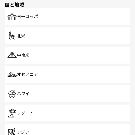
国と地域
発見がある。さらに、治安のよさや充実した公共交通機関
も、旅行者にとっては魅力的なポイント。グルメも豊富
で、ホーカーズは地元の風情を楽しめる外せないスポット
ヨーロッパ
だ。訪れる人を飽きさせないシンガポールで、多様な魅力
を体感しよう。 なお、新着のシンガポール情報は
コンテン
ツ一覧
を参照してほしい。
北米
中南米
オセアニア
ハワイ
リゾート
アジア