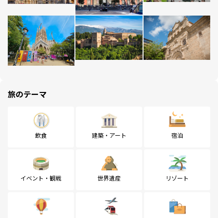
旅のテーマ
飲食
建築・アート
宿泊
イベント・観戦
世界遺産
リゾート