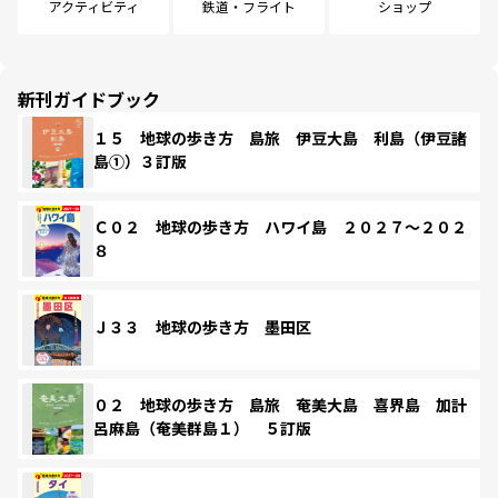
アクティビティ
鉄道・フライト
ショップ
新刊ガイドブック
１５ 地球の歩き方 島旅 伊豆大島 利島（伊豆諸
島①）３訂版
Ｃ０２ 地球の歩き方 ハワイ島 ２０２７～２０２
８
Ｊ３３ 地球の歩き方 墨田区
０２ 地球の歩き方 島旅 奄美大島 喜界島 加計
呂麻島（奄美群島１） ５訂版