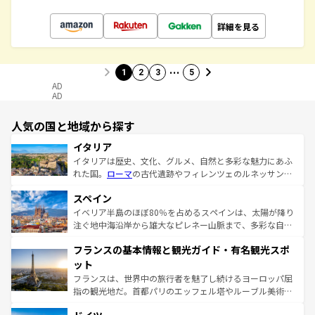
詳細を見る
…
1
2
3
5
AD
AD
人気の国と地域から探す
イタリア
イタリアは歴史、文化、グルメ、自然と多彩な魅力にあふ
れた国。
ローマ
の古代遺跡やフィレンツェのルネッサンス
美術、ヴェネツィアの運河など、歴史あるスポットはもち
スペイン
ろん、トスカーナの美しい田園風景やアマルフィ海岸の絶
景など、自然景観も見逃せない。観光の合間には、本場の
イベリア半島のほぼ80％を占めるスペインは、太陽が降り
ピザやパスタなど、絶品のイタリア料理を堪能することも
注ぐ地中海沿岸から雄大なピレネー山脈まで、多彩な自然
できる。朝目覚めてから夜眠るまで、すべての瞬間を楽し
と文化が詰まったヨーロッパ屈指の旅行先だ。多様な地域
フランスの基本情報と観光ガイド・有名観光スポ
ませてくれるイタリアで、忘れられない旅をしてみよう！
文化が根付くこの国では、情熱的なフラメンコ、熱気あふ
なお、新着のイタリア情報は
コンテンツ一覧
を参照してほ
れる闘牛、そして美味しいタパスが生活の一部となってい
ット
しい。
る。首都マドリードの洗練された雰囲気や、バルセロナの
フランスは、世界中の旅行者を魅了し続けるヨーロッパ屈
アートに溢れた街角から、地方では古代ローマ遺跡や中世
指の観光地だ。首都パリのエッフェル塔やルーブル美術館
の城塞都市、穏やかなビーチリゾートまで多彩な表情を見
といった象徴的なスポットから、田舎町の古風な美しさま
せる。地方によって風土や気候が異なるスペインはその個