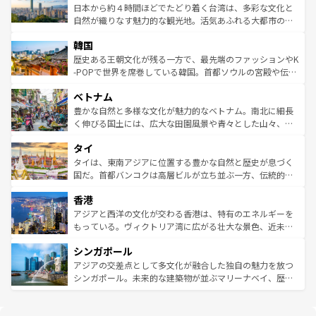
情報は
コンテンツ一覧
を参照してほしい。
人々、おいしいローカルフードやハワイアンミュージッ
ク）、タスマニアの美しい原生林やケアンズの熱帯雨林な
日本から約４時間ほどでたどり着く台湾は、多彩な文化と
ク、伝統的なフラダンスなど、すべてがハワイの魅力を彩
ど、見どころがたくさん。また、カフェやワイン、オージ
自然が織りなす魅力的な観光地。活気あふれる大都市の台
っている。訪れるたびに新しい発見と感動が待っているハ
ービーフなどの食文化も豊かで、美味しいものであふれて
北やノスタルジックな町並みが人気な九份（ジォウフェ
ワイを、存分に味わってほしい。 なお、新着のハワイ情報
韓国
いる。アクティビティも充実しており、サーフィンやダイ
ン）、静ひつな山岳地帯である台湾東部など、都市の喧騒
は
コンテンツ一覧
を参照してほしい。
ビング、ハイキングなど、アウトドア好きにはたまらな
と山間の静けさが共存しており、訪れる人に新しい発見と
歴史ある王朝文化が残る一方で、最先端のファッションやK
い。オーストラリアの多彩な魅力を存分に味わいつくそ
驚きをもたらしてくれる。また、奥深い台湾の食文化も魅
-POPで世界を席巻している韓国。首都ソウルの宮殿や伝統
う。 なお、新着のオーストラリア情報は
コンテンツ一覧
を
力で、夜市などの屋台グルメから高級料理、ヘルシーで美
家屋が並ぶエリアでは韓国の歴史と文化に浸ることがで
参照してほしい。
ベトナム
容にもいいと評判のスイーツなど、バラエティ豊かな料理
き、地方に足を延ばせば四季折々の自然美を楽しむことが
が味わえる。 なお、新着の台湾情報は
コンテンツ一覧
を参
できる。そして、キムチや焼肉、絶品のストリートフード
豊かな自然と多様な文化が魅力的なベトナム。南北に細長
照してほしい。
まで、さまざまな韓国料理が待っている。夜には、韓国な
く伸びる国土には、広大な田園風景や青々とした山々、世
らではのナイトライフも堪能できる。あたたかいホスピタ
界遺産に登録された壮大な自然景観が点在し、都市部では
タイ
リティに包まれながら、韓国の多彩な魅力を心ゆくまで味
急速な発展と共に伝統が息づく。ハノイの古い町並みやホ
わってみてほしい。 なお、新着の韓国情報は
コンテンツ一
ーチミン市のフランス統治時代の建物も、独特の雰囲気を
タイは、東南アジアに位置する豊かな自然と歴史が息づく
覧
を参照してほしい。
醸し出している。また、バラエティの豊かさとおいしさで
国だ。首都バンコクは高層ビルが立ち並ぶ一方、伝統的な
世界中の食通を魅了してやまないベトナム料理も魅力のひ
寺院や市場がいたるところに点在し、古きよき文化と現代
香港
とつ。フォーやバインミー、ベトナムコーヒーなどは、ぜ
の活気が交差している。北部ではチェンマイなどの山岳地
ひ現地で味わいたい。どの地域を訪れてもあたたかい人々
帯で自然と触れ合い、南部ではプーケットやクラビの美し
アジアと西洋の文化が交わる香港は、特有のエネルギーを
が旅行者を迎えてくれるので、きっと忘れられない旅にな
いビーチでリゾート気分を楽しむことができる。タイ料理
もっている。ヴィクトリア湾に広がる壮大な景色、近未来
るはずだ。 なお、新着のベトナム情報は
コンテンツ一覧
を
は世界的に有名で、屋台から高級レストランまで味覚を刺
的なアートスポット、そして歴史と現代が融合した町並
参照してほしい。
シンガポール
激する。気候は一年中温暖で、どの季節にも異なる楽しみ
み、どこを訪れても感動するはず。観光スポットが密集し
が待っている。親しみやすいタイの人々、仏教を中心とし
ており、効率よく見どころを回れるのも魅力。息をのむよ
アジアの交差点として多文化が融合した独自の魅力を放つ
た文化、そして多様な観光資源が、訪れる旅人を魅了し続
うな絶景から文化的な体験まで、香港を存分に楽しみ尽く
シンガポール。未来的な建築物が並ぶマリーナベイ、歴史
ける。 なお、新着のタイ情報は
コンテンツ一覧
を参照して
そう。 なお、新着の香港情報は
コンテンツ一覧
を参照して
と伝統を感じられるエスニックタウン、多数の緑豊かな公
ほしい。
ほしい。
園や自然保護区など、自然が調和した近代的な景観と文化
の多様性あふれるカラフルな町は、どこを歩いても新しい