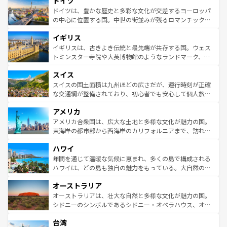
ドイツ
で、幅広い魅力が詰まっている。華麗な宮殿、歴史的な大
性で訪れる人を魅了する。 なお、新着のスペイン情報は
コ
聖堂、美しいビーチ、そして豊かな自然が、訪れる者を心
ドイツは、豊かな歴史と多彩な文化が交差するヨーロッパ
ンテンツ一覧
を参照してほしい。
から魅了する。また、フランスは美食の国としても知ら
の中心に位置する国。中世の街並みが残るロマンチック街
れ、フランス料理はユネスコ無形文化遺産にも登録されて
道から、未来を先取りするようなモダンな都市まで多様な
イギリス
いる。シャンパンの発祥地であるランス、プロヴァンスの
顔を持つこの国は、どこを歩いても飽きることがない。ベ
香り高いラベンダー畑など、多彩な楽しみ方が可能だ。さ
ルリンの文化的活気、バイエルン州のアルプスの絶景、そ
イギリスは、古きよき伝統と最先端が共存する国。ウェス
らに、パリ以外の地域にも魅力が溢れており、どの街角に
してライン川沿いのワイン畑といった風景は必見。ビール
トミンスター寺院や大英博物館のようなランドマーク、歴
も豊かな歴史と文化が息づいている。パリ以外の個性あふ
とソーセージを味わいながら地元の人と過ごす楽しい時間
史ある大学都市、美しい丘陵地帯や牧歌的な風景など、エ
れる地方に足を運ぶとそれぞれで全く異なる文化を体験で
スイス
は、お酒好きな人にはぜひ体験してほしい。 なお、新着の
リアごとに異なる魅力がある。また、優雅なアフタヌーン
きるだろう。 なお、新着のフランス情報は
コンテンツ一覧
ドイツ情報は
コンテンツ一覧
を参照してほしい。
ティー、ビール好きにはたまらない英国パブ、サッカー観
スイスの国土面積は九州ほどの広さだが、運行時刻が正確
を参照してほしい。
戦など、本場だからこそできる体験も豊富。イギリスを旅
な交通網が整備されており、初心者でも安心して個人旅行
して楽しみつくそう。 なお、新着のイギリス情報は
コンテ
を楽しめる。日本同様に時刻表どおりの旅が可能だ。中世
アメリカ
ンツ一覧
を参照してほしい。
の建物がそのまま残る町や、スイスならではのユニークな
博物館もあり、アルプス観光だけでなく町歩きも満喫する
アメリカ合衆国は、広大な土地と多様な文化が魅力の国。
ことができる。国民の所得が高いため物価も高いが、旅行
東海岸の都市部から西海岸のカリフォルニアまで、訪れる
者向けの交通パス提供のサービスもあり、うまく活用すれ
場所ごとに異なる風景と体験が待っている。ニューヨーク
ハワイ
ば市内交通費無料で観光を楽しむこともできる。 なお、新
のような巨大都市は、観光、ショッピング、エンターテイ
着のスイス情報は
コンテンツ一覧
を参照してほしい。
ンメントが詰まった刺激的なスポットだ。一方、アメリカ
年間を通じて温暖な気候に恵まれ、多くの島で構成される
西部には大自然が広がり、グランドキャニオンやイエロー
ハワイは、どの島も独自の魅力をもっている。大自然の神
ストーン国立公園といった絶景が堪能できる。さらに、南
秘を感じたいなら、火山が生み出した壮大な景観を誇るハ
オーストラリア
部のニューオーリンズでは、音楽と美食が融合した独特の
ワイ島は見逃せない。また、定番の観光地といえばオアフ
文化が魅力。旅行者はアメリカの各地域で異なる魅力を楽
島だが、静かな自然を求めるならマウイ島やカウアイ島が
オーストラリアは、壮大な自然と多様な文化が魅力の国。
しみながら、その多様性と豊かな歴史を感じることができ
おすすめ。エメラルドグリーンに輝く海をはじめ、豊かな
シドニーのシンボルであるシドニー・オペラハウス、オー
るだろう。車でのロードトリップや列車の旅も、アメリカ
文化や歴史が息づいている。「アロハスピリット」と呼ば
ストラリア東海岸北部に広がる大サンゴ礁地帯グレートバ
ならではの贅沢な旅のスタイルだ。 なお、新着のアメリカ
台湾
れるおもてなしの心で訪れる人々を迎えてくれるハワイの
リアリーフや大陸中央部にそびえるウルル（エアーズロッ