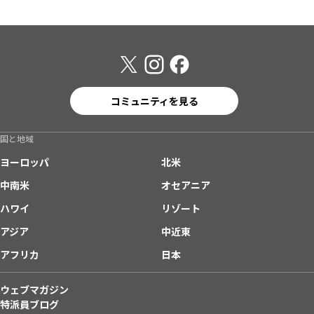
コミュニティを見る
国と地域
ヨーロッパ
北米
中南米
オセアニア
ハワイ
リゾート
アジア
中近東
アフリカ
日本
ウェブマガジン
特派員ブログ