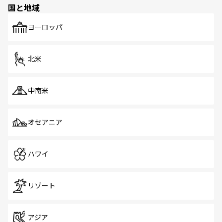
国と地域
発見がある。さらに、治安のよさや充実した公共交通機関
も、旅行者にとっては魅力的なポイント。グルメも豊富
で、ホーカーズは地元の風情を楽しめる外せないスポット
ヨーロッパ
だ。訪れる人を飽きさせないシンガポールで、多様な魅力
を体感しよう。 なお、新着のシンガポール情報は
コンテン
ツ一覧
を参照してほしい。
北米
中南米
オセアニア
ハワイ
リゾート
アジア