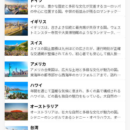
ドイツ
で、幅広い魅力が詰まっている。華麗な宮殿、歴史的な大
性で訪れる人を魅了する。 なお、新着のスペイン情報は
コ
聖堂、美しいビーチ、そして豊かな自然が、訪れる者を心
ドイツは、豊かな歴史と多彩な文化が交差するヨーロッパ
ンテンツ一覧
を参照してほしい。
から魅了する。また、フランスは美食の国としても知ら
の中心に位置する国。中世の街並みが残るロマンチック街
れ、フランス料理はユネスコ無形文化遺産にも登録されて
道から、未来を先取りするようなモダンな都市まで多様な
イギリス
いる。シャンパンの発祥地であるランス、プロヴァンスの
顔を持つこの国は、どこを歩いても飽きることがない。ベ
香り高いラベンダー畑など、多彩な楽しみ方が可能だ。さ
ルリンの文化的活気、バイエルン州のアルプスの絶景、そ
イギリスは、古きよき伝統と最先端が共存する国。ウェス
らに、パリ以外の地域にも魅力が溢れており、どの街角に
してライン川沿いのワイン畑といった風景は必見。ビール
トミンスター寺院や大英博物館のようなランドマーク、歴
も豊かな歴史と文化が息づいている。パリ以外の個性あふ
とソーセージを味わいながら地元の人と過ごす楽しい時間
史ある大学都市、美しい丘陵地帯や牧歌的な風景など、エ
れる地方に足を運ぶとそれぞれで全く異なる文化を体験で
スイス
は、お酒好きな人にはぜひ体験してほしい。 なお、新着の
リアごとに異なる魅力がある。また、優雅なアフタヌーン
きるだろう。 なお、新着のフランス情報は
コンテンツ一覧
ドイツ情報は
コンテンツ一覧
を参照してほしい。
ティー、ビール好きにはたまらない英国パブ、サッカー観
スイスの国土面積は九州ほどの広さだが、運行時刻が正確
を参照してほしい。
戦など、本場だからこそできる体験も豊富。イギリスを旅
な交通網が整備されており、初心者でも安心して個人旅行
して楽しみつくそう。 なお、新着のイギリス情報は
コンテ
を楽しめる。日本同様に時刻表どおりの旅が可能だ。中世
アメリカ
ンツ一覧
を参照してほしい。
の建物がそのまま残る町や、スイスならではのユニークな
博物館もあり、アルプス観光だけでなく町歩きも満喫する
アメリカ合衆国は、広大な土地と多様な文化が魅力の国。
ことができる。国民の所得が高いため物価も高いが、旅行
東海岸の都市部から西海岸のカリフォルニアまで、訪れる
者向けの交通パス提供のサービスもあり、うまく活用すれ
場所ごとに異なる風景と体験が待っている。ニューヨーク
ハワイ
ば市内交通費無料で観光を楽しむこともできる。 なお、新
のような巨大都市は、観光、ショッピング、エンターテイ
着のスイス情報は
コンテンツ一覧
を参照してほしい。
ンメントが詰まった刺激的なスポットだ。一方、アメリカ
年間を通じて温暖な気候に恵まれ、多くの島で構成される
西部には大自然が広がり、グランドキャニオンやイエロー
ハワイは、どの島も独自の魅力をもっている。大自然の神
ストーン国立公園といった絶景が堪能できる。さらに、南
秘を感じたいなら、火山が生み出した壮大な景観を誇るハ
オーストラリア
部のニューオーリンズでは、音楽と美食が融合した独特の
ワイ島は見逃せない。また、定番の観光地といえばオアフ
文化が魅力。旅行者はアメリカの各地域で異なる魅力を楽
島だが、静かな自然を求めるならマウイ島やカウアイ島が
オーストラリアは、壮大な自然と多様な文化が魅力の国。
しみながら、その多様性と豊かな歴史を感じることができ
おすすめ。エメラルドグリーンに輝く海をはじめ、豊かな
シドニーのシンボルであるシドニー・オペラハウス、オー
るだろう。車でのロードトリップや列車の旅も、アメリカ
文化や歴史が息づいている。「アロハスピリット」と呼ば
ストラリア東海岸北部に広がる大サンゴ礁地帯グレートバ
ならではの贅沢な旅のスタイルだ。 なお、新着のアメリカ
台湾
れるおもてなしの心で訪れる人々を迎えてくれるハワイの
リアリーフや大陸中央部にそびえるウルル（エアーズロッ