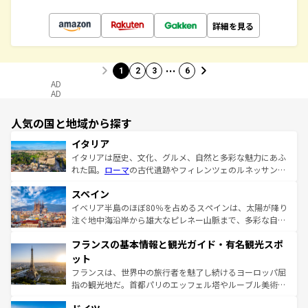
詳細を見る
…
1
2
3
6
AD
AD
人気の国と地域から探す
イタリア
イタリアは歴史、文化、グルメ、自然と多彩な魅力にあふ
れた国。
ローマ
の古代遺跡やフィレンツェのルネッサンス
美術、ヴェネツィアの運河など、歴史あるスポットはもち
スペイン
ろん、トスカーナの美しい田園風景やアマルフィ海岸の絶
景など、自然景観も見逃せない。観光の合間には、本場の
イベリア半島のほぼ80％を占めるスペインは、太陽が降り
ピザやパスタなど、絶品のイタリア料理を堪能することも
注ぐ地中海沿岸から雄大なピレネー山脈まで、多彩な自然
できる。朝目覚めてから夜眠るまで、すべての瞬間を楽し
と文化が詰まったヨーロッパ屈指の旅行先だ。多様な地域
フランスの基本情報と観光ガイド・有名観光スポ
ませてくれるイタリアで、忘れられない旅をしてみよう！
文化が根付くこの国では、情熱的なフラメンコ、熱気あふ
なお、新着のイタリア情報は
コンテンツ一覧
を参照してほ
れる闘牛、そして美味しいタパスが生活の一部となってい
ット
しい。
る。首都マドリードの洗練された雰囲気や、バルセロナの
フランスは、世界中の旅行者を魅了し続けるヨーロッパ屈
アートに溢れた街角から、地方では古代ローマ遺跡や中世
指の観光地だ。首都パリのエッフェル塔やルーブル美術館
の城塞都市、穏やかなビーチリゾートまで多彩な表情を見
といった象徴的なスポットから、田舎町の古風な美しさま
せる。地方によって風土や気候が異なるスペインはその個