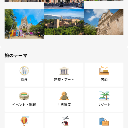
旅のテーマ
飲食
建築・アート
宿泊
イベント・観戦
世界遺産
リゾート