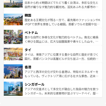
情報は
コンテンツ一覧
を参照してほしい。
人々、おいしいローカルフードやハワイアンミュージッ
ク）、タスマニアの美しい原生林やケアンズの熱帯雨林な
日本から約４時間ほどでたどり着く台湾は、多彩な文化と
ク、伝統的なフラダンスなど、すべてがハワイの魅力を彩
ど、見どころがたくさん。また、カフェやワイン、オージ
自然が織りなす魅力的な観光地。活気あふれる大都市の台
っている。訪れるたびに新しい発見と感動が待っているハ
ービーフなどの食文化も豊かで、美味しいものであふれて
北やノスタルジックな町並みが人気な九份（ジォウフェ
ワイを、存分に味わってほしい。 なお、新着のハワイ情報
韓国
いる。アクティビティも充実しており、サーフィンやダイ
ン）、静ひつな山岳地帯である台湾東部など、都市の喧騒
は
コンテンツ一覧
を参照してほしい。
ビング、ハイキングなど、アウトドア好きにはたまらな
と山間の静けさが共存しており、訪れる人に新しい発見と
歴史ある王朝文化が残る一方で、最先端のファッションやK
い。オーストラリアの多彩な魅力を存分に味わいつくそ
驚きをもたらしてくれる。また、奥深い台湾の食文化も魅
-POPで世界を席巻している韓国。首都ソウルの宮殿や伝統
う。 なお、新着のオーストラリア情報は
コンテンツ一覧
を
力で、夜市などの屋台グルメから高級料理、ヘルシーで美
家屋が並ぶエリアでは韓国の歴史と文化に浸ることがで
参照してほしい。
ベトナム
容にもいいと評判のスイーツなど、バラエティ豊かな料理
き、地方に足を延ばせば四季折々の自然美を楽しむことが
が味わえる。 なお、新着の台湾情報は
コンテンツ一覧
を参
できる。そして、キムチや焼肉、絶品のストリートフード
豊かな自然と多様な文化が魅力的なベトナム。南北に細長
照してほしい。
まで、さまざまな韓国料理が待っている。夜には、韓国な
く伸びる国土には、広大な田園風景や青々とした山々、世
らではのナイトライフも堪能できる。あたたかいホスピタ
界遺産に登録された壮大な自然景観が点在し、都市部では
タイ
リティに包まれながら、韓国の多彩な魅力を心ゆくまで味
急速な発展と共に伝統が息づく。ハノイの古い町並みやホ
わってみてほしい。 なお、新着の韓国情報は
コンテンツ一
ーチミン市のフランス統治時代の建物も、独特の雰囲気を
タイは、東南アジアに位置する豊かな自然と歴史が息づく
覧
を参照してほしい。
醸し出している。また、バラエティの豊かさとおいしさで
国だ。首都バンコクは高層ビルが立ち並ぶ一方、伝統的な
世界中の食通を魅了してやまないベトナム料理も魅力のひ
寺院や市場がいたるところに点在し、古きよき文化と現代
香港
とつ。フォーやバインミー、ベトナムコーヒーなどは、ぜ
の活気が交差している。北部ではチェンマイなどの山岳地
ひ現地で味わいたい。どの地域を訪れてもあたたかい人々
帯で自然と触れ合い、南部ではプーケットやクラビの美し
アジアと西洋の文化が交わる香港は、特有のエネルギーを
が旅行者を迎えてくれるので、きっと忘れられない旅にな
いビーチでリゾート気分を楽しむことができる。タイ料理
もっている。ヴィクトリア湾に広がる壮大な景色、近未来
るはずだ。 なお、新着のベトナム情報は
コンテンツ一覧
を
は世界的に有名で、屋台から高級レストランまで味覚を刺
的なアートスポット、そして歴史と現代が融合した町並
参照してほしい。
シンガポール
激する。気候は一年中温暖で、どの季節にも異なる楽しみ
み、どこを訪れても感動するはず。観光スポットが密集し
が待っている。親しみやすいタイの人々、仏教を中心とし
ており、効率よく見どころを回れるのも魅力。息をのむよ
アジアの交差点として多文化が融合した独自の魅力を放つ
た文化、そして多様な観光資源が、訪れる旅人を魅了し続
うな絶景から文化的な体験まで、香港を存分に楽しみ尽く
シンガポール。未来的な建築物が並ぶマリーナベイ、歴史
ける。 なお、新着のタイ情報は
コンテンツ一覧
を参照して
そう。 なお、新着の香港情報は
コンテンツ一覧
を参照して
と伝統を感じられるエスニックタウン、多数の緑豊かな公
ほしい。
ほしい。
園や自然保護区など、自然が調和した近代的な景観と文化
の多様性あふれるカラフルな町は、どこを歩いても新しい