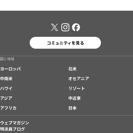
コミュニティを見る
国と地域
ヨーロッパ
北米
中南米
オセアニア
ハワイ
リゾート
アジア
中近東
アフリカ
日本
ウェブマガジン
特派員ブログ