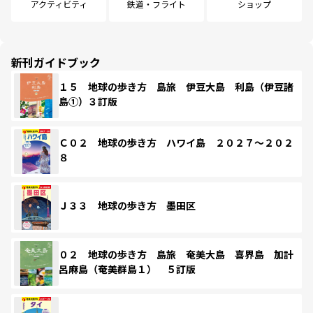
アクティビティ
鉄道・フライト
ショップ
新刊ガイドブック
１５ 地球の歩き方 島旅 伊豆大島 利島（伊豆諸
島①）３訂版
Ｃ０２ 地球の歩き方 ハワイ島 ２０２７～２０２
８
Ｊ３３ 地球の歩き方 墨田区
０２ 地球の歩き方 島旅 奄美大島 喜界島 加計
呂麻島（奄美群島１） ５訂版