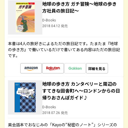
地球の歩き方 ガチ冒険～地球の歩き
方社員の旅日記～
D-Books
2018.04.12 発売
本書は4人の旅好きによるただの旅日記です。たまたま『地球
の歩き方』で働いているだけで書いてある内容はただの旅日記
です。
詳細を見る
地球の歩き方 カンタベリーと周辺の
すてきな田舎町へ～ロンドンからの日
帰りおさんぽガイド♪
D-Books
2018.07.26 発売
英会話本でおなじみの「Kayoの“秘密のノート”」シリーズの