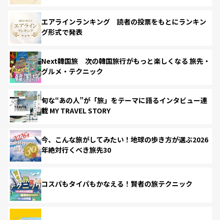
エアラインランキング 読者の投票をもとにランキン
グ形式で発表
Next韓国旅 次の韓国旅行がもっと楽しくなる 旅先・
グルメ・テクニック
旬な“あの人”が「旅」をテーマに語るインタビュー連
載 MY TRAVEL STORY
今、こんな旅がしてみたい！地球の歩き方が選ぶ2026
年絶対行くべき旅先30
コスパもタイパもかなえる！賢者の旅テクニック