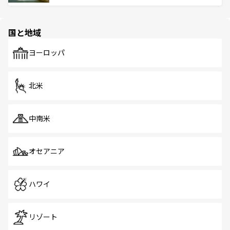
ける。 なお、新着のタイ情報は
コンテンツ一覧
を参照して
そう。 なお、新着の香港情報は
コンテンツ一覧
を参照して
と伝統を感じられるエスニックタウン、多数の緑豊かな公
ほしい。
ほしい。
園や自然保護区など、自然が調和した近代的な景観と文化
の多様性あふれるカラフルな町は、どこを歩いても新しい
国と地域
発見がある。さらに、治安のよさや充実した公共交通機関
も、旅行者にとっては魅力的なポイント。グルメも豊富
で、ホーカーズは地元の風情を楽しめる外せないスポット
ヨーロッパ
だ。訪れる人を飽きさせないシンガポールで、多様な魅力
を体感しよう。 なお、新着のシンガポール情報は
コンテン
ツ一覧
を参照してほしい。
北米
中南米
オセアニア
ハワイ
リゾート