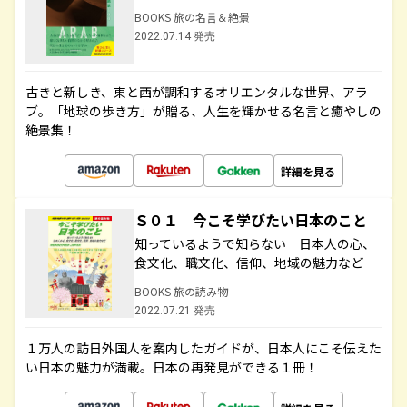
BOOKS 旅の名言＆絶景
2022.07.14 発売
古きと新しき、東と西が調和するオリエンタルな世界、アラ
ブ。「地球の歩き方」が贈る、人生を輝かせる名言と癒やしの
絶景集！
詳細を見る
Ｓ０１ 今こそ学びたい日本のこと
知っているようで知らない 日本人の心、
食文化、職文化、信仰、地域の魅力など
BOOKS 旅の読み物
2022.07.21 発売
１万人の訪日外国人を案内したガイドが、日本人にこそ伝えた
い日本の魅力が満載。日本の再発見ができる１冊！