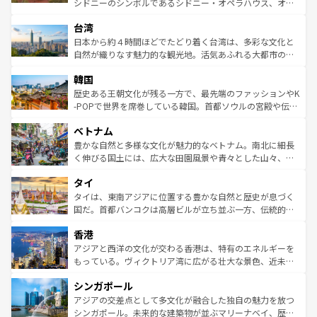
シドニーのシンボルであるシドニー・オペラハウス、オー
ならではの贅沢な旅のスタイルだ。 なお、新着のアメリカ
れるおもてなしの心で訪れる人々を迎えてくれるハワイの
ストラリア東海岸北部に広がる大サンゴ礁地帯グレートバ
情報は
コンテンツ一覧
を参照してほしい。
人々、おいしいローカルフードやハワイアンミュージッ
台湾
リアリーフや大陸中央部にそびえるウルル（エアーズロッ
ク、伝統的なフラダンスなど、すべてがハワイの魅力を彩
ク）、タスマニアの美しい原生林やケアンズの熱帯雨林な
日本から約４時間ほどでたどり着く台湾は、多彩な文化と
っている。訪れるたびに新しい発見と感動が待っているハ
ど、見どころがたくさん。また、カフェやワイン、オージ
自然が織りなす魅力的な観光地。活気あふれる大都市の台
ワイを、存分に味わってほしい。 なお、新着のハワイ情報
ービーフなどの食文化も豊かで、美味しいものであふれて
北やノスタルジックな町並みが人気な九份（ジォウフェ
は
コンテンツ一覧
を参照してほしい。
韓国
いる。アクティビティも充実しており、サーフィンやダイ
ン）、静ひつな山岳地帯である台湾東部など、都市の喧騒
ビング、ハイキングなど、アウトドア好きにはたまらな
と山間の静けさが共存しており、訪れる人に新しい発見と
歴史ある王朝文化が残る一方で、最先端のファッションやK
い。オーストラリアの多彩な魅力を存分に味わいつくそ
驚きをもたらしてくれる。また、奥深い台湾の食文化も魅
-POPで世界を席巻している韓国。首都ソウルの宮殿や伝統
う。 なお、新着のオーストラリア情報は
コンテンツ一覧
を
力で、夜市などの屋台グルメから高級料理、ヘルシーで美
家屋が並ぶエリアでは韓国の歴史と文化に浸ることがで
参照してほしい。
ベトナム
容にもいいと評判のスイーツなど、バラエティ豊かな料理
き、地方に足を延ばせば四季折々の自然美を楽しむことが
が味わえる。 なお、新着の台湾情報は
コンテンツ一覧
を参
できる。そして、キムチや焼肉、絶品のストリートフード
豊かな自然と多様な文化が魅力的なベトナム。南北に細長
照してほしい。
まで、さまざまな韓国料理が待っている。夜には、韓国な
く伸びる国土には、広大な田園風景や青々とした山々、世
らではのナイトライフも堪能できる。あたたかいホスピタ
界遺産に登録された壮大な自然景観が点在し、都市部では
タイ
リティに包まれながら、韓国の多彩な魅力を心ゆくまで味
急速な発展と共に伝統が息づく。ハノイの古い町並みやホ
わってみてほしい。 なお、新着の韓国情報は
コンテンツ一
ーチミン市のフランス統治時代の建物も、独特の雰囲気を
タイは、東南アジアに位置する豊かな自然と歴史が息づく
覧
を参照してほしい。
醸し出している。また、バラエティの豊かさとおいしさで
国だ。首都バンコクは高層ビルが立ち並ぶ一方、伝統的な
世界中の食通を魅了してやまないベトナム料理も魅力のひ
寺院や市場がいたるところに点在し、古きよき文化と現代
香港
とつ。フォーやバインミー、ベトナムコーヒーなどは、ぜ
の活気が交差している。北部ではチェンマイなどの山岳地
ひ現地で味わいたい。どの地域を訪れてもあたたかい人々
帯で自然と触れ合い、南部ではプーケットやクラビの美し
アジアと西洋の文化が交わる香港は、特有のエネルギーを
が旅行者を迎えてくれるので、きっと忘れられない旅にな
いビーチでリゾート気分を楽しむことができる。タイ料理
もっている。ヴィクトリア湾に広がる壮大な景色、近未来
るはずだ。 なお、新着のベトナム情報は
コンテンツ一覧
を
は世界的に有名で、屋台から高級レストランまで味覚を刺
的なアートスポット、そして歴史と現代が融合した町並
参照してほしい。
シンガポール
激する。気候は一年中温暖で、どの季節にも異なる楽しみ
み、どこを訪れても感動するはず。観光スポットが密集し
が待っている。親しみやすいタイの人々、仏教を中心とし
ており、効率よく見どころを回れるのも魅力。息をのむよ
アジアの交差点として多文化が融合した独自の魅力を放つ
た文化、そして多様な観光資源が、訪れる旅人を魅了し続
うな絶景から文化的な体験まで、香港を存分に楽しみ尽く
シンガポール。未来的な建築物が並ぶマリーナベイ、歴史