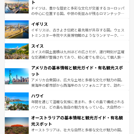
性で訪れる人を魅了する。 なお、新着のスペイン情報は
コ
聖堂、美しいビーチ、そして豊かな自然が、訪れる者を心
ト
ンテンツ一覧
を参照してほしい。
から魅了する。また、フランスは美食の国としても知ら
ドイツは、豊かな歴史と多彩な文化が交差するヨーロッパ
れ、フランス料理はユネスコ無形文化遺産にも登録されて
の中心に位置する国。中世の街並みが残るロマンチック街
いる。シャンパンの発祥地であるランス、プロヴァンスの
道から、未来を先取りするようなモダンな都市まで多様な
香り高いラベンダー畑など、多彩な楽しみ方が可能だ。さ
イギリス
顔を持つこの国は、どこを歩いても飽きることがない。ベ
らに、パリ以外の地域にも魅力が溢れており、どの街角に
ルリンの文化的活気、バイエルン州のアルプスの絶景、そ
イギリスは、古きよき伝統と最先端が共存する国。ウェス
も豊かな歴史と文化が息づいている。パリ以外の個性あふ
してライン川沿いのワイン畑といった風景は必見。ビール
トミンスター寺院や大英博物館のようなランドマーク、歴
れる地方に足を運ぶとそれぞれで全く異なる文化を体験で
とソーセージを味わいながら地元の人と過ごす楽しい時間
史ある大学都市、美しい丘陵地帯や牧歌的な風景など、エ
きるだろう。 なお、新着のフランス情報は
コンテンツ一覧
スイス
は、お酒好きな人にはぜひ体験してほしい。 なお、新着の
リアごとに異なる魅力がある。また、優雅なアフタヌーン
を参照してほしい。
ドイツ情報は
コンテンツ一覧
を参照してほしい。
ティー、ビール好きにはたまらない英国パブ、サッカー観
スイスの国土面積は九州ほどの広さだが、運行時刻が正確
戦など、本場だからこそできる体験も豊富。イギリスを旅
な交通網が整備されており、初心者でも安心して個人旅行
して楽しみつくそう。 なお、新着のイギリス情報は
コンテ
を楽しめる。日本同様に時刻表どおりの旅が可能だ。中世
アメリカの基本情報と観光ガイド・有名観光スポ
ンツ一覧
を参照してほしい。
の建物がそのまま残る町や、スイスならではのユニークな
博物館もあり、アルプス観光だけでなく町歩きも満喫する
ット
ことができる。国民の所得が高いため物価も高いが、旅行
アメリカ合衆国は、広大な土地と多様な文化が魅力の国。
者向けの交通パス提供のサービスもあり、うまく活用すれ
東海岸の都市部から西海岸のカリフォルニアまで、訪れる
ば市内交通費無料で観光を楽しむこともできる。 なお、新
場所ごとに異なる風景と体験が待っている。ニューヨーク
着のスイス情報は
コンテンツ一覧
を参照してほしい。
ハワイ
のような巨大都市は、観光、ショッピング、エンターテイ
ンメントが詰まった刺激的なスポットだ。一方、アメリカ
年間を通じて温暖な気候に恵まれ、多くの島で構成される
西部には大自然が広がり、グランドキャニオンやイエロー
ハワイは、どの島も独自の魅力をもっている。大自然の神
ストーン国立公園といった絶景が堪能できる。さらに、南
秘を感じたいなら、火山が生み出した壮大な景観を誇るハ
オーストラリアの基本情報と観光ガイド・有名観
部のニューオーリンズでは、音楽と美食が融合した独特の
ワイ島は見逃せない。また、定番の観光地といえばオアフ
文化が魅力。旅行者はアメリカの各地域で異なる魅力を楽
島だが、静かな自然を求めるならマウイ島やカウアイ島が
光スポット
しみながら、その多様性と豊かな歴史を感じることができ
おすすめ。エメラルドグリーンに輝く海をはじめ、豊かな
オーストラリアは、壮大な自然と多様な文化が魅力の国。
るだろう。車でのロードトリップや列車の旅も、アメリカ
文化や歴史が息づいている。「アロハスピリット」と呼ば