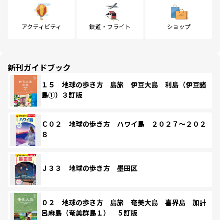
アクティビティ
鉄道・フライト
ショップ
新刊ガイドブック
１５ 地球の歩き方 島旅 伊豆大島 利島（伊豆諸
島①）３訂版
Ｃ０２ 地球の歩き方 ハワイ島 ２０２７～２０２
８
Ｊ３３ 地球の歩き方 墨田区
０２ 地球の歩き方 島旅 奄美大島 喜界島 加計
呂麻島（奄美群島１） ５訂版