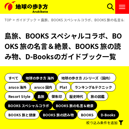
TOP
ガイドブック
島旅、BOOKS スペシャルコラボ、BOOKS 旅の名言＆絶
島旅、BOOKS スペシャルコラボ、BO
OKS 旅の名言＆絶景、BOOKS 旅の読
み物、D-Booksのガイドブック一覧
すべて
地球の歩き方 海外
地球の歩き方 Jシリーズ（国内）
aruco 海外
aruco 国内
Plat
ランキング&テクニック
Resort Style
島旅
御朱印
歴史時代
旅の図鑑
BOOKS スペシャルコラボ
BOOKS 旅の名言＆絶景
BOOKS 旅と健康
BOOKS 旅の読み物
BOOKS
D-Books
絞り込み条件を追加