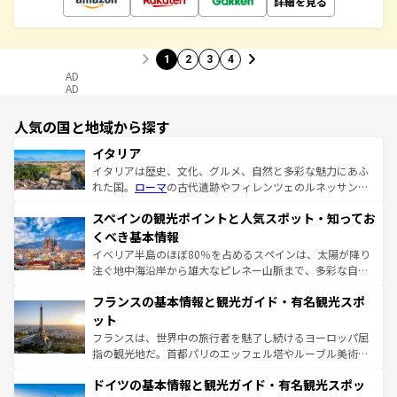
詳細を見る
1
2
3
4
AD
AD
人気の国と地域から探す
イタリア
イタリアは歴史、文化、グルメ、自然と多彩な魅力にあふ
れた国。
ローマ
の古代遺跡やフィレンツェのルネッサンス
美術、ヴェネツィアの運河など、歴史あるスポットはもち
スペインの観光ポイントと人気スポット・知ってお
ろん、トスカーナの美しい田園風景やアマルフィ海岸の絶
景など、自然景観も見逃せない。観光の合間には、本場の
くべき基本情報
ピザやパスタなど、絶品のイタリア料理を堪能することも
イベリア半島のほぼ80％を占めるスペインは、太陽が降り
できる。朝目覚めてから夜眠るまで、すべての瞬間を楽し
注ぐ地中海沿岸から雄大なピレネー山脈まで、多彩な自然
ませてくれるイタリアで、忘れられない旅をしてみよう！
と文化が詰まったヨーロッパ屈指の旅行先だ。多様な地域
なお、新着のイタリア情報は
コンテンツ一覧
を参照してほ
フランスの基本情報と観光ガイド・有名観光スポ
文化が根付くこの国では、情熱的なフラメンコ、熱気あふ
しい。
れる闘牛、そして美味しいタパスが生活の一部となってい
ット
る。首都マドリードの洗練された雰囲気や、バルセロナの
フランスは、世界中の旅行者を魅了し続けるヨーロッパ屈
アートに溢れた街角から、地方では古代ローマ遺跡や中世
指の観光地だ。首都パリのエッフェル塔やルーブル美術館
の城塞都市、穏やかなビーチリゾートまで多彩な表情を見
といった象徴的なスポットから、田舎町の古風な美しさま
せる。地方によって風土や気候が異なるスペインはその個
ドイツの基本情報と観光ガイド・有名観光スポッ
で、幅広い魅力が詰まっている。華麗な宮殿、歴史的な大