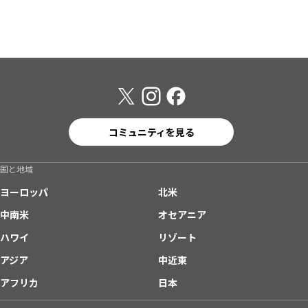
コミュニティを見る
国と地域
ヨーロッパ
北米
中南米
オセアニア
ハワイ
リゾート
アジア
中近東
アフリカ
日本