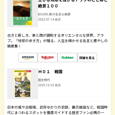
絶景１００
BOOKS 旅の名言＆絶景
2022.07.14 発売
古きと新しき、東と西が調和するオリエンタルな世界、アラ
ブ。「地球の歩き方」が贈る、人生を輝かせる名言と癒やしの
絶景集！
詳細を見る
Ｈ０１ 戦国
歴史時代
2025.10.23 発売
日本の城や古戦場、武将ゆかりの史跡、展示施設など、戦国時
代にまつわるスポットを徹底ガイドする歴史ファン必携の一