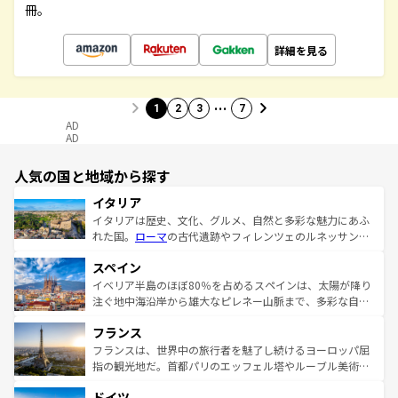
冊。
詳細を見る
…
1
2
3
7
AD
AD
人気の国と地域から探す
イタリア
イタリアは歴史、文化、グルメ、自然と多彩な魅力にあふ
れた国。
ローマ
の古代遺跡やフィレンツェのルネッサンス
美術、ヴェネツィアの運河など、歴史あるスポットはもち
スペイン
ろん、トスカーナの美しい田園風景やアマルフィ海岸の絶
景など、自然景観も見逃せない。観光の合間には、本場の
イベリア半島のほぼ80％を占めるスペインは、太陽が降り
ピザやパスタなど、絶品のイタリア料理を堪能することも
注ぐ地中海沿岸から雄大なピレネー山脈まで、多彩な自然
できる。朝目覚めてから夜眠るまで、すべての瞬間を楽し
と文化が詰まったヨーロッパ屈指の旅行先だ。多様な地域
フランス
ませてくれるイタリアで、忘れられない旅をしてみよう！
文化が根付くこの国では、情熱的なフラメンコ、熱気あふ
なお、新着のイタリア情報は
コンテンツ一覧
を参照してほ
れる闘牛、そして美味しいタパスが生活の一部となってい
フランスは、世界中の旅行者を魅了し続けるヨーロッパ屈
しい。
る。首都マドリードの洗練された雰囲気や、バルセロナの
指の観光地だ。首都パリのエッフェル塔やルーブル美術館
アートに溢れた街角から、地方では古代ローマ遺跡や中世
といった象徴的なスポットから、田舎町の古風な美しさま
ドイツ
の城塞都市、穏やかなビーチリゾートまで多彩な表情を見
で、幅広い魅力が詰まっている。華麗な宮殿、歴史的な大