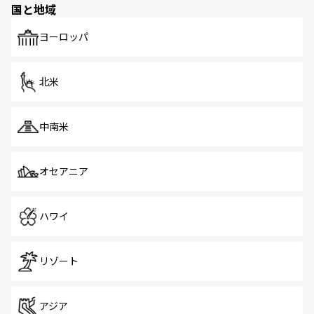
国と地域
発見がある。さらに、治安のよさや充実した公共交通機関
も、旅行者にとっては魅力的なポイント。グルメも豊富
で、ホーカーズは地元の風情を楽しめる外せないスポット
ヨーロッパ
だ。訪れる人を飽きさせないシンガポールで、多様な魅力
を体感しよう。 なお、新着のシンガポール情報は
コンテン
ツ一覧
を参照してほしい。
北米
中南米
オセアニア
ハワイ
リゾート
アジア