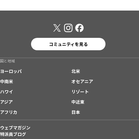
コミュニティを見る
国と地域
ヨーロッパ
北米
中南米
オセアニア
ハワイ
リゾート
アジア
中近東
アフリカ
日本
ウェブマガジン
特派員ブログ