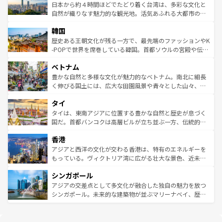
情報は
コンテンツ一覧
を参照してほしい。
人々、おいしいローカルフードやハワイアンミュージッ
ク）、タスマニアの美しい原生林やケアンズの熱帯雨林な
日本から約４時間ほどでたどり着く台湾は、多彩な文化と
ク、伝統的なフラダンスなど、すべてがハワイの魅力を彩
ど、見どころがたくさん。また、カフェやワイン、オージ
自然が織りなす魅力的な観光地。活気あふれる大都市の台
っている。訪れるたびに新しい発見と感動が待っているハ
ービーフなどの食文化も豊かで、美味しいものであふれて
北やノスタルジックな町並みが人気な九份（ジォウフェ
ワイを、存分に味わってほしい。 なお、新着のハワイ情報
韓国
いる。アクティビティも充実しており、サーフィンやダイ
ン）、静ひつな山岳地帯である台湾東部など、都市の喧騒
は
コンテンツ一覧
を参照してほしい。
ビング、ハイキングなど、アウトドア好きにはたまらな
と山間の静けさが共存しており、訪れる人に新しい発見と
歴史ある王朝文化が残る一方で、最先端のファッションやK
い。オーストラリアの多彩な魅力を存分に味わいつくそ
驚きをもたらしてくれる。また、奥深い台湾の食文化も魅
-POPで世界を席巻している韓国。首都ソウルの宮殿や伝統
う。 なお、新着のオーストラリア情報は
コンテンツ一覧
を
力で、夜市などの屋台グルメから高級料理、ヘルシーで美
家屋が並ぶエリアでは韓国の歴史と文化に浸ることがで
参照してほしい。
ベトナム
容にもいいと評判のスイーツなど、バラエティ豊かな料理
き、地方に足を延ばせば四季折々の自然美を楽しむことが
が味わえる。 なお、新着の台湾情報は
コンテンツ一覧
を参
できる。そして、キムチや焼肉、絶品のストリートフード
豊かな自然と多様な文化が魅力的なベトナム。南北に細長
照してほしい。
まで、さまざまな韓国料理が待っている。夜には、韓国な
く伸びる国土には、広大な田園風景や青々とした山々、世
らではのナイトライフも堪能できる。あたたかいホスピタ
界遺産に登録された壮大な自然景観が点在し、都市部では
タイ
リティに包まれながら、韓国の多彩な魅力を心ゆくまで味
急速な発展と共に伝統が息づく。ハノイの古い町並みやホ
わってみてほしい。 なお、新着の韓国情報は
コンテンツ一
ーチミン市のフランス統治時代の建物も、独特の雰囲気を
タイは、東南アジアに位置する豊かな自然と歴史が息づく
覧
を参照してほしい。
醸し出している。また、バラエティの豊かさとおいしさで
国だ。首都バンコクは高層ビルが立ち並ぶ一方、伝統的な
世界中の食通を魅了してやまないベトナム料理も魅力のひ
寺院や市場がいたるところに点在し、古きよき文化と現代
香港
とつ。フォーやバインミー、ベトナムコーヒーなどは、ぜ
の活気が交差している。北部ではチェンマイなどの山岳地
ひ現地で味わいたい。どの地域を訪れてもあたたかい人々
帯で自然と触れ合い、南部ではプーケットやクラビの美し
アジアと西洋の文化が交わる香港は、特有のエネルギーを
が旅行者を迎えてくれるので、きっと忘れられない旅にな
いビーチでリゾート気分を楽しむことができる。タイ料理
もっている。ヴィクトリア湾に広がる壮大な景色、近未来
るはずだ。 なお、新着のベトナム情報は
コンテンツ一覧
を
は世界的に有名で、屋台から高級レストランまで味覚を刺
的なアートスポット、そして歴史と現代が融合した町並
参照してほしい。
シンガポール
激する。気候は一年中温暖で、どの季節にも異なる楽しみ
み、どこを訪れても感動するはず。観光スポットが密集し
が待っている。親しみやすいタイの人々、仏教を中心とし
ており、効率よく見どころを回れるのも魅力。息をのむよ
アジアの交差点として多文化が融合した独自の魅力を放つ
た文化、そして多様な観光資源が、訪れる旅人を魅了し続
うな絶景から文化的な体験まで、香港を存分に楽しみ尽く
シンガポール。未来的な建築物が並ぶマリーナベイ、歴史
ける。 なお、新着のタイ情報は
コンテンツ一覧
を参照して
そう。 なお、新着の香港情報は
コンテンツ一覧
を参照して
と伝統を感じられるエスニックタウン、多数の緑豊かな公
ほしい。
ほしい。
園や自然保護区など、自然が調和した近代的な景観と文化
の多様性あふれるカラフルな町は、どこを歩いても新しい