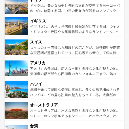
せる。地方によって風土や気候が異なるスペインはその個
聖堂、美しいビーチ、そして豊かな自然が、訪れる者を心
ドイツは、豊かな歴史と多彩な文化が交差するヨーロッパ
性で訪れる人を魅了する。 なお、新着のスペイン情報は
コ
から魅了する。また、フランスは美食の国としても知ら
の中心に位置する国。中世の街並みが残るロマンチック街
ンテンツ一覧
を参照してほしい。
れ、フランス料理はユネスコ無形文化遺産にも登録されて
道から、未来を先取りするようなモダンな都市まで多様な
イギリス
いる。シャンパンの発祥地であるランス、プロヴァンスの
顔を持つこの国は、どこを歩いても飽きることがない。ベ
香り高いラベンダー畑など、多彩な楽しみ方が可能だ。さ
ルリンの文化的活気、バイエルン州のアルプスの絶景、そ
イギリスは、古きよき伝統と最先端が共存する国。ウェス
らに、パリ以外の地域にも魅力が溢れており、どの街角に
してライン川沿いのワイン畑といった風景は必見。ビール
トミンスター寺院や大英博物館のようなランドマーク、歴
も豊かな歴史と文化が息づいている。パリ以外の個性あふ
とソーセージを味わいながら地元の人と過ごす楽しい時間
史ある大学都市、美しい丘陵地帯や牧歌的な風景など、エ
れる地方に足を運ぶとそれぞれで全く異なる文化を体験で
スイス
は、お酒好きな人にはぜひ体験してほしい。 なお、新着の
リアごとに異なる魅力がある。また、優雅なアフタヌーン
きるだろう。 なお、新着のフランス情報は
コンテンツ一覧
ドイツ情報は
コンテンツ一覧
を参照してほしい。
ティー、ビール好きにはたまらない英国パブ、サッカー観
スイスの国土面積は九州ほどの広さだが、運行時刻が正確
を参照してほしい。
戦など、本場だからこそできる体験も豊富。イギリスを旅
な交通網が整備されており、初心者でも安心して個人旅行
して楽しみつくそう。 なお、新着のイギリス情報は
コンテ
を楽しめる。日本同様に時刻表どおりの旅が可能だ。中世
アメリカ
ンツ一覧
を参照してほしい。
の建物がそのまま残る町や、スイスならではのユニークな
博物館もあり、アルプス観光だけでなく町歩きも満喫する
アメリカ合衆国は、広大な土地と多様な文化が魅力の国。
ことができる。国民の所得が高いため物価も高いが、旅行
東海岸の都市部から西海岸のカリフォルニアまで、訪れる
者向けの交通パス提供のサービスもあり、うまく活用すれ
場所ごとに異なる風景と体験が待っている。ニューヨーク
ハワイ
ば市内交通費無料で観光を楽しむこともできる。 なお、新
のような巨大都市は、観光、ショッピング、エンターテイ
着のスイス情報は
コンテンツ一覧
を参照してほしい。
ンメントが詰まった刺激的なスポットだ。一方、アメリカ
年間を通じて温暖な気候に恵まれ、多くの島で構成される
西部には大自然が広がり、グランドキャニオンやイエロー
ハワイは、どの島も独自の魅力をもっている。大自然の神
ストーン国立公園といった絶景が堪能できる。さらに、南
秘を感じたいなら、火山が生み出した壮大な景観を誇るハ
オーストラリア
部のニューオーリンズでは、音楽と美食が融合した独特の
ワイ島は見逃せない。また、定番の観光地といえばオアフ
文化が魅力。旅行者はアメリカの各地域で異なる魅力を楽
島だが、静かな自然を求めるならマウイ島やカウアイ島が
オーストラリアは、壮大な自然と多様な文化が魅力の国。
しみながら、その多様性と豊かな歴史を感じることができ
おすすめ。エメラルドグリーンに輝く海をはじめ、豊かな
シドニーのシンボルであるシドニー・オペラハウス、オー
るだろう。車でのロードトリップや列車の旅も、アメリカ
文化や歴史が息づいている。「アロハスピリット」と呼ば
ストラリア東海岸北部に広がる大サンゴ礁地帯グレートバ
ならではの贅沢な旅のスタイルだ。 なお、新着のアメリカ
台湾
れるおもてなしの心で訪れる人々を迎えてくれるハワイの
リアリーフや大陸中央部にそびえるウルル（エアーズロッ