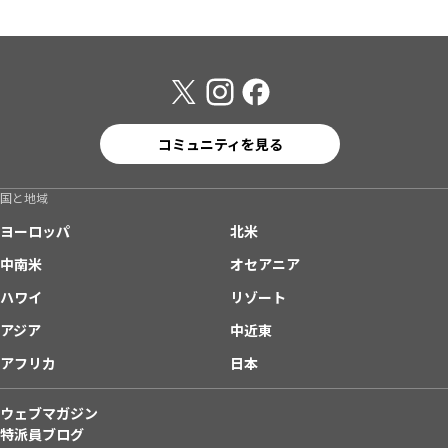
コミュニティを見る
国と地域
ヨーロッパ
北米
中南米
オセアニア
ハワイ
リゾート
アジア
中近東
アフリカ
日本
ウェブマガジン
特派員ブログ