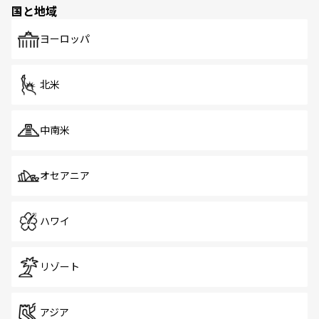
国と地域
発見がある。さらに、治安のよさや充実した公共交通機関
も、旅行者にとっては魅力的なポイント。グルメも豊富
で、ホーカーズは地元の風情を楽しめる外せないスポット
ヨーロッパ
だ。訪れる人を飽きさせないシンガポールで、多様な魅力
を体感しよう。 なお、新着のシンガポール情報は
コンテン
ツ一覧
を参照してほしい。
北米
中南米
オセアニア
ハワイ
リゾート
アジア