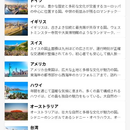
ドイツ
で、幅広い魅力が詰まっている。華麗な宮殿、歴史的な大
性で訪れる人を魅了する。 なお、新着のスペイン情報は
コ
聖堂、美しいビーチ、そして豊かな自然が、訪れる者を心
ドイツは、豊かな歴史と多彩な文化が交差するヨーロッパ
ンテンツ一覧
を参照してほしい。
から魅了する。また、フランスは美食の国としても知ら
の中心に位置する国。中世の街並みが残るロマンチック街
れ、フランス料理はユネスコ無形文化遺産にも登録されて
道から、未来を先取りするようなモダンな都市まで多様な
イギリス
いる。シャンパンの発祥地であるランス、プロヴァンスの
顔を持つこの国は、どこを歩いても飽きることがない。ベ
香り高いラベンダー畑など、多彩な楽しみ方が可能だ。さ
ルリンの文化的活気、バイエルン州のアルプスの絶景、そ
イギリスは、古きよき伝統と最先端が共存する国。ウェス
らに、パリ以外の地域にも魅力が溢れており、どの街角に
してライン川沿いのワイン畑といった風景は必見。ビール
トミンスター寺院や大英博物館のようなランドマーク、歴
も豊かな歴史と文化が息づいている。パリ以外の個性あふ
とソーセージを味わいながら地元の人と過ごす楽しい時間
史ある大学都市、美しい丘陵地帯や牧歌的な風景など、エ
れる地方に足を運ぶとそれぞれで全く異なる文化を体験で
スイス
は、お酒好きな人にはぜひ体験してほしい。 なお、新着の
リアごとに異なる魅力がある。また、優雅なアフタヌーン
きるだろう。 なお、新着のフランス情報は
コンテンツ一覧
ドイツ情報は
コンテンツ一覧
を参照してほしい。
ティー、ビール好きにはたまらない英国パブ、サッカー観
スイスの国土面積は九州ほどの広さだが、運行時刻が正確
を参照してほしい。
戦など、本場だからこそできる体験も豊富。イギリスを旅
な交通網が整備されており、初心者でも安心して個人旅行
して楽しみつくそう。 なお、新着のイギリス情報は
コンテ
を楽しめる。日本同様に時刻表どおりの旅が可能だ。中世
アメリカ
ンツ一覧
を参照してほしい。
の建物がそのまま残る町や、スイスならではのユニークな
博物館もあり、アルプス観光だけでなく町歩きも満喫する
アメリカ合衆国は、広大な土地と多様な文化が魅力の国。
ことができる。国民の所得が高いため物価も高いが、旅行
東海岸の都市部から西海岸のカリフォルニアまで、訪れる
者向けの交通パス提供のサービスもあり、うまく活用すれ
場所ごとに異なる風景と体験が待っている。ニューヨーク
ハワイ
ば市内交通費無料で観光を楽しむこともできる。 なお、新
のような巨大都市は、観光、ショッピング、エンターテイ
着のスイス情報は
コンテンツ一覧
を参照してほしい。
ンメントが詰まった刺激的なスポットだ。一方、アメリカ
年間を通じて温暖な気候に恵まれ、多くの島で構成される
西部には大自然が広がり、グランドキャニオンやイエロー
ハワイは、どの島も独自の魅力をもっている。大自然の神
ストーン国立公園といった絶景が堪能できる。さらに、南
秘を感じたいなら、火山が生み出した壮大な景観を誇るハ
オーストラリア
部のニューオーリンズでは、音楽と美食が融合した独特の
ワイ島は見逃せない。また、定番の観光地といえばオアフ
文化が魅力。旅行者はアメリカの各地域で異なる魅力を楽
島だが、静かな自然を求めるならマウイ島やカウアイ島が
オーストラリアは、壮大な自然と多様な文化が魅力の国。
しみながら、その多様性と豊かな歴史を感じることができ
おすすめ。エメラルドグリーンに輝く海をはじめ、豊かな
シドニーのシンボルであるシドニー・オペラハウス、オー
るだろう。車でのロードトリップや列車の旅も、アメリカ
文化や歴史が息づいている。「アロハスピリット」と呼ば
ストラリア東海岸北部に広がる大サンゴ礁地帯グレートバ
ならではの贅沢な旅のスタイルだ。 なお、新着のアメリカ
台湾
れるおもてなしの心で訪れる人々を迎えてくれるハワイの
リアリーフや大陸中央部にそびえるウルル（エアーズロッ