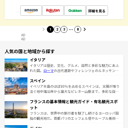
詳細を見る
…
1
2
3
8
AD
AD
人気の国と地域から探す
イタリア
イタリアは歴史、文化、グルメ、自然と多彩な魅力にあふ
れた国。
ローマ
の古代遺跡やフィレンツェのルネッサンス
美術、ヴェネツィアの運河など、歴史あるスポットはもち
スペイン
ろん、トスカーナの美しい田園風景やアマルフィ海岸の絶
景など、自然景観も見逃せない。観光の合間には、本場の
イベリア半島のほぼ80％を占めるスペインは、太陽が降り
ピザやパスタなど、絶品のイタリア料理を堪能することも
注ぐ地中海沿岸から雄大なピレネー山脈まで、多彩な自然
できる。朝目覚めてから夜眠るまで、すべての瞬間を楽し
と文化が詰まったヨーロッパ屈指の旅行先だ。多様な地域
フランスの基本情報と観光ガイド・有名観光スポ
ませてくれるイタリアで、忘れられない旅をしてみよう！
文化が根付くこの国では、情熱的なフラメンコ、熱気あふ
なお、新着のイタリア情報は
コンテンツ一覧
を参照してほ
れる闘牛、そして美味しいタパスが生活の一部となってい
ット
しい。
る。首都マドリードの洗練された雰囲気や、バルセロナの
フランスは、世界中の旅行者を魅了し続けるヨーロッパ屈
アートに溢れた街角から、地方では古代ローマ遺跡や中世
指の観光地だ。首都パリのエッフェル塔やルーブル美術館
の城塞都市、穏やかなビーチリゾートまで多彩な表情を見
といった象徴的なスポットから、田舎町の古風な美しさま
せる。地方によって風土や気候が異なるスペインはその個