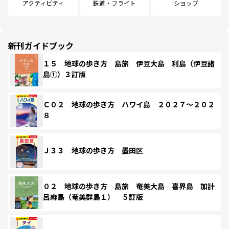
アクティビティ
鉄道・フライト
ショップ
新刊ガイドブック
１５ 地球の歩き方 島旅 伊豆大島 利島（伊豆諸
島①）３訂版
Ｃ０２ 地球の歩き方 ハワイ島 ２０２７～２０２
８
Ｊ３３ 地球の歩き方 墨田区
０２ 地球の歩き方 島旅 奄美大島 喜界島 加計
呂麻島（奄美群島１） ５訂版