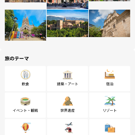
旅のテーマ
飲食
建築・アート
宿泊
イベント・観戦
世界遺産
リゾート