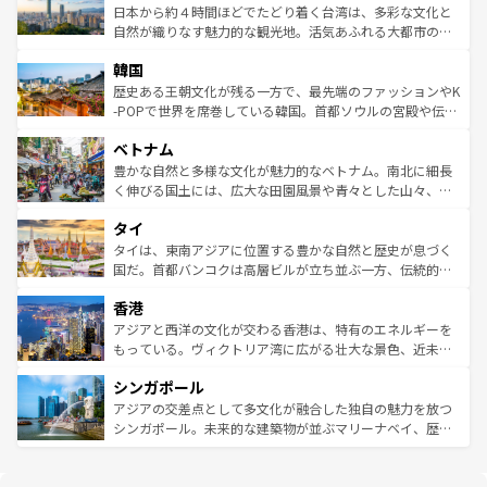
情報は
コンテンツ一覧
を参照してほしい。
人々、おいしいローカルフードやハワイアンミュージッ
ク）、タスマニアの美しい原生林やケアンズの熱帯雨林な
日本から約４時間ほどでたどり着く台湾は、多彩な文化と
ク、伝統的なフラダンスなど、すべてがハワイの魅力を彩
ど、見どころがたくさん。また、カフェやワイン、オージ
自然が織りなす魅力的な観光地。活気あふれる大都市の台
っている。訪れるたびに新しい発見と感動が待っているハ
ービーフなどの食文化も豊かで、美味しいものであふれて
北やノスタルジックな町並みが人気な九份（ジォウフェ
ワイを、存分に味わってほしい。 なお、新着のハワイ情報
韓国
いる。アクティビティも充実しており、サーフィンやダイ
ン）、静ひつな山岳地帯である台湾東部など、都市の喧騒
は
コンテンツ一覧
を参照してほしい。
ビング、ハイキングなど、アウトドア好きにはたまらな
と山間の静けさが共存しており、訪れる人に新しい発見と
歴史ある王朝文化が残る一方で、最先端のファッションやK
い。オーストラリアの多彩な魅力を存分に味わいつくそ
驚きをもたらしてくれる。また、奥深い台湾の食文化も魅
-POPで世界を席巻している韓国。首都ソウルの宮殿や伝統
う。 なお、新着のオーストラリア情報は
コンテンツ一覧
を
力で、夜市などの屋台グルメから高級料理、ヘルシーで美
家屋が並ぶエリアでは韓国の歴史と文化に浸ることがで
参照してほしい。
ベトナム
容にもいいと評判のスイーツなど、バラエティ豊かな料理
き、地方に足を延ばせば四季折々の自然美を楽しむことが
が味わえる。 なお、新着の台湾情報は
コンテンツ一覧
を参
できる。そして、キムチや焼肉、絶品のストリートフード
豊かな自然と多様な文化が魅力的なベトナム。南北に細長
照してほしい。
まで、さまざまな韓国料理が待っている。夜には、韓国な
く伸びる国土には、広大な田園風景や青々とした山々、世
らではのナイトライフも堪能できる。あたたかいホスピタ
界遺産に登録された壮大な自然景観が点在し、都市部では
タイ
リティに包まれながら、韓国の多彩な魅力を心ゆくまで味
急速な発展と共に伝統が息づく。ハノイの古い町並みやホ
わってみてほしい。 なお、新着の韓国情報は
コンテンツ一
ーチミン市のフランス統治時代の建物も、独特の雰囲気を
タイは、東南アジアに位置する豊かな自然と歴史が息づく
覧
を参照してほしい。
醸し出している。また、バラエティの豊かさとおいしさで
国だ。首都バンコクは高層ビルが立ち並ぶ一方、伝統的な
世界中の食通を魅了してやまないベトナム料理も魅力のひ
寺院や市場がいたるところに点在し、古きよき文化と現代
香港
とつ。フォーやバインミー、ベトナムコーヒーなどは、ぜ
の活気が交差している。北部ではチェンマイなどの山岳地
ひ現地で味わいたい。どの地域を訪れてもあたたかい人々
帯で自然と触れ合い、南部ではプーケットやクラビの美し
アジアと西洋の文化が交わる香港は、特有のエネルギーを
が旅行者を迎えてくれるので、きっと忘れられない旅にな
いビーチでリゾート気分を楽しむことができる。タイ料理
もっている。ヴィクトリア湾に広がる壮大な景色、近未来
るはずだ。 なお、新着のベトナム情報は
コンテンツ一覧
を
は世界的に有名で、屋台から高級レストランまで味覚を刺
的なアートスポット、そして歴史と現代が融合した町並
参照してほしい。
シンガポール
激する。気候は一年中温暖で、どの季節にも異なる楽しみ
み、どこを訪れても感動するはず。観光スポットが密集し
が待っている。親しみやすいタイの人々、仏教を中心とし
ており、効率よく見どころを回れるのも魅力。息をのむよ
アジアの交差点として多文化が融合した独自の魅力を放つ
た文化、そして多様な観光資源が、訪れる旅人を魅了し続
うな絶景から文化的な体験まで、香港を存分に楽しみ尽く
シンガポール。未来的な建築物が並ぶマリーナベイ、歴史
ける。 なお、新着のタイ情報は
コンテンツ一覧
を参照して
そう。 なお、新着の香港情報は
コンテンツ一覧
を参照して
と伝統を感じられるエスニックタウン、多数の緑豊かな公
ほしい。
ほしい。
園や自然保護区など、自然が調和した近代的な景観と文化
の多様性あふれるカラフルな町は、どこを歩いても新しい