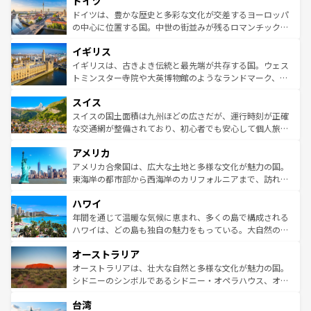
ドイツ
で、幅広い魅力が詰まっている。華麗な宮殿、歴史的な大
性で訪れる人を魅了する。 なお、新着のスペイン情報は
コ
聖堂、美しいビーチ、そして豊かな自然が、訪れる者を心
ドイツは、豊かな歴史と多彩な文化が交差するヨーロッパ
ンテンツ一覧
を参照してほしい。
から魅了する。また、フランスは美食の国としても知ら
の中心に位置する国。中世の街並みが残るロマンチック街
れ、フランス料理はユネスコ無形文化遺産にも登録されて
道から、未来を先取りするようなモダンな都市まで多様な
イギリス
いる。シャンパンの発祥地であるランス、プロヴァンスの
顔を持つこの国は、どこを歩いても飽きることがない。ベ
香り高いラベンダー畑など、多彩な楽しみ方が可能だ。さ
ルリンの文化的活気、バイエルン州のアルプスの絶景、そ
イギリスは、古きよき伝統と最先端が共存する国。ウェス
らに、パリ以外の地域にも魅力が溢れており、どの街角に
してライン川沿いのワイン畑といった風景は必見。ビール
トミンスター寺院や大英博物館のようなランドマーク、歴
も豊かな歴史と文化が息づいている。パリ以外の個性あふ
とソーセージを味わいながら地元の人と過ごす楽しい時間
史ある大学都市、美しい丘陵地帯や牧歌的な風景など、エ
れる地方に足を運ぶとそれぞれで全く異なる文化を体験で
スイス
は、お酒好きな人にはぜひ体験してほしい。 なお、新着の
リアごとに異なる魅力がある。また、優雅なアフタヌーン
きるだろう。 なお、新着のフランス情報は
コンテンツ一覧
ドイツ情報は
コンテンツ一覧
を参照してほしい。
ティー、ビール好きにはたまらない英国パブ、サッカー観
スイスの国土面積は九州ほどの広さだが、運行時刻が正確
を参照してほしい。
戦など、本場だからこそできる体験も豊富。イギリスを旅
な交通網が整備されており、初心者でも安心して個人旅行
して楽しみつくそう。 なお、新着のイギリス情報は
コンテ
を楽しめる。日本同様に時刻表どおりの旅が可能だ。中世
アメリカ
ンツ一覧
を参照してほしい。
の建物がそのまま残る町や、スイスならではのユニークな
博物館もあり、アルプス観光だけでなく町歩きも満喫する
アメリカ合衆国は、広大な土地と多様な文化が魅力の国。
ことができる。国民の所得が高いため物価も高いが、旅行
東海岸の都市部から西海岸のカリフォルニアまで、訪れる
者向けの交通パス提供のサービスもあり、うまく活用すれ
場所ごとに異なる風景と体験が待っている。ニューヨーク
ハワイ
ば市内交通費無料で観光を楽しむこともできる。 なお、新
のような巨大都市は、観光、ショッピング、エンターテイ
着のスイス情報は
コンテンツ一覧
を参照してほしい。
ンメントが詰まった刺激的なスポットだ。一方、アメリカ
年間を通じて温暖な気候に恵まれ、多くの島で構成される
西部には大自然が広がり、グランドキャニオンやイエロー
ハワイは、どの島も独自の魅力をもっている。大自然の神
ストーン国立公園といった絶景が堪能できる。さらに、南
秘を感じたいなら、火山が生み出した壮大な景観を誇るハ
オーストラリア
部のニューオーリンズでは、音楽と美食が融合した独特の
ワイ島は見逃せない。また、定番の観光地といえばオアフ
文化が魅力。旅行者はアメリカの各地域で異なる魅力を楽
島だが、静かな自然を求めるならマウイ島やカウアイ島が
オーストラリアは、壮大な自然と多様な文化が魅力の国。
しみながら、その多様性と豊かな歴史を感じることができ
おすすめ。エメラルドグリーンに輝く海をはじめ、豊かな
シドニーのシンボルであるシドニー・オペラハウス、オー
るだろう。車でのロードトリップや列車の旅も、アメリカ
文化や歴史が息づいている。「アロハスピリット」と呼ば
ストラリア東海岸北部に広がる大サンゴ礁地帯グレートバ
ならではの贅沢な旅のスタイルだ。 なお、新着のアメリカ
台湾
れるおもてなしの心で訪れる人々を迎えてくれるハワイの
リアリーフや大陸中央部にそびえるウルル（エアーズロッ