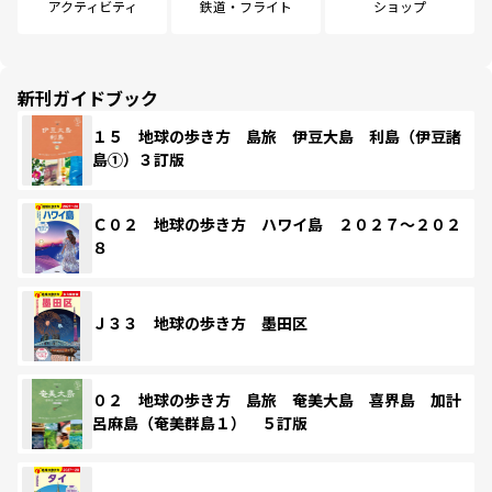
アクティビティ
鉄道・フライト
ショップ
新刊ガイドブック
１５ 地球の歩き方 島旅 伊豆大島 利島（伊豆諸
島①）３訂版
Ｃ０２ 地球の歩き方 ハワイ島 ２０２７～２０２
８
Ｊ３３ 地球の歩き方 墨田区
０２ 地球の歩き方 島旅 奄美大島 喜界島 加計
呂麻島（奄美群島１） ５訂版