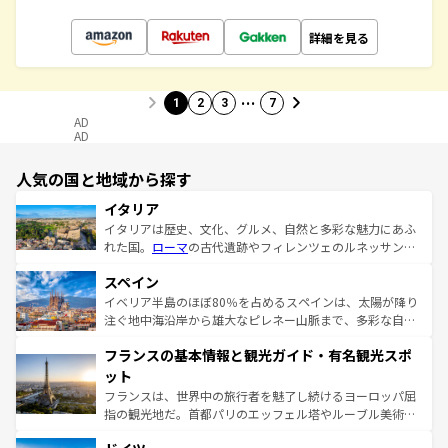
詳細を見る
…
1
2
3
7
AD
AD
人気の国と地域から探す
イタリア
イタリアは歴史、文化、グルメ、自然と多彩な魅力にあふ
れた国。
ローマ
の古代遺跡やフィレンツェのルネッサンス
美術、ヴェネツィアの運河など、歴史あるスポットはもち
スペイン
ろん、トスカーナの美しい田園風景やアマルフィ海岸の絶
景など、自然景観も見逃せない。観光の合間には、本場の
イベリア半島のほぼ80％を占めるスペインは、太陽が降り
ピザやパスタなど、絶品のイタリア料理を堪能することも
注ぐ地中海沿岸から雄大なピレネー山脈まで、多彩な自然
できる。朝目覚めてから夜眠るまで、すべての瞬間を楽し
と文化が詰まったヨーロッパ屈指の旅行先だ。多様な地域
フランスの基本情報と観光ガイド・有名観光スポ
ませてくれるイタリアで、忘れられない旅をしてみよう！
文化が根付くこの国では、情熱的なフラメンコ、熱気あふ
なお、新着のイタリア情報は
コンテンツ一覧
を参照してほ
れる闘牛、そして美味しいタパスが生活の一部となってい
ット
しい。
る。首都マドリードの洗練された雰囲気や、バルセロナの
フランスは、世界中の旅行者を魅了し続けるヨーロッパ屈
アートに溢れた街角から、地方では古代ローマ遺跡や中世
指の観光地だ。首都パリのエッフェル塔やルーブル美術館
の城塞都市、穏やかなビーチリゾートまで多彩な表情を見
といった象徴的なスポットから、田舎町の古風な美しさま
せる。地方によって風土や気候が異なるスペインはその個