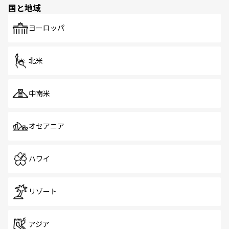
国と地域
発見がある。さらに、治安のよさや充実した公共交通機関
も、旅行者にとっては魅力的なポイント。グルメも豊富
で、ホーカーズは地元の風情を楽しめる外せないスポット
ヨーロッパ
だ。訪れる人を飽きさせないシンガポールで、多様な魅力
を体感しよう。 なお、新着のシンガポール情報は
コンテン
ツ一覧
を参照してほしい。
北米
中南米
オセアニア
ハワイ
リゾート
アジア