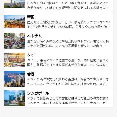
情報は
コンテンツ一覧
を参照してほしい。
人々、おいしいローカルフードやハワイアンミュージッ
ク）、タスマニアの美しい原生林やケアンズの熱帯雨林な
日本から約４時間ほどでたどり着く台湾は、多彩な文化と
ク、伝統的なフラダンスなど、すべてがハワイの魅力を彩
ど、見どころがたくさん。また、カフェやワイン、オージ
自然が織りなす魅力的な観光地。活気あふれる大都市の台
っている。訪れるたびに新しい発見と感動が待っているハ
ービーフなどの食文化も豊かで、美味しいものであふれて
北やノスタルジックな町並みが人気な九份（ジォウフェ
ワイを、存分に味わってほしい。 なお、新着のハワイ情報
韓国
いる。アクティビティも充実しており、サーフィンやダイ
ン）、静ひつな山岳地帯である台湾東部など、都市の喧騒
は
コンテンツ一覧
を参照してほしい。
ビング、ハイキングなど、アウトドア好きにはたまらな
と山間の静けさが共存しており、訪れる人に新しい発見と
歴史ある王朝文化が残る一方で、最先端のファッションやK
い。オーストラリアの多彩な魅力を存分に味わいつくそ
驚きをもたらしてくれる。また、奥深い台湾の食文化も魅
-POPで世界を席巻している韓国。首都ソウルの宮殿や伝統
う。 なお、新着のオーストラリア情報は
コンテンツ一覧
を
力で、夜市などの屋台グルメから高級料理、ヘルシーで美
家屋が並ぶエリアでは韓国の歴史と文化に浸ることがで
参照してほしい。
ベトナム
容にもいいと評判のスイーツなど、バラエティ豊かな料理
き、地方に足を延ばせば四季折々の自然美を楽しむことが
が味わえる。 なお、新着の台湾情報は
コンテンツ一覧
を参
できる。そして、キムチや焼肉、絶品のストリートフード
豊かな自然と多様な文化が魅力的なベトナム。南北に細長
照してほしい。
まで、さまざまな韓国料理が待っている。夜には、韓国な
く伸びる国土には、広大な田園風景や青々とした山々、世
らではのナイトライフも堪能できる。あたたかいホスピタ
界遺産に登録された壮大な自然景観が点在し、都市部では
タイ
リティに包まれながら、韓国の多彩な魅力を心ゆくまで味
急速な発展と共に伝統が息づく。ハノイの古い町並みやホ
わってみてほしい。 なお、新着の韓国情報は
コンテンツ一
ーチミン市のフランス統治時代の建物も、独特の雰囲気を
タイは、東南アジアに位置する豊かな自然と歴史が息づく
覧
を参照してほしい。
醸し出している。また、バラエティの豊かさとおいしさで
国だ。首都バンコクは高層ビルが立ち並ぶ一方、伝統的な
世界中の食通を魅了してやまないベトナム料理も魅力のひ
寺院や市場がいたるところに点在し、古きよき文化と現代
香港
とつ。フォーやバインミー、ベトナムコーヒーなどは、ぜ
の活気が交差している。北部ではチェンマイなどの山岳地
ひ現地で味わいたい。どの地域を訪れてもあたたかい人々
帯で自然と触れ合い、南部ではプーケットやクラビの美し
アジアと西洋の文化が交わる香港は、特有のエネルギーを
が旅行者を迎えてくれるので、きっと忘れられない旅にな
いビーチでリゾート気分を楽しむことができる。タイ料理
もっている。ヴィクトリア湾に広がる壮大な景色、近未来
るはずだ。 なお、新着のベトナム情報は
コンテンツ一覧
を
は世界的に有名で、屋台から高級レストランまで味覚を刺
的なアートスポット、そして歴史と現代が融合した町並
参照してほしい。
シンガポール
激する。気候は一年中温暖で、どの季節にも異なる楽しみ
み、どこを訪れても感動するはず。観光スポットが密集し
が待っている。親しみやすいタイの人々、仏教を中心とし
ており、効率よく見どころを回れるのも魅力。息をのむよ
アジアの交差点として多文化が融合した独自の魅力を放つ
た文化、そして多様な観光資源が、訪れる旅人を魅了し続
うな絶景から文化的な体験まで、香港を存分に楽しみ尽く
シンガポール。未来的な建築物が並ぶマリーナベイ、歴史
ける。 なお、新着のタイ情報は
コンテンツ一覧
を参照して
そう。 なお、新着の香港情報は
コンテンツ一覧
を参照して
と伝統を感じられるエスニックタウン、多数の緑豊かな公
ほしい。
ほしい。
園や自然保護区など、自然が調和した近代的な景観と文化
の多様性あふれるカラフルな町は、どこを歩いても新しい