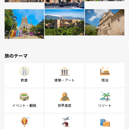
旅のテーマ
飲食
建築・アート
宿泊
イベント・観戦
世界遺産
リゾート