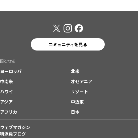
コミュニティを見る
国と地域
ヨーロッパ
北米
中南米
オセアニア
ハワイ
リゾート
アジア
中近東
アフリカ
日本
ウェブマガジン
特派員ブログ