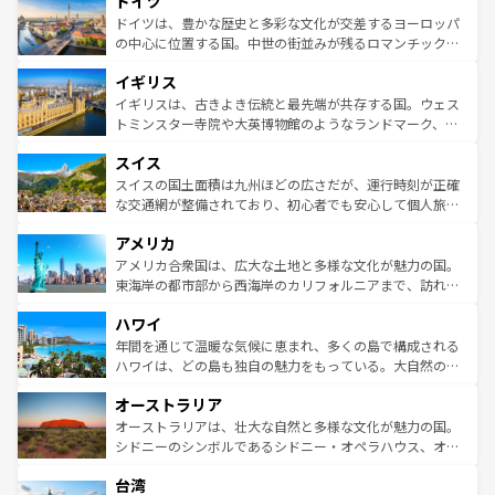
ドイツ
で、幅広い魅力が詰まっている。華麗な宮殿、歴史的な大
性で訪れる人を魅了する。 なお、新着のスペイン情報は
コ
聖堂、美しいビーチ、そして豊かな自然が、訪れる者を心
ドイツは、豊かな歴史と多彩な文化が交差するヨーロッパ
ンテンツ一覧
を参照してほしい。
から魅了する。また、フランスは美食の国としても知ら
の中心に位置する国。中世の街並みが残るロマンチック街
れ、フランス料理はユネスコ無形文化遺産にも登録されて
道から、未来を先取りするようなモダンな都市まで多様な
イギリス
いる。シャンパンの発祥地であるランス、プロヴァンスの
顔を持つこの国は、どこを歩いても飽きることがない。ベ
香り高いラベンダー畑など、多彩な楽しみ方が可能だ。さ
ルリンの文化的活気、バイエルン州のアルプスの絶景、そ
イギリスは、古きよき伝統と最先端が共存する国。ウェス
らに、パリ以外の地域にも魅力が溢れており、どの街角に
してライン川沿いのワイン畑といった風景は必見。ビール
トミンスター寺院や大英博物館のようなランドマーク、歴
も豊かな歴史と文化が息づいている。パリ以外の個性あふ
とソーセージを味わいながら地元の人と過ごす楽しい時間
史ある大学都市、美しい丘陵地帯や牧歌的な風景など、エ
れる地方に足を運ぶとそれぞれで全く異なる文化を体験で
スイス
は、お酒好きな人にはぜひ体験してほしい。 なお、新着の
リアごとに異なる魅力がある。また、優雅なアフタヌーン
きるだろう。 なお、新着のフランス情報は
コンテンツ一覧
ドイツ情報は
コンテンツ一覧
を参照してほしい。
ティー、ビール好きにはたまらない英国パブ、サッカー観
スイスの国土面積は九州ほどの広さだが、運行時刻が正確
を参照してほしい。
戦など、本場だからこそできる体験も豊富。イギリスを旅
な交通網が整備されており、初心者でも安心して個人旅行
して楽しみつくそう。 なお、新着のイギリス情報は
コンテ
を楽しめる。日本同様に時刻表どおりの旅が可能だ。中世
アメリカ
ンツ一覧
を参照してほしい。
の建物がそのまま残る町や、スイスならではのユニークな
博物館もあり、アルプス観光だけでなく町歩きも満喫する
アメリカ合衆国は、広大な土地と多様な文化が魅力の国。
ことができる。国民の所得が高いため物価も高いが、旅行
東海岸の都市部から西海岸のカリフォルニアまで、訪れる
者向けの交通パス提供のサービスもあり、うまく活用すれ
場所ごとに異なる風景と体験が待っている。ニューヨーク
ハワイ
ば市内交通費無料で観光を楽しむこともできる。 なお、新
のような巨大都市は、観光、ショッピング、エンターテイ
着のスイス情報は
コンテンツ一覧
を参照してほしい。
ンメントが詰まった刺激的なスポットだ。一方、アメリカ
年間を通じて温暖な気候に恵まれ、多くの島で構成される
西部には大自然が広がり、グランドキャニオンやイエロー
ハワイは、どの島も独自の魅力をもっている。大自然の神
ストーン国立公園といった絶景が堪能できる。さらに、南
秘を感じたいなら、火山が生み出した壮大な景観を誇るハ
オーストラリア
部のニューオーリンズでは、音楽と美食が融合した独特の
ワイ島は見逃せない。また、定番の観光地といえばオアフ
文化が魅力。旅行者はアメリカの各地域で異なる魅力を楽
島だが、静かな自然を求めるならマウイ島やカウアイ島が
オーストラリアは、壮大な自然と多様な文化が魅力の国。
しみながら、その多様性と豊かな歴史を感じることができ
おすすめ。エメラルドグリーンに輝く海をはじめ、豊かな
シドニーのシンボルであるシドニー・オペラハウス、オー
るだろう。車でのロードトリップや列車の旅も、アメリカ
文化や歴史が息づいている。「アロハスピリット」と呼ば
ストラリア東海岸北部に広がる大サンゴ礁地帯グレートバ
ならではの贅沢な旅のスタイルだ。 なお、新着のアメリカ
台湾
れるおもてなしの心で訪れる人々を迎えてくれるハワイの
リアリーフや大陸中央部にそびえるウルル（エアーズロッ