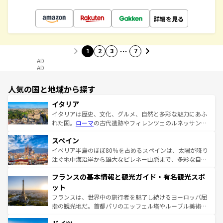
詳細を見る
…
1
2
3
7
AD
AD
人気の国と地域から探す
イタリア
イタリアは歴史、文化、グルメ、自然と多彩な魅力にあふ
れた国。
ローマ
の古代遺跡やフィレンツェのルネッサンス
美術、ヴェネツィアの運河など、歴史あるスポットはもち
スペイン
ろん、トスカーナの美しい田園風景やアマルフィ海岸の絶
景など、自然景観も見逃せない。観光の合間には、本場の
イベリア半島のほぼ80％を占めるスペインは、太陽が降り
ピザやパスタなど、絶品のイタリア料理を堪能することも
注ぐ地中海沿岸から雄大なピレネー山脈まで、多彩な自然
できる。朝目覚めてから夜眠るまで、すべての瞬間を楽し
と文化が詰まったヨーロッパ屈指の旅行先だ。多様な地域
フランスの基本情報と観光ガイド・有名観光スポ
ませてくれるイタリアで、忘れられない旅をしてみよう！
文化が根付くこの国では、情熱的なフラメンコ、熱気あふ
なお、新着のイタリア情報は
コンテンツ一覧
を参照してほ
れる闘牛、そして美味しいタパスが生活の一部となってい
ット
しい。
る。首都マドリードの洗練された雰囲気や、バルセロナの
フランスは、世界中の旅行者を魅了し続けるヨーロッパ屈
アートに溢れた街角から、地方では古代ローマ遺跡や中世
指の観光地だ。首都パリのエッフェル塔やルーブル美術館
の城塞都市、穏やかなビーチリゾートまで多彩な表情を見
といった象徴的なスポットから、田舎町の古風な美しさま
せる。地方によって風土や気候が異なるスペインはその個