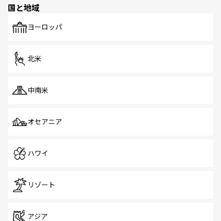
国と地域
発見がある。さらに、治安のよさや充実した公共交通機関
も、旅行者にとっては魅力的なポイント。グルメも豊富
で、ホーカーズは地元の風情を楽しめる外せないスポット
ヨーロッパ
だ。訪れる人を飽きさせないシンガポールで、多様な魅力
を体感しよう。 なお、新着のシンガポール情報は
コンテン
ツ一覧
を参照してほしい。
北米
中南米
オセアニア
ハワイ
リゾート
アジア