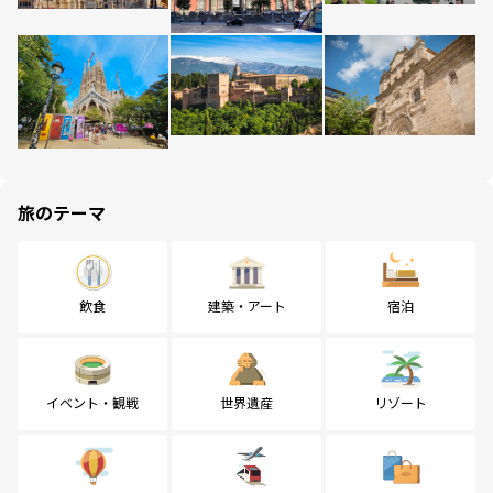
旅のテーマ
飲食
建築・アート
宿泊
イベント・観戦
世界遺産
リゾート