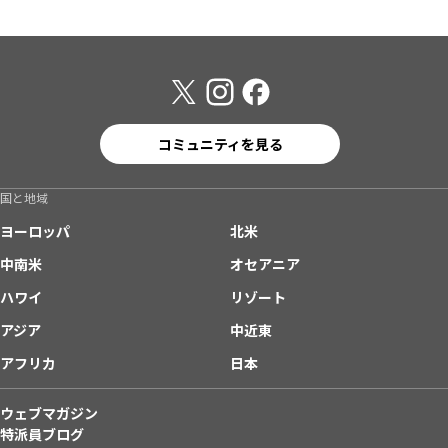
コミュニティを見る
国と地域
ヨーロッパ
北米
中南米
オセアニア
ハワイ
リゾート
アジア
中近東
アフリカ
日本
ウェブマガジン
特派員ブログ