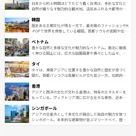
情報は
コンテンツ一覧
を参照してほしい。
人々、おいしいローカルフードやハワイアンミュージッ
ク）、タスマニアの美しい原生林やケアンズの熱帯雨林な
日本から約４時間ほどでたどり着く台湾は、多彩な文化と
ク、伝統的なフラダンスなど、すべてがハワイの魅力を彩
ど、見どころがたくさん。また、カフェやワイン、オージ
自然が織りなす魅力的な観光地。活気あふれる大都市の台
っている。訪れるたびに新しい発見と感動が待っているハ
ービーフなどの食文化も豊かで、美味しいものであふれて
北やノスタルジックな町並みが人気な九份（ジォウフェ
ワイを、存分に味わってほしい。 なお、新着のハワイ情報
韓国
いる。アクティビティも充実しており、サーフィンやダイ
ン）、静ひつな山岳地帯である台湾東部など、都市の喧騒
は
コンテンツ一覧
を参照してほしい。
ビング、ハイキングなど、アウトドア好きにはたまらな
と山間の静けさが共存しており、訪れる人に新しい発見と
歴史ある王朝文化が残る一方で、最先端のファッションやK
い。オーストラリアの多彩な魅力を存分に味わいつくそ
驚きをもたらしてくれる。また、奥深い台湾の食文化も魅
-POPで世界を席巻している韓国。首都ソウルの宮殿や伝統
う。 なお、新着のオーストラリア情報は
コンテンツ一覧
を
力で、夜市などの屋台グルメから高級料理、ヘルシーで美
家屋が並ぶエリアでは韓国の歴史と文化に浸ることがで
参照してほしい。
ベトナム
容にもいいと評判のスイーツなど、バラエティ豊かな料理
き、地方に足を延ばせば四季折々の自然美を楽しむことが
が味わえる。 なお、新着の台湾情報は
コンテンツ一覧
を参
できる。そして、キムチや焼肉、絶品のストリートフード
豊かな自然と多様な文化が魅力的なベトナム。南北に細長
照してほしい。
まで、さまざまな韓国料理が待っている。夜には、韓国な
く伸びる国土には、広大な田園風景や青々とした山々、世
らではのナイトライフも堪能できる。あたたかいホスピタ
界遺産に登録された壮大な自然景観が点在し、都市部では
タイ
リティに包まれながら、韓国の多彩な魅力を心ゆくまで味
急速な発展と共に伝統が息づく。ハノイの古い町並みやホ
わってみてほしい。 なお、新着の韓国情報は
コンテンツ一
ーチミン市のフランス統治時代の建物も、独特の雰囲気を
タイは、東南アジアに位置する豊かな自然と歴史が息づく
覧
を参照してほしい。
醸し出している。また、バラエティの豊かさとおいしさで
国だ。首都バンコクは高層ビルが立ち並ぶ一方、伝統的な
世界中の食通を魅了してやまないベトナム料理も魅力のひ
寺院や市場がいたるところに点在し、古きよき文化と現代
香港
とつ。フォーやバインミー、ベトナムコーヒーなどは、ぜ
の活気が交差している。北部ではチェンマイなどの山岳地
ひ現地で味わいたい。どの地域を訪れてもあたたかい人々
帯で自然と触れ合い、南部ではプーケットやクラビの美し
アジアと西洋の文化が交わる香港は、特有のエネルギーを
が旅行者を迎えてくれるので、きっと忘れられない旅にな
いビーチでリゾート気分を楽しむことができる。タイ料理
もっている。ヴィクトリア湾に広がる壮大な景色、近未来
るはずだ。 なお、新着のベトナム情報は
コンテンツ一覧
を
は世界的に有名で、屋台から高級レストランまで味覚を刺
的なアートスポット、そして歴史と現代が融合した町並
参照してほしい。
シンガポール
激する。気候は一年中温暖で、どの季節にも異なる楽しみ
み、どこを訪れても感動するはず。観光スポットが密集し
が待っている。親しみやすいタイの人々、仏教を中心とし
ており、効率よく見どころを回れるのも魅力。息をのむよ
アジアの交差点として多文化が融合した独自の魅力を放つ
た文化、そして多様な観光資源が、訪れる旅人を魅了し続
うな絶景から文化的な体験まで、香港を存分に楽しみ尽く
シンガポール。未来的な建築物が並ぶマリーナベイ、歴史
ける。 なお、新着のタイ情報は
コンテンツ一覧
を参照して
そう。 なお、新着の香港情報は
コンテンツ一覧
を参照して
と伝統を感じられるエスニックタウン、多数の緑豊かな公
ほしい。
ほしい。
園や自然保護区など、自然が調和した近代的な景観と文化
の多様性あふれるカラフルな町は、どこを歩いても新しい