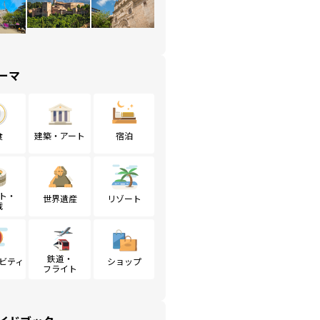
ーマ
食
建築・アート
宿泊
ト・
世界遺産
リゾート
戦
鉄道・
ビティ
ショップ
フライト