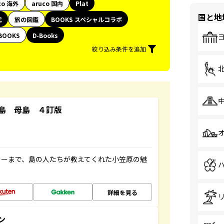
co 海外
aruco 国内
Plat
国と地
代
旅の図鑑
BOOKS スペシャルコラボ
BOOKS
D-Books
絞り込み条件を追加
島 母島 ４訂版
ャーまで、島の人たちが教えてくれた小笠原の魅
詳細を見る
ン