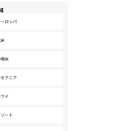
域
ヨーロッパ
北米
中南米
オセアニア
ハワイ
リゾート