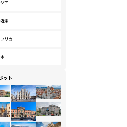
アジア
中近東
アフリカ
日本
ポット