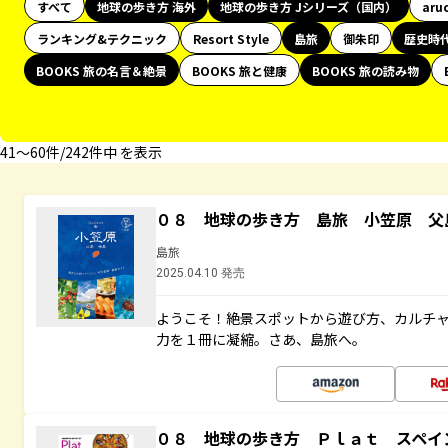
すべて
地球の歩き方 海外
地球の歩き方 Jシリーズ（国内）
aru
ランキング&テクニック
Resort Style
島旅
御朱印
歴史時
BOOKS 旅の名言＆絶景
BOOKS 旅と健康
BOOKS 旅の読み物
41〜60件/242件中 を表示
０８ 地球の歩き方 島旅 小笠原 父
島旅
2025.04.10 発売
ようこそ！絶景スポットから遊び方、カルチ
力を１冊に凝縮。さあ、島旅へ。
０８ 地球の歩き方 Ｐｌａｔ スペイ