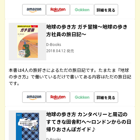
詳細を見る
地球の歩き方 ガチ冒険～地球の歩き
方社員の旅日記～
D-Books
2018.04.12 発売
本書は4人の旅好きによるただの旅日記です。たまたま『地球
の歩き方』で働いているだけで書いてある内容はただの旅日記
です。
詳細を見る
地球の歩き方 カンタベリーと周辺の
すてきな田舎町へ～ロンドンからの日
帰りおさんぽガイド♪
D-Books