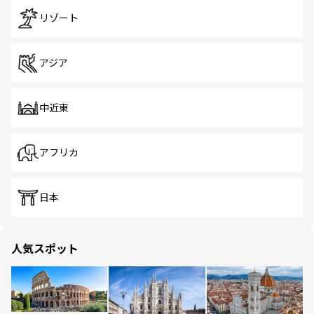
リゾート
アジア
中近東
アフリカ
日本
人気スポット