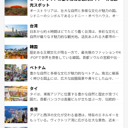
文化が魅力。旅行者はアメリカの各地域で異なる魅力を楽
島だが、静かな自然を求めるならマウイ島やカウアイ島が
光スポット
しみながら、その多様性と豊かな歴史を感じることができ
おすすめ。エメラルドグリーンに輝く海をはじめ、豊かな
オーストラリアは、壮大な自然と多様な文化が魅力の国。
るだろう。車でのロードトリップや列車の旅も、アメリカ
文化や歴史が息づいている。「アロハスピリット」と呼ば
シドニーのシンボルであるシドニー・オペラハウス、オー
ならではの贅沢な旅のスタイルだ。 なお、新着のアメリカ
れるおもてなしの心で訪れる人々を迎えてくれるハワイの
ストラリア東海岸北部に広がる大サンゴ礁地帯グレートバ
情報は
コンテンツ一覧
を参照してほしい。
人々、おいしいローカルフードやハワイアンミュージッ
台湾
リアリーフや大陸中央部にそびえるウルル（エアーズロッ
ク、伝統的なフラダンスなど、すべてがハワイの魅力を彩
ク）、タスマニアの美しい原生林やケアンズの熱帯雨林な
日本から約４時間ほどでたどり着く台湾は、多彩な文化と
っている。訪れるたびに新しい発見と感動が待っているハ
ど、見どころがたくさん。また、カフェやワイン、オージ
自然が織りなす魅力的な観光地。活気あふれる大都市の台
ワイを、存分に味わってほしい。 なお、新着のハワイ情報
ービーフなどの食文化も豊かで、美味しいものであふれて
北やノスタルジックな町並みが人気な九份（ジォウフェ
は
コンテンツ一覧
を参照してほしい。
韓国
いる。アクティビティも充実しており、サーフィンやダイ
ン）、静ひつな山岳地帯である台湾東部など、都市の喧騒
ビング、ハイキングなど、アウトドア好きにはたまらな
と山間の静けさが共存しており、訪れる人に新しい発見と
歴史ある王朝文化が残る一方で、最先端のファッションやK
い。オーストラリアの多彩な魅力を存分に味わいつくそ
驚きをもたらしてくれる。また、奥深い台湾の食文化も魅
-POPで世界を席巻している韓国。首都ソウルの宮殿や伝統
う。 なお、新着のオーストラリア情報は
コンテンツ一覧
を
力で、夜市などの屋台グルメから高級料理、ヘルシーで美
家屋が並ぶエリアでは韓国の歴史と文化に浸ることがで
参照してほしい。
ベトナム
容にもいいと評判のスイーツなど、バラエティ豊かな料理
き、地方に足を延ばせば四季折々の自然美を楽しむことが
が味わえる。 なお、新着の台湾情報は
コンテンツ一覧
を参
できる。そして、キムチや焼肉、絶品のストリートフード
豊かな自然と多様な文化が魅力的なベトナム。南北に細長
照してほしい。
まで、さまざまな韓国料理が待っている。夜には、韓国な
く伸びる国土には、広大な田園風景や青々とした山々、世
らではのナイトライフも堪能できる。あたたかいホスピタ
界遺産に登録された壮大な自然景観が点在し、都市部では
タイ
リティに包まれながら、韓国の多彩な魅力を心ゆくまで味
急速な発展と共に伝統が息づく。ハノイの古い町並みやホ
わってみてほしい。 なお、新着の韓国情報は
コンテンツ一
ーチミン市のフランス統治時代の建物も、独特の雰囲気を
タイは、東南アジアに位置する豊かな自然と歴史が息づく
覧
を参照してほしい。
醸し出している。また、バラエティの豊かさとおいしさで
国だ。首都バンコクは高層ビルが立ち並ぶ一方、伝統的な
世界中の食通を魅了してやまないベトナム料理も魅力のひ
寺院や市場がいたるところに点在し、古きよき文化と現代
香港
とつ。フォーやバインミー、ベトナムコーヒーなどは、ぜ
の活気が交差している。北部ではチェンマイなどの山岳地
ひ現地で味わいたい。どの地域を訪れてもあたたかい人々
帯で自然と触れ合い、南部ではプーケットやクラビの美し
アジアと西洋の文化が交わる香港は、特有のエネルギーを
が旅行者を迎えてくれるので、きっと忘れられない旅にな
いビーチでリゾート気分を楽しむことができる。タイ料理
もっている。ヴィクトリア湾に広がる壮大な景色、近未来
るはずだ。 なお、新着のベトナム情報は
コンテンツ一覧
を
は世界的に有名で、屋台から高級レストランまで味覚を刺
的なアートスポット、そして歴史と現代が融合した町並