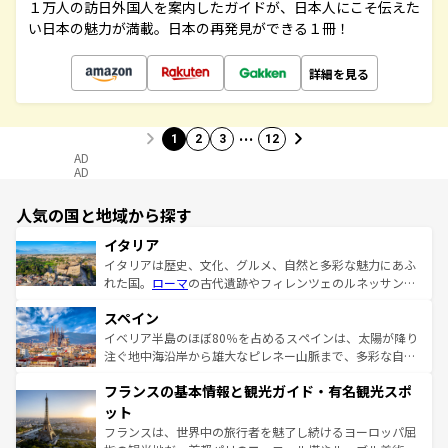
１万人の訪日外国人を案内したガイドが、日本人にこそ伝えた
い日本の魅力が満載。日本の再発見ができる１冊！
詳細を見る
…
1
2
3
12
AD
AD
人気の国と地域から探す
イタリア
イタリアは歴史、文化、グルメ、自然と多彩な魅力にあふ
れた国。
ローマ
の古代遺跡やフィレンツェのルネッサンス
美術、ヴェネツィアの運河など、歴史あるスポットはもち
スペイン
ろん、トスカーナの美しい田園風景やアマルフィ海岸の絶
景など、自然景観も見逃せない。観光の合間には、本場の
イベリア半島のほぼ80％を占めるスペインは、太陽が降り
ピザやパスタなど、絶品のイタリア料理を堪能することも
注ぐ地中海沿岸から雄大なピレネー山脈まで、多彩な自然
できる。朝目覚めてから夜眠るまで、すべての瞬間を楽し
と文化が詰まったヨーロッパ屈指の旅行先だ。多様な地域
フランスの基本情報と観光ガイド・有名観光スポ
ませてくれるイタリアで、忘れられない旅をしてみよう！
文化が根付くこの国では、情熱的なフラメンコ、熱気あふ
なお、新着のイタリア情報は
コンテンツ一覧
を参照してほ
れる闘牛、そして美味しいタパスが生活の一部となってい
ット
しい。
る。首都マドリードの洗練された雰囲気や、バルセロナの
フランスは、世界中の旅行者を魅了し続けるヨーロッパ屈
アートに溢れた街角から、地方では古代ローマ遺跡や中世