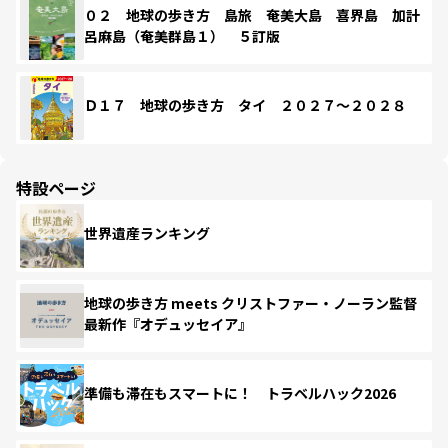
０２ 地球の歩き方 島旅 奄美大島 喜界島 加計
呂麻島（奄美群島１） ５訂版
Ｄ１７ 地球の歩き方 タイ ２０２７～２０２８
特設ページ
世界遺産ランキング
地球の歩き方 meets クリストファー・ノーラン監督
最新作『オデュッセイア』
準備も滞在もスマートに！ トラベルハック2026