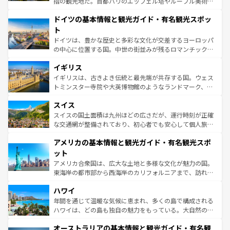
指の観光地だ。首都パリのエッフェル塔やルーブル美術館
の城塞都市、穏やかなビーチリゾートまで多彩な表情を見
といった象徴的なスポットから、田舎町の古風な美しさま
せる。地方によって風土や気候が異なるスペインはその個
ドイツの基本情報と観光ガイド・有名観光スポッ
で、幅広い魅力が詰まっている。華麗な宮殿、歴史的な大
性で訪れる人を魅了する。 なお、新着のスペイン情報は
コ
聖堂、美しいビーチ、そして豊かな自然が、訪れる者を心
ト
ンテンツ一覧
を参照してほしい。
から魅了する。また、フランスは美食の国としても知ら
ドイツは、豊かな歴史と多彩な文化が交差するヨーロッパ
れ、フランス料理はユネスコ無形文化遺産にも登録されて
の中心に位置する国。中世の街並みが残るロマンチック街
いる。シャンパンの発祥地であるランス、プロヴァンスの
道から、未来を先取りするようなモダンな都市まで多様な
香り高いラベンダー畑など、多彩な楽しみ方が可能だ。さ
イギリス
顔を持つこの国は、どこを歩いても飽きることがない。ベ
らに、パリ以外の地域にも魅力が溢れており、どの街角に
ルリンの文化的活気、バイエルン州のアルプスの絶景、そ
イギリスは、古きよき伝統と最先端が共存する国。ウェス
も豊かな歴史と文化が息づいている。パリ以外の個性あふ
してライン川沿いのワイン畑といった風景は必見。ビール
トミンスター寺院や大英博物館のようなランドマーク、歴
れる地方に足を運ぶとそれぞれで全く異なる文化を体験で
とソーセージを味わいながら地元の人と過ごす楽しい時間
史ある大学都市、美しい丘陵地帯や牧歌的な風景など、エ
きるだろう。 なお、新着のフランス情報は
コンテンツ一覧
スイス
は、お酒好きな人にはぜひ体験してほしい。 なお、新着の
リアごとに異なる魅力がある。また、優雅なアフタヌーン
を参照してほしい。
ドイツ情報は
コンテンツ一覧
を参照してほしい。
ティー、ビール好きにはたまらない英国パブ、サッカー観
スイスの国土面積は九州ほどの広さだが、運行時刻が正確
戦など、本場だからこそできる体験も豊富。イギリスを旅
な交通網が整備されており、初心者でも安心して個人旅行
して楽しみつくそう。 なお、新着のイギリス情報は
コンテ
を楽しめる。日本同様に時刻表どおりの旅が可能だ。中世
アメリカの基本情報と観光ガイド・有名観光スポ
ンツ一覧
を参照してほしい。
の建物がそのまま残る町や、スイスならではのユニークな
博物館もあり、アルプス観光だけでなく町歩きも満喫する
ット
ことができる。国民の所得が高いため物価も高いが、旅行
アメリカ合衆国は、広大な土地と多様な文化が魅力の国。
者向けの交通パス提供のサービスもあり、うまく活用すれ
東海岸の都市部から西海岸のカリフォルニアまで、訪れる
ば市内交通費無料で観光を楽しむこともできる。 なお、新
場所ごとに異なる風景と体験が待っている。ニューヨーク
着のスイス情報は
コンテンツ一覧
を参照してほしい。
ハワイ
のような巨大都市は、観光、ショッピング、エンターテイ
ンメントが詰まった刺激的なスポットだ。一方、アメリカ
年間を通じて温暖な気候に恵まれ、多くの島で構成される
西部には大自然が広がり、グランドキャニオンやイエロー
ハワイは、どの島も独自の魅力をもっている。大自然の神
ストーン国立公園といった絶景が堪能できる。さらに、南
秘を感じたいなら、火山が生み出した壮大な景観を誇るハ
オーストラリアの基本情報と観光ガイド・有名観
部のニューオーリンズでは、音楽と美食が融合した独特の
ワイ島は見逃せない。また、定番の観光地といえばオアフ