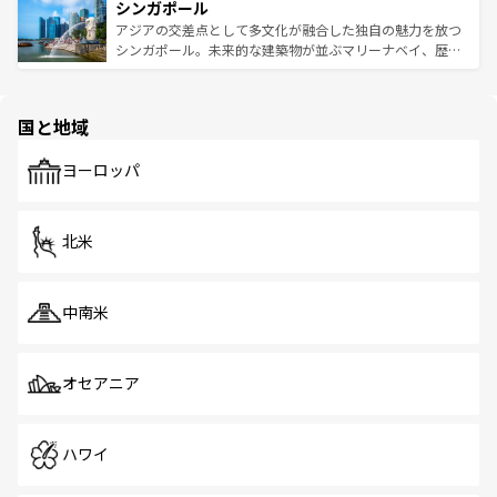
参照してほしい。
シンガポール
激する。気候は一年中温暖で、どの季節にも異なる楽しみ
み、どこを訪れても感動するはず。観光スポットが密集し
が待っている。親しみやすいタイの人々、仏教を中心とし
ており、効率よく見どころを回れるのも魅力。息をのむよ
アジアの交差点として多文化が融合した独自の魅力を放つ
た文化、そして多様な観光資源が、訪れる旅人を魅了し続
うな絶景から文化的な体験まで、香港を存分に楽しみ尽く
シンガポール。未来的な建築物が並ぶマリーナベイ、歴史
ける。 なお、新着のタイ情報は
コンテンツ一覧
を参照して
そう。 なお、新着の香港情報は
コンテンツ一覧
を参照して
と伝統を感じられるエスニックタウン、多数の緑豊かな公
ほしい。
ほしい。
園や自然保護区など、自然が調和した近代的な景観と文化
の多様性あふれるカラフルな町は、どこを歩いても新しい
国と地域
発見がある。さらに、治安のよさや充実した公共交通機関
も、旅行者にとっては魅力的なポイント。グルメも豊富
で、ホーカーズは地元の風情を楽しめる外せないスポット
ヨーロッパ
だ。訪れる人を飽きさせないシンガポールで、多様な魅力
を体感しよう。 なお、新着のシンガポール情報は
コンテン
ツ一覧
を参照してほしい。
北米
中南米
オセアニア
ハワイ