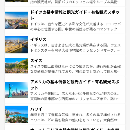
アートに溢れた街角から、地方では古代ローマ遺跡や中世
指の観光地だ。首都パリのエッフェル塔やルーブル美術館
の城塞都市、穏やかなビーチリゾートまで多彩な表情を見
といった象徴的なスポットから、田舎町の古風な美しさま
せる。地方によって風土や気候が異なるスペインはその個
ドイツの基本情報と観光ガイド・有名観光スポッ
で、幅広い魅力が詰まっている。華麗な宮殿、歴史的な大
性で訪れる人を魅了する。 なお、新着のスペイン情報は
コ
聖堂、美しいビーチ、そして豊かな自然が、訪れる者を心
ト
ンテンツ一覧
を参照してほしい。
から魅了する。また、フランスは美食の国としても知ら
ドイツは、豊かな歴史と多彩な文化が交差するヨーロッパ
れ、フランス料理はユネスコ無形文化遺産にも登録されて
の中心に位置する国。中世の街並みが残るロマンチック街
いる。シャンパンの発祥地であるランス、プロヴァンスの
道から、未来を先取りするようなモダンな都市まで多様な
香り高いラベンダー畑など、多彩な楽しみ方が可能だ。さ
イギリス
顔を持つこの国は、どこを歩いても飽きることがない。ベ
らに、パリ以外の地域にも魅力が溢れており、どの街角に
ルリンの文化的活気、バイエルン州のアルプスの絶景、そ
イギリスは、古きよき伝統と最先端が共存する国。ウェス
も豊かな歴史と文化が息づいている。パリ以外の個性あふ
してライン川沿いのワイン畑といった風景は必見。ビール
トミンスター寺院や大英博物館のようなランドマーク、歴
れる地方に足を運ぶとそれぞれで全く異なる文化を体験で
とソーセージを味わいながら地元の人と過ごす楽しい時間
史ある大学都市、美しい丘陵地帯や牧歌的な風景など、エ
きるだろう。 なお、新着のフランス情報は
コンテンツ一覧
スイス
は、お酒好きな人にはぜひ体験してほしい。 なお、新着の
リアごとに異なる魅力がある。また、優雅なアフタヌーン
を参照してほしい。
ドイツ情報は
コンテンツ一覧
を参照してほしい。
ティー、ビール好きにはたまらない英国パブ、サッカー観
スイスの国土面積は九州ほどの広さだが、運行時刻が正確
戦など、本場だからこそできる体験も豊富。イギリスを旅
な交通網が整備されており、初心者でも安心して個人旅行
して楽しみつくそう。 なお、新着のイギリス情報は
コンテ
を楽しめる。日本同様に時刻表どおりの旅が可能だ。中世
アメリカの基本情報と観光ガイド・有名観光スポ
ンツ一覧
を参照してほしい。
の建物がそのまま残る町や、スイスならではのユニークな
博物館もあり、アルプス観光だけでなく町歩きも満喫する
ット
ことができる。国民の所得が高いため物価も高いが、旅行
アメリカ合衆国は、広大な土地と多様な文化が魅力の国。
者向けの交通パス提供のサービスもあり、うまく活用すれ
東海岸の都市部から西海岸のカリフォルニアまで、訪れる
ば市内交通費無料で観光を楽しむこともできる。 なお、新
場所ごとに異なる風景と体験が待っている。ニューヨーク
着のスイス情報は
コンテンツ一覧
を参照してほしい。
ハワイ
のような巨大都市は、観光、ショッピング、エンターテイ
ンメントが詰まった刺激的なスポットだ。一方、アメリカ
年間を通じて温暖な気候に恵まれ、多くの島で構成される
西部には大自然が広がり、グランドキャニオンやイエロー
ハワイは、どの島も独自の魅力をもっている。大自然の神
ストーン国立公園といった絶景が堪能できる。さらに、南
秘を感じたいなら、火山が生み出した壮大な景観を誇るハ
部のニューオーリンズでは、音楽と美食が融合した独特の