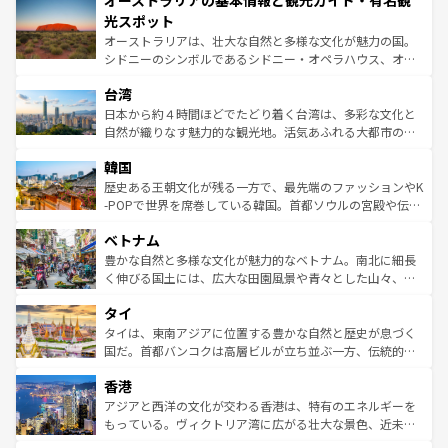
オーストラリアの基本情報と観光ガイド・有名観
ワイ島は見逃せない。また、定番の観光地といえばオアフ
文化が魅力。旅行者はアメリカの各地域で異なる魅力を楽
島だが、静かな自然を求めるならマウイ島やカウアイ島が
光スポット
しみながら、その多様性と豊かな歴史を感じることができ
おすすめ。エメラルドグリーンに輝く海をはじめ、豊かな
オーストラリアは、壮大な自然と多様な文化が魅力の国。
るだろう。車でのロードトリップや列車の旅も、アメリカ
文化や歴史が息づいている。「アロハスピリット」と呼ば
シドニーのシンボルであるシドニー・オペラハウス、オー
ならではの贅沢な旅のスタイルだ。 なお、新着のアメリカ
れるおもてなしの心で訪れる人々を迎えてくれるハワイの
ストラリア東海岸北部に広がる大サンゴ礁地帯グレートバ
情報は
コンテンツ一覧
を参照してほしい。
人々、おいしいローカルフードやハワイアンミュージッ
台湾
リアリーフや大陸中央部にそびえるウルル（エアーズロッ
ク、伝統的なフラダンスなど、すべてがハワイの魅力を彩
ク）、タスマニアの美しい原生林やケアンズの熱帯雨林な
日本から約４時間ほどでたどり着く台湾は、多彩な文化と
っている。訪れるたびに新しい発見と感動が待っているハ
ど、見どころがたくさん。また、カフェやワイン、オージ
自然が織りなす魅力的な観光地。活気あふれる大都市の台
ワイを、存分に味わってほしい。 なお、新着のハワイ情報
ービーフなどの食文化も豊かで、美味しいものであふれて
北やノスタルジックな町並みが人気な九份（ジォウフェ
は
コンテンツ一覧
を参照してほしい。
韓国
いる。アクティビティも充実しており、サーフィンやダイ
ン）、静ひつな山岳地帯である台湾東部など、都市の喧騒
ビング、ハイキングなど、アウトドア好きにはたまらな
と山間の静けさが共存しており、訪れる人に新しい発見と
歴史ある王朝文化が残る一方で、最先端のファッションやK
い。オーストラリアの多彩な魅力を存分に味わいつくそ
驚きをもたらしてくれる。また、奥深い台湾の食文化も魅
-POPで世界を席巻している韓国。首都ソウルの宮殿や伝統
う。 なお、新着のオーストラリア情報は
コンテンツ一覧
を
力で、夜市などの屋台グルメから高級料理、ヘルシーで美
家屋が並ぶエリアでは韓国の歴史と文化に浸ることがで
参照してほしい。
ベトナム
容にもいいと評判のスイーツなど、バラエティ豊かな料理
き、地方に足を延ばせば四季折々の自然美を楽しむことが
が味わえる。 なお、新着の台湾情報は
コンテンツ一覧
を参
できる。そして、キムチや焼肉、絶品のストリートフード
豊かな自然と多様な文化が魅力的なベトナム。南北に細長
照してほしい。
まで、さまざまな韓国料理が待っている。夜には、韓国な
く伸びる国土には、広大な田園風景や青々とした山々、世
らではのナイトライフも堪能できる。あたたかいホスピタ
界遺産に登録された壮大な自然景観が点在し、都市部では
タイ
リティに包まれながら、韓国の多彩な魅力を心ゆくまで味
急速な発展と共に伝統が息づく。ハノイの古い町並みやホ
わってみてほしい。 なお、新着の韓国情報は
コンテンツ一
ーチミン市のフランス統治時代の建物も、独特の雰囲気を
タイは、東南アジアに位置する豊かな自然と歴史が息づく
覧
を参照してほしい。
醸し出している。また、バラエティの豊かさとおいしさで
国だ。首都バンコクは高層ビルが立ち並ぶ一方、伝統的な
世界中の食通を魅了してやまないベトナム料理も魅力のひ
寺院や市場がいたるところに点在し、古きよき文化と現代
香港
とつ。フォーやバインミー、ベトナムコーヒーなどは、ぜ
の活気が交差している。北部ではチェンマイなどの山岳地
ひ現地で味わいたい。どの地域を訪れてもあたたかい人々
帯で自然と触れ合い、南部ではプーケットやクラビの美し
アジアと西洋の文化が交わる香港は、特有のエネルギーを
が旅行者を迎えてくれるので、きっと忘れられない旅にな
いビーチでリゾート気分を楽しむことができる。タイ料理
もっている。ヴィクトリア湾に広がる壮大な景色、近未来
るはずだ。 なお、新着のベトナム情報は
コンテンツ一覧
を
は世界的に有名で、屋台から高級レストランまで味覚を刺
的なアートスポット、そして歴史と現代が融合した町並