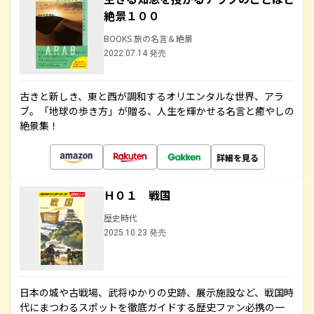
絶景１００
BOOKS 旅の名言＆絶景
2022.07.14 発売
古きと新しき、東と西が調和するオリエンタルな世界、アラ
ブ。「地球の歩き方」が贈る、人生を輝かせる名言と癒やしの
絶景集！
詳細を見る
Ｈ０１ 戦国
歴史時代
2025.10.23 発売
日本の城や古戦場、武将ゆかりの史跡、展示施設など、戦国時
代にまつわるスポットを徹底ガイドする歴史ファン必携の一