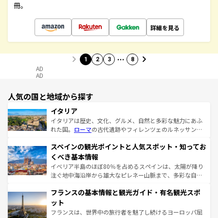
冊。
詳細を見る
…
1
2
3
8
AD
AD
人気の国と地域から探す
イタリア
イタリアは歴史、文化、グルメ、自然と多彩な魅力にあふ
れた国。
ローマ
の古代遺跡やフィレンツェのルネッサンス
美術、ヴェネツィアの運河など、歴史あるスポットはもち
スペインの観光ポイントと人気スポット・知ってお
ろん、トスカーナの美しい田園風景やアマルフィ海岸の絶
景など、自然景観も見逃せない。観光の合間には、本場の
くべき基本情報
ピザやパスタなど、絶品のイタリア料理を堪能することも
イベリア半島のほぼ80％を占めるスペインは、太陽が降り
できる。朝目覚めてから夜眠るまで、すべての瞬間を楽し
注ぐ地中海沿岸から雄大なピレネー山脈まで、多彩な自然
ませてくれるイタリアで、忘れられない旅をしてみよう！
と文化が詰まったヨーロッパ屈指の旅行先だ。多様な地域
なお、新着のイタリア情報は
コンテンツ一覧
を参照してほ
フランスの基本情報と観光ガイド・有名観光スポ
文化が根付くこの国では、情熱的なフラメンコ、熱気あふ
しい。
れる闘牛、そして美味しいタパスが生活の一部となってい
ット
る。首都マドリードの洗練された雰囲気や、バルセロナの
フランスは、世界中の旅行者を魅了し続けるヨーロッパ屈