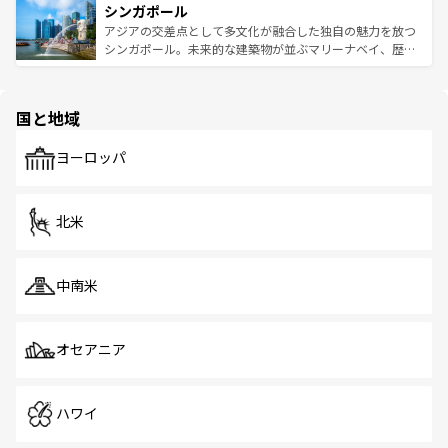
参照してほしい。
シンガポール
激する。気候は一年中温暖で、どの季節にも異なる楽しみ
み、どこを訪れても感動するはず。観光スポットが密集し
が待っている。親しみやすいタイの人々、仏教を中心とし
ており、効率よく見どころを回れるのも魅力。息をのむよ
アジアの交差点として多文化が融合した独自の魅力を放つ
た文化、そして多様な観光資源が、訪れる旅人を魅了し続
うな絶景から文化的な体験まで、香港を存分に楽しみ尽く
シンガポール。未来的な建築物が並ぶマリーナベイ、歴史
ける。 なお、新着のタイ情報は
コンテンツ一覧
を参照して
そう。 なお、新着の香港情報は
コンテンツ一覧
を参照して
と伝統を感じられるエスニックタウン、多数の緑豊かな公
ほしい。
ほしい。
園や自然保護区など、自然が調和した近代的な景観と文化
の多様性あふれるカラフルな町は、どこを歩いても新しい
国と地域
発見がある。さらに、治安のよさや充実した公共交通機関
も、旅行者にとっては魅力的なポイント。グルメも豊富
で、ホーカーズは地元の風情を楽しめる外せないスポット
ヨーロッパ
だ。訪れる人を飽きさせないシンガポールで、多様な魅力
を体感しよう。 なお、新着のシンガポール情報は
コンテン
ツ一覧
を参照してほしい。
北米
中南米
オセアニア
ハワイ