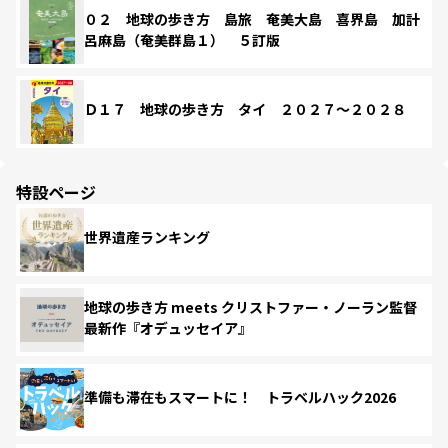
０２ 地球の歩き方 島旅 奄美大島 喜界島 加計
呂麻島（奄美群島１） ５訂版
Ｄ１７ 地球の歩き方 タイ ２０２７～２０２８
特設ページ
世界遺産ランキング
地球の歩き方 meets クリストファー・ノーラン監督
最新作『オデュッセイア』
準備も滞在もスマートに！ トラベルハック2026