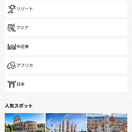
リゾート
アジア
中近東
アフリカ
日本
人気スポット