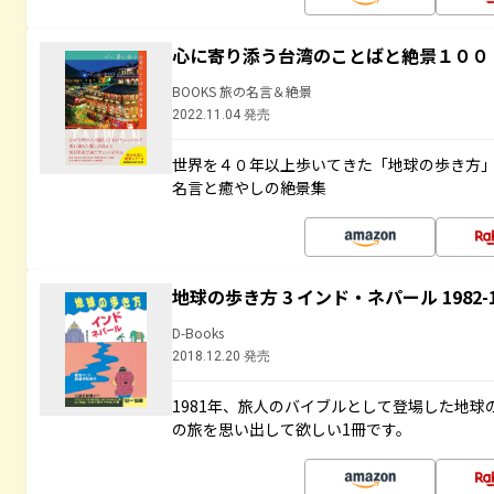
心に寄り添う台湾のことばと絶景１００
BOOKS 旅の名言＆絶景
2022.11.04 発売
世界を４０年以上歩いてきた「地球の歩き方
名言と癒やしの絶景集
地球の歩き方 3 インド・ネパール 1982
D-Books
2018.12.20 発売
1981年、旅人のバイブルとして登場した地
の旅を思い出して欲しい1冊です。