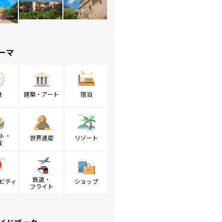
ーマ
食
建築・アート
宿泊
ト・
世界遺産
リゾート
戦
鉄道・
ビティ
ショップ
フライト