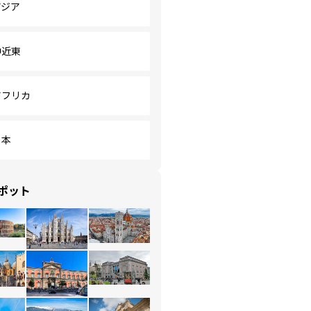
アジア
中近東
アフリカ
日本
ポット