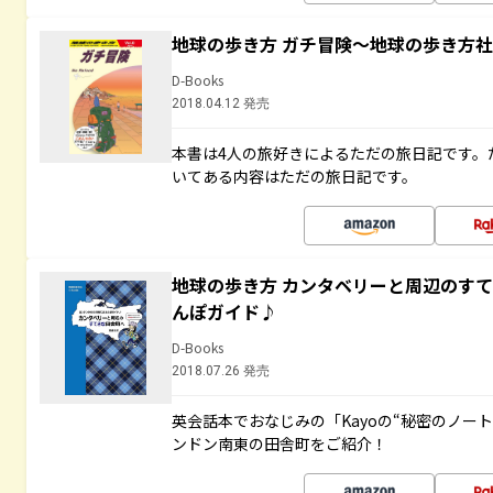
地球の歩き方 ガチ冒険～地球の歩き方
D-Books
2018.04.12 発売
本書は4人の旅好きによるただの旅日記です。
いてある内容はただの旅日記です。
地球の歩き方 カンタベリーと周辺のす
んぽガイド♪
D-Books
2018.07.26 発売
英会話本でおなじみの「Kayoの“秘密のノー
ンドン南東の田舎町をご紹介！