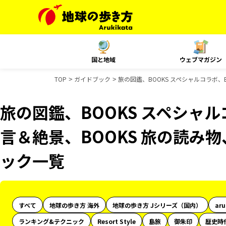
国と地域
ウェブマガジン
TOP
ガイドブック
旅の図鑑、BOOKS スペシャルコラボ、B
旅の図鑑、BOOKS スペシャル
言＆絶景、BOOKS 旅の読み物、
ック一覧
すべて
地球の歩き方 海外
地球の歩き方 Jシリーズ（国内）
ar
ランキング&テクニック
Resort Style
島旅
御朱印
歴史時