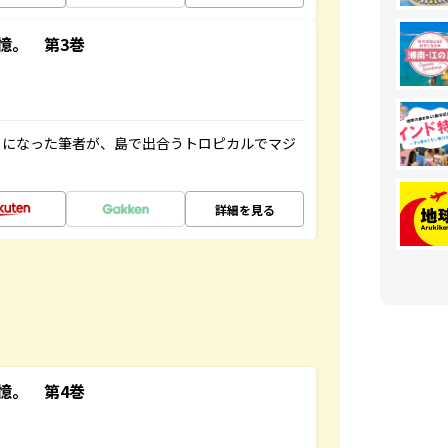
憶。 第3巻
とになった筆者が、島で出合うトロピカルでマジ
詳細を見る
憶。 第4巻