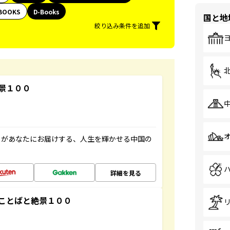
BOOKS
D-Books
国と地
絞り込み条件を追加
景１００
」があなたにお届けする、人生を輝かせる中国の
詳細を見る
ことばと絶景１００