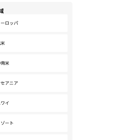
域
ヨーロッパ
北米
中南米
オセアニア
ハワイ
リゾート