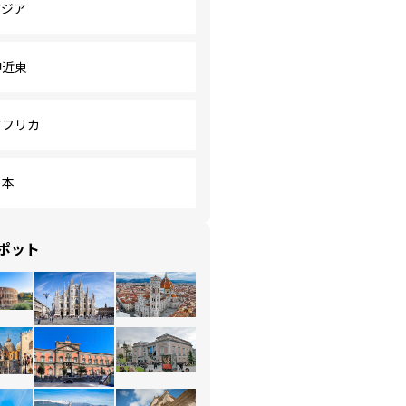
アジア
中近東
アフリカ
日本
ポット