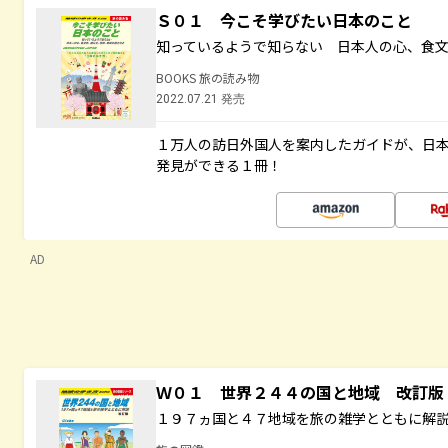
Ｓ０１ 今こそ学びたい日本のこと
知っているようで知らない 日本人の心、食
BOOKS 旅の読み物
2022.07.21 発売
１万人の訪日外国人を案内したガイドが、日
発見ができる１冊！
AD
Ｗ０１ 世界２４４の国と地域 改訂版
１９７ヵ国と４７地域を旅の雑学とともに解