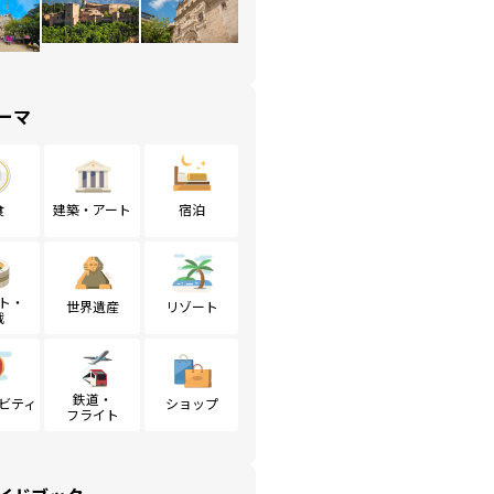
ーマ
食
建築・アート
宿泊
ト・
世界遺産
リゾート
戦
鉄道・
ビティ
ショップ
フライト