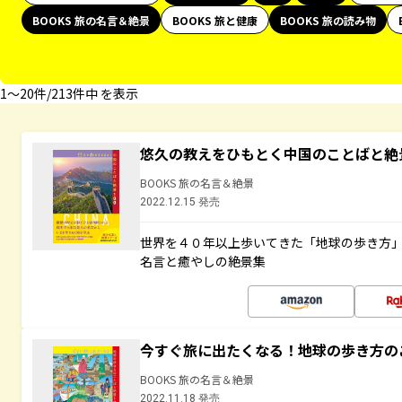
BOOKS 旅の名言＆絶景
BOOKS 旅と健康
BOOKS 旅の読み物
1〜20件/213件中 を表示
悠久の教えをひもとく中国のことばと絶
BOOKS 旅の名言＆絶景
2022.12.15 発売
世界を４０年以上歩いてきた「地球の歩き方
名言と癒やしの絶景集
今すぐ旅に出たくなる！地球の歩き方の
BOOKS 旅の名言＆絶景
2022.11.18 発売