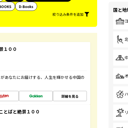
BOOKS
D-Books
国と地
絞り込み条件を追加
景１００
」があなたにお届けする、人生を輝かせる中国の
詳細を見る
ことばと絶景１００