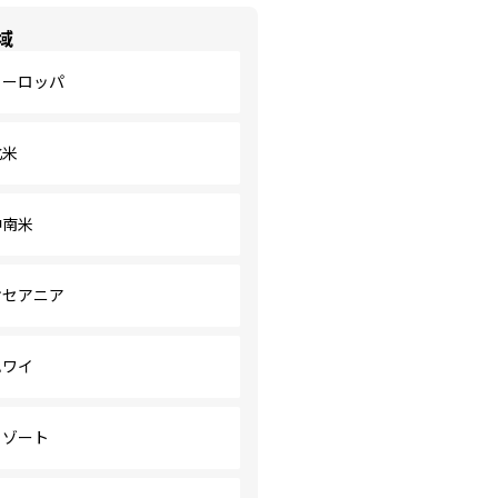
域
ヨーロッパ
北米
中南米
オセアニア
ハワイ
リゾート