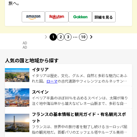
旅へ。
詳細を見る
…
1
2
3
10
AD
AD
人気の国と地域から探す
イタリア
イタリアは歴史、文化、グルメ、自然と多彩な魅力にあふ
れた国。
ローマ
の古代遺跡やフィレンツェのルネッサンス
美術、ヴェネツィアの運河など、歴史あるスポットはもち
スペイン
ろん、トスカーナの美しい田園風景やアマルフィ海岸の絶
景など、自然景観も見逃せない。観光の合間には、本場の
イベリア半島のほぼ80％を占めるスペインは、太陽が降り
ピザやパスタなど、絶品のイタリア料理を堪能することも
注ぐ地中海沿岸から雄大なピレネー山脈まで、多彩な自然
できる。朝目覚めてから夜眠るまで、すべての瞬間を楽し
と文化が詰まったヨーロッパ屈指の旅行先だ。多様な地域
フランスの基本情報と観光ガイド・有名観光スポ
ませてくれるイタリアで、忘れられない旅をしてみよう！
文化が根付くこの国では、情熱的なフラメンコ、熱気あふ
なお、新着のイタリア情報は
コンテンツ一覧
を参照してほ
れる闘牛、そして美味しいタパスが生活の一部となってい
ット
しい。
る。首都マドリードの洗練された雰囲気や、バルセロナの
フランスは、世界中の旅行者を魅了し続けるヨーロッパ屈
アートに溢れた街角から、地方では古代ローマ遺跡や中世
指の観光地だ。首都パリのエッフェル塔やルーブル美術館
の城塞都市、穏やかなビーチリゾートまで多彩な表情を見