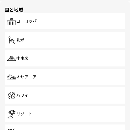
の多様性あふれるカラフルな町は、どこを歩いても新しい
国と地域
発見がある。さらに、治安のよさや充実した公共交通機関
も、旅行者にとっては魅力的なポイント。グルメも豊富
で、ホーカーズは地元の風情を楽しめる外せないスポット
ヨーロッパ
だ。訪れる人を飽きさせないシンガポールで、多様な魅力
を体感しよう。 なお、新着のシンガポール情報は
コンテン
ツ一覧
を参照してほしい。
北米
中南米
オセアニア
ハワイ
リゾート