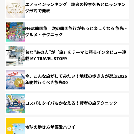
エアラインランキング 読者の投票をもとにランキン
グ形式で発表
Next韓国旅 次の韓国旅行がもっと楽しくなる 旅先・
グルメ・テクニック
旬な“あの人”が「旅」をテーマに語るインタビュー連
載 MY TRAVEL STORY
今、こんな旅がしてみたい！地球の歩き方が選ぶ2026
年絶対行くべき旅先30
コスパもタイパもかなえる！賢者の旅テクニック
地球の歩き方♥偏愛ハワイ