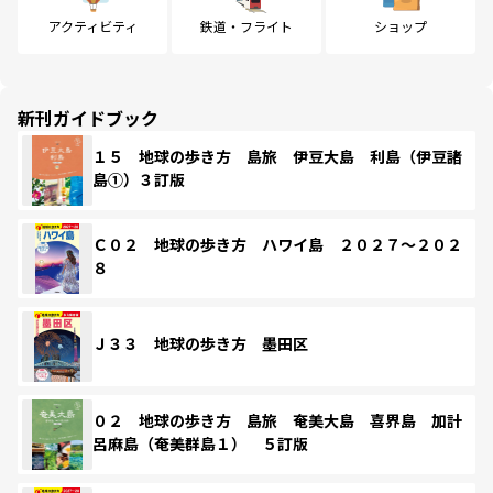
アクティビティ
鉄道・フライト
ショップ
新刊ガイドブック
１５ 地球の歩き方 島旅 伊豆大島 利島（伊豆諸
島①）３訂版
Ｃ０２ 地球の歩き方 ハワイ島 ２０２７～２０２
８
Ｊ３３ 地球の歩き方 墨田区
０２ 地球の歩き方 島旅 奄美大島 喜界島 加計
呂麻島（奄美群島１） ５訂版