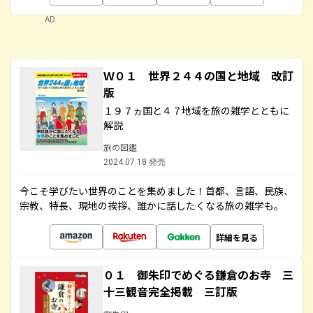
AD
Ｗ０１ 世界２４４の国と地域 改訂
版
１９７ヵ国と４７地域を旅の雑学とともに
解説
旅の図鑑
2024.07.18 発売
今こそ学びたい世界のことを集めました！首都、言語、民族、
宗教、特長、現地の挨拶、誰かに話したくなる旅の雑学も。
詳細を見る
０１ 御朱印でめぐる鎌倉のお寺 三
十三観音完全掲載 三訂版