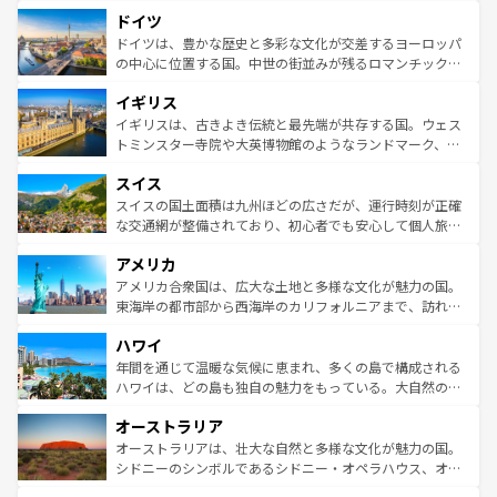
といった象徴的なスポットから、田舎町の古風な美しさま
せる。地方によって風土や気候が異なるスペインはその個
ドイツ
で、幅広い魅力が詰まっている。華麗な宮殿、歴史的な大
性で訪れる人を魅了する。 なお、新着のスペイン情報は
コ
聖堂、美しいビーチ、そして豊かな自然が、訪れる者を心
ドイツは、豊かな歴史と多彩な文化が交差するヨーロッパ
ンテンツ一覧
を参照してほしい。
から魅了する。また、フランスは美食の国としても知ら
の中心に位置する国。中世の街並みが残るロマンチック街
れ、フランス料理はユネスコ無形文化遺産にも登録されて
道から、未来を先取りするようなモダンな都市まで多様な
イギリス
いる。シャンパンの発祥地であるランス、プロヴァンスの
顔を持つこの国は、どこを歩いても飽きることがない。ベ
香り高いラベンダー畑など、多彩な楽しみ方が可能だ。さ
ルリンの文化的活気、バイエルン州のアルプスの絶景、そ
イギリスは、古きよき伝統と最先端が共存する国。ウェス
らに、パリ以外の地域にも魅力が溢れており、どの街角に
してライン川沿いのワイン畑といった風景は必見。ビール
トミンスター寺院や大英博物館のようなランドマーク、歴
も豊かな歴史と文化が息づいている。パリ以外の個性あふ
とソーセージを味わいながら地元の人と過ごす楽しい時間
史ある大学都市、美しい丘陵地帯や牧歌的な風景など、エ
れる地方に足を運ぶとそれぞれで全く異なる文化を体験で
スイス
は、お酒好きな人にはぜひ体験してほしい。 なお、新着の
リアごとに異なる魅力がある。また、優雅なアフタヌーン
きるだろう。 なお、新着のフランス情報は
コンテンツ一覧
ドイツ情報は
コンテンツ一覧
を参照してほしい。
ティー、ビール好きにはたまらない英国パブ、サッカー観
スイスの国土面積は九州ほどの広さだが、運行時刻が正確
を参照してほしい。
戦など、本場だからこそできる体験も豊富。イギリスを旅
な交通網が整備されており、初心者でも安心して個人旅行
して楽しみつくそう。 なお、新着のイギリス情報は
コンテ
を楽しめる。日本同様に時刻表どおりの旅が可能だ。中世
アメリカ
ンツ一覧
を参照してほしい。
の建物がそのまま残る町や、スイスならではのユニークな
博物館もあり、アルプス観光だけでなく町歩きも満喫する
アメリカ合衆国は、広大な土地と多様な文化が魅力の国。
ことができる。国民の所得が高いため物価も高いが、旅行
東海岸の都市部から西海岸のカリフォルニアまで、訪れる
者向けの交通パス提供のサービスもあり、うまく活用すれ
場所ごとに異なる風景と体験が待っている。ニューヨーク
ハワイ
ば市内交通費無料で観光を楽しむこともできる。 なお、新
のような巨大都市は、観光、ショッピング、エンターテイ
着のスイス情報は
コンテンツ一覧
を参照してほしい。
ンメントが詰まった刺激的なスポットだ。一方、アメリカ
年間を通じて温暖な気候に恵まれ、多くの島で構成される
西部には大自然が広がり、グランドキャニオンやイエロー
ハワイは、どの島も独自の魅力をもっている。大自然の神
ストーン国立公園といった絶景が堪能できる。さらに、南
秘を感じたいなら、火山が生み出した壮大な景観を誇るハ
オーストラリア
部のニューオーリンズでは、音楽と美食が融合した独特の
ワイ島は見逃せない。また、定番の観光地といえばオアフ
文化が魅力。旅行者はアメリカの各地域で異なる魅力を楽
島だが、静かな自然を求めるならマウイ島やカウアイ島が
オーストラリアは、壮大な自然と多様な文化が魅力の国。
しみながら、その多様性と豊かな歴史を感じることができ
おすすめ。エメラルドグリーンに輝く海をはじめ、豊かな
シドニーのシンボルであるシドニー・オペラハウス、オー
るだろう。車でのロードトリップや列車の旅も、アメリカ
文化や歴史が息づいている。「アロハスピリット」と呼ば
ストラリア東海岸北部に広がる大サンゴ礁地帯グレートバ