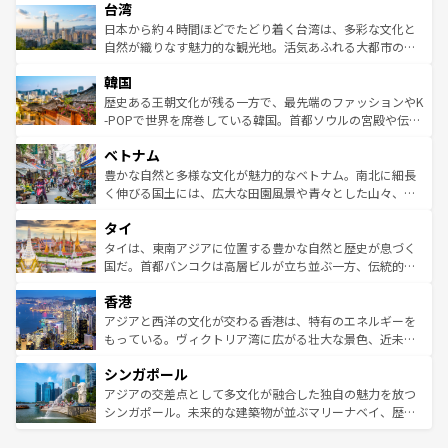
ならではの贅沢な旅のスタイルだ。 なお、新着のアメリカ
台湾
れるおもてなしの心で訪れる人々を迎えてくれるハワイの
リアリーフや大陸中央部にそびえるウルル（エアーズロッ
情報は
コンテンツ一覧
を参照してほしい。
人々、おいしいローカルフードやハワイアンミュージッ
ク）、タスマニアの美しい原生林やケアンズの熱帯雨林な
日本から約４時間ほどでたどり着く台湾は、多彩な文化と
ク、伝統的なフラダンスなど、すべてがハワイの魅力を彩
ど、見どころがたくさん。また、カフェやワイン、オージ
自然が織りなす魅力的な観光地。活気あふれる大都市の台
っている。訪れるたびに新しい発見と感動が待っているハ
ービーフなどの食文化も豊かで、美味しいものであふれて
北やノスタルジックな町並みが人気な九份（ジォウフェ
ワイを、存分に味わってほしい。 なお、新着のハワイ情報
韓国
いる。アクティビティも充実しており、サーフィンやダイ
ン）、静ひつな山岳地帯である台湾東部など、都市の喧騒
は
コンテンツ一覧
を参照してほしい。
ビング、ハイキングなど、アウトドア好きにはたまらな
と山間の静けさが共存しており、訪れる人に新しい発見と
歴史ある王朝文化が残る一方で、最先端のファッションやK
い。オーストラリアの多彩な魅力を存分に味わいつくそ
驚きをもたらしてくれる。また、奥深い台湾の食文化も魅
-POPで世界を席巻している韓国。首都ソウルの宮殿や伝統
う。 なお、新着のオーストラリア情報は
コンテンツ一覧
を
力で、夜市などの屋台グルメから高級料理、ヘルシーで美
家屋が並ぶエリアでは韓国の歴史と文化に浸ることがで
参照してほしい。
ベトナム
容にもいいと評判のスイーツなど、バラエティ豊かな料理
き、地方に足を延ばせば四季折々の自然美を楽しむことが
が味わえる。 なお、新着の台湾情報は
コンテンツ一覧
を参
できる。そして、キムチや焼肉、絶品のストリートフード
豊かな自然と多様な文化が魅力的なベトナム。南北に細長
照してほしい。
まで、さまざまな韓国料理が待っている。夜には、韓国な
く伸びる国土には、広大な田園風景や青々とした山々、世
らではのナイトライフも堪能できる。あたたかいホスピタ
界遺産に登録された壮大な自然景観が点在し、都市部では
タイ
リティに包まれながら、韓国の多彩な魅力を心ゆくまで味
急速な発展と共に伝統が息づく。ハノイの古い町並みやホ
わってみてほしい。 なお、新着の韓国情報は
コンテンツ一
ーチミン市のフランス統治時代の建物も、独特の雰囲気を
タイは、東南アジアに位置する豊かな自然と歴史が息づく
覧
を参照してほしい。
醸し出している。また、バラエティの豊かさとおいしさで
国だ。首都バンコクは高層ビルが立ち並ぶ一方、伝統的な
世界中の食通を魅了してやまないベトナム料理も魅力のひ
寺院や市場がいたるところに点在し、古きよき文化と現代
香港
とつ。フォーやバインミー、ベトナムコーヒーなどは、ぜ
の活気が交差している。北部ではチェンマイなどの山岳地
ひ現地で味わいたい。どの地域を訪れてもあたたかい人々
帯で自然と触れ合い、南部ではプーケットやクラビの美し
アジアと西洋の文化が交わる香港は、特有のエネルギーを
が旅行者を迎えてくれるので、きっと忘れられない旅にな
いビーチでリゾート気分を楽しむことができる。タイ料理
もっている。ヴィクトリア湾に広がる壮大な景色、近未来
るはずだ。 なお、新着のベトナム情報は
コンテンツ一覧
を
は世界的に有名で、屋台から高級レストランまで味覚を刺
的なアートスポット、そして歴史と現代が融合した町並
参照してほしい。
シンガポール
激する。気候は一年中温暖で、どの季節にも異なる楽しみ
み、どこを訪れても感動するはず。観光スポットが密集し
が待っている。親しみやすいタイの人々、仏教を中心とし
ており、効率よく見どころを回れるのも魅力。息をのむよ
アジアの交差点として多文化が融合した独自の魅力を放つ
た文化、そして多様な観光資源が、訪れる旅人を魅了し続
うな絶景から文化的な体験まで、香港を存分に楽しみ尽く
シンガポール。未来的な建築物が並ぶマリーナベイ、歴史
ける。 なお、新着のタイ情報は
コンテンツ一覧
を参照して
そう。 なお、新着の香港情報は
コンテンツ一覧
を参照して
と伝統を感じられるエスニックタウン、多数の緑豊かな公
ほしい。
ほしい。
園や自然保護区など、自然が調和した近代的な景観と文化