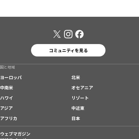
コミュニティを見る
国と地域
ヨーロッパ
北米
中南米
オセアニア
ハワイ
リゾート
アジア
中近東
アフリカ
日本
ウェブマガジン