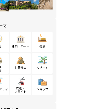
ーマ
食
建築・アート
宿泊
ト・
世界遺産
リゾート
戦
鉄道・
ビティ
ショップ
フライト