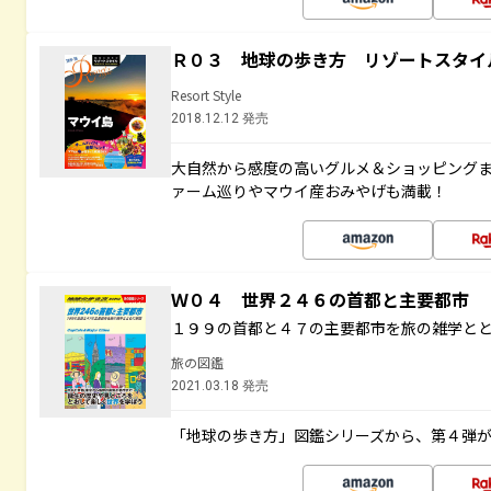
Ｒ０３ 地球の歩き方 リゾートスタイ
Resort Style
2018.12.12 発売
大自然から感度の高いグルメ＆ショッピング
ァーム巡りやマウイ産おみやげも満載！
Ｗ０４ 世界２４６の首都と主要都市
１９９の首都と４７の主要都市を旅の雑学と
旅の図鑑
2021.03.18 発売
「地球の歩き方」図鑑シリーズから、第４弾