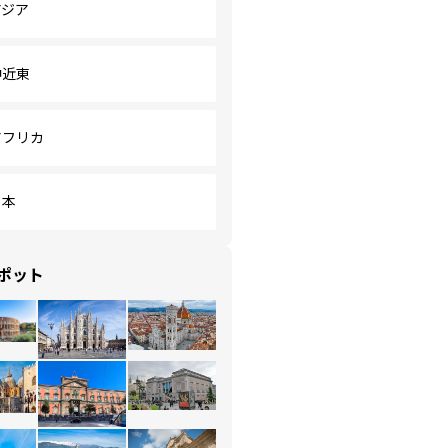
アジア
中近東
アフリカ
日本
ポット