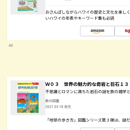
おさんぽしながらハワイの歴史と文化を楽し
いハワイの年表やキーワード集も必読
AD
Ｗ０３ 世界の魅力的な奇岩と巨石１
不思議とロマンに満ちた岩石の謎を旅の雑学
旅の図鑑
2021.03.18 発売
「地球の歩き方」図鑑シリーズ第３弾は、謎