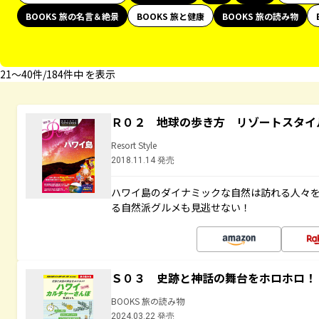
BOOKS 旅の名言＆絶景
BOOKS 旅と健康
BOOKS 旅の読み物
21〜40件/184件中 を表示
Ｒ０２ 地球の歩き方 リゾートスタイ
Resort Style
2018.11.14 発売
ハワイ島のダイナミックな自然は訪れる人々
る自然派グルメも見逃せない！
Ｓ０３ 史跡と神話の舞台をホロホロ！
BOOKS 旅の読み物
2024.03.22 発売