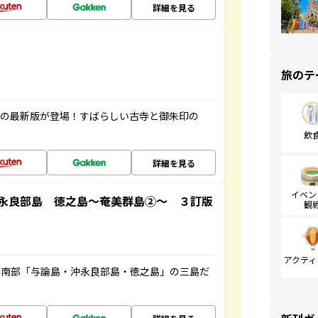
詳細を見る
旅のテ
寺の最新版が登場！すばらしい古寺と御朱印の
飲
詳細を見る
イベン
永良部島 徳之島～奄美群島②～ ３訂版
観
アクティ
島南部「与論島・沖永良部島・徳之島」の三島だ