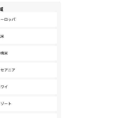
域
ヨーロッパ
北米
中南米
オセアニア
ハワイ
リゾート