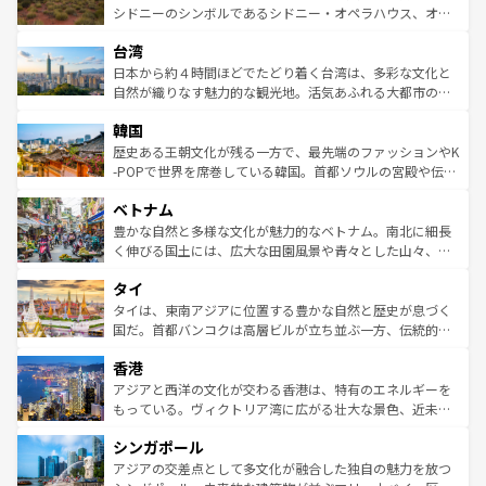
しみながら、その多様性と豊かな歴史を感じることができ
おすすめ。エメラルドグリーンに輝く海をはじめ、豊かな
シドニーのシンボルであるシドニー・オペラハウス、オー
るだろう。車でのロードトリップや列車の旅も、アメリカ
文化や歴史が息づいている。「アロハスピリット」と呼ば
ストラリア東海岸北部に広がる大サンゴ礁地帯グレートバ
ならではの贅沢な旅のスタイルだ。 なお、新着のアメリカ
台湾
れるおもてなしの心で訪れる人々を迎えてくれるハワイの
リアリーフや大陸中央部にそびえるウルル（エアーズロッ
情報は
コンテンツ一覧
を参照してほしい。
人々、おいしいローカルフードやハワイアンミュージッ
ク）、タスマニアの美しい原生林やケアンズの熱帯雨林な
日本から約４時間ほどでたどり着く台湾は、多彩な文化と
ク、伝統的なフラダンスなど、すべてがハワイの魅力を彩
ど、見どころがたくさん。また、カフェやワイン、オージ
自然が織りなす魅力的な観光地。活気あふれる大都市の台
っている。訪れるたびに新しい発見と感動が待っているハ
ービーフなどの食文化も豊かで、美味しいものであふれて
北やノスタルジックな町並みが人気な九份（ジォウフェ
ワイを、存分に味わってほしい。 なお、新着のハワイ情報
韓国
いる。アクティビティも充実しており、サーフィンやダイ
ン）、静ひつな山岳地帯である台湾東部など、都市の喧騒
は
コンテンツ一覧
を参照してほしい。
ビング、ハイキングなど、アウトドア好きにはたまらな
と山間の静けさが共存しており、訪れる人に新しい発見と
歴史ある王朝文化が残る一方で、最先端のファッションやK
い。オーストラリアの多彩な魅力を存分に味わいつくそ
驚きをもたらしてくれる。また、奥深い台湾の食文化も魅
-POPで世界を席巻している韓国。首都ソウルの宮殿や伝統
う。 なお、新着のオーストラリア情報は
コンテンツ一覧
を
力で、夜市などの屋台グルメから高級料理、ヘルシーで美
家屋が並ぶエリアでは韓国の歴史と文化に浸ることがで
参照してほしい。
ベトナム
容にもいいと評判のスイーツなど、バラエティ豊かな料理
き、地方に足を延ばせば四季折々の自然美を楽しむことが
が味わえる。 なお、新着の台湾情報は
コンテンツ一覧
を参
できる。そして、キムチや焼肉、絶品のストリートフード
豊かな自然と多様な文化が魅力的なベトナム。南北に細長
照してほしい。
まで、さまざまな韓国料理が待っている。夜には、韓国な
く伸びる国土には、広大な田園風景や青々とした山々、世
らではのナイトライフも堪能できる。あたたかいホスピタ
界遺産に登録された壮大な自然景観が点在し、都市部では
タイ
リティに包まれながら、韓国の多彩な魅力を心ゆくまで味
急速な発展と共に伝統が息づく。ハノイの古い町並みやホ
わってみてほしい。 なお、新着の韓国情報は
コンテンツ一
ーチミン市のフランス統治時代の建物も、独特の雰囲気を
タイは、東南アジアに位置する豊かな自然と歴史が息づく
覧
を参照してほしい。
醸し出している。また、バラエティの豊かさとおいしさで
国だ。首都バンコクは高層ビルが立ち並ぶ一方、伝統的な
世界中の食通を魅了してやまないベトナム料理も魅力のひ
寺院や市場がいたるところに点在し、古きよき文化と現代
香港
とつ。フォーやバインミー、ベトナムコーヒーなどは、ぜ
の活気が交差している。北部ではチェンマイなどの山岳地
ひ現地で味わいたい。どの地域を訪れてもあたたかい人々
帯で自然と触れ合い、南部ではプーケットやクラビの美し
アジアと西洋の文化が交わる香港は、特有のエネルギーを
が旅行者を迎えてくれるので、きっと忘れられない旅にな
いビーチでリゾート気分を楽しむことができる。タイ料理
もっている。ヴィクトリア湾に広がる壮大な景色、近未来
るはずだ。 なお、新着のベトナム情報は
コンテンツ一覧
を
は世界的に有名で、屋台から高級レストランまで味覚を刺
的なアートスポット、そして歴史と現代が融合した町並
参照してほしい。
シンガポール
激する。気候は一年中温暖で、どの季節にも異なる楽しみ
み、どこを訪れても感動するはず。観光スポットが密集し
が待っている。親しみやすいタイの人々、仏教を中心とし
ており、効率よく見どころを回れるのも魅力。息をのむよ
アジアの交差点として多文化が融合した独自の魅力を放つ
た文化、そして多様な観光資源が、訪れる旅人を魅了し続