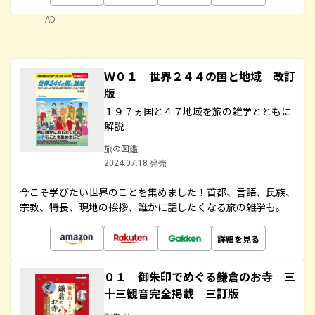
AD
Ｗ０１ 世界２４４の国と地域 改訂
版
１９７ヵ国と４７地域を旅の雑学とともに
解説
旅の図鑑
2024.07.18 発売
今こそ学びたい世界のことを集めました！首都、言語、民族、
宗教、特長、現地の挨拶、誰かに話したくなる旅の雑学も。
詳細を見る
０１ 御朱印でめぐる鎌倉のお寺 三
十三観音完全掲載 三訂版