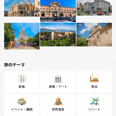
旅のテーマ
飲食
建築・アート
宿泊
イベント・観戦
世界遺産
リゾート