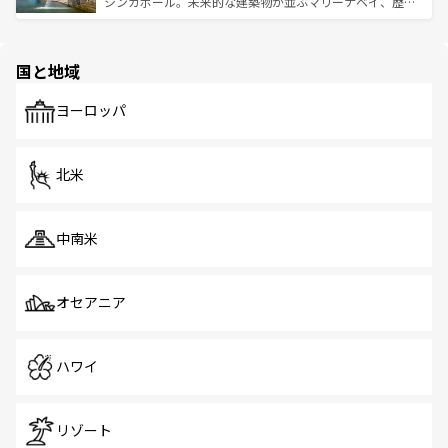
うな絶景から文化的な体験まで、香港を存分に楽しみ尽く
シンガポール。未来的な建築物が並ぶマリーナベイ、歴史
ける。 なお、新着のタイ情報は
コンテンツ一覧
を参照して
そう。 なお、新着の香港情報は
コンテンツ一覧
を参照して
と伝統を感じられるエスニックタウン、多数の緑豊かな公
ほしい。
ほしい。
園や自然保護区など、自然が調和した近代的な景観と文化
の多様性あふれるカラフルな町は、どこを歩いても新しい
国と地域
発見がある。さらに、治安のよさや充実した公共交通機関
も、旅行者にとっては魅力的なポイント。グルメも豊富
で、ホーカーズは地元の風情を楽しめる外せないスポット
ヨーロッパ
だ。訪れる人を飽きさせないシンガポールで、多様な魅力
を体感しよう。 なお、新着のシンガポール情報は
コンテン
ツ一覧
を参照してほしい。
北米
中南米
オセアニア
ハワイ
リゾート