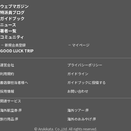
ウェブマガジン
特派員ブログ
ガイドブック
ニュース
著者一覧
コミュニティ
新規会員登録
マイページ
GOOD LUCK TRIP
運営会社
プライバシーポリシー
利用規約
ガイドライン
書店御担当者様へ
ガイドブックに投稿する
採用情報
お問い合わせ
関連サービス
海外航空券
海外ツアー
旅行用品
海外のおみやげ
© Arukikata. Co.,Ltd. All rights reserved.