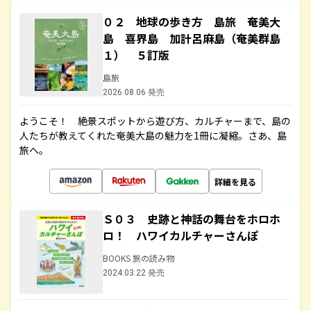
０２ 地球の歩き方 島旅 奄美大
島 喜界島 加計呂麻島（奄美群島
１） ５訂版
島旅
2026.08.06 発売
ようこそ！ 絶景スポットから遊び方、カルチャーまで、島の
人たちが教えてくれた奄美大島の魅力を1冊に凝縮。さあ、島
旅へ。
詳細を見る
Ｓ０３ 史跡と神話の舞台をホロホ
ロ！ ハワイカルチャーさんぽ
BOOKS 旅の読み物
2024.03.22 発売