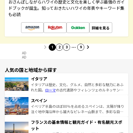
おさんぽしながらハワイの歴史と文化を楽しく学ぶ最強のガイ
ドブックが誕生。知っておきたいハワイの年表やキーワード集
も必読
詳細を見る
…
1
2
3
9
AD
AD
人気の国と地域から探す
イタリア
イタリアは歴史、文化、グルメ、自然と多彩な魅力にあふ
れた国。
ローマ
の古代遺跡やフィレンツェのルネッサンス
美術、ヴェネツィアの運河など、歴史あるスポットはもち
スペイン
ろん、トスカーナの美しい田園風景やアマルフィ海岸の絶
景など、自然景観も見逃せない。観光の合間には、本場の
イベリア半島のほぼ80％を占めるスペインは、太陽が降り
ピザやパスタなど、絶品のイタリア料理を堪能することも
注ぐ地中海沿岸から雄大なピレネー山脈まで、多彩な自然
できる。朝目覚めてから夜眠るまで、すべての瞬間を楽し
と文化が詰まったヨーロッパ屈指の旅行先だ。多様な地域
フランスの基本情報と観光ガイド・有名観光スポ
ませてくれるイタリアで、忘れられない旅をしてみよう！
文化が根付くこの国では、情熱的なフラメンコ、熱気あふ
なお、新着のイタリア情報は
コンテンツ一覧
を参照してほ
れる闘牛、そして美味しいタパスが生活の一部となってい
ット
しい。
る。首都マドリードの洗練された雰囲気や、バルセロナの