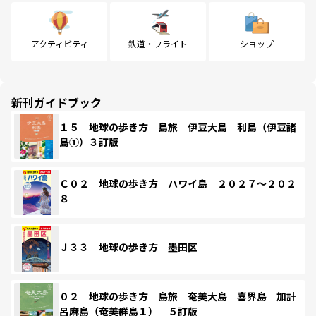
アクティビティ
鉄道・フライト
ショップ
新刊ガイドブック
１５ 地球の歩き方 島旅 伊豆大島 利島（伊豆諸
島①）３訂版
Ｃ０２ 地球の歩き方 ハワイ島 ２０２７～２０２
８
Ｊ３３ 地球の歩き方 墨田区
０２ 地球の歩き方 島旅 奄美大島 喜界島 加計
呂麻島（奄美群島１） ５訂版