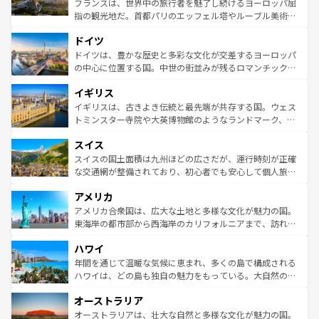
フランスは、世界中の旅行者を魅了し続けるヨーロッパ屈
アートに溢れた街角から、地方では古代ローマ遺跡や中世
指の観光地だ。首都パリのエッフェル塔やルーブル美術館
の城塞都市、穏やかなビーチリゾートまで多彩な表情を見
といった象徴的なスポットから、田舎町の古風な美しさま
せる。地方によって風土や気候が異なるスペインはその個
ドイツ
で、幅広い魅力が詰まっている。華麗な宮殿、歴史的な大
性で訪れる人を魅了する。 なお、新着のスペイン情報は
コ
聖堂、美しいビーチ、そして豊かな自然が、訪れる者を心
ドイツは、豊かな歴史と多彩な文化が交差するヨーロッパ
ンテンツ一覧
を参照してほしい。
から魅了する。また、フランスは美食の国としても知ら
の中心に位置する国。中世の街並みが残るロマンチック街
れ、フランス料理はユネスコ無形文化遺産にも登録されて
道から、未来を先取りするようなモダンな都市まで多様な
イギリス
いる。シャンパンの発祥地であるランス、プロヴァンスの
顔を持つこの国は、どこを歩いても飽きることがない。ベ
香り高いラベンダー畑など、多彩な楽しみ方が可能だ。さ
ルリンの文化的活気、バイエルン州のアルプスの絶景、そ
イギリスは、古きよき伝統と最先端が共存する国。ウェス
らに、パリ以外の地域にも魅力が溢れており、どの街角に
してライン川沿いのワイン畑といった風景は必見。ビール
トミンスター寺院や大英博物館のようなランドマーク、歴
も豊かな歴史と文化が息づいている。パリ以外の個性あふ
とソーセージを味わいながら地元の人と過ごす楽しい時間
史ある大学都市、美しい丘陵地帯や牧歌的な風景など、エ
れる地方に足を運ぶとそれぞれで全く異なる文化を体験で
スイス
は、お酒好きな人にはぜひ体験してほしい。 なお、新着の
リアごとに異なる魅力がある。また、優雅なアフタヌーン
きるだろう。 なお、新着のフランス情報は
コンテンツ一覧
ドイツ情報は
コンテンツ一覧
を参照してほしい。
ティー、ビール好きにはたまらない英国パブ、サッカー観
スイスの国土面積は九州ほどの広さだが、運行時刻が正確
を参照してほしい。
戦など、本場だからこそできる体験も豊富。イギリスを旅
な交通網が整備されており、初心者でも安心して個人旅行
して楽しみつくそう。 なお、新着のイギリス情報は
コンテ
を楽しめる。日本同様に時刻表どおりの旅が可能だ。中世
アメリカ
ンツ一覧
を参照してほしい。
の建物がそのまま残る町や、スイスならではのユニークな
博物館もあり、アルプス観光だけでなく町歩きも満喫する
アメリカ合衆国は、広大な土地と多様な文化が魅力の国。
ことができる。国民の所得が高いため物価も高いが、旅行
東海岸の都市部から西海岸のカリフォルニアまで、訪れる
者向けの交通パス提供のサービスもあり、うまく活用すれ
場所ごとに異なる風景と体験が待っている。ニューヨーク
ハワイ
ば市内交通費無料で観光を楽しむこともできる。 なお、新
のような巨大都市は、観光、ショッピング、エンターテイ
着のスイス情報は
コンテンツ一覧
を参照してほしい。
ンメントが詰まった刺激的なスポットだ。一方、アメリカ
年間を通じて温暖な気候に恵まれ、多くの島で構成される
西部には大自然が広がり、グランドキャニオンやイエロー
ハワイは、どの島も独自の魅力をもっている。大自然の神
ストーン国立公園といった絶景が堪能できる。さらに、南
秘を感じたいなら、火山が生み出した壮大な景観を誇るハ
オーストラリア
部のニューオーリンズでは、音楽と美食が融合した独特の
ワイ島は見逃せない。また、定番の観光地といえばオアフ
文化が魅力。旅行者はアメリカの各地域で異なる魅力を楽
島だが、静かな自然を求めるならマウイ島やカウアイ島が
オーストラリアは、壮大な自然と多様な文化が魅力の国。