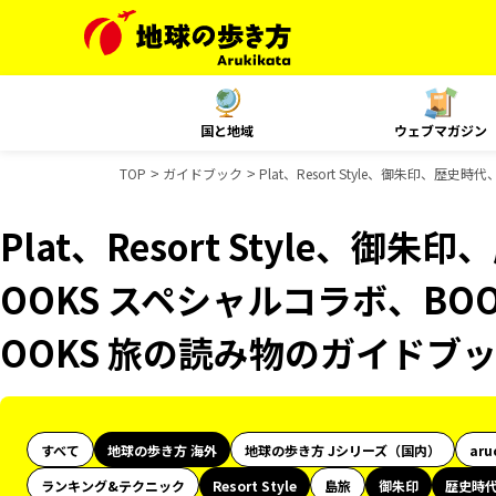
国と地域
ウェブマガジン
TOP
ガイドブック
Plat、Resort Style、御朱印、
Plat、Resort Style、
OOKS スペシャルコラボ、BO
OOKS 旅の読み物のガイドブ
すべて
地球の歩き方 海外
地球の歩き方 Jシリーズ（国内）
aru
ランキング&テクニック
Resort Style
島旅
御朱印
歴史時