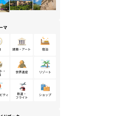
ーマ
食
建築・アート
宿泊
ト・
世界遺産
リゾート
戦
鉄道・
ビティ
ショップ
フライト