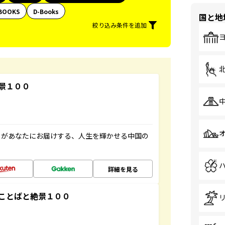
BOOKS
D-Books
国と地
絞り込み条件を追加
景１００
」があなたにお届けする、人生を輝かせる中国の
詳細を見る
ことばと絶景１００