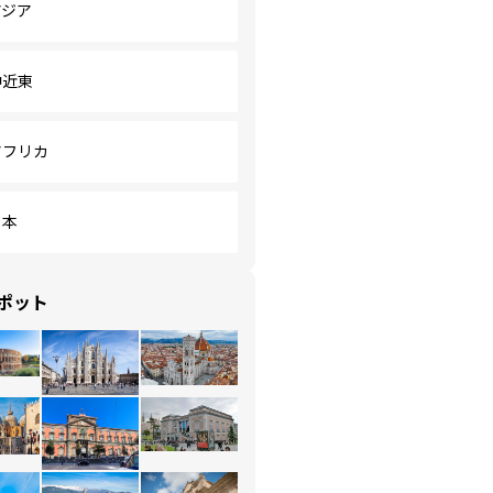
アジア
中近東
アフリカ
日本
ポット