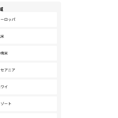
域
ヨーロッパ
北米
中南米
オセアニア
ハワイ
リゾート