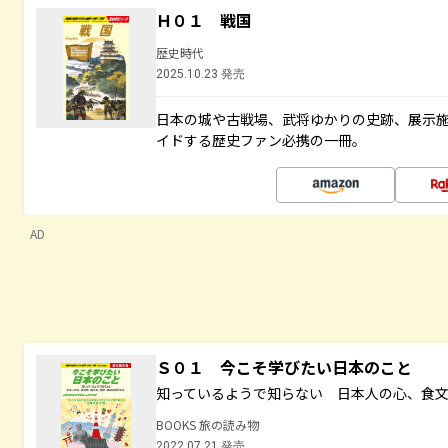
Ｈ０１ 戦国
歴史時代
2025.10.23 発売
日本の城や古戦場、武将ゆかりの史跡、展示
イドする歴史ファン必携の一冊。
AD
Ｓ０１ 今こそ学びたい日本のこと
知っているようで知らない 日本人の心、食
BOOKS 旅の読み物
2022.07.21 発売