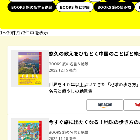
BOOKS 旅の名言＆絶景
BOOKS 旅と健康
BOOKS 旅の読み物
1〜20件/172件中 を表示
悠久の教えをひもとく中国のことばと絶
BOOKS 旅の名言＆絶景
2022.12.15 発売
世界を４０年以上歩いてきた「地球の歩き方
名言と癒やしの絶景集
今すぐ旅に出たくなる！地球の歩き方の
BOOKS 旅の名言＆絶景
2022.11.18 発売