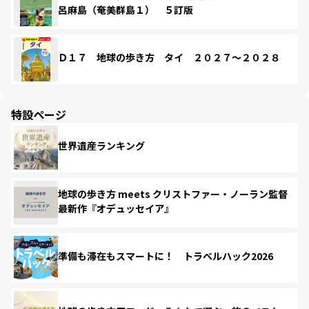
呂麻島（奄美群島１） ５訂版
Ｄ１７ 地球の歩き方 タイ ２０２７～２０２８
特設ページ
世界遺産ランキング
地球の歩き方 meets クリストファー・ノーラン監督
最新作『オデュッセイア』
準備も滞在もスマートに！ トラベルハック2026