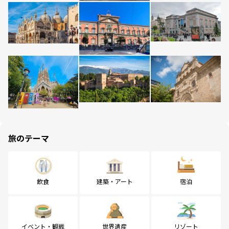
旅のテーマ
飲食
建築・アート
宿泊
イベント・観戦
世界遺産
リゾート