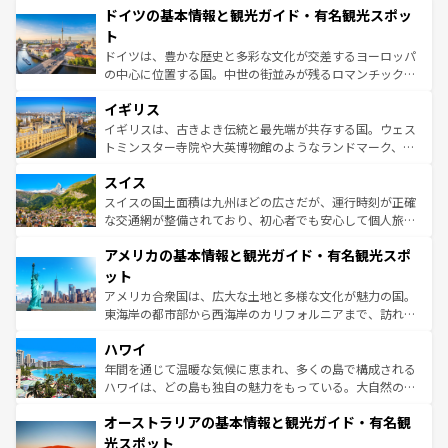
せる。地方によって風土や気候が異なるスペインはその個
ドイツの基本情報と観光ガイド・有名観光スポッ
で、幅広い魅力が詰まっている。華麗な宮殿、歴史的な大
性で訪れる人を魅了する。 なお、新着のスペイン情報は
コ
聖堂、美しいビーチ、そして豊かな自然が、訪れる者を心
ト
ンテンツ一覧
を参照してほしい。
から魅了する。また、フランスは美食の国としても知ら
ドイツは、豊かな歴史と多彩な文化が交差するヨーロッパ
れ、フランス料理はユネスコ無形文化遺産にも登録されて
の中心に位置する国。中世の街並みが残るロマンチック街
いる。シャンパンの発祥地であるランス、プロヴァンスの
道から、未来を先取りするようなモダンな都市まで多様な
香り高いラベンダー畑など、多彩な楽しみ方が可能だ。さ
イギリス
顔を持つこの国は、どこを歩いても飽きることがない。ベ
らに、パリ以外の地域にも魅力が溢れており、どの街角に
ルリンの文化的活気、バイエルン州のアルプスの絶景、そ
イギリスは、古きよき伝統と最先端が共存する国。ウェス
も豊かな歴史と文化が息づいている。パリ以外の個性あふ
してライン川沿いのワイン畑といった風景は必見。ビール
トミンスター寺院や大英博物館のようなランドマーク、歴
れる地方に足を運ぶとそれぞれで全く異なる文化を体験で
とソーセージを味わいながら地元の人と過ごす楽しい時間
史ある大学都市、美しい丘陵地帯や牧歌的な風景など、エ
きるだろう。 なお、新着のフランス情報は
コンテンツ一覧
スイス
は、お酒好きな人にはぜひ体験してほしい。 なお、新着の
リアごとに異なる魅力がある。また、優雅なアフタヌーン
を参照してほしい。
ドイツ情報は
コンテンツ一覧
を参照してほしい。
ティー、ビール好きにはたまらない英国パブ、サッカー観
スイスの国土面積は九州ほどの広さだが、運行時刻が正確
戦など、本場だからこそできる体験も豊富。イギリスを旅
な交通網が整備されており、初心者でも安心して個人旅行
して楽しみつくそう。 なお、新着のイギリス情報は
コンテ
を楽しめる。日本同様に時刻表どおりの旅が可能だ。中世
アメリカの基本情報と観光ガイド・有名観光スポ
ンツ一覧
を参照してほしい。
の建物がそのまま残る町や、スイスならではのユニークな
博物館もあり、アルプス観光だけでなく町歩きも満喫する
ット
ことができる。国民の所得が高いため物価も高いが、旅行
アメリカ合衆国は、広大な土地と多様な文化が魅力の国。
者向けの交通パス提供のサービスもあり、うまく活用すれ
東海岸の都市部から西海岸のカリフォルニアまで、訪れる
ば市内交通費無料で観光を楽しむこともできる。 なお、新
場所ごとに異なる風景と体験が待っている。ニューヨーク
着のスイス情報は
コンテンツ一覧
を参照してほしい。
ハワイ
のような巨大都市は、観光、ショッピング、エンターテイ
ンメントが詰まった刺激的なスポットだ。一方、アメリカ
年間を通じて温暖な気候に恵まれ、多くの島で構成される
西部には大自然が広がり、グランドキャニオンやイエロー
ハワイは、どの島も独自の魅力をもっている。大自然の神
ストーン国立公園といった絶景が堪能できる。さらに、南
秘を感じたいなら、火山が生み出した壮大な景観を誇るハ
オーストラリアの基本情報と観光ガイド・有名観
部のニューオーリンズでは、音楽と美食が融合した独特の
ワイ島は見逃せない。また、定番の観光地といえばオアフ
文化が魅力。旅行者はアメリカの各地域で異なる魅力を楽
島だが、静かな自然を求めるならマウイ島やカウアイ島が
光スポット