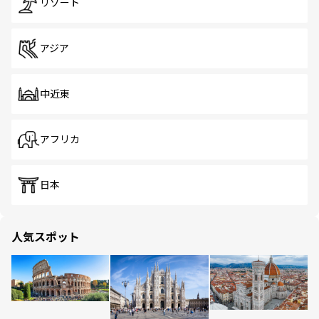
リゾート
アジア
中近東
アフリカ
日本
人気スポット