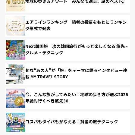
地球の歩き方アワード みんなで選ぶ、旅のベスト。
エアラインランキング 読者の投票をもとにランキン
グ形式で発表
Next韓国旅 次の韓国旅行がもっと楽しくなる 旅先・
グルメ・テクニック
旬な“あの人”が「旅」をテーマに語るインタビュー連
載 MY TRAVEL STORY
今、こんな旅がしてみたい！地球の歩き方が選ぶ2026
年絶対行くべき旅先30
コスパもタイパもかなえる！賢者の旅テクニック