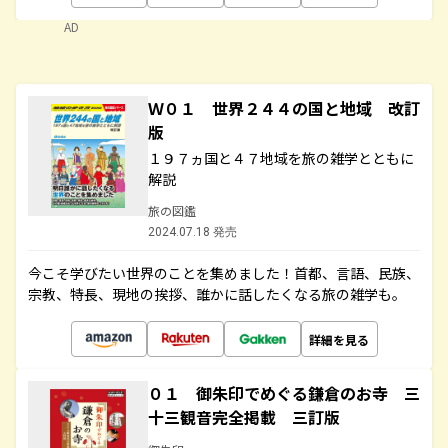
AD
Ｗ０１ 世界２４４の国と地域 改訂
版
１９７ヵ国と４７地域を旅の雑学とともに
解説
旅の図鑑
2024.07.18 発売
今こそ学びたい世界のことを集めました！首都、言語、民族、
宗教、特長、現地の挨拶、誰かに話したくなる旅の雑学も。
詳細を見る
０１ 御朱印でめぐる鎌倉のお寺 三
十三観音完全掲載 三訂版