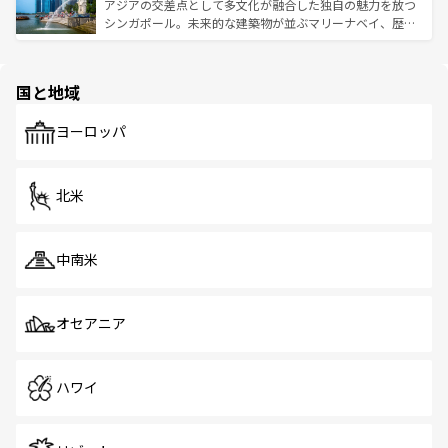
が待っている。親しみやすいタイの人々、仏教を中心とし
ており、効率よく見どころを回れるのも魅力。息をのむよ
アジアの交差点として多文化が融合した独自の魅力を放つ
た文化、そして多様な観光資源が、訪れる旅人を魅了し続
うな絶景から文化的な体験まで、香港を存分に楽しみ尽く
シンガポール。未来的な建築物が並ぶマリーナベイ、歴史
ける。 なお、新着のタイ情報は
コンテンツ一覧
を参照して
そう。 なお、新着の香港情報は
コンテンツ一覧
を参照して
と伝統を感じられるエスニックタウン、多数の緑豊かな公
ほしい。
ほしい。
園や自然保護区など、自然が調和した近代的な景観と文化
の多様性あふれるカラフルな町は、どこを歩いても新しい
国と地域
発見がある。さらに、治安のよさや充実した公共交通機関
も、旅行者にとっては魅力的なポイント。グルメも豊富
で、ホーカーズは地元の風情を楽しめる外せないスポット
ヨーロッパ
だ。訪れる人を飽きさせないシンガポールで、多様な魅力
を体感しよう。 なお、新着のシンガポール情報は
コンテン
ツ一覧
を参照してほしい。
北米
中南米
オセアニア
ハワイ