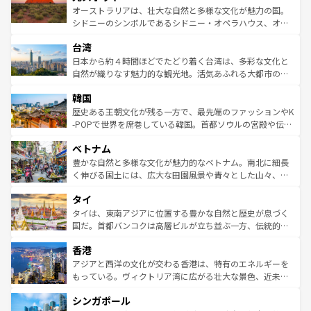
しみながら、その多様性と豊かな歴史を感じることができ
おすすめ。エメラルドグリーンに輝く海をはじめ、豊かな
オーストラリアは、壮大な自然と多様な文化が魅力の国。
るだろう。車でのロードトリップや列車の旅も、アメリカ
文化や歴史が息づいている。「アロハスピリット」と呼ば
シドニーのシンボルであるシドニー・オペラハウス、オー
ならではの贅沢な旅のスタイルだ。 なお、新着のアメリカ
れるおもてなしの心で訪れる人々を迎えてくれるハワイの
ストラリア東海岸北部に広がる大サンゴ礁地帯グレートバ
情報は
コンテンツ一覧
を参照してほしい。
人々、おいしいローカルフードやハワイアンミュージッ
台湾
リアリーフや大陸中央部にそびえるウルル（エアーズロッ
ク、伝統的なフラダンスなど、すべてがハワイの魅力を彩
ク）、タスマニアの美しい原生林やケアンズの熱帯雨林な
日本から約４時間ほどでたどり着く台湾は、多彩な文化と
っている。訪れるたびに新しい発見と感動が待っているハ
ど、見どころがたくさん。また、カフェやワイン、オージ
自然が織りなす魅力的な観光地。活気あふれる大都市の台
ワイを、存分に味わってほしい。 なお、新着のハワイ情報
ービーフなどの食文化も豊かで、美味しいものであふれて
北やノスタルジックな町並みが人気な九份（ジォウフェ
は
コンテンツ一覧
を参照してほしい。
韓国
いる。アクティビティも充実しており、サーフィンやダイ
ン）、静ひつな山岳地帯である台湾東部など、都市の喧騒
ビング、ハイキングなど、アウトドア好きにはたまらな
と山間の静けさが共存しており、訪れる人に新しい発見と
歴史ある王朝文化が残る一方で、最先端のファッションやK
い。オーストラリアの多彩な魅力を存分に味わいつくそ
驚きをもたらしてくれる。また、奥深い台湾の食文化も魅
-POPで世界を席巻している韓国。首都ソウルの宮殿や伝統
う。 なお、新着のオーストラリア情報は
コンテンツ一覧
を
力で、夜市などの屋台グルメから高級料理、ヘルシーで美
家屋が並ぶエリアでは韓国の歴史と文化に浸ることがで
参照してほしい。
ベトナム
容にもいいと評判のスイーツなど、バラエティ豊かな料理
き、地方に足を延ばせば四季折々の自然美を楽しむことが
が味わえる。 なお、新着の台湾情報は
コンテンツ一覧
を参
できる。そして、キムチや焼肉、絶品のストリートフード
豊かな自然と多様な文化が魅力的なベトナム。南北に細長
照してほしい。
まで、さまざまな韓国料理が待っている。夜には、韓国な
く伸びる国土には、広大な田園風景や青々とした山々、世
らではのナイトライフも堪能できる。あたたかいホスピタ
界遺産に登録された壮大な自然景観が点在し、都市部では
タイ
リティに包まれながら、韓国の多彩な魅力を心ゆくまで味
急速な発展と共に伝統が息づく。ハノイの古い町並みやホ
わってみてほしい。 なお、新着の韓国情報は
コンテンツ一
ーチミン市のフランス統治時代の建物も、独特の雰囲気を
タイは、東南アジアに位置する豊かな自然と歴史が息づく
覧
を参照してほしい。
醸し出している。また、バラエティの豊かさとおいしさで
国だ。首都バンコクは高層ビルが立ち並ぶ一方、伝統的な
世界中の食通を魅了してやまないベトナム料理も魅力のひ
寺院や市場がいたるところに点在し、古きよき文化と現代
香港
とつ。フォーやバインミー、ベトナムコーヒーなどは、ぜ
の活気が交差している。北部ではチェンマイなどの山岳地
ひ現地で味わいたい。どの地域を訪れてもあたたかい人々
帯で自然と触れ合い、南部ではプーケットやクラビの美し
アジアと西洋の文化が交わる香港は、特有のエネルギーを
が旅行者を迎えてくれるので、きっと忘れられない旅にな
いビーチでリゾート気分を楽しむことができる。タイ料理
もっている。ヴィクトリア湾に広がる壮大な景色、近未来
るはずだ。 なお、新着のベトナム情報は
コンテンツ一覧
を
は世界的に有名で、屋台から高級レストランまで味覚を刺
的なアートスポット、そして歴史と現代が融合した町並
参照してほしい。
シンガポール
激する。気候は一年中温暖で、どの季節にも異なる楽しみ
み、どこを訪れても感動するはず。観光スポットが密集し