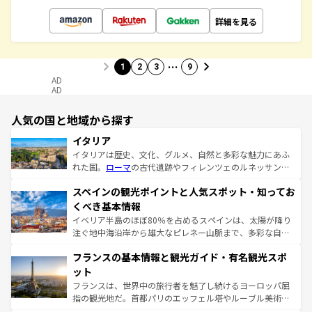
詳細を見る
…
1
2
3
9
AD
AD
人気の国と地域から探す
イタリア
イタリアは歴史、文化、グルメ、自然と多彩な魅力にあふ
れた国。
ローマ
の古代遺跡やフィレンツェのルネッサンス
美術、ヴェネツィアの運河など、歴史あるスポットはもち
スペインの観光ポイントと人気スポット・知ってお
ろん、トスカーナの美しい田園風景やアマルフィ海岸の絶
景など、自然景観も見逃せない。観光の合間には、本場の
くべき基本情報
ピザやパスタなど、絶品のイタリア料理を堪能することも
イベリア半島のほぼ80％を占めるスペインは、太陽が降り
できる。朝目覚めてから夜眠るまで、すべての瞬間を楽し
注ぐ地中海沿岸から雄大なピレネー山脈まで、多彩な自然
ませてくれるイタリアで、忘れられない旅をしてみよう！
と文化が詰まったヨーロッパ屈指の旅行先だ。多様な地域
なお、新着のイタリア情報は
コンテンツ一覧
を参照してほ
フランスの基本情報と観光ガイド・有名観光スポ
文化が根付くこの国では、情熱的なフラメンコ、熱気あふ
しい。
れる闘牛、そして美味しいタパスが生活の一部となってい
ット
る。首都マドリードの洗練された雰囲気や、バルセロナの
フランスは、世界中の旅行者を魅了し続けるヨーロッパ屈
アートに溢れた街角から、地方では古代ローマ遺跡や中世
指の観光地だ。首都パリのエッフェル塔やルーブル美術館
の城塞都市、穏やかなビーチリゾートまで多彩な表情を見
といった象徴的なスポットから、田舎町の古風な美しさま