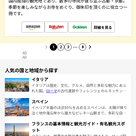
国内屈指の観光地であり、数多の寺院が建ち並ぶ古都・京都。
季節を楽しみながらお寺をめぐり、御朱印を頂くのに役立つ一
冊です。
詳細を見る
…
1
2
3
8
AD
AD
人気の国と地域から探す
イタリア
イタリアは歴史、文化、グルメ、自然と多彩な魅力にあふ
れた国。
ローマ
の古代遺跡やフィレンツェのルネッサンス
美術、ヴェネツィアの運河など、歴史あるスポットはもち
スペイン
ろん、トスカーナの美しい田園風景やアマルフィ海岸の絶
景など、自然景観も見逃せない。観光の合間には、本場の
イベリア半島のほぼ80％を占めるスペインは、太陽が降り
ピザやパスタなど、絶品のイタリア料理を堪能することも
注ぐ地中海沿岸から雄大なピレネー山脈まで、多彩な自然
できる。朝目覚めてから夜眠るまで、すべての瞬間を楽し
と文化が詰まったヨーロッパ屈指の旅行先だ。多様な地域
フランスの基本情報と観光ガイド・有名観光スポ
ませてくれるイタリアで、忘れられない旅をしてみよう！
文化が根付くこの国では、情熱的なフラメンコ、熱気あふ
なお、新着のイタリア情報は
コンテンツ一覧
を参照してほ
れる闘牛、そして美味しいタパスが生活の一部となってい
ット
しい。
る。首都マドリードの洗練された雰囲気や、バルセロナの
フランスは、世界中の旅行者を魅了し続けるヨーロッパ屈