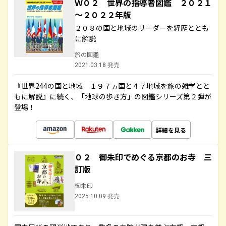
Ｗ０２ 世界の指導者図鑑 ２０２１
～２０２２年版
２０８の国と地域のリーダーを経歴ととも
に解説
旅の図鑑
2021.03.18 発売
『世界244の国と地域 １９７ヵ国と４７地域を旅の雑学とと
もに解説』に続く、「地球の歩き方」の図鑑シリーズ第２弾が
登場！
詳細を見る
０２ 御朱印でめぐる京都のお寺 三
訂版
御朱印
2025.10.09 発売