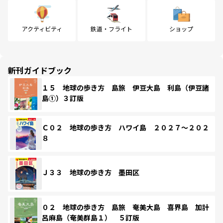
アクティビティ
鉄道・フライト
ショップ
新刊ガイドブック
１５ 地球の歩き方 島旅 伊豆大島 利島（伊豆諸
島①）３訂版
Ｃ０２ 地球の歩き方 ハワイ島 ２０２７～２０２
８
Ｊ３３ 地球の歩き方 墨田区
０２ 地球の歩き方 島旅 奄美大島 喜界島 加計
呂麻島（奄美群島１） ５訂版