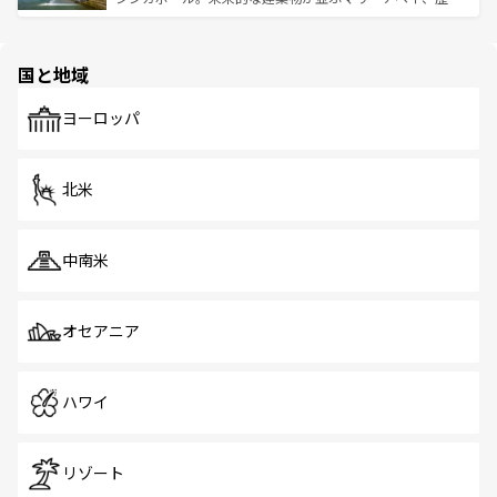
ける。 なお、新着のタイ情報は
コンテンツ一覧
を参照して
そう。 なお、新着の香港情報は
コンテンツ一覧
を参照して
と伝統を感じられるエスニックタウン、多数の緑豊かな公
ほしい。
ほしい。
園や自然保護区など、自然が調和した近代的な景観と文化
の多様性あふれるカラフルな町は、どこを歩いても新しい
国と地域
発見がある。さらに、治安のよさや充実した公共交通機関
も、旅行者にとっては魅力的なポイント。グルメも豊富
で、ホーカーズは地元の風情を楽しめる外せないスポット
ヨーロッパ
だ。訪れる人を飽きさせないシンガポールで、多様な魅力
を体感しよう。 なお、新着のシンガポール情報は
コンテン
ツ一覧
を参照してほしい。
北米
中南米
オセアニア
ハワイ
リゾート