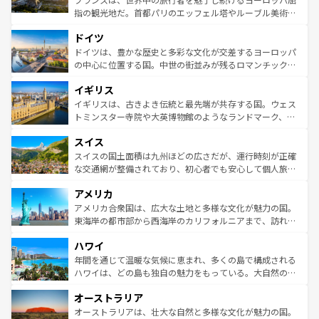
アートに溢れた街角から、地方では古代ローマ遺跡や中世
指の観光地だ。首都パリのエッフェル塔やルーブル美術館
の城塞都市、穏やかなビーチリゾートまで多彩な表情を見
といった象徴的なスポットから、田舎町の古風な美しさま
せる。地方によって風土や気候が異なるスペインはその個
ドイツ
で、幅広い魅力が詰まっている。華麗な宮殿、歴史的な大
性で訪れる人を魅了する。 なお、新着のスペイン情報は
コ
聖堂、美しいビーチ、そして豊かな自然が、訪れる者を心
ドイツは、豊かな歴史と多彩な文化が交差するヨーロッパ
ンテンツ一覧
を参照してほしい。
から魅了する。また、フランスは美食の国としても知ら
の中心に位置する国。中世の街並みが残るロマンチック街
れ、フランス料理はユネスコ無形文化遺産にも登録されて
道から、未来を先取りするようなモダンな都市まで多様な
イギリス
いる。シャンパンの発祥地であるランス、プロヴァンスの
顔を持つこの国は、どこを歩いても飽きることがない。ベ
香り高いラベンダー畑など、多彩な楽しみ方が可能だ。さ
ルリンの文化的活気、バイエルン州のアルプスの絶景、そ
イギリスは、古きよき伝統と最先端が共存する国。ウェス
らに、パリ以外の地域にも魅力が溢れており、どの街角に
してライン川沿いのワイン畑といった風景は必見。ビール
トミンスター寺院や大英博物館のようなランドマーク、歴
も豊かな歴史と文化が息づいている。パリ以外の個性あふ
とソーセージを味わいながら地元の人と過ごす楽しい時間
史ある大学都市、美しい丘陵地帯や牧歌的な風景など、エ
れる地方に足を運ぶとそれぞれで全く異なる文化を体験で
スイス
は、お酒好きな人にはぜひ体験してほしい。 なお、新着の
リアごとに異なる魅力がある。また、優雅なアフタヌーン
きるだろう。 なお、新着のフランス情報は
コンテンツ一覧
ドイツ情報は
コンテンツ一覧
を参照してほしい。
ティー、ビール好きにはたまらない英国パブ、サッカー観
スイスの国土面積は九州ほどの広さだが、運行時刻が正確
を参照してほしい。
戦など、本場だからこそできる体験も豊富。イギリスを旅
な交通網が整備されており、初心者でも安心して個人旅行
して楽しみつくそう。 なお、新着のイギリス情報は
コンテ
を楽しめる。日本同様に時刻表どおりの旅が可能だ。中世
アメリカ
ンツ一覧
を参照してほしい。
の建物がそのまま残る町や、スイスならではのユニークな
博物館もあり、アルプス観光だけでなく町歩きも満喫する
アメリカ合衆国は、広大な土地と多様な文化が魅力の国。
ことができる。国民の所得が高いため物価も高いが、旅行
東海岸の都市部から西海岸のカリフォルニアまで、訪れる
者向けの交通パス提供のサービスもあり、うまく活用すれ
場所ごとに異なる風景と体験が待っている。ニューヨーク
ハワイ
ば市内交通費無料で観光を楽しむこともできる。 なお、新
のような巨大都市は、観光、ショッピング、エンターテイ
着のスイス情報は
コンテンツ一覧
を参照してほしい。
ンメントが詰まった刺激的なスポットだ。一方、アメリカ
年間を通じて温暖な気候に恵まれ、多くの島で構成される
西部には大自然が広がり、グランドキャニオンやイエロー
ハワイは、どの島も独自の魅力をもっている。大自然の神
ストーン国立公園といった絶景が堪能できる。さらに、南
秘を感じたいなら、火山が生み出した壮大な景観を誇るハ
オーストラリア
部のニューオーリンズでは、音楽と美食が融合した独特の
ワイ島は見逃せない。また、定番の観光地といえばオアフ
文化が魅力。旅行者はアメリカの各地域で異なる魅力を楽
島だが、静かな自然を求めるならマウイ島やカウアイ島が
オーストラリアは、壮大な自然と多様な文化が魅力の国。