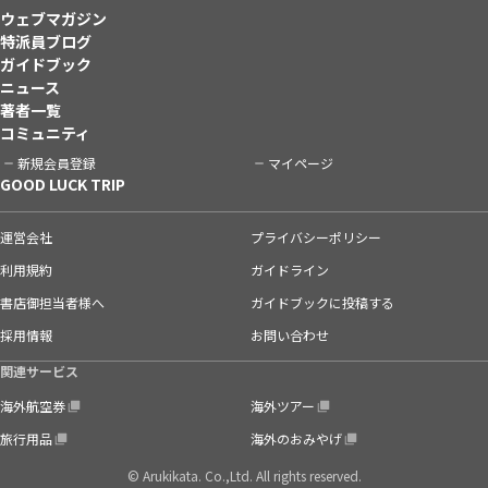
ウェブマガジン
特派員ブログ
ガイドブック
ニュース
著者一覧
コミュニティ
新規会員登録
マイページ
GOOD LUCK TRIP
運営会社
プライバシーポリシー
利用規約
ガイドライン
書店御担当者様へ
ガイドブックに投稿する
採用情報
お問い合わせ
関連サービス
海外航空券
海外ツアー
旅行用品
海外のおみやげ
© Arukikata. Co.,Ltd. All rights reserved.