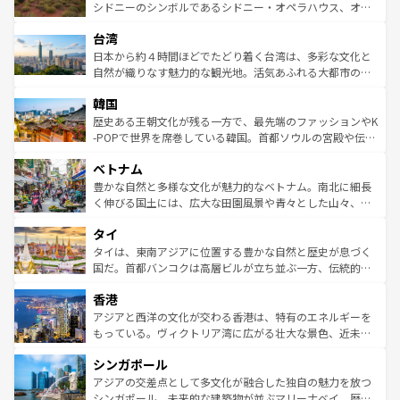
しみながら、その多様性と豊かな歴史を感じることができ
おすすめ。エメラルドグリーンに輝く海をはじめ、豊かな
シドニーのシンボルであるシドニー・オペラハウス、オー
るだろう。車でのロードトリップや列車の旅も、アメリカ
文化や歴史が息づいている。「アロハスピリット」と呼ば
ストラリア東海岸北部に広がる大サンゴ礁地帯グレートバ
ならではの贅沢な旅のスタイルだ。 なお、新着のアメリカ
台湾
れるおもてなしの心で訪れる人々を迎えてくれるハワイの
リアリーフや大陸中央部にそびえるウルル（エアーズロッ
情報は
コンテンツ一覧
を参照してほしい。
人々、おいしいローカルフードやハワイアンミュージッ
ク）、タスマニアの美しい原生林やケアンズの熱帯雨林な
日本から約４時間ほどでたどり着く台湾は、多彩な文化と
ク、伝統的なフラダンスなど、すべてがハワイの魅力を彩
ど、見どころがたくさん。また、カフェやワイン、オージ
自然が織りなす魅力的な観光地。活気あふれる大都市の台
っている。訪れるたびに新しい発見と感動が待っているハ
ービーフなどの食文化も豊かで、美味しいものであふれて
北やノスタルジックな町並みが人気な九份（ジォウフェ
ワイを、存分に味わってほしい。 なお、新着のハワイ情報
韓国
いる。アクティビティも充実しており、サーフィンやダイ
ン）、静ひつな山岳地帯である台湾東部など、都市の喧騒
は
コンテンツ一覧
を参照してほしい。
ビング、ハイキングなど、アウトドア好きにはたまらな
と山間の静けさが共存しており、訪れる人に新しい発見と
歴史ある王朝文化が残る一方で、最先端のファッションやK
い。オーストラリアの多彩な魅力を存分に味わいつくそ
驚きをもたらしてくれる。また、奥深い台湾の食文化も魅
-POPで世界を席巻している韓国。首都ソウルの宮殿や伝統
う。 なお、新着のオーストラリア情報は
コンテンツ一覧
を
力で、夜市などの屋台グルメから高級料理、ヘルシーで美
家屋が並ぶエリアでは韓国の歴史と文化に浸ることがで
参照してほしい。
ベトナム
容にもいいと評判のスイーツなど、バラエティ豊かな料理
き、地方に足を延ばせば四季折々の自然美を楽しむことが
が味わえる。 なお、新着の台湾情報は
コンテンツ一覧
を参
できる。そして、キムチや焼肉、絶品のストリートフード
豊かな自然と多様な文化が魅力的なベトナム。南北に細長
照してほしい。
まで、さまざまな韓国料理が待っている。夜には、韓国な
く伸びる国土には、広大な田園風景や青々とした山々、世
らではのナイトライフも堪能できる。あたたかいホスピタ
界遺産に登録された壮大な自然景観が点在し、都市部では
タイ
リティに包まれながら、韓国の多彩な魅力を心ゆくまで味
急速な発展と共に伝統が息づく。ハノイの古い町並みやホ
わってみてほしい。 なお、新着の韓国情報は
コンテンツ一
ーチミン市のフランス統治時代の建物も、独特の雰囲気を
タイは、東南アジアに位置する豊かな自然と歴史が息づく
覧
を参照してほしい。
醸し出している。また、バラエティの豊かさとおいしさで
国だ。首都バンコクは高層ビルが立ち並ぶ一方、伝統的な
世界中の食通を魅了してやまないベトナム料理も魅力のひ
寺院や市場がいたるところに点在し、古きよき文化と現代
香港
とつ。フォーやバインミー、ベトナムコーヒーなどは、ぜ
の活気が交差している。北部ではチェンマイなどの山岳地
ひ現地で味わいたい。どの地域を訪れてもあたたかい人々
帯で自然と触れ合い、南部ではプーケットやクラビの美し
アジアと西洋の文化が交わる香港は、特有のエネルギーを
が旅行者を迎えてくれるので、きっと忘れられない旅にな
いビーチでリゾート気分を楽しむことができる。タイ料理
もっている。ヴィクトリア湾に広がる壮大な景色、近未来
るはずだ。 なお、新着のベトナム情報は
コンテンツ一覧
を
は世界的に有名で、屋台から高級レストランまで味覚を刺
的なアートスポット、そして歴史と現代が融合した町並
参照してほしい。
シンガポール
激する。気候は一年中温暖で、どの季節にも異なる楽しみ
み、どこを訪れても感動するはず。観光スポットが密集し
が待っている。親しみやすいタイの人々、仏教を中心とし
ており、効率よく見どころを回れるのも魅力。息をのむよ
アジアの交差点として多文化が融合した独自の魅力を放つ
た文化、そして多様な観光資源が、訪れる旅人を魅了し続
うな絶景から文化的な体験まで、香港を存分に楽しみ尽く
シンガポール。未来的な建築物が並ぶマリーナベイ、歴史