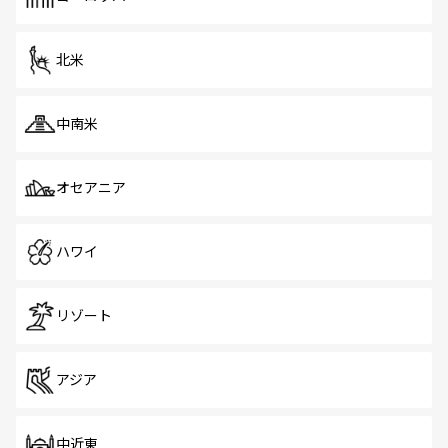
だ。訪れる人を飽きさせないシンガポールで、多様な魅力
を体感しよう。 なお、新着のシンガポール情報は
コンテン
ツ一覧
を参照してほしい。
北米
中南米
オセアニア
ハワイ
リゾート
アジア
中近東