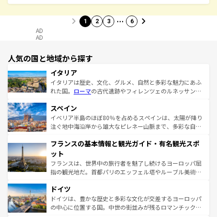
…
1
2
3
6
AD
AD
人気の国と地域から探す
イタリア
イタリアは歴史、文化、グルメ、自然と多彩な魅力にあふ
れた国。
ローマ
の古代遺跡やフィレンツェのルネッサンス
美術、ヴェネツィアの運河など、歴史あるスポットはもち
スペイン
ろん、トスカーナの美しい田園風景やアマルフィ海岸の絶
景など、自然景観も見逃せない。観光の合間には、本場の
イベリア半島のほぼ80％を占めるスペインは、太陽が降り
ピザやパスタなど、絶品のイタリア料理を堪能することも
注ぐ地中海沿岸から雄大なピレネー山脈まで、多彩な自然
できる。朝目覚めてから夜眠るまで、すべての瞬間を楽し
と文化が詰まったヨーロッパ屈指の旅行先だ。多様な地域
フランスの基本情報と観光ガイド・有名観光スポ
ませてくれるイタリアで、忘れられない旅をしてみよう！
文化が根付くこの国では、情熱的なフラメンコ、熱気あふ
なお、新着のイタリア情報は
コンテンツ一覧
を参照してほ
れる闘牛、そして美味しいタパスが生活の一部となってい
ット
しい。
る。首都マドリードの洗練された雰囲気や、バルセロナの
フランスは、世界中の旅行者を魅了し続けるヨーロッパ屈
アートに溢れた街角から、地方では古代ローマ遺跡や中世
指の観光地だ。首都パリのエッフェル塔やルーブル美術館
の城塞都市、穏やかなビーチリゾートまで多彩な表情を見
といった象徴的なスポットから、田舎町の古風な美しさま
せる。地方によって風土や気候が異なるスペインはその個
ドイツ
で、幅広い魅力が詰まっている。華麗な宮殿、歴史的な大
性で訪れる人を魅了する。 なお、新着のスペイン情報は
コ
聖堂、美しいビーチ、そして豊かな自然が、訪れる者を心
ドイツは、豊かな歴史と多彩な文化が交差するヨーロッパ
ンテンツ一覧
を参照してほしい。
から魅了する。また、フランスは美食の国としても知ら
の中心に位置する国。中世の街並みが残るロマンチック街
れ、フランス料理はユネスコ無形文化遺産にも登録されて
道から、未来を先取りするようなモダンな都市まで多様な