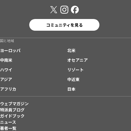
コミュニティを見る
国と地域
ヨーロッパ
北米
中南米
オセアニア
ハワイ
リゾート
アジア
中近東
アフリカ
日本
ウェブマガジン
特派員ブログ
ガイドブック
ニュース
著者一覧