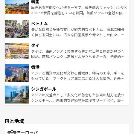
ワイを、存分に味わってほしい。 なお、新着のハワイ情報
韓国
いる。アクティビティも充実しており、サーフィンやダイ
ン）、静ひつな山岳地帯である台湾東部など、都市の喧騒
は
コンテンツ一覧
を参照してほしい。
ビング、ハイキングなど、アウトドア好きにはたまらな
と山間の静けさが共存しており、訪れる人に新しい発見と
歴史ある王朝文化が残る一方で、最先端のファッションやK
い。オーストラリアの多彩な魅力を存分に味わいつくそ
驚きをもたらしてくれる。また、奥深い台湾の食文化も魅
-POPで世界を席巻している韓国。首都ソウルの宮殿や伝統
う。 なお、新着のオーストラリア情報は
コンテンツ一覧
を
力で、夜市などの屋台グルメから高級料理、ヘルシーで美
家屋が並ぶエリアでは韓国の歴史と文化に浸ることがで
参照してほしい。
ベトナム
容にもいいと評判のスイーツなど、バラエティ豊かな料理
き、地方に足を延ばせば四季折々の自然美を楽しむことが
が味わえる。 なお、新着の台湾情報は
コンテンツ一覧
を参
できる。そして、キムチや焼肉、絶品のストリートフード
豊かな自然と多様な文化が魅力的なベトナム。南北に細長
照してほしい。
まで、さまざまな韓国料理が待っている。夜には、韓国な
く伸びる国土には、広大な田園風景や青々とした山々、世
らではのナイトライフも堪能できる。あたたかいホスピタ
界遺産に登録された壮大な自然景観が点在し、都市部では
タイ
リティに包まれながら、韓国の多彩な魅力を心ゆくまで味
急速な発展と共に伝統が息づく。ハノイの古い町並みやホ
わってみてほしい。 なお、新着の韓国情報は
コンテンツ一
ーチミン市のフランス統治時代の建物も、独特の雰囲気を
タイは、東南アジアに位置する豊かな自然と歴史が息づく
覧
を参照してほしい。
醸し出している。また、バラエティの豊かさとおいしさで
国だ。首都バンコクは高層ビルが立ち並ぶ一方、伝統的な
世界中の食通を魅了してやまないベトナム料理も魅力のひ
寺院や市場がいたるところに点在し、古きよき文化と現代
香港
とつ。フォーやバインミー、ベトナムコーヒーなどは、ぜ
の活気が交差している。北部ではチェンマイなどの山岳地
ひ現地で味わいたい。どの地域を訪れてもあたたかい人々
帯で自然と触れ合い、南部ではプーケットやクラビの美し
アジアと西洋の文化が交わる香港は、特有のエネルギーを
が旅行者を迎えてくれるので、きっと忘れられない旅にな
いビーチでリゾート気分を楽しむことができる。タイ料理
もっている。ヴィクトリア湾に広がる壮大な景色、近未来
るはずだ。 なお、新着のベトナム情報は
コンテンツ一覧
を
は世界的に有名で、屋台から高級レストランまで味覚を刺
的なアートスポット、そして歴史と現代が融合した町並
参照してほしい。
シンガポール
激する。気候は一年中温暖で、どの季節にも異なる楽しみ
み、どこを訪れても感動するはず。観光スポットが密集し
が待っている。親しみやすいタイの人々、仏教を中心とし
ており、効率よく見どころを回れるのも魅力。息をのむよ
アジアの交差点として多文化が融合した独自の魅力を放つ
た文化、そして多様な観光資源が、訪れる旅人を魅了し続
うな絶景から文化的な体験まで、香港を存分に楽しみ尽く
シンガポール。未来的な建築物が並ぶマリーナベイ、歴史
ける。 なお、新着のタイ情報は
コンテンツ一覧
を参照して
そう。 なお、新着の香港情報は
コンテンツ一覧
を参照して
と伝統を感じられるエスニックタウン、多数の緑豊かな公
ほしい。
ほしい。
園や自然保護区など、自然が調和した近代的な景観と文化
の多様性あふれるカラフルな町は、どこを歩いても新しい
国と地域
発見がある。さらに、治安のよさや充実した公共交通機関
も、旅行者にとっては魅力的なポイント。グルメも豊富
で、ホーカーズは地元の風情を楽しめる外せないスポット
ヨーロッパ