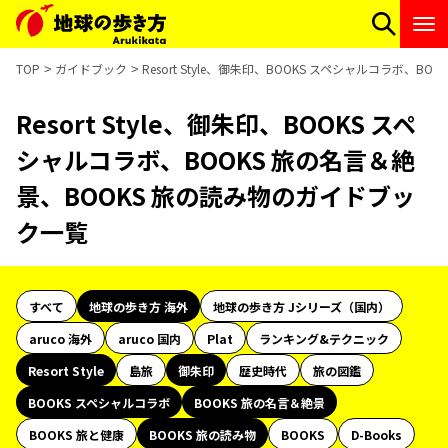
TOP
ガイドブック
Resort Style、御朱印、BOOKS スペシャルコラボ、
Resort Style、御朱印、BOOKS スペ
シャルコラボ、BOOKS 旅の名言＆絶
景、BOOKS 旅の読み物のガイドブッ
ク一覧
すべて
地球の歩き方 海外
地球の歩き方 Jシリーズ（国内）
aruco 海外
aruco 国内
Plat
ランキング&テクニック
Resort Style
島旅
御朱印
歴史時代
旅の図鑑
BOOKS スペシャルコラボ
BOOKS 旅の名言＆絶景
BOOKS 旅と健康
BOOKS 旅の読み物
BOOKS
D-Books