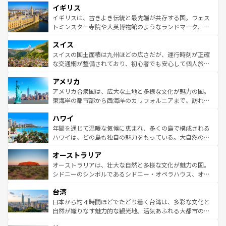
イギリス
いる。シャンパンの発祥地であるランス、プロヴァンスの
顔を持つこの国は、どこを歩いても飽きることがない。ベ
香り高いラベンダー畑など、多彩な楽しみ方が可能だ。さ
ルリンの文化的活気、バイエルン州のアルプスの絶景、そ
イギリスは、古きよき伝統と最先端が共存する国。ウェス
らに、パリ以外の地域にも魅力が溢れており、どの街角に
してライン川沿いのワイン畑といった風景は必見。ビール
トミンスター寺院や大英博物館のようなランドマーク、歴
も豊かな歴史と文化が息づいている。パリ以外の個性あふ
とソーセージを味わいながら地元の人と過ごす楽しい時間
史ある大学都市、美しい丘陵地帯や牧歌的な風景など、エ
れる地方に足を運ぶとそれぞれで全く異なる文化を体験で
スイス
は、お酒好きな人にはぜひ体験してほしい。 なお、新着の
リアごとに異なる魅力がある。また、優雅なアフタヌーン
きるだろう。 なお、新着のフランス情報は
コンテンツ一覧
ドイツ情報は
コンテンツ一覧
を参照してほしい。
ティー、ビール好きにはたまらない英国パブ、サッカー観
スイスの国土面積は九州ほどの広さだが、運行時刻が正確
を参照してほしい。
戦など、本場だからこそできる体験も豊富。イギリスを旅
な交通網が整備されており、初心者でも安心して個人旅行
して楽しみつくそう。 なお、新着のイギリス情報は
コンテ
を楽しめる。日本同様に時刻表どおりの旅が可能だ。中世
アメリカ
ンツ一覧
を参照してほしい。
の建物がそのまま残る町や、スイスならではのユニークな
博物館もあり、アルプス観光だけでなく町歩きも満喫する
アメリカ合衆国は、広大な土地と多様な文化が魅力の国。
ことができる。国民の所得が高いため物価も高いが、旅行
東海岸の都市部から西海岸のカリフォルニアまで、訪れる
者向けの交通パス提供のサービスもあり、うまく活用すれ
場所ごとに異なる風景と体験が待っている。ニューヨーク
ハワイ
ば市内交通費無料で観光を楽しむこともできる。 なお、新
のような巨大都市は、観光、ショッピング、エンターテイ
着のスイス情報は
コンテンツ一覧
を参照してほしい。
ンメントが詰まった刺激的なスポットだ。一方、アメリカ
年間を通じて温暖な気候に恵まれ、多くの島で構成される
西部には大自然が広がり、グランドキャニオンやイエロー
ハワイは、どの島も独自の魅力をもっている。大自然の神
ストーン国立公園といった絶景が堪能できる。さらに、南
秘を感じたいなら、火山が生み出した壮大な景観を誇るハ
オーストラリア
部のニューオーリンズでは、音楽と美食が融合した独特の
ワイ島は見逃せない。また、定番の観光地といえばオアフ
文化が魅力。旅行者はアメリカの各地域で異なる魅力を楽
島だが、静かな自然を求めるならマウイ島やカウアイ島が
オーストラリアは、壮大な自然と多様な文化が魅力の国。
しみながら、その多様性と豊かな歴史を感じることができ
おすすめ。エメラルドグリーンに輝く海をはじめ、豊かな
シドニーのシンボルであるシドニー・オペラハウス、オー
るだろう。車でのロードトリップや列車の旅も、アメリカ
文化や歴史が息づいている。「アロハスピリット」と呼ば
ストラリア東海岸北部に広がる大サンゴ礁地帯グレートバ
ならではの贅沢な旅のスタイルだ。 なお、新着のアメリカ
台湾
れるおもてなしの心で訪れる人々を迎えてくれるハワイの
リアリーフや大陸中央部にそびえるウルル（エアーズロッ
情報は
コンテンツ一覧
を参照してほしい。
人々、おいしいローカルフードやハワイアンミュージッ
ク）、タスマニアの美しい原生林やケアンズの熱帯雨林な
日本から約４時間ほどでたどり着く台湾は、多彩な文化と
ク、伝統的なフラダンスなど、すべてがハワイの魅力を彩
ど、見どころがたくさん。また、カフェやワイン、オージ
自然が織りなす魅力的な観光地。活気あふれる大都市の台
っている。訪れるたびに新しい発見と感動が待っているハ
ービーフなどの食文化も豊かで、美味しいものであふれて
北やノスタルジックな町並みが人気な九份（ジォウフェ