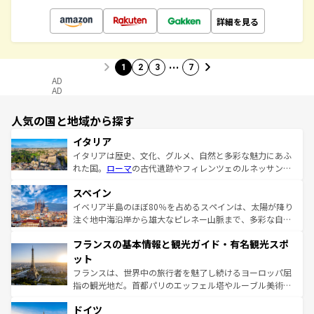
詳細を見る
…
1
2
3
7
AD
AD
人気の国と地域から探す
イタリア
イタリアは歴史、文化、グルメ、自然と多彩な魅力にあふ
れた国。
ローマ
の古代遺跡やフィレンツェのルネッサンス
美術、ヴェネツィアの運河など、歴史あるスポットはもち
スペイン
ろん、トスカーナの美しい田園風景やアマルフィ海岸の絶
景など、自然景観も見逃せない。観光の合間には、本場の
イベリア半島のほぼ80％を占めるスペインは、太陽が降り
ピザやパスタなど、絶品のイタリア料理を堪能することも
注ぐ地中海沿岸から雄大なピレネー山脈まで、多彩な自然
できる。朝目覚めてから夜眠るまで、すべての瞬間を楽し
と文化が詰まったヨーロッパ屈指の旅行先だ。多様な地域
フランスの基本情報と観光ガイド・有名観光スポ
ませてくれるイタリアで、忘れられない旅をしてみよう！
文化が根付くこの国では、情熱的なフラメンコ、熱気あふ
なお、新着のイタリア情報は
コンテンツ一覧
を参照してほ
れる闘牛、そして美味しいタパスが生活の一部となってい
ット
しい。
る。首都マドリードの洗練された雰囲気や、バルセロナの
フランスは、世界中の旅行者を魅了し続けるヨーロッパ屈
アートに溢れた街角から、地方では古代ローマ遺跡や中世
指の観光地だ。首都パリのエッフェル塔やルーブル美術館
の城塞都市、穏やかなビーチリゾートまで多彩な表情を見
といった象徴的なスポットから、田舎町の古風な美しさま
せる。地方によって風土や気候が異なるスペインはその個
ドイツ
で、幅広い魅力が詰まっている。華麗な宮殿、歴史的な大