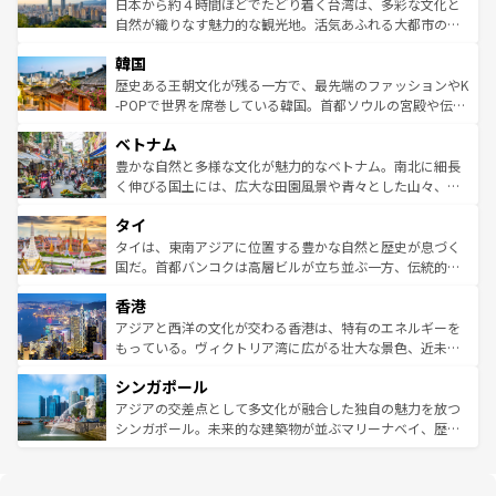
情報は
コンテンツ一覧
を参照してほしい。
人々、おいしいローカルフードやハワイアンミュージッ
ク）、タスマニアの美しい原生林やケアンズの熱帯雨林な
日本から約４時間ほどでたどり着く台湾は、多彩な文化と
ク、伝統的なフラダンスなど、すべてがハワイの魅力を彩
ど、見どころがたくさん。また、カフェやワイン、オージ
自然が織りなす魅力的な観光地。活気あふれる大都市の台
っている。訪れるたびに新しい発見と感動が待っているハ
ービーフなどの食文化も豊かで、美味しいものであふれて
北やノスタルジックな町並みが人気な九份（ジォウフェ
ワイを、存分に味わってほしい。 なお、新着のハワイ情報
韓国
いる。アクティビティも充実しており、サーフィンやダイ
ン）、静ひつな山岳地帯である台湾東部など、都市の喧騒
は
コンテンツ一覧
を参照してほしい。
ビング、ハイキングなど、アウトドア好きにはたまらな
と山間の静けさが共存しており、訪れる人に新しい発見と
歴史ある王朝文化が残る一方で、最先端のファッションやK
い。オーストラリアの多彩な魅力を存分に味わいつくそ
驚きをもたらしてくれる。また、奥深い台湾の食文化も魅
-POPで世界を席巻している韓国。首都ソウルの宮殿や伝統
う。 なお、新着のオーストラリア情報は
コンテンツ一覧
を
力で、夜市などの屋台グルメから高級料理、ヘルシーで美
家屋が並ぶエリアでは韓国の歴史と文化に浸ることがで
参照してほしい。
ベトナム
容にもいいと評判のスイーツなど、バラエティ豊かな料理
き、地方に足を延ばせば四季折々の自然美を楽しむことが
が味わえる。 なお、新着の台湾情報は
コンテンツ一覧
を参
できる。そして、キムチや焼肉、絶品のストリートフード
豊かな自然と多様な文化が魅力的なベトナム。南北に細長
照してほしい。
まで、さまざまな韓国料理が待っている。夜には、韓国な
く伸びる国土には、広大な田園風景や青々とした山々、世
らではのナイトライフも堪能できる。あたたかいホスピタ
界遺産に登録された壮大な自然景観が点在し、都市部では
タイ
リティに包まれながら、韓国の多彩な魅力を心ゆくまで味
急速な発展と共に伝統が息づく。ハノイの古い町並みやホ
わってみてほしい。 なお、新着の韓国情報は
コンテンツ一
ーチミン市のフランス統治時代の建物も、独特の雰囲気を
タイは、東南アジアに位置する豊かな自然と歴史が息づく
覧
を参照してほしい。
醸し出している。また、バラエティの豊かさとおいしさで
国だ。首都バンコクは高層ビルが立ち並ぶ一方、伝統的な
世界中の食通を魅了してやまないベトナム料理も魅力のひ
寺院や市場がいたるところに点在し、古きよき文化と現代
香港
とつ。フォーやバインミー、ベトナムコーヒーなどは、ぜ
の活気が交差している。北部ではチェンマイなどの山岳地
ひ現地で味わいたい。どの地域を訪れてもあたたかい人々
帯で自然と触れ合い、南部ではプーケットやクラビの美し
アジアと西洋の文化が交わる香港は、特有のエネルギーを
が旅行者を迎えてくれるので、きっと忘れられない旅にな
いビーチでリゾート気分を楽しむことができる。タイ料理
もっている。ヴィクトリア湾に広がる壮大な景色、近未来
るはずだ。 なお、新着のベトナム情報は
コンテンツ一覧
を
は世界的に有名で、屋台から高級レストランまで味覚を刺
的なアートスポット、そして歴史と現代が融合した町並
参照してほしい。
シンガポール
激する。気候は一年中温暖で、どの季節にも異なる楽しみ
み、どこを訪れても感動するはず。観光スポットが密集し
が待っている。親しみやすいタイの人々、仏教を中心とし
ており、効率よく見どころを回れるのも魅力。息をのむよ
アジアの交差点として多文化が融合した独自の魅力を放つ
た文化、そして多様な観光資源が、訪れる旅人を魅了し続
うな絶景から文化的な体験まで、香港を存分に楽しみ尽く
シンガポール。未来的な建築物が並ぶマリーナベイ、歴史
ける。 なお、新着のタイ情報は
コンテンツ一覧
を参照して
そう。 なお、新着の香港情報は
コンテンツ一覧
を参照して
と伝統を感じられるエスニックタウン、多数の緑豊かな公
ほしい。
ほしい。
園や自然保護区など、自然が調和した近代的な景観と文化
の多様性あふれるカラフルな町は、どこを歩いても新しい