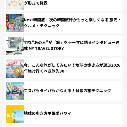
グ形式で発表
Next韓国旅 次の韓国旅行がもっと楽しくなる 旅先・
グルメ・テクニック
旬な“あの人”が「旅」をテーマに語るインタビュー連
載 MY TRAVEL STORY
今、こんな旅がしてみたい！地球の歩き方が選ぶ2026
年絶対行くべき旅先30
コスパもタイパもかなえる！賢者の旅テクニック
地球の歩き方♥偏愛ハワイ