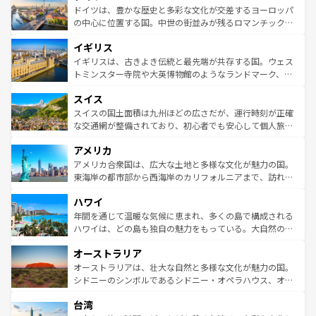
性で訪れる人を魅了する。 なお、新着のスペイン情報は
コ
聖堂、美しいビーチ、そして豊かな自然が、訪れる者を心
ドイツは、豊かな歴史と多彩な文化が交差するヨーロッパ
ンテンツ一覧
を参照してほしい。
から魅了する。また、フランスは美食の国としても知ら
の中心に位置する国。中世の街並みが残るロマンチック街
れ、フランス料理はユネスコ無形文化遺産にも登録されて
道から、未来を先取りするようなモダンな都市まで多様な
イギリス
いる。シャンパンの発祥地であるランス、プロヴァンスの
顔を持つこの国は、どこを歩いても飽きることがない。ベ
香り高いラベンダー畑など、多彩な楽しみ方が可能だ。さ
ルリンの文化的活気、バイエルン州のアルプスの絶景、そ
イギリスは、古きよき伝統と最先端が共存する国。ウェス
らに、パリ以外の地域にも魅力が溢れており、どの街角に
してライン川沿いのワイン畑といった風景は必見。ビール
トミンスター寺院や大英博物館のようなランドマーク、歴
も豊かな歴史と文化が息づいている。パリ以外の個性あふ
とソーセージを味わいながら地元の人と過ごす楽しい時間
史ある大学都市、美しい丘陵地帯や牧歌的な風景など、エ
れる地方に足を運ぶとそれぞれで全く異なる文化を体験で
スイス
は、お酒好きな人にはぜひ体験してほしい。 なお、新着の
リアごとに異なる魅力がある。また、優雅なアフタヌーン
きるだろう。 なお、新着のフランス情報は
コンテンツ一覧
ドイツ情報は
コンテンツ一覧
を参照してほしい。
ティー、ビール好きにはたまらない英国パブ、サッカー観
スイスの国土面積は九州ほどの広さだが、運行時刻が正確
を参照してほしい。
戦など、本場だからこそできる体験も豊富。イギリスを旅
な交通網が整備されており、初心者でも安心して個人旅行
して楽しみつくそう。 なお、新着のイギリス情報は
コンテ
を楽しめる。日本同様に時刻表どおりの旅が可能だ。中世
アメリカ
ンツ一覧
を参照してほしい。
の建物がそのまま残る町や、スイスならではのユニークな
博物館もあり、アルプス観光だけでなく町歩きも満喫する
アメリカ合衆国は、広大な土地と多様な文化が魅力の国。
ことができる。国民の所得が高いため物価も高いが、旅行
東海岸の都市部から西海岸のカリフォルニアまで、訪れる
者向けの交通パス提供のサービスもあり、うまく活用すれ
場所ごとに異なる風景と体験が待っている。ニューヨーク
ハワイ
ば市内交通費無料で観光を楽しむこともできる。 なお、新
のような巨大都市は、観光、ショッピング、エンターテイ
着のスイス情報は
コンテンツ一覧
を参照してほしい。
ンメントが詰まった刺激的なスポットだ。一方、アメリカ
年間を通じて温暖な気候に恵まれ、多くの島で構成される
西部には大自然が広がり、グランドキャニオンやイエロー
ハワイは、どの島も独自の魅力をもっている。大自然の神
ストーン国立公園といった絶景が堪能できる。さらに、南
秘を感じたいなら、火山が生み出した壮大な景観を誇るハ
オーストラリア
部のニューオーリンズでは、音楽と美食が融合した独特の
ワイ島は見逃せない。また、定番の観光地といえばオアフ
文化が魅力。旅行者はアメリカの各地域で異なる魅力を楽
島だが、静かな自然を求めるならマウイ島やカウアイ島が
オーストラリアは、壮大な自然と多様な文化が魅力の国。
しみながら、その多様性と豊かな歴史を感じることができ
おすすめ。エメラルドグリーンに輝く海をはじめ、豊かな
シドニーのシンボルであるシドニー・オペラハウス、オー
るだろう。車でのロードトリップや列車の旅も、アメリカ
文化や歴史が息づいている。「アロハスピリット」と呼ば
ストラリア東海岸北部に広がる大サンゴ礁地帯グレートバ
ならではの贅沢な旅のスタイルだ。 なお、新着のアメリカ
台湾
れるおもてなしの心で訪れる人々を迎えてくれるハワイの
リアリーフや大陸中央部にそびえるウルル（エアーズロッ