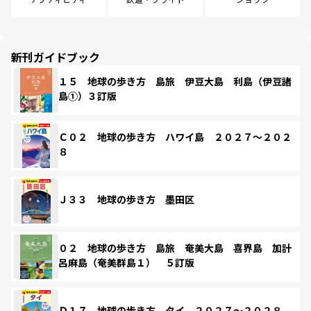
新刊ガイドブック
１５ 地球の歩き方 島旅 伊豆大島 利島（伊豆諸
島①）３訂版
Ｃ０２ 地球の歩き方 ハワイ島 ２０２７～２０２
８
Ｊ３３ 地球の歩き方 墨田区
０２ 地球の歩き方 島旅 奄美大島 喜界島 加計
呂麻島（奄美群島１） ５訂版
Ｄ１７ 地球の歩き方 タイ ２０２７～２０２８