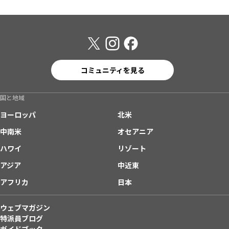
コミュニティを見る
国と地域
ヨーロッパ
北米
中南米
オセアニア
ハワイ
リゾート
アジア
中近東
アフリカ
日本
ウェブマガジン
特派員ブログ
ガイドブック