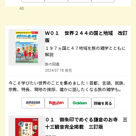
AD
Ｗ０１ 世界２４４の国と地域 改訂
版
１９７ヵ国と４７地域を旅の雑学とともに
解説
旅の図鑑
2024.07.18 発売
今こそ学びたい世界のことを集めました！首都、言語、民族、
宗教、特長、現地の挨拶、誰かに話したくなる旅の雑学も。
詳細を見る
０１ 御朱印でめぐる鎌倉のお寺 三
十三観音完全掲載 三訂版