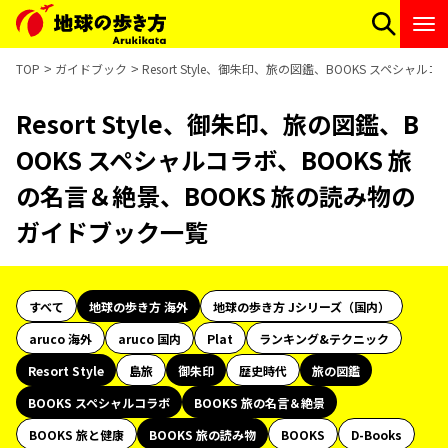
TOP
ガイドブック
Resort Style、御朱印、旅の図鑑、BOOKS スペシ
Resort Style、御朱印、旅の図鑑、B
OOKS スペシャルコラボ、BOOKS 旅
の名言＆絶景、BOOKS 旅の読み物の
ガイドブック一覧
すべて
地球の歩き方 海外
地球の歩き方 Jシリーズ（国内）
aruco 海外
aruco 国内
Plat
ランキング&テクニック
Resort Style
島旅
御朱印
歴史時代
旅の図鑑
BOOKS スペシャルコラボ
BOOKS 旅の名言＆絶景
BOOKS 旅と健康
BOOKS 旅の読み物
BOOKS
D-Books