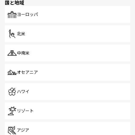
国と地域
発見がある。さらに、治安のよさや充実した公共交通機関
も、旅行者にとっては魅力的なポイント。グルメも豊富
で、ホーカーズは地元の風情を楽しめる外せないスポット
ヨーロッパ
だ。訪れる人を飽きさせないシンガポールで、多様な魅力
を体感しよう。 なお、新着のシンガポール情報は
コンテン
ツ一覧
を参照してほしい。
北米
中南米
オセアニア
ハワイ
リゾート
アジア