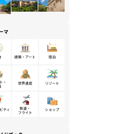
ーマ
食
建築・アート
宿泊
ト・
世界遺産
リゾート
戦
鉄道・
ビティ
ショップ
フライト