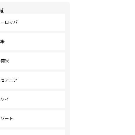
域
ヨーロッパ
北米
中南米
オセアニア
ハワイ
リゾート