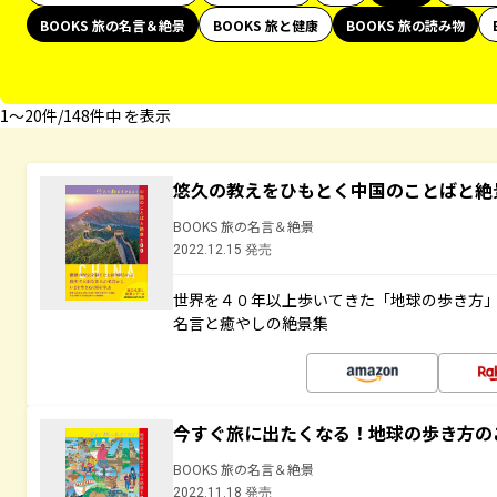
BOOKS 旅の名言＆絶景
BOOKS 旅と健康
BOOKS 旅の読み物
1〜20件/148件中 を表示
悠久の教えをひもとく中国のことばと絶
BOOKS 旅の名言＆絶景
2022.12.15 発売
世界を４０年以上歩いてきた「地球の歩き方
名言と癒やしの絶景集
今すぐ旅に出たくなる！地球の歩き方の
BOOKS 旅の名言＆絶景
2022.11.18 発売