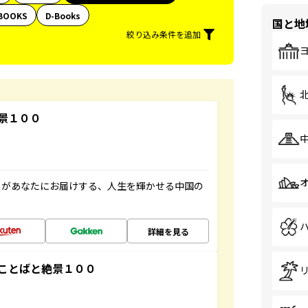
BOOKS
D-Books
国と地
絞り込み条件を追加
景１００
」があなたにお届けする、人生を輝かせる中国の
詳細を見る
ことばと絶景１００