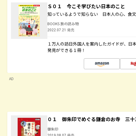
Ｓ０１ 今こそ学びたい日本のこと
知っているようで知らない 日本人の心、食
BOOKS 旅の読み物
2022.07.21 発売
１万人の訪日外国人を案内したガイドが、日
発見ができる１冊！
AD
０１ 御朱印でめぐる鎌倉のお寺 三十
御朱印
2019.08.07 発売