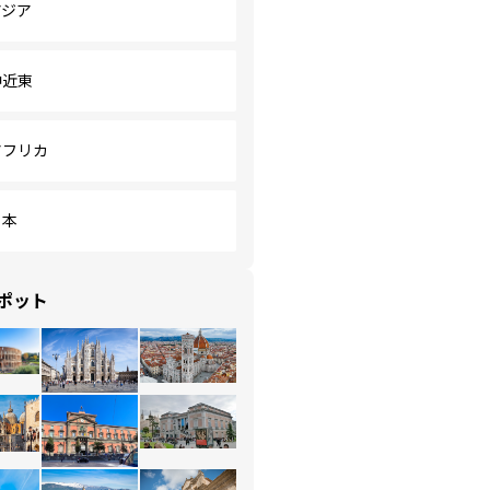
アジア
中近東
アフリカ
日本
ポット