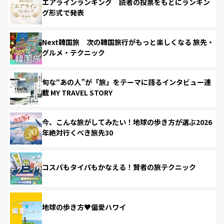
エアラインランキング 読者の投票をもとにランキン
グ形式で発表
Next韓国旅 次の韓国旅行がもっと楽しくなる 旅先・
グルメ・テクニック
旬な“あの人”が「旅」をテーマに語るインタビュー連
載 MY TRAVEL STORY
今、こんな旅がしてみたい！地球の歩き方が選ぶ2026
年絶対行くべき旅先30
コスパもタイパもかなえる！賢者の旅テクニック
地球の歩き方♥偏愛ハワイ