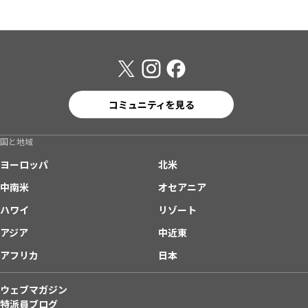
コミュニティを見る
国と地域
ヨーロッパ
北米
中南米
オセアニア
ハワイ
リゾート
アジア
中近東
アフリカ
日本
ウェブマガジン
特派員ブログ