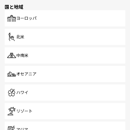
の多様性あふれるカラフルな町は、どこを歩いても新しい
国と地域
発見がある。さらに、治安のよさや充実した公共交通機関
も、旅行者にとっては魅力的なポイント。グルメも豊富
で、ホーカーズは地元の風情を楽しめる外せないスポット
ヨーロッパ
だ。訪れる人を飽きさせないシンガポールで、多様な魅力
を体感しよう。 なお、新着のシンガポール情報は
コンテン
ツ一覧
を参照してほしい。
北米
中南米
オセアニア
ハワイ
リゾート
アジア