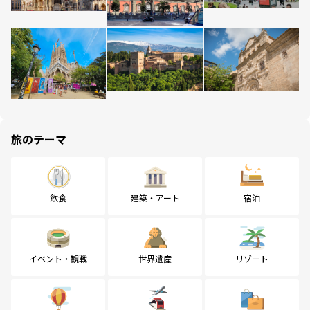
旅のテーマ
飲食
建築・アート
宿泊
イベント・観戦
世界遺産
リゾート