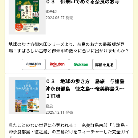
０３ 御朱印でめぐる奈良のお寺
御朱印
2024.06.27 発売
地球の歩き方御朱印シリーズより、奈良のお寺の最新版が登
場！すばらしい古寺と御朱印の数々に合いに出かけませんか？
詳細を見る
０３ 地球の歩き方 島旅 与論島
沖永良部島 徳之島～奄美群島②～
３訂版
島旅
2025.12.11 発売
見たことのない世界に心奪われる！ 奄美群島南部「与論島・
沖永良部島・徳之島」の三島だけをフィーチャーした完全ガイ