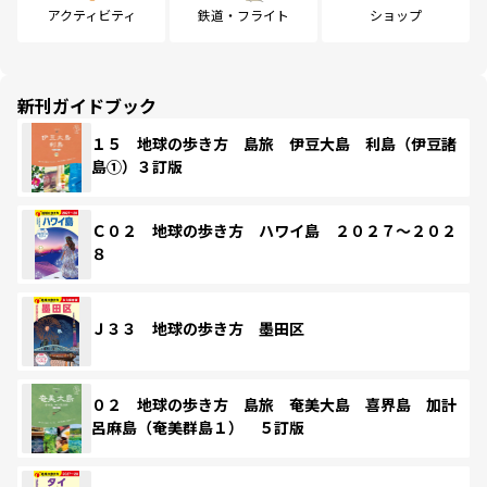
アクティビティ
鉄道・フライト
ショップ
新刊ガイドブック
１５ 地球の歩き方 島旅 伊豆大島 利島（伊豆諸
島①）３訂版
Ｃ０２ 地球の歩き方 ハワイ島 ２０２７～２０２
８
Ｊ３３ 地球の歩き方 墨田区
０２ 地球の歩き方 島旅 奄美大島 喜界島 加計
呂麻島（奄美群島１） ５訂版