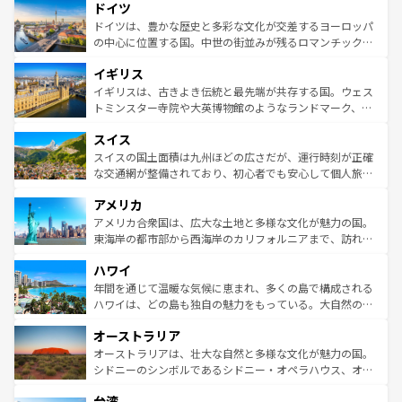
せる。地方によって風土や気候が異なるスペインはその個
ドイツ
で、幅広い魅力が詰まっている。華麗な宮殿、歴史的な大
性で訪れる人を魅了する。 なお、新着のスペイン情報は
コ
聖堂、美しいビーチ、そして豊かな自然が、訪れる者を心
ドイツは、豊かな歴史と多彩な文化が交差するヨーロッパ
ンテンツ一覧
を参照してほしい。
から魅了する。また、フランスは美食の国としても知ら
の中心に位置する国。中世の街並みが残るロマンチック街
れ、フランス料理はユネスコ無形文化遺産にも登録されて
道から、未来を先取りするようなモダンな都市まで多様な
イギリス
いる。シャンパンの発祥地であるランス、プロヴァンスの
顔を持つこの国は、どこを歩いても飽きることがない。ベ
香り高いラベンダー畑など、多彩な楽しみ方が可能だ。さ
ルリンの文化的活気、バイエルン州のアルプスの絶景、そ
イギリスは、古きよき伝統と最先端が共存する国。ウェス
らに、パリ以外の地域にも魅力が溢れており、どの街角に
してライン川沿いのワイン畑といった風景は必見。ビール
トミンスター寺院や大英博物館のようなランドマーク、歴
も豊かな歴史と文化が息づいている。パリ以外の個性あふ
とソーセージを味わいながら地元の人と過ごす楽しい時間
史ある大学都市、美しい丘陵地帯や牧歌的な風景など、エ
れる地方に足を運ぶとそれぞれで全く異なる文化を体験で
スイス
は、お酒好きな人にはぜひ体験してほしい。 なお、新着の
リアごとに異なる魅力がある。また、優雅なアフタヌーン
きるだろう。 なお、新着のフランス情報は
コンテンツ一覧
ドイツ情報は
コンテンツ一覧
を参照してほしい。
ティー、ビール好きにはたまらない英国パブ、サッカー観
スイスの国土面積は九州ほどの広さだが、運行時刻が正確
を参照してほしい。
戦など、本場だからこそできる体験も豊富。イギリスを旅
な交通網が整備されており、初心者でも安心して個人旅行
して楽しみつくそう。 なお、新着のイギリス情報は
コンテ
を楽しめる。日本同様に時刻表どおりの旅が可能だ。中世
アメリカ
ンツ一覧
を参照してほしい。
の建物がそのまま残る町や、スイスならではのユニークな
博物館もあり、アルプス観光だけでなく町歩きも満喫する
アメリカ合衆国は、広大な土地と多様な文化が魅力の国。
ことができる。国民の所得が高いため物価も高いが、旅行
東海岸の都市部から西海岸のカリフォルニアまで、訪れる
者向けの交通パス提供のサービスもあり、うまく活用すれ
場所ごとに異なる風景と体験が待っている。ニューヨーク
ハワイ
ば市内交通費無料で観光を楽しむこともできる。 なお、新
のような巨大都市は、観光、ショッピング、エンターテイ
着のスイス情報は
コンテンツ一覧
を参照してほしい。
ンメントが詰まった刺激的なスポットだ。一方、アメリカ
年間を通じて温暖な気候に恵まれ、多くの島で構成される
西部には大自然が広がり、グランドキャニオンやイエロー
ハワイは、どの島も独自の魅力をもっている。大自然の神
ストーン国立公園といった絶景が堪能できる。さらに、南
秘を感じたいなら、火山が生み出した壮大な景観を誇るハ
オーストラリア
部のニューオーリンズでは、音楽と美食が融合した独特の
ワイ島は見逃せない。また、定番の観光地といえばオアフ
文化が魅力。旅行者はアメリカの各地域で異なる魅力を楽
島だが、静かな自然を求めるならマウイ島やカウアイ島が
オーストラリアは、壮大な自然と多様な文化が魅力の国。
しみながら、その多様性と豊かな歴史を感じることができ
おすすめ。エメラルドグリーンに輝く海をはじめ、豊かな
シドニーのシンボルであるシドニー・オペラハウス、オー
るだろう。車でのロードトリップや列車の旅も、アメリカ
文化や歴史が息づいている。「アロハスピリット」と呼ば
ストラリア東海岸北部に広がる大サンゴ礁地帯グレートバ
ならではの贅沢な旅のスタイルだ。 なお、新着のアメリカ
台湾
れるおもてなしの心で訪れる人々を迎えてくれるハワイの
リアリーフや大陸中央部にそびえるウルル（エアーズロッ