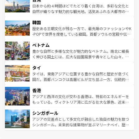
情報は
コンテンツ一覧
を参照してほしい。
人々、おいしいローカルフードやハワイアンミュージッ
ク）、タスマニアの美しい原生林やケアンズの熱帯雨林な
日本から約４時間ほどでたどり着く台湾は、多彩な文化と
ク、伝統的なフラダンスなど、すべてがハワイの魅力を彩
ど、見どころがたくさん。また、カフェやワイン、オージ
自然が織りなす魅力的な観光地。活気あふれる大都市の台
っている。訪れるたびに新しい発見と感動が待っているハ
ービーフなどの食文化も豊かで、美味しいものであふれて
北やノスタルジックな町並みが人気な九份（ジォウフェ
ワイを、存分に味わってほしい。 なお、新着のハワイ情報
韓国
いる。アクティビティも充実しており、サーフィンやダイ
ン）、静ひつな山岳地帯である台湾東部など、都市の喧騒
は
コンテンツ一覧
を参照してほしい。
ビング、ハイキングなど、アウトドア好きにはたまらな
と山間の静けさが共存しており、訪れる人に新しい発見と
歴史ある王朝文化が残る一方で、最先端のファッションやK
い。オーストラリアの多彩な魅力を存分に味わいつくそ
驚きをもたらしてくれる。また、奥深い台湾の食文化も魅
-POPで世界を席巻している韓国。首都ソウルの宮殿や伝統
う。 なお、新着のオーストラリア情報は
コンテンツ一覧
を
力で、夜市などの屋台グルメから高級料理、ヘルシーで美
家屋が並ぶエリアでは韓国の歴史と文化に浸ることがで
参照してほしい。
ベトナム
容にもいいと評判のスイーツなど、バラエティ豊かな料理
き、地方に足を延ばせば四季折々の自然美を楽しむことが
が味わえる。 なお、新着の台湾情報は
コンテンツ一覧
を参
できる。そして、キムチや焼肉、絶品のストリートフード
豊かな自然と多様な文化が魅力的なベトナム。南北に細長
照してほしい。
まで、さまざまな韓国料理が待っている。夜には、韓国な
く伸びる国土には、広大な田園風景や青々とした山々、世
らではのナイトライフも堪能できる。あたたかいホスピタ
界遺産に登録された壮大な自然景観が点在し、都市部では
タイ
リティに包まれながら、韓国の多彩な魅力を心ゆくまで味
急速な発展と共に伝統が息づく。ハノイの古い町並みやホ
わってみてほしい。 なお、新着の韓国情報は
コンテンツ一
ーチミン市のフランス統治時代の建物も、独特の雰囲気を
タイは、東南アジアに位置する豊かな自然と歴史が息づく
覧
を参照してほしい。
醸し出している。また、バラエティの豊かさとおいしさで
国だ。首都バンコクは高層ビルが立ち並ぶ一方、伝統的な
世界中の食通を魅了してやまないベトナム料理も魅力のひ
寺院や市場がいたるところに点在し、古きよき文化と現代
香港
とつ。フォーやバインミー、ベトナムコーヒーなどは、ぜ
の活気が交差している。北部ではチェンマイなどの山岳地
ひ現地で味わいたい。どの地域を訪れてもあたたかい人々
帯で自然と触れ合い、南部ではプーケットやクラビの美し
アジアと西洋の文化が交わる香港は、特有のエネルギーを
が旅行者を迎えてくれるので、きっと忘れられない旅にな
いビーチでリゾート気分を楽しむことができる。タイ料理
もっている。ヴィクトリア湾に広がる壮大な景色、近未来
るはずだ。 なお、新着のベトナム情報は
コンテンツ一覧
を
は世界的に有名で、屋台から高級レストランまで味覚を刺
的なアートスポット、そして歴史と現代が融合した町並
参照してほしい。
シンガポール
激する。気候は一年中温暖で、どの季節にも異なる楽しみ
み、どこを訪れても感動するはず。観光スポットが密集し
が待っている。親しみやすいタイの人々、仏教を中心とし
ており、効率よく見どころを回れるのも魅力。息をのむよ
アジアの交差点として多文化が融合した独自の魅力を放つ
た文化、そして多様な観光資源が、訪れる旅人を魅了し続
うな絶景から文化的な体験まで、香港を存分に楽しみ尽く
シンガポール。未来的な建築物が並ぶマリーナベイ、歴史
ける。 なお、新着のタイ情報は
コンテンツ一覧
を参照して
そう。 なお、新着の香港情報は
コンテンツ一覧
を参照して
と伝統を感じられるエスニックタウン、多数の緑豊かな公
ほしい。
ほしい。
園や自然保護区など、自然が調和した近代的な景観と文化