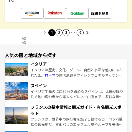
ド。
詳細を見る
…
1
2
3
9
AD
AD
人気の国と地域から探す
イタリア
イタリアは歴史、文化、グルメ、自然と多彩な魅力にあふ
れた国。
ローマ
の古代遺跡やフィレンツェのルネッサンス
美術、ヴェネツィアの運河など、歴史あるスポットはもち
スペイン
ろん、トスカーナの美しい田園風景やアマルフィ海岸の絶
景など、自然景観も見逃せない。観光の合間には、本場の
イベリア半島のほぼ80％を占めるスペインは、太陽が降り
ピザやパスタなど、絶品のイタリア料理を堪能することも
注ぐ地中海沿岸から雄大なピレネー山脈まで、多彩な自然
できる。朝目覚めてから夜眠るまで、すべての瞬間を楽し
と文化が詰まったヨーロッパ屈指の旅行先だ。多様な地域
フランスの基本情報と観光ガイド・有名観光スポ
ませてくれるイタリアで、忘れられない旅をしてみよう！
文化が根付くこの国では、情熱的なフラメンコ、熱気あふ
なお、新着のイタリア情報は
コンテンツ一覧
を参照してほ
れる闘牛、そして美味しいタパスが生活の一部となってい
ット
しい。
る。首都マドリードの洗練された雰囲気や、バルセロナの
フランスは、世界中の旅行者を魅了し続けるヨーロッパ屈
アートに溢れた街角から、地方では古代ローマ遺跡や中世
指の観光地だ。首都パリのエッフェル塔やルーブル美術館
の城塞都市、穏やかなビーチリゾートまで多彩な表情を見
といった象徴的なスポットから、田舎町の古風な美しさま