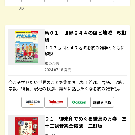
AD
Ｗ０１ 世界２４４の国と地域 改訂
版
１９７ヵ国と４７地域を旅の雑学とともに
解説
旅の図鑑
2024.07.18 発売
今こそ学びたい世界のことを集めました！首都、言語、民族、
宗教、特長、現地の挨拶、誰かに話したくなる旅の雑学も。
詳細を見る
０１ 御朱印でめぐる鎌倉のお寺 三
十三観音完全掲載 三訂版