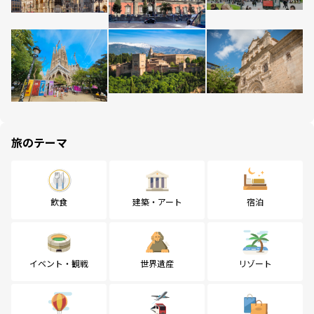
旅のテーマ
飲食
建築・アート
宿泊
イベント・観戦
世界遺産
リゾート