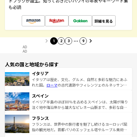
ドブックが誕生。知っておきたいハワイの年表やキーワード集
も必読
詳細を見る
…
1
2
3
9
AD
AD
人気の国と地域から探す
イタリア
イタリアは歴史、文化、グルメ、自然と多彩な魅力にあふ
れた国。
ローマ
の古代遺跡やフィレンツェのルネッサンス
美術、ヴェネツィアの運河など、歴史あるスポットはもち
スペイン
ろん、トスカーナの美しい田園風景やアマルフィ海岸の絶
景など、自然景観も見逃せない。観光の合間には、本場の
イベリア半島のほぼ80％を占めるスペインは、太陽が降り
ピザやパスタなど、絶品のイタリア料理を堪能することも
注ぐ地中海沿岸から雄大なピレネー山脈まで、多彩な自然
できる。朝目覚めてから夜眠るまで、すべての瞬間を楽し
と文化が詰まったヨーロッパ屈指の旅行先だ。多様な地域
フランス
ませてくれるイタリアで、忘れられない旅をしてみよう！
文化が根付くこの国では、情熱的なフラメンコ、熱気あふ
なお、新着のイタリア情報は
コンテンツ一覧
を参照してほ
れる闘牛、そして美味しいタパスが生活の一部となってい
フランスは、世界中の旅行者を魅了し続けるヨーロッパ屈
しい。
る。首都マドリードの洗練された雰囲気や、バルセロナの
指の観光地だ。首都パリのエッフェル塔やルーブル美術館
アートに溢れた街角から、地方では古代ローマ遺跡や中世
といった象徴的なスポットから、田舎町の古風な美しさま