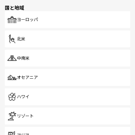
の多様性あふれるカラフルな町は、どこを歩いても新しい
国と地域
発見がある。さらに、治安のよさや充実した公共交通機関
も、旅行者にとっては魅力的なポイント。グルメも豊富
で、ホーカーズは地元の風情を楽しめる外せないスポット
ヨーロッパ
だ。訪れる人を飽きさせないシンガポールで、多様な魅力
を体感しよう。 なお、新着のシンガポール情報は
コンテン
ツ一覧
を参照してほしい。
北米
中南米
オセアニア
ハワイ
リゾート