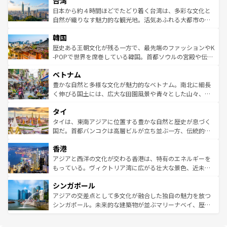
台湾
れるおもてなしの心で訪れる人々を迎えてくれるハワイの
リアリーフや大陸中央部にそびえるウルル（エアーズロッ
情報は
コンテンツ一覧
を参照してほしい。
人々、おいしいローカルフードやハワイアンミュージッ
ク）、タスマニアの美しい原生林やケアンズの熱帯雨林な
日本から約４時間ほどでたどり着く台湾は、多彩な文化と
ク、伝統的なフラダンスなど、すべてがハワイの魅力を彩
ど、見どころがたくさん。また、カフェやワイン、オージ
自然が織りなす魅力的な観光地。活気あふれる大都市の台
っている。訪れるたびに新しい発見と感動が待っているハ
ービーフなどの食文化も豊かで、美味しいものであふれて
北やノスタルジックな町並みが人気な九份（ジォウフェ
ワイを、存分に味わってほしい。 なお、新着のハワイ情報
韓国
いる。アクティビティも充実しており、サーフィンやダイ
ン）、静ひつな山岳地帯である台湾東部など、都市の喧騒
は
コンテンツ一覧
を参照してほしい。
ビング、ハイキングなど、アウトドア好きにはたまらな
と山間の静けさが共存しており、訪れる人に新しい発見と
歴史ある王朝文化が残る一方で、最先端のファッションやK
い。オーストラリアの多彩な魅力を存分に味わいつくそ
驚きをもたらしてくれる。また、奥深い台湾の食文化も魅
-POPで世界を席巻している韓国。首都ソウルの宮殿や伝統
う。 なお、新着のオーストラリア情報は
コンテンツ一覧
を
力で、夜市などの屋台グルメから高級料理、ヘルシーで美
家屋が並ぶエリアでは韓国の歴史と文化に浸ることがで
参照してほしい。
ベトナム
容にもいいと評判のスイーツなど、バラエティ豊かな料理
き、地方に足を延ばせば四季折々の自然美を楽しむことが
が味わえる。 なお、新着の台湾情報は
コンテンツ一覧
を参
できる。そして、キムチや焼肉、絶品のストリートフード
豊かな自然と多様な文化が魅力的なベトナム。南北に細長
照してほしい。
まで、さまざまな韓国料理が待っている。夜には、韓国な
く伸びる国土には、広大な田園風景や青々とした山々、世
らではのナイトライフも堪能できる。あたたかいホスピタ
界遺産に登録された壮大な自然景観が点在し、都市部では
タイ
リティに包まれながら、韓国の多彩な魅力を心ゆくまで味
急速な発展と共に伝統が息づく。ハノイの古い町並みやホ
わってみてほしい。 なお、新着の韓国情報は
コンテンツ一
ーチミン市のフランス統治時代の建物も、独特の雰囲気を
タイは、東南アジアに位置する豊かな自然と歴史が息づく
覧
を参照してほしい。
醸し出している。また、バラエティの豊かさとおいしさで
国だ。首都バンコクは高層ビルが立ち並ぶ一方、伝統的な
世界中の食通を魅了してやまないベトナム料理も魅力のひ
寺院や市場がいたるところに点在し、古きよき文化と現代
香港
とつ。フォーやバインミー、ベトナムコーヒーなどは、ぜ
の活気が交差している。北部ではチェンマイなどの山岳地
ひ現地で味わいたい。どの地域を訪れてもあたたかい人々
帯で自然と触れ合い、南部ではプーケットやクラビの美し
アジアと西洋の文化が交わる香港は、特有のエネルギーを
が旅行者を迎えてくれるので、きっと忘れられない旅にな
いビーチでリゾート気分を楽しむことができる。タイ料理
もっている。ヴィクトリア湾に広がる壮大な景色、近未来
るはずだ。 なお、新着のベトナム情報は
コンテンツ一覧
を
は世界的に有名で、屋台から高級レストランまで味覚を刺
的なアートスポット、そして歴史と現代が融合した町並
参照してほしい。
シンガポール
激する。気候は一年中温暖で、どの季節にも異なる楽しみ
み、どこを訪れても感動するはず。観光スポットが密集し
が待っている。親しみやすいタイの人々、仏教を中心とし
ており、効率よく見どころを回れるのも魅力。息をのむよ
アジアの交差点として多文化が融合した独自の魅力を放つ
た文化、そして多様な観光資源が、訪れる旅人を魅了し続
うな絶景から文化的な体験まで、香港を存分に楽しみ尽く
シンガポール。未来的な建築物が並ぶマリーナベイ、歴史
ける。 なお、新着のタイ情報は
コンテンツ一覧
を参照して
そう。 なお、新着の香港情報は
コンテンツ一覧
を参照して
と伝統を感じられるエスニックタウン、多数の緑豊かな公
ほしい。
ほしい。
園や自然保護区など、自然が調和した近代的な景観と文化