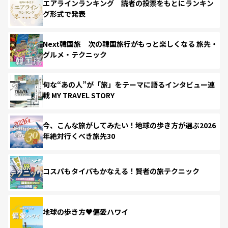
エアラインランキング 読者の投票をもとにランキン
グ形式で発表
Next韓国旅 次の韓国旅行がもっと楽しくなる 旅先・
グルメ・テクニック
旬な“あの人”が「旅」をテーマに語るインタビュー連
載 MY TRAVEL STORY
今、こんな旅がしてみたい！地球の歩き方が選ぶ2026
年絶対行くべき旅先30
コスパもタイパもかなえる！賢者の旅テクニック
地球の歩き方♥偏愛ハワイ