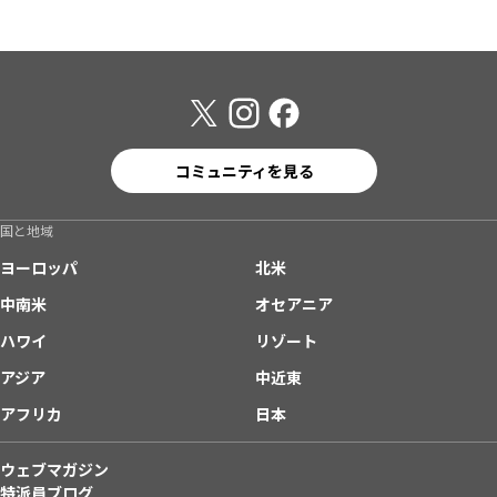
コミュニティを見る
国と地域
ヨーロッパ
北米
中南米
オセアニア
ハワイ
リゾート
アジア
中近東
アフリカ
日本
ウェブマガジン
特派員ブログ