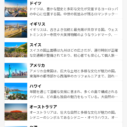
ドイツ
の城塞都市、穏やかなビーチリゾートまで多彩な表情を見
で、幅広い魅力が詰まっている。華麗な宮殿、歴史的な大
せる。地方によって風土や気候が異なるスペインはその個
聖堂、美しいビーチ、そして豊かな自然が、訪れる者を心
ドイツは、豊かな歴史と多彩な文化が交差するヨーロッパ
性で訪れる人を魅了する。 なお、新着のスペイン情報は
コ
から魅了する。また、フランスは美食の国としても知ら
の中心に位置する国。中世の街並みが残るロマンチック街
ンテンツ一覧
を参照してほしい。
れ、フランス料理はユネスコ無形文化遺産にも登録されて
道から、未来を先取りするようなモダンな都市まで多様な
イギリス
いる。シャンパンの発祥地であるランス、プロヴァンスの
顔を持つこの国は、どこを歩いても飽きることがない。ベ
香り高いラベンダー畑など、多彩な楽しみ方が可能だ。さ
ルリンの文化的活気、バイエルン州のアルプスの絶景、そ
イギリスは、古きよき伝統と最先端が共存する国。ウェス
らに、パリ以外の地域にも魅力が溢れており、どの街角に
してライン川沿いのワイン畑といった風景は必見。ビール
トミンスター寺院や大英博物館のようなランドマーク、歴
も豊かな歴史と文化が息づいている。パリ以外の個性あふ
とソーセージを味わいながら地元の人と過ごす楽しい時間
史ある大学都市、美しい丘陵地帯や牧歌的な風景など、エ
れる地方に足を運ぶとそれぞれで全く異なる文化を体験で
スイス
は、お酒好きな人にはぜひ体験してほしい。 なお、新着の
リアごとに異なる魅力がある。また、優雅なアフタヌーン
きるだろう。 なお、新着のフランス情報は
コンテンツ一覧
ドイツ情報は
コンテンツ一覧
を参照してほしい。
ティー、ビール好きにはたまらない英国パブ、サッカー観
スイスの国土面積は九州ほどの広さだが、運行時刻が正確
を参照してほしい。
戦など、本場だからこそできる体験も豊富。イギリスを旅
な交通網が整備されており、初心者でも安心して個人旅行
して楽しみつくそう。 なお、新着のイギリス情報は
コンテ
を楽しめる。日本同様に時刻表どおりの旅が可能だ。中世
アメリカ
ンツ一覧
を参照してほしい。
の建物がそのまま残る町や、スイスならではのユニークな
博物館もあり、アルプス観光だけでなく町歩きも満喫する
アメリカ合衆国は、広大な土地と多様な文化が魅力の国。
ことができる。国民の所得が高いため物価も高いが、旅行
東海岸の都市部から西海岸のカリフォルニアまで、訪れる
者向けの交通パス提供のサービスもあり、うまく活用すれ
場所ごとに異なる風景と体験が待っている。ニューヨーク
ハワイ
ば市内交通費無料で観光を楽しむこともできる。 なお、新
のような巨大都市は、観光、ショッピング、エンターテイ
着のスイス情報は
コンテンツ一覧
を参照してほしい。
ンメントが詰まった刺激的なスポットだ。一方、アメリカ
年間を通じて温暖な気候に恵まれ、多くの島で構成される
西部には大自然が広がり、グランドキャニオンやイエロー
ハワイは、どの島も独自の魅力をもっている。大自然の神
ストーン国立公園といった絶景が堪能できる。さらに、南
秘を感じたいなら、火山が生み出した壮大な景観を誇るハ
オーストラリア
部のニューオーリンズでは、音楽と美食が融合した独特の
ワイ島は見逃せない。また、定番の観光地といえばオアフ
文化が魅力。旅行者はアメリカの各地域で異なる魅力を楽
島だが、静かな自然を求めるならマウイ島やカウアイ島が
オーストラリアは、壮大な自然と多様な文化が魅力の国。
しみながら、その多様性と豊かな歴史を感じることができ
おすすめ。エメラルドグリーンに輝く海をはじめ、豊かな
シドニーのシンボルであるシドニー・オペラハウス、オー
るだろう。車でのロードトリップや列車の旅も、アメリカ
文化や歴史が息づいている。「アロハスピリット」と呼ば
ストラリア東海岸北部に広がる大サンゴ礁地帯グレートバ
ならではの贅沢な旅のスタイルだ。 なお、新着のアメリカ