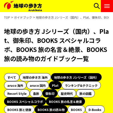
TOP
ガイドブック
地球の歩き方 Jシリーズ（国内）、Plat、御朱印、BOO
地球の歩き方 Jシリーズ（国内）、Pla
t、御朱印、BOOKS スペシャルコラ
ボ、BOOKS 旅の名言＆絶景、BOOKS
旅の読み物のガイドブック一覧
すべて
地球の歩き方 海外
地球の歩き方 Jシリーズ（国内）
aruco 海外
aruco 国内
Plat
ランキング&テクニック
Resort Style
島旅
御朱印
歴史時代
旅の図鑑
BOOKS スペシャルコラボ
BOOKS 旅の名言＆絶景
BOOKS 旅と健康
BOOKS 旅の読み物
BOOKS
D-Books