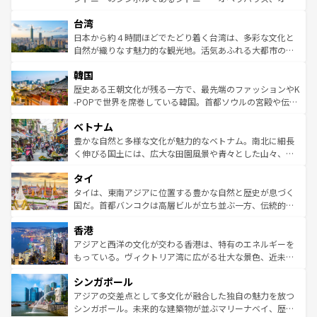
ならではの贅沢な旅のスタイルだ。 なお、新着のアメリカ
れるおもてなしの心で訪れる人々を迎えてくれるハワイの
ストラリア東海岸北部に広がる大サンゴ礁地帯グレートバ
情報は
コンテンツ一覧
を参照してほしい。
人々、おいしいローカルフードやハワイアンミュージッ
台湾
リアリーフや大陸中央部にそびえるウルル（エアーズロッ
ク、伝統的なフラダンスなど、すべてがハワイの魅力を彩
ク）、タスマニアの美しい原生林やケアンズの熱帯雨林な
日本から約４時間ほどでたどり着く台湾は、多彩な文化と
っている。訪れるたびに新しい発見と感動が待っているハ
ど、見どころがたくさん。また、カフェやワイン、オージ
自然が織りなす魅力的な観光地。活気あふれる大都市の台
ワイを、存分に味わってほしい。 なお、新着のハワイ情報
ービーフなどの食文化も豊かで、美味しいものであふれて
北やノスタルジックな町並みが人気な九份（ジォウフェ
は
コンテンツ一覧
を参照してほしい。
韓国
いる。アクティビティも充実しており、サーフィンやダイ
ン）、静ひつな山岳地帯である台湾東部など、都市の喧騒
ビング、ハイキングなど、アウトドア好きにはたまらな
と山間の静けさが共存しており、訪れる人に新しい発見と
歴史ある王朝文化が残る一方で、最先端のファッションやK
い。オーストラリアの多彩な魅力を存分に味わいつくそ
驚きをもたらしてくれる。また、奥深い台湾の食文化も魅
-POPで世界を席巻している韓国。首都ソウルの宮殿や伝統
う。 なお、新着のオーストラリア情報は
コンテンツ一覧
を
力で、夜市などの屋台グルメから高級料理、ヘルシーで美
家屋が並ぶエリアでは韓国の歴史と文化に浸ることがで
参照してほしい。
ベトナム
容にもいいと評判のスイーツなど、バラエティ豊かな料理
き、地方に足を延ばせば四季折々の自然美を楽しむことが
が味わえる。 なお、新着の台湾情報は
コンテンツ一覧
を参
できる。そして、キムチや焼肉、絶品のストリートフード
豊かな自然と多様な文化が魅力的なベトナム。南北に細長
照してほしい。
まで、さまざまな韓国料理が待っている。夜には、韓国な
く伸びる国土には、広大な田園風景や青々とした山々、世
らではのナイトライフも堪能できる。あたたかいホスピタ
界遺産に登録された壮大な自然景観が点在し、都市部では
タイ
リティに包まれながら、韓国の多彩な魅力を心ゆくまで味
急速な発展と共に伝統が息づく。ハノイの古い町並みやホ
わってみてほしい。 なお、新着の韓国情報は
コンテンツ一
ーチミン市のフランス統治時代の建物も、独特の雰囲気を
タイは、東南アジアに位置する豊かな自然と歴史が息づく
覧
を参照してほしい。
醸し出している。また、バラエティの豊かさとおいしさで
国だ。首都バンコクは高層ビルが立ち並ぶ一方、伝統的な
世界中の食通を魅了してやまないベトナム料理も魅力のひ
寺院や市場がいたるところに点在し、古きよき文化と現代
香港
とつ。フォーやバインミー、ベトナムコーヒーなどは、ぜ
の活気が交差している。北部ではチェンマイなどの山岳地
ひ現地で味わいたい。どの地域を訪れてもあたたかい人々
帯で自然と触れ合い、南部ではプーケットやクラビの美し
アジアと西洋の文化が交わる香港は、特有のエネルギーを
が旅行者を迎えてくれるので、きっと忘れられない旅にな
いビーチでリゾート気分を楽しむことができる。タイ料理
もっている。ヴィクトリア湾に広がる壮大な景色、近未来
るはずだ。 なお、新着のベトナム情報は
コンテンツ一覧
を
は世界的に有名で、屋台から高級レストランまで味覚を刺
的なアートスポット、そして歴史と現代が融合した町並
参照してほしい。
シンガポール
激する。気候は一年中温暖で、どの季節にも異なる楽しみ
み、どこを訪れても感動するはず。観光スポットが密集し
が待っている。親しみやすいタイの人々、仏教を中心とし
ており、効率よく見どころを回れるのも魅力。息をのむよ
アジアの交差点として多文化が融合した独自の魅力を放つ
た文化、そして多様な観光資源が、訪れる旅人を魅了し続
うな絶景から文化的な体験まで、香港を存分に楽しみ尽く
シンガポール。未来的な建築物が並ぶマリーナベイ、歴史