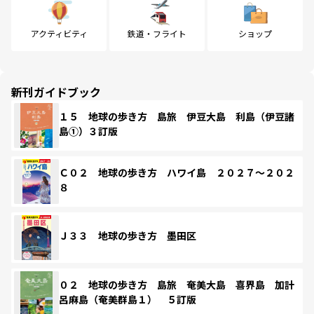
アクティビティ
鉄道・フライト
ショップ
新刊ガイドブック
１５ 地球の歩き方 島旅 伊豆大島 利島（伊豆諸
島①）３訂版
Ｃ０２ 地球の歩き方 ハワイ島 ２０２７～２０２
８
Ｊ３３ 地球の歩き方 墨田区
０２ 地球の歩き方 島旅 奄美大島 喜界島 加計
呂麻島（奄美群島１） ５訂版