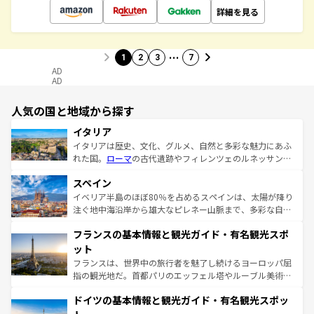
詳細を見る
…
1
2
3
7
AD
AD
人気の国と地域から探す
イタリア
イタリアは歴史、文化、グルメ、自然と多彩な魅力にあふ
れた国。
ローマ
の古代遺跡やフィレンツェのルネッサンス
美術、ヴェネツィアの運河など、歴史あるスポットはもち
スペイン
ろん、トスカーナの美しい田園風景やアマルフィ海岸の絶
景など、自然景観も見逃せない。観光の合間には、本場の
イベリア半島のほぼ80％を占めるスペインは、太陽が降り
ピザやパスタなど、絶品のイタリア料理を堪能することも
注ぐ地中海沿岸から雄大なピレネー山脈まで、多彩な自然
できる。朝目覚めてから夜眠るまで、すべての瞬間を楽し
と文化が詰まったヨーロッパ屈指の旅行先だ。多様な地域
フランスの基本情報と観光ガイド・有名観光スポ
ませてくれるイタリアで、忘れられない旅をしてみよう！
文化が根付くこの国では、情熱的なフラメンコ、熱気あふ
なお、新着のイタリア情報は
コンテンツ一覧
を参照してほ
れる闘牛、そして美味しいタパスが生活の一部となってい
ット
しい。
る。首都マドリードの洗練された雰囲気や、バルセロナの
フランスは、世界中の旅行者を魅了し続けるヨーロッパ屈
アートに溢れた街角から、地方では古代ローマ遺跡や中世
指の観光地だ。首都パリのエッフェル塔やルーブル美術館
の城塞都市、穏やかなビーチリゾートまで多彩な表情を見
といった象徴的なスポットから、田舎町の古風な美しさま
せる。地方によって風土や気候が異なるスペインはその個
ドイツの基本情報と観光ガイド・有名観光スポッ
で、幅広い魅力が詰まっている。華麗な宮殿、歴史的な大
性で訪れる人を魅了する。 なお、新着のスペイン情報は
コ
聖堂、美しいビーチ、そして豊かな自然が、訪れる者を心