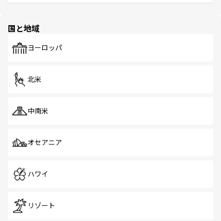
ける。 なお、新着のタイ情報は
コンテンツ一覧
を参照して
そう。 なお、新着の香港情報は
コンテンツ一覧
を参照して
と伝統を感じられるエスニックタウン、多数の緑豊かな公
ほしい。
ほしい。
園や自然保護区など、自然が調和した近代的な景観と文化
の多様性あふれるカラフルな町は、どこを歩いても新しい
国と地域
発見がある。さらに、治安のよさや充実した公共交通機関
も、旅行者にとっては魅力的なポイント。グルメも豊富
で、ホーカーズは地元の風情を楽しめる外せないスポット
ヨーロッパ
だ。訪れる人を飽きさせないシンガポールで、多様な魅力
を体感しよう。 なお、新着のシンガポール情報は
コンテン
ツ一覧
を参照してほしい。
北米
中南米
オセアニア
ハワイ
リゾート