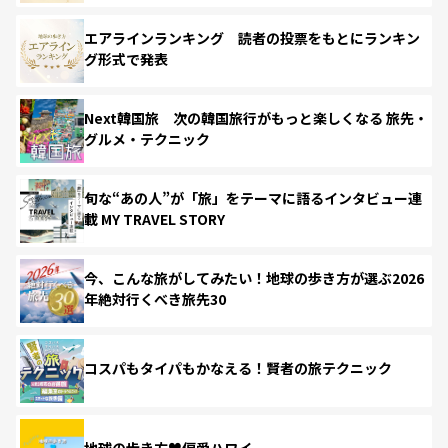
エアラインランキング 読者の投票をもとにランキン
グ形式で発表
Next韓国旅 次の韓国旅行がもっと楽しくなる 旅先・
グルメ・テクニック
旬な“あの人”が「旅」をテーマに語るインタビュー連
載 MY TRAVEL STORY
今、こんな旅がしてみたい！地球の歩き方が選ぶ2026
年絶対行くべき旅先30
コスパもタイパもかなえる！賢者の旅テクニック