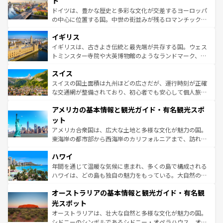
ト
ンテンツ一覧
を参照してほしい。
から魅了する。また、フランスは美食の国としても知ら
ドイツは、豊かな歴史と多彩な文化が交差するヨーロッパ
れ、フランス料理はユネスコ無形文化遺産にも登録されて
の中心に位置する国。中世の街並みが残るロマンチック街
いる。シャンパンの発祥地であるランス、プロヴァンスの
道から、未来を先取りするようなモダンな都市まで多様な
香り高いラベンダー畑など、多彩な楽しみ方が可能だ。さ
イギリス
顔を持つこの国は、どこを歩いても飽きることがない。ベ
らに、パリ以外の地域にも魅力が溢れており、どの街角に
ルリンの文化的活気、バイエルン州のアルプスの絶景、そ
イギリスは、古きよき伝統と最先端が共存する国。ウェス
も豊かな歴史と文化が息づいている。パリ以外の個性あふ
してライン川沿いのワイン畑といった風景は必見。ビール
トミンスター寺院や大英博物館のようなランドマーク、歴
れる地方に足を運ぶとそれぞれで全く異なる文化を体験で
とソーセージを味わいながら地元の人と過ごす楽しい時間
史ある大学都市、美しい丘陵地帯や牧歌的な風景など、エ
きるだろう。 なお、新着のフランス情報は
コンテンツ一覧
スイス
は、お酒好きな人にはぜひ体験してほしい。 なお、新着の
リアごとに異なる魅力がある。また、優雅なアフタヌーン
を参照してほしい。
ドイツ情報は
コンテンツ一覧
を参照してほしい。
ティー、ビール好きにはたまらない英国パブ、サッカー観
スイスの国土面積は九州ほどの広さだが、運行時刻が正確
戦など、本場だからこそできる体験も豊富。イギリスを旅
な交通網が整備されており、初心者でも安心して個人旅行
して楽しみつくそう。 なお、新着のイギリス情報は
コンテ
を楽しめる。日本同様に時刻表どおりの旅が可能だ。中世
アメリカの基本情報と観光ガイド・有名観光スポ
ンツ一覧
を参照してほしい。
の建物がそのまま残る町や、スイスならではのユニークな
博物館もあり、アルプス観光だけでなく町歩きも満喫する
ット
ことができる。国民の所得が高いため物価も高いが、旅行
アメリカ合衆国は、広大な土地と多様な文化が魅力の国。
者向けの交通パス提供のサービスもあり、うまく活用すれ
東海岸の都市部から西海岸のカリフォルニアまで、訪れる
ば市内交通費無料で観光を楽しむこともできる。 なお、新
場所ごとに異なる風景と体験が待っている。ニューヨーク
着のスイス情報は
コンテンツ一覧
を参照してほしい。
ハワイ
のような巨大都市は、観光、ショッピング、エンターテイ
ンメントが詰まった刺激的なスポットだ。一方、アメリカ
年間を通じて温暖な気候に恵まれ、多くの島で構成される
西部には大自然が広がり、グランドキャニオンやイエロー
ハワイは、どの島も独自の魅力をもっている。大自然の神
ストーン国立公園といった絶景が堪能できる。さらに、南
秘を感じたいなら、火山が生み出した壮大な景観を誇るハ
オーストラリアの基本情報と観光ガイド・有名観
部のニューオーリンズでは、音楽と美食が融合した独特の
ワイ島は見逃せない。また、定番の観光地といえばオアフ
文化が魅力。旅行者はアメリカの各地域で異なる魅力を楽
島だが、静かな自然を求めるならマウイ島やカウアイ島が
光スポット
しみながら、その多様性と豊かな歴史を感じることができ
おすすめ。エメラルドグリーンに輝く海をはじめ、豊かな
オーストラリアは、壮大な自然と多様な文化が魅力の国。
るだろう。車でのロードトリップや列車の旅も、アメリカ
文化や歴史が息づいている。「アロハスピリット」と呼ば
シドニーのシンボルであるシドニー・オペラハウス、オー