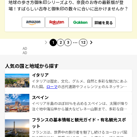
地球の歩き方御朱印シリーズより、奈良のお寺の最新版が登
場！すばらしい古寺と御朱印の数々に合いに出かけませんか？
詳細を見る
…
1
2
3
12
AD
AD
人気の国と地域から探す
イタリア
イタリアは歴史、文化、グルメ、自然と多彩な魅力にあふ
れた国。
ローマ
の古代遺跡やフィレンツェのルネッサンス
美術、ヴェネツィアの運河など、歴史あるスポットはもち
スペイン
ろん、トスカーナの美しい田園風景やアマルフィ海岸の絶
景など、自然景観も見逃せない。観光の合間には、本場の
イベリア半島のほぼ80％を占めるスペインは、太陽が降り
ピザやパスタなど、絶品のイタリア料理を堪能することも
注ぐ地中海沿岸から雄大なピレネー山脈まで、多彩な自然
できる。朝目覚めてから夜眠るまで、すべての瞬間を楽し
と文化が詰まったヨーロッパ屈指の旅行先だ。多様な地域
フランスの基本情報と観光ガイド・有名観光スポ
ませてくれるイタリアで、忘れられない旅をしてみよう！
文化が根付くこの国では、情熱的なフラメンコ、熱気あふ
なお、新着のイタリア情報は
コンテンツ一覧
を参照してほ
れる闘牛、そして美味しいタパスが生活の一部となってい
ット
しい。
る。首都マドリードの洗練された雰囲気や、バルセロナの
フランスは、世界中の旅行者を魅了し続けるヨーロッパ屈
アートに溢れた街角から、地方では古代ローマ遺跡や中世