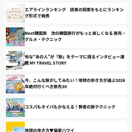
エアラインランキング 読者の投票をもとにランキン
グ形式で発表
Next韓国旅 次の韓国旅行がもっと楽しくなる 旅先・
グルメ・テクニック
旬な“あの人”が「旅」をテーマに語るインタビュー連
載 MY TRAVEL STORY
今、こんな旅がしてみたい！地球の歩き方が選ぶ2026
年絶対行くべき旅先30
コスパもタイパもかなえる！賢者の旅テクニック
地球の歩き方♥偏愛ハワイ