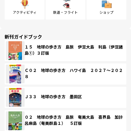
アクティビティ
鉄道・フライト
ショップ
新刊ガイドブック
１５ 地球の歩き方 島旅 伊豆大島 利島（伊豆諸
島①）３訂版
Ｃ０２ 地球の歩き方 ハワイ島 ２０２７～２０２
８
Ｊ３３ 地球の歩き方 墨田区
０２ 地球の歩き方 島旅 奄美大島 喜界島 加計
呂麻島（奄美群島１） ５訂版