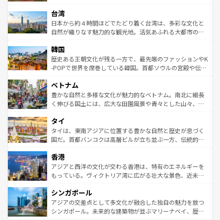
るだろう。車でのロードトリップや列車の旅も、アメリカ
文化や歴史が息づいている。「アロハスピリット」と呼ば
ストラリア東海岸北部に広がる大サンゴ礁地帯グレートバ
ならではの贅沢な旅のスタイルだ。 なお、新着のアメリカ
台湾
れるおもてなしの心で訪れる人々を迎えてくれるハワイの
リアリーフや大陸中央部にそびえるウルル（エアーズロッ
情報は
コンテンツ一覧
を参照してほしい。
人々、おいしいローカルフードやハワイアンミュージッ
ク）、タスマニアの美しい原生林やケアンズの熱帯雨林な
日本から約４時間ほどでたどり着く台湾は、多彩な文化と
ク、伝統的なフラダンスなど、すべてがハワイの魅力を彩
ど、見どころがたくさん。また、カフェやワイン、オージ
自然が織りなす魅力的な観光地。活気あふれる大都市の台
っている。訪れるたびに新しい発見と感動が待っているハ
ービーフなどの食文化も豊かで、美味しいものであふれて
北やノスタルジックな町並みが人気な九份（ジォウフェ
ワイを、存分に味わってほしい。 なお、新着のハワイ情報
韓国
いる。アクティビティも充実しており、サーフィンやダイ
ン）、静ひつな山岳地帯である台湾東部など、都市の喧騒
は
コンテンツ一覧
を参照してほしい。
ビング、ハイキングなど、アウトドア好きにはたまらな
と山間の静けさが共存しており、訪れる人に新しい発見と
歴史ある王朝文化が残る一方で、最先端のファッションやK
い。オーストラリアの多彩な魅力を存分に味わいつくそ
驚きをもたらしてくれる。また、奥深い台湾の食文化も魅
-POPで世界を席巻している韓国。首都ソウルの宮殿や伝統
う。 なお、新着のオーストラリア情報は
コンテンツ一覧
を
力で、夜市などの屋台グルメから高級料理、ヘルシーで美
家屋が並ぶエリアでは韓国の歴史と文化に浸ることがで
参照してほしい。
ベトナム
容にもいいと評判のスイーツなど、バラエティ豊かな料理
き、地方に足を延ばせば四季折々の自然美を楽しむことが
が味わえる。 なお、新着の台湾情報は
コンテンツ一覧
を参
できる。そして、キムチや焼肉、絶品のストリートフード
豊かな自然と多様な文化が魅力的なベトナム。南北に細長
照してほしい。
まで、さまざまな韓国料理が待っている。夜には、韓国な
く伸びる国土には、広大な田園風景や青々とした山々、世
らではのナイトライフも堪能できる。あたたかいホスピタ
界遺産に登録された壮大な自然景観が点在し、都市部では
タイ
リティに包まれながら、韓国の多彩な魅力を心ゆくまで味
急速な発展と共に伝統が息づく。ハノイの古い町並みやホ
わってみてほしい。 なお、新着の韓国情報は
コンテンツ一
ーチミン市のフランス統治時代の建物も、独特の雰囲気を
タイは、東南アジアに位置する豊かな自然と歴史が息づく
覧
を参照してほしい。
醸し出している。また、バラエティの豊かさとおいしさで
国だ。首都バンコクは高層ビルが立ち並ぶ一方、伝統的な
世界中の食通を魅了してやまないベトナム料理も魅力のひ
寺院や市場がいたるところに点在し、古きよき文化と現代
香港
とつ。フォーやバインミー、ベトナムコーヒーなどは、ぜ
の活気が交差している。北部ではチェンマイなどの山岳地
ひ現地で味わいたい。どの地域を訪れてもあたたかい人々
帯で自然と触れ合い、南部ではプーケットやクラビの美し
アジアと西洋の文化が交わる香港は、特有のエネルギーを
が旅行者を迎えてくれるので、きっと忘れられない旅にな
いビーチでリゾート気分を楽しむことができる。タイ料理
もっている。ヴィクトリア湾に広がる壮大な景色、近未来
るはずだ。 なお、新着のベトナム情報は
コンテンツ一覧
を
は世界的に有名で、屋台から高級レストランまで味覚を刺
的なアートスポット、そして歴史と現代が融合した町並
参照してほしい。
シンガポール
激する。気候は一年中温暖で、どの季節にも異なる楽しみ
み、どこを訪れても感動するはず。観光スポットが密集し
が待っている。親しみやすいタイの人々、仏教を中心とし
ており、効率よく見どころを回れるのも魅力。息をのむよ
アジアの交差点として多文化が融合した独自の魅力を放つ
た文化、そして多様な観光資源が、訪れる旅人を魅了し続
うな絶景から文化的な体験まで、香港を存分に楽しみ尽く
シンガポール。未来的な建築物が並ぶマリーナベイ、歴史
ける。 なお、新着のタイ情報は
コンテンツ一覧
を参照して
そう。 なお、新着の香港情報は
コンテンツ一覧
を参照して
と伝統を感じられるエスニックタウン、多数の緑豊かな公