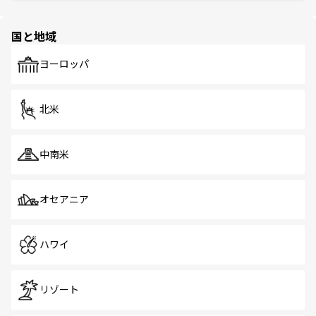
ほしい。
ほしい。
園や自然保護区など、自然が調和した近代的な景観と文化
の多様性あふれるカラフルな町は、どこを歩いても新しい
国と地域
発見がある。さらに、治安のよさや充実した公共交通機関
も、旅行者にとっては魅力的なポイント。グルメも豊富
で、ホーカーズは地元の風情を楽しめる外せないスポット
ヨーロッパ
だ。訪れる人を飽きさせないシンガポールで、多様な魅力
を体感しよう。 なお、新着のシンガポール情報は
コンテン
ツ一覧
を参照してほしい。
北米
中南米
オセアニア
ハワイ
リゾート