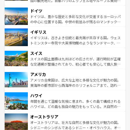
指の観光地だ。首都パリのエッフェル塔やルーブル美術館
の城塞都市、穏やかなビーチリゾートまで多彩な表情を見
といった象徴的なスポットから、田舎町の古風な美しさま
せる。地方によって風土や気候が異なるスペインはその個
ドイツ
で、幅広い魅力が詰まっている。華麗な宮殿、歴史的な大
性で訪れる人を魅了する。 なお、新着のスペイン情報は
コ
聖堂、美しいビーチ、そして豊かな自然が、訪れる者を心
ドイツは、豊かな歴史と多彩な文化が交差するヨーロッパ
ンテンツ一覧
を参照してほしい。
から魅了する。また、フランスは美食の国としても知ら
の中心に位置する国。中世の街並みが残るロマンチック街
れ、フランス料理はユネスコ無形文化遺産にも登録されて
道から、未来を先取りするようなモダンな都市まで多様な
イギリス
いる。シャンパンの発祥地であるランス、プロヴァンスの
顔を持つこの国は、どこを歩いても飽きることがない。ベ
香り高いラベンダー畑など、多彩な楽しみ方が可能だ。さ
ルリンの文化的活気、バイエルン州のアルプスの絶景、そ
イギリスは、古きよき伝統と最先端が共存する国。ウェス
らに、パリ以外の地域にも魅力が溢れており、どの街角に
してライン川沿いのワイン畑といった風景は必見。ビール
トミンスター寺院や大英博物館のようなランドマーク、歴
も豊かな歴史と文化が息づいている。パリ以外の個性あふ
とソーセージを味わいながら地元の人と過ごす楽しい時間
史ある大学都市、美しい丘陵地帯や牧歌的な風景など、エ
れる地方に足を運ぶとそれぞれで全く異なる文化を体験で
スイス
は、お酒好きな人にはぜひ体験してほしい。 なお、新着の
リアごとに異なる魅力がある。また、優雅なアフタヌーン
きるだろう。 なお、新着のフランス情報は
コンテンツ一覧
ドイツ情報は
コンテンツ一覧
を参照してほしい。
ティー、ビール好きにはたまらない英国パブ、サッカー観
スイスの国土面積は九州ほどの広さだが、運行時刻が正確
を参照してほしい。
戦など、本場だからこそできる体験も豊富。イギリスを旅
な交通網が整備されており、初心者でも安心して個人旅行
して楽しみつくそう。 なお、新着のイギリス情報は
コンテ
を楽しめる。日本同様に時刻表どおりの旅が可能だ。中世
アメリカ
ンツ一覧
を参照してほしい。
の建物がそのまま残る町や、スイスならではのユニークな
博物館もあり、アルプス観光だけでなく町歩きも満喫する
アメリカ合衆国は、広大な土地と多様な文化が魅力の国。
ことができる。国民の所得が高いため物価も高いが、旅行
東海岸の都市部から西海岸のカリフォルニアまで、訪れる
者向けの交通パス提供のサービスもあり、うまく活用すれ
場所ごとに異なる風景と体験が待っている。ニューヨーク
ハワイ
ば市内交通費無料で観光を楽しむこともできる。 なお、新
のような巨大都市は、観光、ショッピング、エンターテイ
着のスイス情報は
コンテンツ一覧
を参照してほしい。
ンメントが詰まった刺激的なスポットだ。一方、アメリカ
年間を通じて温暖な気候に恵まれ、多くの島で構成される
西部には大自然が広がり、グランドキャニオンやイエロー
ハワイは、どの島も独自の魅力をもっている。大自然の神
ストーン国立公園といった絶景が堪能できる。さらに、南
秘を感じたいなら、火山が生み出した壮大な景観を誇るハ
オーストラリア
部のニューオーリンズでは、音楽と美食が融合した独特の
ワイ島は見逃せない。また、定番の観光地といえばオアフ
文化が魅力。旅行者はアメリカの各地域で異なる魅力を楽
島だが、静かな自然を求めるならマウイ島やカウアイ島が
オーストラリアは、壮大な自然と多様な文化が魅力の国。
しみながら、その多様性と豊かな歴史を感じることができ
おすすめ。エメラルドグリーンに輝く海をはじめ、豊かな
シドニーのシンボルであるシドニー・オペラハウス、オー