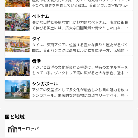
い。オーストラリアの多彩な魅力を存分に味わいつくそ
驚きをもたらしてくれる。また、奥深い台湾の食文化も魅
-POPで世界を席巻している韓国。首都ソウルの宮殿や伝統
う。 なお、新着のオーストラリア情報は
コンテンツ一覧
を
力で、夜市などの屋台グルメから高級料理、ヘルシーで美
家屋が並ぶエリアでは韓国の歴史と文化に浸ることがで
参照してほしい。
ベトナム
容にもいいと評判のスイーツなど、バラエティ豊かな料理
き、地方に足を延ばせば四季折々の自然美を楽しむことが
が味わえる。 なお、新着の台湾情報は
コンテンツ一覧
を参
できる。そして、キムチや焼肉、絶品のストリートフード
豊かな自然と多様な文化が魅力的なベトナム。南北に細長
照してほしい。
まで、さまざまな韓国料理が待っている。夜には、韓国な
く伸びる国土には、広大な田園風景や青々とした山々、世
らではのナイトライフも堪能できる。あたたかいホスピタ
界遺産に登録された壮大な自然景観が点在し、都市部では
タイ
リティに包まれながら、韓国の多彩な魅力を心ゆくまで味
急速な発展と共に伝統が息づく。ハノイの古い町並みやホ
わってみてほしい。 なお、新着の韓国情報は
コンテンツ一
ーチミン市のフランス統治時代の建物も、独特の雰囲気を
タイは、東南アジアに位置する豊かな自然と歴史が息づく
覧
を参照してほしい。
醸し出している。また、バラエティの豊かさとおいしさで
国だ。首都バンコクは高層ビルが立ち並ぶ一方、伝統的な
世界中の食通を魅了してやまないベトナム料理も魅力のひ
寺院や市場がいたるところに点在し、古きよき文化と現代
香港
とつ。フォーやバインミー、ベトナムコーヒーなどは、ぜ
の活気が交差している。北部ではチェンマイなどの山岳地
ひ現地で味わいたい。どの地域を訪れてもあたたかい人々
帯で自然と触れ合い、南部ではプーケットやクラビの美し
アジアと西洋の文化が交わる香港は、特有のエネルギーを
が旅行者を迎えてくれるので、きっと忘れられない旅にな
いビーチでリゾート気分を楽しむことができる。タイ料理
もっている。ヴィクトリア湾に広がる壮大な景色、近未来
るはずだ。 なお、新着のベトナム情報は
コンテンツ一覧
を
は世界的に有名で、屋台から高級レストランまで味覚を刺
的なアートスポット、そして歴史と現代が融合した町並
参照してほしい。
シンガポール
激する。気候は一年中温暖で、どの季節にも異なる楽しみ
み、どこを訪れても感動するはず。観光スポットが密集し
が待っている。親しみやすいタイの人々、仏教を中心とし
ており、効率よく見どころを回れるのも魅力。息をのむよ
アジアの交差点として多文化が融合した独自の魅力を放つ
た文化、そして多様な観光資源が、訪れる旅人を魅了し続
うな絶景から文化的な体験まで、香港を存分に楽しみ尽く
シンガポール。未来的な建築物が並ぶマリーナベイ、歴史
ける。 なお、新着のタイ情報は
コンテンツ一覧
を参照して
そう。 なお、新着の香港情報は
コンテンツ一覧
を参照して
と伝統を感じられるエスニックタウン、多数の緑豊かな公
ほしい。
ほしい。
園や自然保護区など、自然が調和した近代的な景観と文化
の多様性あふれるカラフルな町は、どこを歩いても新しい
国と地域
発見がある。さらに、治安のよさや充実した公共交通機関
も、旅行者にとっては魅力的なポイント。グルメも豊富
で、ホーカーズは地元の風情を楽しめる外せないスポット
ヨーロッパ
だ。訪れる人を飽きさせないシンガポールで、多様な魅力