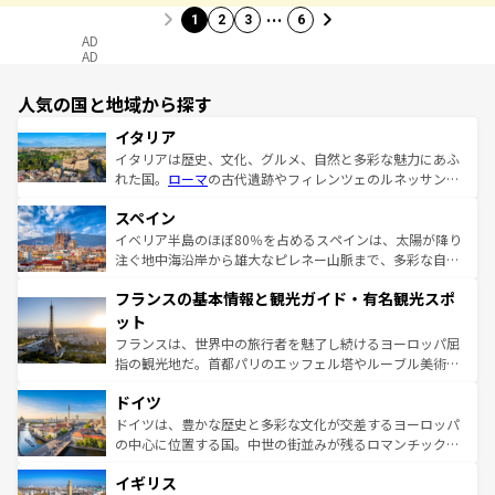
…
1
2
3
6
AD
AD
人気の国と地域から探す
イタリア
イタリアは歴史、文化、グルメ、自然と多彩な魅力にあふ
れた国。
ローマ
の古代遺跡やフィレンツェのルネッサンス
美術、ヴェネツィアの運河など、歴史あるスポットはもち
スペイン
ろん、トスカーナの美しい田園風景やアマルフィ海岸の絶
景など、自然景観も見逃せない。観光の合間には、本場の
イベリア半島のほぼ80％を占めるスペインは、太陽が降り
ピザやパスタなど、絶品のイタリア料理を堪能することも
注ぐ地中海沿岸から雄大なピレネー山脈まで、多彩な自然
できる。朝目覚めてから夜眠るまで、すべての瞬間を楽し
と文化が詰まったヨーロッパ屈指の旅行先だ。多様な地域
フランスの基本情報と観光ガイド・有名観光スポ
ませてくれるイタリアで、忘れられない旅をしてみよう！
文化が根付くこの国では、情熱的なフラメンコ、熱気あふ
なお、新着のイタリア情報は
コンテンツ一覧
を参照してほ
れる闘牛、そして美味しいタパスが生活の一部となってい
ット
しい。
る。首都マドリードの洗練された雰囲気や、バルセロナの
フランスは、世界中の旅行者を魅了し続けるヨーロッパ屈
アートに溢れた街角から、地方では古代ローマ遺跡や中世
指の観光地だ。首都パリのエッフェル塔やルーブル美術館
の城塞都市、穏やかなビーチリゾートまで多彩な表情を見
といった象徴的なスポットから、田舎町の古風な美しさま
せる。地方によって風土や気候が異なるスペインはその個
ドイツ
で、幅広い魅力が詰まっている。華麗な宮殿、歴史的な大
性で訪れる人を魅了する。 なお、新着のスペイン情報は
コ
聖堂、美しいビーチ、そして豊かな自然が、訪れる者を心
ドイツは、豊かな歴史と多彩な文化が交差するヨーロッパ
ンテンツ一覧
を参照してほしい。
から魅了する。また、フランスは美食の国としても知ら
の中心に位置する国。中世の街並みが残るロマンチック街
れ、フランス料理はユネスコ無形文化遺産にも登録されて
道から、未来を先取りするようなモダンな都市まで多様な
イギリス
いる。シャンパンの発祥地であるランス、プロヴァンスの
顔を持つこの国は、どこを歩いても飽きることがない。ベ