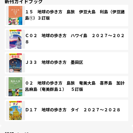
新刊ガイドブック
１５ 地球の歩き方 島旅 伊豆大島 利島（伊豆諸
島①）３訂版
Ｃ０２ 地球の歩き方 ハワイ島 ２０２７～２０２
８
Ｊ３３ 地球の歩き方 墨田区
０２ 地球の歩き方 島旅 奄美大島 喜界島 加計
呂麻島（奄美群島１） ５訂版
Ｄ１７ 地球の歩き方 タイ ２０２７～２０２８