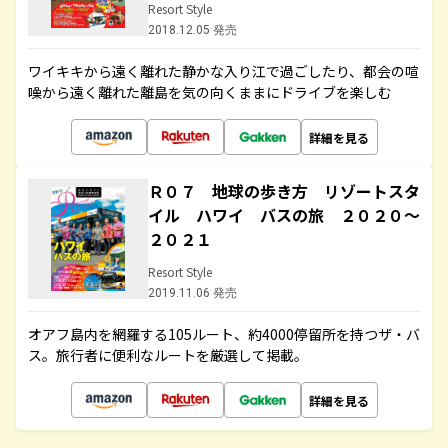
Resort Style
2018.12.05 発売
ワイキキから遠く離れた静かな入り江で過ごしたり、都会の喧
噪から遠く離れた離島を気の向くままにドライブを楽しむ
詳細を見る
Ｒ０７ 地球の歩き方 リゾートスタ
イル ハワイ バスの旅 ２０２０～
２０２１
Resort Style
2019.11.06 発売
オアフ島内を網羅する105ルート、約4000停留所を持つザ・バ
ス。旅行者に便利なルートを厳選して掲載。
詳細を見る