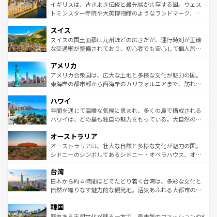
香り高いラベンダー畑など、多彩な楽しみ方が可能だ。さ
ルリンの文化的活気、バイエルン州のアルプスの絶景、そ
イギリスは、古きよき伝統と最先端が共存する国。ウェス
らに、パリ以外の地域にも魅力が溢れており、どの街角に
してライン川沿いのワイン畑といった風景は必見。ビール
トミンスター寺院や大英博物館のようなランドマーク、歴
も豊かな歴史と文化が息づいている。パリ以外の個性あふ
とソーセージを味わいながら地元の人と過ごす楽しい時間
史ある大学都市、美しい丘陵地帯や牧歌的な風景など、エ
れる地方に足を運ぶとそれぞれで全く異なる文化を体験で
スイス
は、お酒好きな人にはぜひ体験してほしい。 なお、新着の
リアごとに異なる魅力がある。また、優雅なアフタヌーン
きるだろう。 なお、新着のフランス情報は
コンテンツ一覧
ドイツ情報は
コンテンツ一覧
を参照してほしい。
ティー、ビール好きにはたまらない英国パブ、サッカー観
スイスの国土面積は九州ほどの広さだが、運行時刻が正確
を参照してほしい。
戦など、本場だからこそできる体験も豊富。イギリスを旅
な交通網が整備されており、初心者でも安心して個人旅行
して楽しみつくそう。 なお、新着のイギリス情報は
コンテ
を楽しめる。日本同様に時刻表どおりの旅が可能だ。中世
アメリカ
ンツ一覧
を参照してほしい。
の建物がそのまま残る町や、スイスならではのユニークな
博物館もあり、アルプス観光だけでなく町歩きも満喫する
アメリカ合衆国は、広大な土地と多様な文化が魅力の国。
ことができる。国民の所得が高いため物価も高いが、旅行
東海岸の都市部から西海岸のカリフォルニアまで、訪れる
者向けの交通パス提供のサービスもあり、うまく活用すれ
場所ごとに異なる風景と体験が待っている。ニューヨーク
ハワイ
ば市内交通費無料で観光を楽しむこともできる。 なお、新
のような巨大都市は、観光、ショッピング、エンターテイ
着のスイス情報は
コンテンツ一覧
を参照してほしい。
ンメントが詰まった刺激的なスポットだ。一方、アメリカ
年間を通じて温暖な気候に恵まれ、多くの島で構成される
西部には大自然が広がり、グランドキャニオンやイエロー
ハワイは、どの島も独自の魅力をもっている。大自然の神
ストーン国立公園といった絶景が堪能できる。さらに、南
秘を感じたいなら、火山が生み出した壮大な景観を誇るハ
オーストラリア
部のニューオーリンズでは、音楽と美食が融合した独特の
ワイ島は見逃せない。また、定番の観光地といえばオアフ
文化が魅力。旅行者はアメリカの各地域で異なる魅力を楽
島だが、静かな自然を求めるならマウイ島やカウアイ島が
オーストラリアは、壮大な自然と多様な文化が魅力の国。
しみながら、その多様性と豊かな歴史を感じることができ
おすすめ。エメラルドグリーンに輝く海をはじめ、豊かな
シドニーのシンボルであるシドニー・オペラハウス、オー
るだろう。車でのロードトリップや列車の旅も、アメリカ
文化や歴史が息づいている。「アロハスピリット」と呼ば
ストラリア東海岸北部に広がる大サンゴ礁地帯グレートバ
ならではの贅沢な旅のスタイルだ。 なお、新着のアメリカ
台湾
れるおもてなしの心で訪れる人々を迎えてくれるハワイの
リアリーフや大陸中央部にそびえるウルル（エアーズロッ
情報は
コンテンツ一覧
を参照してほしい。
人々、おいしいローカルフードやハワイアンミュージッ
ク）、タスマニアの美しい原生林やケアンズの熱帯雨林な
日本から約４時間ほどでたどり着く台湾は、多彩な文化と
ク、伝統的なフラダンスなど、すべてがハワイの魅力を彩
ど、見どころがたくさん。また、カフェやワイン、オージ
自然が織りなす魅力的な観光地。活気あふれる大都市の台
っている。訪れるたびに新しい発見と感動が待っているハ
ービーフなどの食文化も豊かで、美味しいものであふれて
北やノスタルジックな町並みが人気な九份（ジォウフェ
ワイを、存分に味わってほしい。 なお、新着のハワイ情報
韓国
いる。アクティビティも充実しており、サーフィンやダイ
ン）、静ひつな山岳地帯である台湾東部など、都市の喧騒
は
コンテンツ一覧
を参照してほしい。
ビング、ハイキングなど、アウトドア好きにはたまらな
と山間の静けさが共存しており、訪れる人に新しい発見と
歴史ある王朝文化が残る一方で、最先端のファッションやK