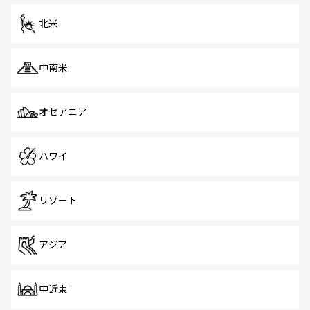
を体感しよう。 なお、新着のシンガポール情報は
コンテン
ツ一覧
を参照してほしい。
北米
中南米
オセアニア
ハワイ
リゾート
アジア
中近東