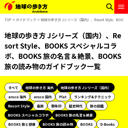
TOP
ガイドブック
地球の歩き方 Jシリーズ（国内）、Resort Style、B
地球の歩き方 Jシリーズ（国内）、Re
sort Style、BOOKS スペシャルコラ
ボ、BOOKS 旅の名言＆絶景、BOOKS
旅の読み物のガイドブック一覧
すべて
地球の歩き方 海外
地球の歩き方 Jシリーズ（国内）
aruco 海外
aruco 国内
Plat
ランキング&テクニック
Resort Style
島旅
御朱印
歴史時代
旅の図鑑
BOOKS スペシャルコラボ
BOOKS 旅の名言＆絶景
BOOKS 旅と健康
BOOKS 旅の読み物
BOOKS
D-Books