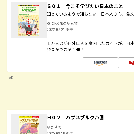
Ｓ０１ 今こそ学びたい日本のこと
知っているようで知らない 日本人の心、食
BOOKS 旅の読み物
2022.07.21 発売
１万人の訪日外国人を案内したガイドが、日
発見ができる１冊！
AD
Ｈ０２ ハプスブルク帝国
歴史時代
2025.09.18 発売