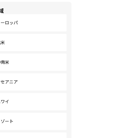
域
ヨーロッパ
北米
中南米
オセアニア
ハワイ
リゾート