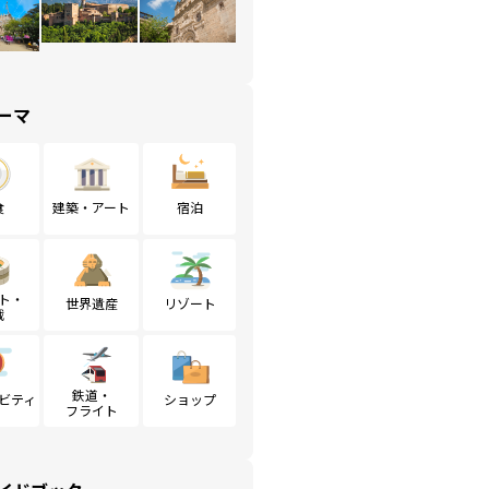
ーマ
食
建築・アート
宿泊
ト・
世界遺産
リゾート
戦
鉄道・
ビティ
ショップ
フライト