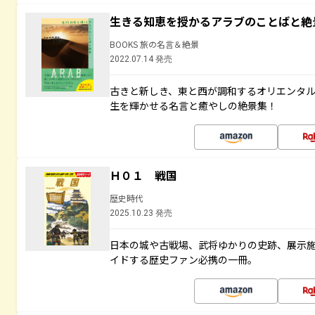
生きる知恵を授かるアラブのことばと絶
BOOKS 旅の名言＆絶景
2022.07.14 発売
古きと新しき、東と西が調和するオリエンタ
生を輝かせる名言と癒やしの絶景集！
Ｈ０１ 戦国
歴史時代
2025.10.23 発売
日本の城や古戦場、武将ゆかりの史跡、展示
イドする歴史ファン必携の一冊。