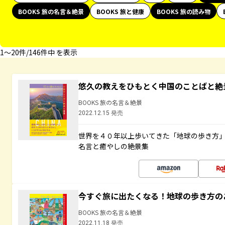
BOOKS 旅の名言＆絶景
BOOKS 旅と健康
BOOKS 旅の読み物
1〜20件/146件中 を表示
悠久の教えをひもとく中国のことばと絶
BOOKS 旅の名言＆絶景
2022.12.15 発売
世界を４０年以上歩いてきた「地球の歩き方
名言と癒やしの絶景集
今すぐ旅に出たくなる！地球の歩き方の
BOOKS 旅の名言＆絶景
2022.11.18 発売