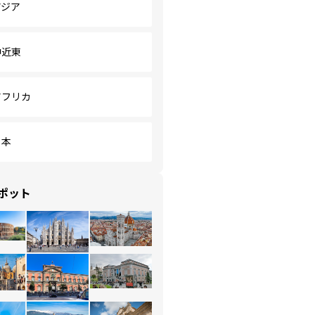
アジア
中近東
アフリカ
日本
ポット