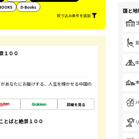
BOOKS
D-Books
国と地
絞り込み条件を追加
景１００
」があなたにお届けする、人生を輝かせる中国の
詳細を見る
ことばと絶景１００