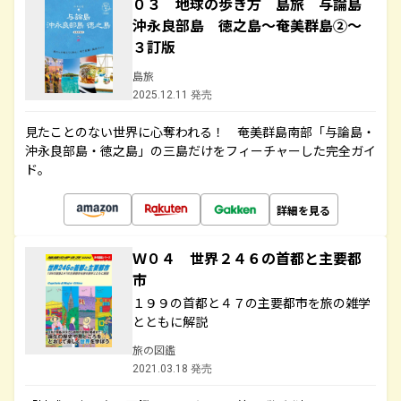
０３ 地球の歩き方 島旅 与論島
沖永良部島 徳之島～奄美群島②～
３訂版
島旅
2025.12.11 発売
見たことのない世界に心奪われる！ 奄美群島南部「与論島・
沖永良部島・徳之島」の三島だけをフィーチャーした完全ガイ
ド。
詳細を見る
Ｗ０４ 世界２４６の首都と主要都
市
１９９の首都と４７の主要都市を旅の雑学
とともに解説
旅の図鑑
2021.03.18 発売