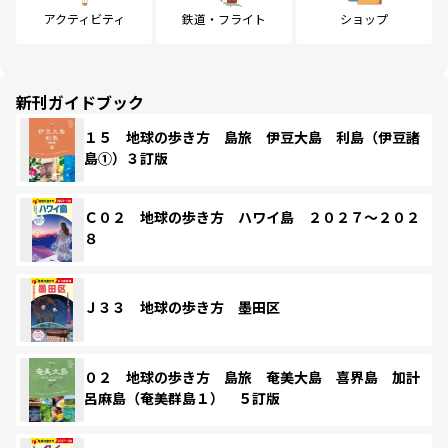
アクティビティ
鉄道・フライト
ショップ
新刊ガイドブック
１５ 地球の歩き方 島旅 伊豆大島 利島（伊豆諸
島①）３訂版
Ｃ０２ 地球の歩き方 ハワイ島 ２０２７～２０２
８
Ｊ３３ 地球の歩き方 墨田区
０２ 地球の歩き方 島旅 奄美大島 喜界島 加計
呂麻島（奄美群島１） ５訂版