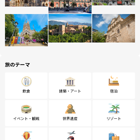
旅のテーマ
飲食
建築・アート
宿泊
イベント・観戦
世界遺産
リゾート