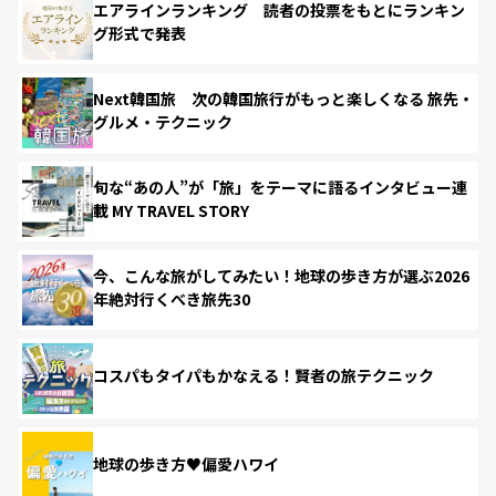
エアラインランキング 読者の投票をもとにランキン
グ形式で発表
Next韓国旅 次の韓国旅行がもっと楽しくなる 旅先・
グルメ・テクニック
旬な“あの人”が「旅」をテーマに語るインタビュー連
載 MY TRAVEL STORY
今、こんな旅がしてみたい！地球の歩き方が選ぶ2026
年絶対行くべき旅先30
コスパもタイパもかなえる！賢者の旅テクニック
地球の歩き方♥偏愛ハワイ