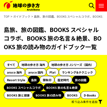
TOP
ガイドブック
島旅、旅の図鑑、BOOKS スペシャルコラボ、BOOKS 
島旅、旅の図鑑、BOOKS スペシャル
コラボ、BOOKS 旅の名言＆絶景、BO
OKS 旅の読み物のガイドブック一覧
すべて
地球の歩き方 海外
地球の歩き方 Jシリーズ（国内）
aruco 海外
aruco 国内
Plat
ランキング&テクニック
Resort Style
島旅
御朱印
歴史時代
旅の図鑑
BOOKS スペシャルコラボ
BOOKS 旅の名言＆絶景
BOOKS 旅と健康
BOOKS 旅の読み物
BOOKS
D-Books
絞り込み条件を追加