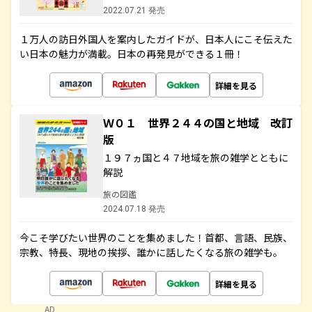
2022.07.21 発売
１万人の訪日外国人を案内したガイドが、日本人にこそ伝えた
い日本の魅力が満載。日本の再発見ができる１冊！
詳細を見る
Ｗ０１ 世界２４４の国と地域 改訂
版
１９７ヵ国と４７地域を旅の雑学とともに
解説
旅の図鑑
2024.07.18 発売
今こそ学びたい世界のことを集めました！首都、言語、民族、
宗教、特長、現地の挨拶、誰かに話したくなる旅の雑学も。
詳細を見る
AD