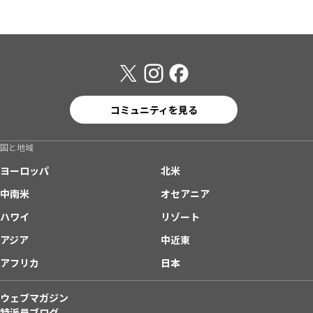
コミュニティを見る
国と地域
ヨーロッパ
北米
中南米
オセアニア
ハワイ
リゾート
アジア
中近東
アフリカ
日本
ウェブマガジン
特派員ブログ