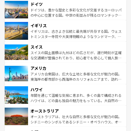
せる。地方によって風土や気候が異なるスペインはその個
ドイツ
で、幅広い魅力が詰まっている。華麗な宮殿、歴史的な大
性で訪れる人を魅了する。 なお、新着のスペイン情報は
コ
聖堂、美しいビーチ、そして豊かな自然が、訪れる者を心
ドイツは、豊かな歴史と多彩な文化が交差するヨーロッパ
ンテンツ一覧
を参照してほしい。
から魅了する。また、フランスは美食の国としても知ら
の中心に位置する国。中世の街並みが残るロマンチック街
れ、フランス料理はユネスコ無形文化遺産にも登録されて
道から、未来を先取りするようなモダンな都市まで多様な
イギリス
いる。シャンパンの発祥地であるランス、プロヴァンスの
顔を持つこの国は、どこを歩いても飽きることがない。ベ
香り高いラベンダー畑など、多彩な楽しみ方が可能だ。さ
ルリンの文化的活気、バイエルン州のアルプスの絶景、そ
イギリスは、古きよき伝統と最先端が共存する国。ウェス
らに、パリ以外の地域にも魅力が溢れており、どの街角に
してライン川沿いのワイン畑といった風景は必見。ビール
トミンスター寺院や大英博物館のようなランドマーク、歴
も豊かな歴史と文化が息づいている。パリ以外の個性あふ
とソーセージを味わいながら地元の人と過ごす楽しい時間
史ある大学都市、美しい丘陵地帯や牧歌的な風景など、エ
れる地方に足を運ぶとそれぞれで全く異なる文化を体験で
スイス
は、お酒好きな人にはぜひ体験してほしい。 なお、新着の
リアごとに異なる魅力がある。また、優雅なアフタヌーン
きるだろう。 なお、新着のフランス情報は
コンテンツ一覧
ドイツ情報は
コンテンツ一覧
を参照してほしい。
ティー、ビール好きにはたまらない英国パブ、サッカー観
スイスの国土面積は九州ほどの広さだが、運行時刻が正確
を参照してほしい。
戦など、本場だからこそできる体験も豊富。イギリスを旅
な交通網が整備されており、初心者でも安心して個人旅行
して楽しみつくそう。 なお、新着のイギリス情報は
コンテ
を楽しめる。日本同様に時刻表どおりの旅が可能だ。中世
アメリカ
ンツ一覧
を参照してほしい。
の建物がそのまま残る町や、スイスならではのユニークな
博物館もあり、アルプス観光だけでなく町歩きも満喫する
アメリカ合衆国は、広大な土地と多様な文化が魅力の国。
ことができる。国民の所得が高いため物価も高いが、旅行
東海岸の都市部から西海岸のカリフォルニアまで、訪れる
者向けの交通パス提供のサービスもあり、うまく活用すれ
場所ごとに異なる風景と体験が待っている。ニューヨーク
ハワイ
ば市内交通費無料で観光を楽しむこともできる。 なお、新
のような巨大都市は、観光、ショッピング、エンターテイ
着のスイス情報は
コンテンツ一覧
を参照してほしい。
ンメントが詰まった刺激的なスポットだ。一方、アメリカ
年間を通じて温暖な気候に恵まれ、多くの島で構成される
西部には大自然が広がり、グランドキャニオンやイエロー
ハワイは、どの島も独自の魅力をもっている。大自然の神
ストーン国立公園といった絶景が堪能できる。さらに、南
秘を感じたいなら、火山が生み出した壮大な景観を誇るハ
オーストラリア
部のニューオーリンズでは、音楽と美食が融合した独特の
ワイ島は見逃せない。また、定番の観光地といえばオアフ
文化が魅力。旅行者はアメリカの各地域で異なる魅力を楽
島だが、静かな自然を求めるならマウイ島やカウアイ島が
オーストラリアは、壮大な自然と多様な文化が魅力の国。
しみながら、その多様性と豊かな歴史を感じることができ
おすすめ。エメラルドグリーンに輝く海をはじめ、豊かな
シドニーのシンボルであるシドニー・オペラハウス、オー
るだろう。車でのロードトリップや列車の旅も、アメリカ
文化や歴史が息づいている。「アロハスピリット」と呼ば
ストラリア東海岸北部に広がる大サンゴ礁地帯グレートバ