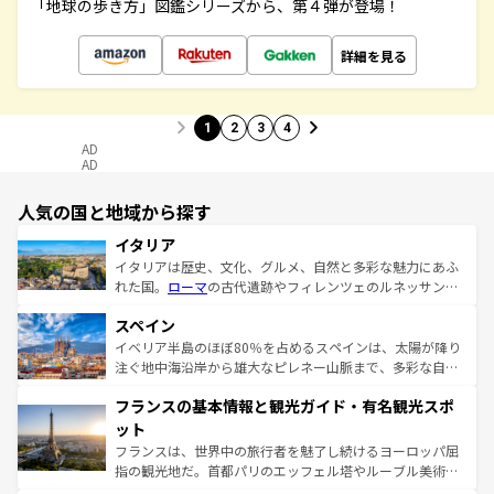
「地球の歩き方」図鑑シリーズから、第４弾が登場！
詳細を見る
1
2
3
4
AD
AD
人気の国と地域から探す
イタリア
イタリアは歴史、文化、グルメ、自然と多彩な魅力にあふ
れた国。
ローマ
の古代遺跡やフィレンツェのルネッサンス
美術、ヴェネツィアの運河など、歴史あるスポットはもち
スペイン
ろん、トスカーナの美しい田園風景やアマルフィ海岸の絶
景など、自然景観も見逃せない。観光の合間には、本場の
イベリア半島のほぼ80％を占めるスペインは、太陽が降り
ピザやパスタなど、絶品のイタリア料理を堪能することも
注ぐ地中海沿岸から雄大なピレネー山脈まで、多彩な自然
できる。朝目覚めてから夜眠るまで、すべての瞬間を楽し
と文化が詰まったヨーロッパ屈指の旅行先だ。多様な地域
フランスの基本情報と観光ガイド・有名観光スポ
ませてくれるイタリアで、忘れられない旅をしてみよう！
文化が根付くこの国では、情熱的なフラメンコ、熱気あふ
なお、新着のイタリア情報は
コンテンツ一覧
を参照してほ
れる闘牛、そして美味しいタパスが生活の一部となってい
ット
しい。
る。首都マドリードの洗練された雰囲気や、バルセロナの
フランスは、世界中の旅行者を魅了し続けるヨーロッパ屈
アートに溢れた街角から、地方では古代ローマ遺跡や中世
指の観光地だ。首都パリのエッフェル塔やルーブル美術館
の城塞都市、穏やかなビーチリゾートまで多彩な表情を見
といった象徴的なスポットから、田舎町の古風な美しさま