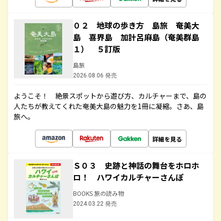
０２ 地球の歩き方 島旅 奄美大
島 喜界島 加計呂麻島（奄美群島
１） ５訂版
島旅
2026.08.06 発売
ようこそ！ 絶景スポットから遊び方、カルチャーまで、島の
人たちが教えてくれた奄美大島の魅力を1冊に凝縮。さあ、島
旅へ。
詳細を見る
Ｓ０３ 史跡と神話の舞台をホロホ
ロ！ ハワイカルチャーさんぽ
BOOKS 旅の読み物
2024.03.22 発売