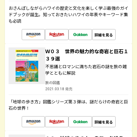
おさんぽしながらハワイの歴史と文化を楽しく学ぶ最強のガイ
ドブックが誕生。知っておきたいハワイの年表やキーワード集
も必読
詳細を見る
Ｗ０３ 世界の魅力的な奇岩と巨石１
３９選
不思議とロマンに満ちた岩石の謎を旅の雑
学とともに解説
旅の図鑑
2021.03.18 発売
「地球の歩き方」図鑑シリーズ第３弾は、謎だらけの奇岩と巨
石の世界！
詳細を見る