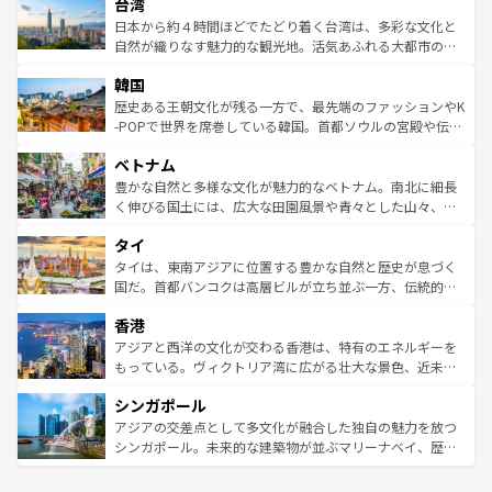
ならではの贅沢な旅のスタイルだ。 なお、新着のアメリカ
台湾
れるおもてなしの心で訪れる人々を迎えてくれるハワイの
リアリーフや大陸中央部にそびえるウルル（エアーズロッ
情報は
コンテンツ一覧
を参照してほしい。
人々、おいしいローカルフードやハワイアンミュージッ
ク）、タスマニアの美しい原生林やケアンズの熱帯雨林な
日本から約４時間ほどでたどり着く台湾は、多彩な文化と
ク、伝統的なフラダンスなど、すべてがハワイの魅力を彩
ど、見どころがたくさん。また、カフェやワイン、オージ
自然が織りなす魅力的な観光地。活気あふれる大都市の台
っている。訪れるたびに新しい発見と感動が待っているハ
ービーフなどの食文化も豊かで、美味しいものであふれて
北やノスタルジックな町並みが人気な九份（ジォウフェ
ワイを、存分に味わってほしい。 なお、新着のハワイ情報
韓国
いる。アクティビティも充実しており、サーフィンやダイ
ン）、静ひつな山岳地帯である台湾東部など、都市の喧騒
は
コンテンツ一覧
を参照してほしい。
ビング、ハイキングなど、アウトドア好きにはたまらな
と山間の静けさが共存しており、訪れる人に新しい発見と
歴史ある王朝文化が残る一方で、最先端のファッションやK
い。オーストラリアの多彩な魅力を存分に味わいつくそ
驚きをもたらしてくれる。また、奥深い台湾の食文化も魅
-POPで世界を席巻している韓国。首都ソウルの宮殿や伝統
う。 なお、新着のオーストラリア情報は
コンテンツ一覧
を
力で、夜市などの屋台グルメから高級料理、ヘルシーで美
家屋が並ぶエリアでは韓国の歴史と文化に浸ることがで
参照してほしい。
ベトナム
容にもいいと評判のスイーツなど、バラエティ豊かな料理
き、地方に足を延ばせば四季折々の自然美を楽しむことが
が味わえる。 なお、新着の台湾情報は
コンテンツ一覧
を参
できる。そして、キムチや焼肉、絶品のストリートフード
豊かな自然と多様な文化が魅力的なベトナム。南北に細長
照してほしい。
まで、さまざまな韓国料理が待っている。夜には、韓国な
く伸びる国土には、広大な田園風景や青々とした山々、世
らではのナイトライフも堪能できる。あたたかいホスピタ
界遺産に登録された壮大な自然景観が点在し、都市部では
タイ
リティに包まれながら、韓国の多彩な魅力を心ゆくまで味
急速な発展と共に伝統が息づく。ハノイの古い町並みやホ
わってみてほしい。 なお、新着の韓国情報は
コンテンツ一
ーチミン市のフランス統治時代の建物も、独特の雰囲気を
タイは、東南アジアに位置する豊かな自然と歴史が息づく
覧
を参照してほしい。
醸し出している。また、バラエティの豊かさとおいしさで
国だ。首都バンコクは高層ビルが立ち並ぶ一方、伝統的な
世界中の食通を魅了してやまないベトナム料理も魅力のひ
寺院や市場がいたるところに点在し、古きよき文化と現代
香港
とつ。フォーやバインミー、ベトナムコーヒーなどは、ぜ
の活気が交差している。北部ではチェンマイなどの山岳地
ひ現地で味わいたい。どの地域を訪れてもあたたかい人々
帯で自然と触れ合い、南部ではプーケットやクラビの美し
アジアと西洋の文化が交わる香港は、特有のエネルギーを
が旅行者を迎えてくれるので、きっと忘れられない旅にな
いビーチでリゾート気分を楽しむことができる。タイ料理
もっている。ヴィクトリア湾に広がる壮大な景色、近未来
るはずだ。 なお、新着のベトナム情報は
コンテンツ一覧
を
は世界的に有名で、屋台から高級レストランまで味覚を刺
的なアートスポット、そして歴史と現代が融合した町並
参照してほしい。
シンガポール
激する。気候は一年中温暖で、どの季節にも異なる楽しみ
み、どこを訪れても感動するはず。観光スポットが密集し
が待っている。親しみやすいタイの人々、仏教を中心とし
ており、効率よく見どころを回れるのも魅力。息をのむよ
アジアの交差点として多文化が融合した独自の魅力を放つ
た文化、そして多様な観光資源が、訪れる旅人を魅了し続
うな絶景から文化的な体験まで、香港を存分に楽しみ尽く
シンガポール。未来的な建築物が並ぶマリーナベイ、歴史
ける。 なお、新着のタイ情報は
コンテンツ一覧
を参照して
そう。 なお、新着の香港情報は
コンテンツ一覧
を参照して
と伝統を感じられるエスニックタウン、多数の緑豊かな公
ほしい。
ほしい。
園や自然保護区など、自然が調和した近代的な景観と文化