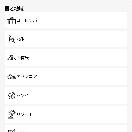
の多様性あふれるカラフルな町は、どこを歩いても新しい
国と地域
発見がある。さらに、治安のよさや充実した公共交通機関
も、旅行者にとっては魅力的なポイント。グルメも豊富
で、ホーカーズは地元の風情を楽しめる外せないスポット
ヨーロッパ
だ。訪れる人を飽きさせないシンガポールで、多様な魅力
を体感しよう。 なお、新着のシンガポール情報は
コンテン
ツ一覧
を参照してほしい。
北米
中南米
オセアニア
ハワイ
リゾート