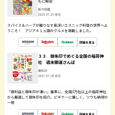
もに解説
旅の図鑑
2025.01.23 発売
スパイス＆ハーブが織りなす奥深いエスニック料理の世界へよ
うこそ！ アジア４１ヵ国のグルメを掲載しました。
詳細を見る
３３ 御朱印でめぐる全国の稲荷神
社 週末開運さんぽ
御朱印
2021.01.28 発売
「御利益と御朱印が凄い」基準に、全国3万社以上の稲荷神社
から厳選して御朱印を紹介。ビギナーに優しく、ツウも納得の
一冊
詳細を見る