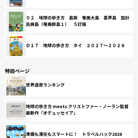
０２ 地球の歩き方 島旅 奄美大島 喜界島 加計
呂麻島（奄美群島１） ５訂版
Ｄ１７ 地球の歩き方 タイ ２０２７～２０２８
特設ページ
世界遺産ランキング
地球の歩き方 meets クリストファー・ノーラン監督
最新作『オデュッセイア』
準備も滞在もスマートに！ トラベルハック2026