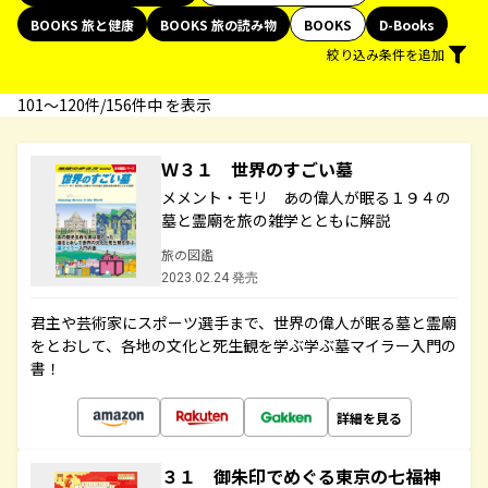
BOOKS 旅と健康
BOOKS 旅の読み物
BOOKS
D-Books
絞り込み条件を追加
101〜120件/156件中 を表示
Ｗ３１ 世界のすごい墓
メメント・モリ あの偉人が眠る１９４の
墓と霊廟を旅の雑学とともに解説
旅の図鑑
2023.02.24 発売
君主や芸術家にスポーツ選手まで、世界の偉人が眠る墓と霊廟
をとおして、各地の文化と死生観を学ぶ学ぶ墓マイラー入門の
書！
詳細を見る
３１ 御朱印でめぐる東京の七福神