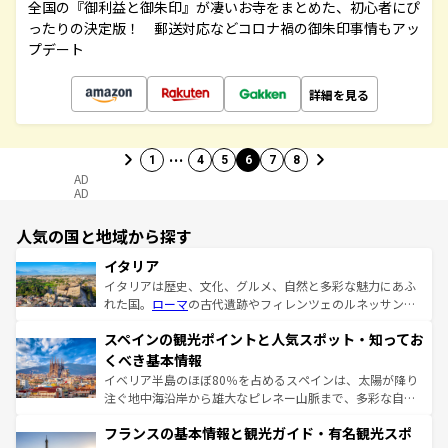
全国の『御利益と御朱印』が凄いお寺をまとめた、初心者にぴ
ったりの決定版！ 郵送対応などコロナ禍の御朱印事情もアッ
プデート
詳細を見る
…
1
4
5
6
7
8
AD
AD
人気の国と地域から探す
イタリア
イタリアは歴史、文化、グルメ、自然と多彩な魅力にあふ
れた国。
ローマ
の古代遺跡やフィレンツェのルネッサンス
美術、ヴェネツィアの運河など、歴史あるスポットはもち
スペインの観光ポイントと人気スポット・知ってお
ろん、トスカーナの美しい田園風景やアマルフィ海岸の絶
景など、自然景観も見逃せない。観光の合間には、本場の
くべき基本情報
ピザやパスタなど、絶品のイタリア料理を堪能することも
イベリア半島のほぼ80％を占めるスペインは、太陽が降り
できる。朝目覚めてから夜眠るまで、すべての瞬間を楽し
注ぐ地中海沿岸から雄大なピレネー山脈まで、多彩な自然
ませてくれるイタリアで、忘れられない旅をしてみよう！
と文化が詰まったヨーロッパ屈指の旅行先だ。多様な地域
なお、新着のイタリア情報は
コンテンツ一覧
を参照してほ
フランスの基本情報と観光ガイド・有名観光スポ
文化が根付くこの国では、情熱的なフラメンコ、熱気あふ
しい。