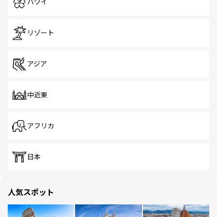
ハワイ
リゾート
アジア
中近東
アフリカ
日本
人気スポット