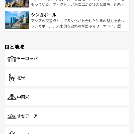
が旅行者を迎えてくれるので、きっと忘れられない旅にな
いビーチでリゾート気分を楽しむことができる。タイ料理
もっている。ヴィクトリア湾に広がる壮大な景色、近未来
るはずだ。 なお、新着のベトナム情報は
コンテンツ一覧
を
は世界的に有名で、屋台から高級レストランまで味覚を刺
的なアートスポット、そして歴史と現代が融合した町並
参照してほしい。
シンガポール
激する。気候は一年中温暖で、どの季節にも異なる楽しみ
み、どこを訪れても感動するはず。観光スポットが密集し
が待っている。親しみやすいタイの人々、仏教を中心とし
ており、効率よく見どころを回れるのも魅力。息をのむよ
アジアの交差点として多文化が融合した独自の魅力を放つ
た文化、そして多様な観光資源が、訪れる旅人を魅了し続
うな絶景から文化的な体験まで、香港を存分に楽しみ尽く
シンガポール。未来的な建築物が並ぶマリーナベイ、歴史
ける。 なお、新着のタイ情報は
コンテンツ一覧
を参照して
そう。 なお、新着の香港情報は
コンテンツ一覧
を参照して
と伝統を感じられるエスニックタウン、多数の緑豊かな公
ほしい。
ほしい。
園や自然保護区など、自然が調和した近代的な景観と文化
の多様性あふれるカラフルな町は、どこを歩いても新しい
国と地域
発見がある。さらに、治安のよさや充実した公共交通機関
も、旅行者にとっては魅力的なポイント。グルメも豊富
で、ホーカーズは地元の風情を楽しめる外せないスポット
ヨーロッパ
だ。訪れる人を飽きさせないシンガポールで、多様な魅力
を体感しよう。 なお、新着のシンガポール情報は
コンテン
ツ一覧
を参照してほしい。
北米
中南米
オセアニア