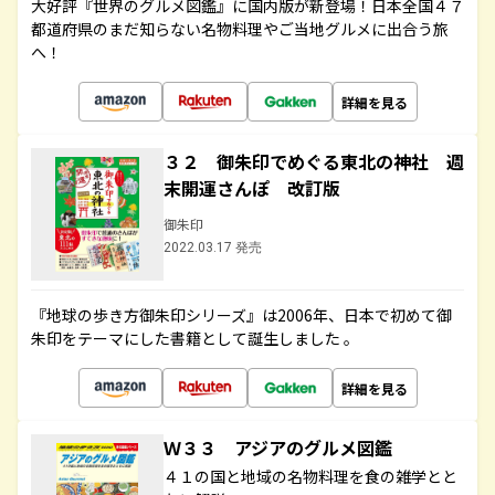
大好評『世界のグルメ図鑑』に国内版が新登場！日本全国４７
都道府県のまだ知らない名物料理やご当地グルメに出合う旅
へ！
詳細を見る
３２ 御朱印でめぐる東北の神社 週
末開運さんぽ 改訂版
御朱印
2022.03.17 発売
『地球の歩き方御朱印シリーズ』は2006年、日本で初めて御
朱印をテーマにした書籍として誕生しました 。
詳細を見る
Ｗ３３ アジアのグルメ図鑑
４１の国と地域の名物料理を食の雑学とと