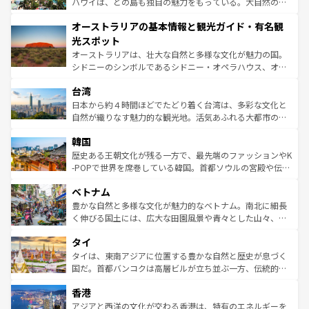
西部には大自然が広がり、グランドキャニオンやイエロー
ハワイは、どの島も独自の魅力をもっている。大自然の神
ストーン国立公園といった絶景が堪能できる。さらに、南
秘を感じたいなら、火山が生み出した壮大な景観を誇るハ
オーストラリアの基本情報と観光ガイド・有名観
部のニューオーリンズでは、音楽と美食が融合した独特の
ワイ島は見逃せない。また、定番の観光地といえばオアフ
文化が魅力。旅行者はアメリカの各地域で異なる魅力を楽
島だが、静かな自然を求めるならマウイ島やカウアイ島が
光スポット
しみながら、その多様性と豊かな歴史を感じることができ
おすすめ。エメラルドグリーンに輝く海をはじめ、豊かな
オーストラリアは、壮大な自然と多様な文化が魅力の国。
るだろう。車でのロードトリップや列車の旅も、アメリカ
文化や歴史が息づいている。「アロハスピリット」と呼ば
シドニーのシンボルであるシドニー・オペラハウス、オー
ならではの贅沢な旅のスタイルだ。 なお、新着のアメリカ
れるおもてなしの心で訪れる人々を迎えてくれるハワイの
ストラリア東海岸北部に広がる大サンゴ礁地帯グレートバ
情報は
コンテンツ一覧
を参照してほしい。
人々、おいしいローカルフードやハワイアンミュージッ
台湾
リアリーフや大陸中央部にそびえるウルル（エアーズロッ
ク、伝統的なフラダンスなど、すべてがハワイの魅力を彩
ク）、タスマニアの美しい原生林やケアンズの熱帯雨林な
日本から約４時間ほどでたどり着く台湾は、多彩な文化と
っている。訪れるたびに新しい発見と感動が待っているハ
ど、見どころがたくさん。また、カフェやワイン、オージ
自然が織りなす魅力的な観光地。活気あふれる大都市の台
ワイを、存分に味わってほしい。 なお、新着のハワイ情報
ービーフなどの食文化も豊かで、美味しいものであふれて
北やノスタルジックな町並みが人気な九份（ジォウフェ
は
コンテンツ一覧
を参照してほしい。
韓国
いる。アクティビティも充実しており、サーフィンやダイ
ン）、静ひつな山岳地帯である台湾東部など、都市の喧騒
ビング、ハイキングなど、アウトドア好きにはたまらな
と山間の静けさが共存しており、訪れる人に新しい発見と
歴史ある王朝文化が残る一方で、最先端のファッションやK
い。オーストラリアの多彩な魅力を存分に味わいつくそ
驚きをもたらしてくれる。また、奥深い台湾の食文化も魅
-POPで世界を席巻している韓国。首都ソウルの宮殿や伝統
う。 なお、新着のオーストラリア情報は
コンテンツ一覧
を
力で、夜市などの屋台グルメから高級料理、ヘルシーで美
家屋が並ぶエリアでは韓国の歴史と文化に浸ることがで
参照してほしい。
ベトナム
容にもいいと評判のスイーツなど、バラエティ豊かな料理
き、地方に足を延ばせば四季折々の自然美を楽しむことが
が味わえる。 なお、新着の台湾情報は
コンテンツ一覧
を参
できる。そして、キムチや焼肉、絶品のストリートフード
豊かな自然と多様な文化が魅力的なベトナム。南北に細長
照してほしい。
まで、さまざまな韓国料理が待っている。夜には、韓国な
く伸びる国土には、広大な田園風景や青々とした山々、世
らではのナイトライフも堪能できる。あたたかいホスピタ
界遺産に登録された壮大な自然景観が点在し、都市部では
タイ
リティに包まれながら、韓国の多彩な魅力を心ゆくまで味
急速な発展と共に伝統が息づく。ハノイの古い町並みやホ
わってみてほしい。 なお、新着の韓国情報は
コンテンツ一
ーチミン市のフランス統治時代の建物も、独特の雰囲気を
タイは、東南アジアに位置する豊かな自然と歴史が息づく
覧
を参照してほしい。
醸し出している。また、バラエティの豊かさとおいしさで
国だ。首都バンコクは高層ビルが立ち並ぶ一方、伝統的な
世界中の食通を魅了してやまないベトナム料理も魅力のひ
寺院や市場がいたるところに点在し、古きよき文化と現代
香港
とつ。フォーやバインミー、ベトナムコーヒーなどは、ぜ
の活気が交差している。北部ではチェンマイなどの山岳地
ひ現地で味わいたい。どの地域を訪れてもあたたかい人々
帯で自然と触れ合い、南部ではプーケットやクラビの美し
アジアと西洋の文化が交わる香港は、特有のエネルギーを