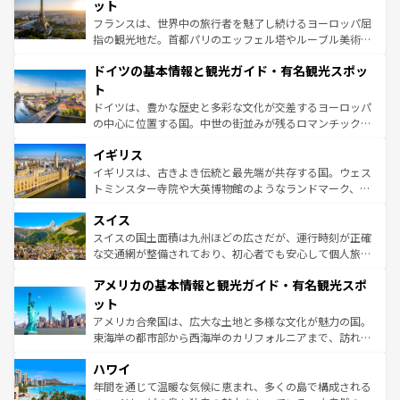
れる闘牛、そして美味しいタパスが生活の一部となってい
ット
る。首都マドリードの洗練された雰囲気や、バルセロナの
フランスは、世界中の旅行者を魅了し続けるヨーロッパ屈
アートに溢れた街角から、地方では古代ローマ遺跡や中世
指の観光地だ。首都パリのエッフェル塔やルーブル美術館
の城塞都市、穏やかなビーチリゾートまで多彩な表情を見
といった象徴的なスポットから、田舎町の古風な美しさま
せる。地方によって風土や気候が異なるスペインはその個
ドイツの基本情報と観光ガイド・有名観光スポッ
で、幅広い魅力が詰まっている。華麗な宮殿、歴史的な大
性で訪れる人を魅了する。 なお、新着のスペイン情報は
コ
聖堂、美しいビーチ、そして豊かな自然が、訪れる者を心
ト
ンテンツ一覧
を参照してほしい。
から魅了する。また、フランスは美食の国としても知ら
ドイツは、豊かな歴史と多彩な文化が交差するヨーロッパ
れ、フランス料理はユネスコ無形文化遺産にも登録されて
の中心に位置する国。中世の街並みが残るロマンチック街
いる。シャンパンの発祥地であるランス、プロヴァンスの
道から、未来を先取りするようなモダンな都市まで多様な
香り高いラベンダー畑など、多彩な楽しみ方が可能だ。さ
イギリス
顔を持つこの国は、どこを歩いても飽きることがない。ベ
らに、パリ以外の地域にも魅力が溢れており、どの街角に
ルリンの文化的活気、バイエルン州のアルプスの絶景、そ
イギリスは、古きよき伝統と最先端が共存する国。ウェス
も豊かな歴史と文化が息づいている。パリ以外の個性あふ
してライン川沿いのワイン畑といった風景は必見。ビール
トミンスター寺院や大英博物館のようなランドマーク、歴
れる地方に足を運ぶとそれぞれで全く異なる文化を体験で
とソーセージを味わいながら地元の人と過ごす楽しい時間
史ある大学都市、美しい丘陵地帯や牧歌的な風景など、エ
きるだろう。 なお、新着のフランス情報は
コンテンツ一覧
スイス
は、お酒好きな人にはぜひ体験してほしい。 なお、新着の
リアごとに異なる魅力がある。また、優雅なアフタヌーン
を参照してほしい。
ドイツ情報は
コンテンツ一覧
を参照してほしい。
ティー、ビール好きにはたまらない英国パブ、サッカー観
スイスの国土面積は九州ほどの広さだが、運行時刻が正確
戦など、本場だからこそできる体験も豊富。イギリスを旅
な交通網が整備されており、初心者でも安心して個人旅行
して楽しみつくそう。 なお、新着のイギリス情報は
コンテ
を楽しめる。日本同様に時刻表どおりの旅が可能だ。中世
アメリカの基本情報と観光ガイド・有名観光スポ
ンツ一覧
を参照してほしい。
の建物がそのまま残る町や、スイスならではのユニークな
博物館もあり、アルプス観光だけでなく町歩きも満喫する
ット
ことができる。国民の所得が高いため物価も高いが、旅行
アメリカ合衆国は、広大な土地と多様な文化が魅力の国。
者向けの交通パス提供のサービスもあり、うまく活用すれ
東海岸の都市部から西海岸のカリフォルニアまで、訪れる
ば市内交通費無料で観光を楽しむこともできる。 なお、新
場所ごとに異なる風景と体験が待っている。ニューヨーク
着のスイス情報は
コンテンツ一覧
を参照してほしい。
ハワイ
のような巨大都市は、観光、ショッピング、エンターテイ
ンメントが詰まった刺激的なスポットだ。一方、アメリカ
年間を通じて温暖な気候に恵まれ、多くの島で構成される