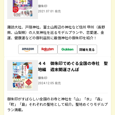
御朱印
2021.07.01 発売
諏訪大社、戸隠神社、富士山周辺の神社など信州 甲州（長野
県、山梨県）の人気神社を巡るモデルプランや、恋愛運、金
運、健康運などの御利益別に最強神社の御朱印を紹介！
詳細を見る
４４ 御朱印でめぐる全国の寺社 聖
地編 週末開運さんぽ
御朱印
2024.12.05 発売
御朱印がすばらしい全国のお寺と神社を「山」「水」「森」
「町」「島」それぞれの聖地として紹介。聖地めぐりモデルプ
ラン満載。