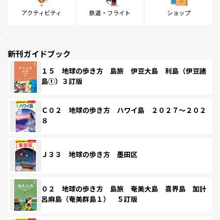
アクティビティ
鉄道・フライト
ショップ
新刊ガイドブック
１５ 地球の歩き方 島旅 伊豆大島 利島（伊豆諸
島①）３訂版
Ｃ０２ 地球の歩き方 ハワイ島 ２０２７～２０２
８
Ｊ３３ 地球の歩き方 墨田区
０２ 地球の歩き方 島旅 奄美大島 喜界島 加計
呂麻島（奄美群島１） ５訂版