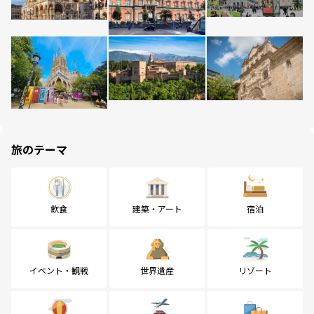
旅のテーマ
飲食
建築・アート
宿泊
イベント・観戦
世界遺産
リゾート