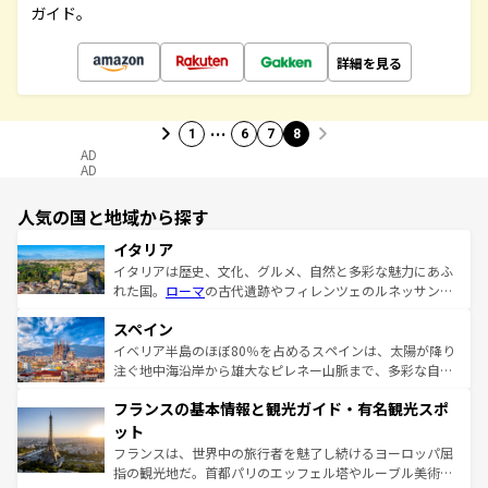
ガイド。
詳細を見る
…
1
6
7
8
AD
AD
人気の国と地域から探す
イタリア
イタリアは歴史、文化、グルメ、自然と多彩な魅力にあふ
れた国。
ローマ
の古代遺跡やフィレンツェのルネッサンス
美術、ヴェネツィアの運河など、歴史あるスポットはもち
スペイン
ろん、トスカーナの美しい田園風景やアマルフィ海岸の絶
景など、自然景観も見逃せない。観光の合間には、本場の
イベリア半島のほぼ80％を占めるスペインは、太陽が降り
ピザやパスタなど、絶品のイタリア料理を堪能することも
注ぐ地中海沿岸から雄大なピレネー山脈まで、多彩な自然
できる。朝目覚めてから夜眠るまで、すべての瞬間を楽し
と文化が詰まったヨーロッパ屈指の旅行先だ。多様な地域
フランスの基本情報と観光ガイド・有名観光スポ
ませてくれるイタリアで、忘れられない旅をしてみよう！
文化が根付くこの国では、情熱的なフラメンコ、熱気あふ
なお、新着のイタリア情報は
コンテンツ一覧
を参照してほ
れる闘牛、そして美味しいタパスが生活の一部となってい
ット
しい。
る。首都マドリードの洗練された雰囲気や、バルセロナの
フランスは、世界中の旅行者を魅了し続けるヨーロッパ屈
アートに溢れた街角から、地方では古代ローマ遺跡や中世
指の観光地だ。首都パリのエッフェル塔やルーブル美術館
の城塞都市、穏やかなビーチリゾートまで多彩な表情を見