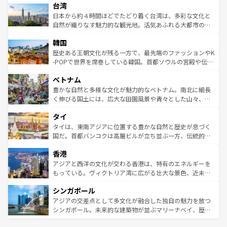
ならではの贅沢な旅のスタイルだ。 なお、新着のアメリカ
台湾
れるおもてなしの心で訪れる人々を迎えてくれるハワイの
リアリーフや大陸中央部にそびえるウルル（エアーズロッ
情報は
コンテンツ一覧
を参照してほしい。
人々、おいしいローカルフードやハワイアンミュージッ
ク）、タスマニアの美しい原生林やケアンズの熱帯雨林な
日本から約４時間ほどでたどり着く台湾は、多彩な文化と
ク、伝統的なフラダンスなど、すべてがハワイの魅力を彩
ど、見どころがたくさん。また、カフェやワイン、オージ
自然が織りなす魅力的な観光地。活気あふれる大都市の台
っている。訪れるたびに新しい発見と感動が待っているハ
ービーフなどの食文化も豊かで、美味しいものであふれて
北やノスタルジックな町並みが人気な九份（ジォウフェ
ワイを、存分に味わってほしい。 なお、新着のハワイ情報
韓国
いる。アクティビティも充実しており、サーフィンやダイ
ン）、静ひつな山岳地帯である台湾東部など、都市の喧騒
は
コンテンツ一覧
を参照してほしい。
ビング、ハイキングなど、アウトドア好きにはたまらな
と山間の静けさが共存しており、訪れる人に新しい発見と
歴史ある王朝文化が残る一方で、最先端のファッションやK
い。オーストラリアの多彩な魅力を存分に味わいつくそ
驚きをもたらしてくれる。また、奥深い台湾の食文化も魅
-POPで世界を席巻している韓国。首都ソウルの宮殿や伝統
う。 なお、新着のオーストラリア情報は
コンテンツ一覧
を
力で、夜市などの屋台グルメから高級料理、ヘルシーで美
家屋が並ぶエリアでは韓国の歴史と文化に浸ることがで
参照してほしい。
ベトナム
容にもいいと評判のスイーツなど、バラエティ豊かな料理
き、地方に足を延ばせば四季折々の自然美を楽しむことが
が味わえる。 なお、新着の台湾情報は
コンテンツ一覧
を参
できる。そして、キムチや焼肉、絶品のストリートフード
豊かな自然と多様な文化が魅力的なベトナム。南北に細長
照してほしい。
まで、さまざまな韓国料理が待っている。夜には、韓国な
く伸びる国土には、広大な田園風景や青々とした山々、世
らではのナイトライフも堪能できる。あたたかいホスピタ
界遺産に登録された壮大な自然景観が点在し、都市部では
タイ
リティに包まれながら、韓国の多彩な魅力を心ゆくまで味
急速な発展と共に伝統が息づく。ハノイの古い町並みやホ
わってみてほしい。 なお、新着の韓国情報は
コンテンツ一
ーチミン市のフランス統治時代の建物も、独特の雰囲気を
タイは、東南アジアに位置する豊かな自然と歴史が息づく
覧
を参照してほしい。
醸し出している。また、バラエティの豊かさとおいしさで
国だ。首都バンコクは高層ビルが立ち並ぶ一方、伝統的な
世界中の食通を魅了してやまないベトナム料理も魅力のひ
寺院や市場がいたるところに点在し、古きよき文化と現代
香港
とつ。フォーやバインミー、ベトナムコーヒーなどは、ぜ
の活気が交差している。北部ではチェンマイなどの山岳地
ひ現地で味わいたい。どの地域を訪れてもあたたかい人々
帯で自然と触れ合い、南部ではプーケットやクラビの美し
アジアと西洋の文化が交わる香港は、特有のエネルギーを
が旅行者を迎えてくれるので、きっと忘れられない旅にな
いビーチでリゾート気分を楽しむことができる。タイ料理
もっている。ヴィクトリア湾に広がる壮大な景色、近未来
るはずだ。 なお、新着のベトナム情報は
コンテンツ一覧
を
は世界的に有名で、屋台から高級レストランまで味覚を刺
的なアートスポット、そして歴史と現代が融合した町並
参照してほしい。
シンガポール
激する。気候は一年中温暖で、どの季節にも異なる楽しみ
み、どこを訪れても感動するはず。観光スポットが密集し
が待っている。親しみやすいタイの人々、仏教を中心とし
ており、効率よく見どころを回れるのも魅力。息をのむよ
アジアの交差点として多文化が融合した独自の魅力を放つ
た文化、そして多様な観光資源が、訪れる旅人を魅了し続
うな絶景から文化的な体験まで、香港を存分に楽しみ尽く
シンガポール。未来的な建築物が並ぶマリーナベイ、歴史
ける。 なお、新着のタイ情報は
コンテンツ一覧
を参照して
そう。 なお、新着の香港情報は
コンテンツ一覧
を参照して
と伝統を感じられるエスニックタウン、多数の緑豊かな公
ほしい。