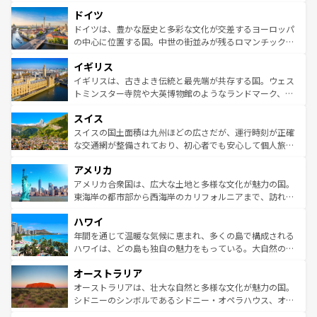
といった象徴的なスポットから、田舎町の古風な美しさま
せる。地方によって風土や気候が異なるスペインはその個
ドイツ
で、幅広い魅力が詰まっている。華麗な宮殿、歴史的な大
性で訪れる人を魅了する。 なお、新着のスペイン情報は
コ
聖堂、美しいビーチ、そして豊かな自然が、訪れる者を心
ドイツは、豊かな歴史と多彩な文化が交差するヨーロッパ
ンテンツ一覧
を参照してほしい。
から魅了する。また、フランスは美食の国としても知ら
の中心に位置する国。中世の街並みが残るロマンチック街
れ、フランス料理はユネスコ無形文化遺産にも登録されて
道から、未来を先取りするようなモダンな都市まで多様な
イギリス
いる。シャンパンの発祥地であるランス、プロヴァンスの
顔を持つこの国は、どこを歩いても飽きることがない。ベ
香り高いラベンダー畑など、多彩な楽しみ方が可能だ。さ
ルリンの文化的活気、バイエルン州のアルプスの絶景、そ
イギリスは、古きよき伝統と最先端が共存する国。ウェス
らに、パリ以外の地域にも魅力が溢れており、どの街角に
してライン川沿いのワイン畑といった風景は必見。ビール
トミンスター寺院や大英博物館のようなランドマーク、歴
も豊かな歴史と文化が息づいている。パリ以外の個性あふ
とソーセージを味わいながら地元の人と過ごす楽しい時間
史ある大学都市、美しい丘陵地帯や牧歌的な風景など、エ
れる地方に足を運ぶとそれぞれで全く異なる文化を体験で
スイス
は、お酒好きな人にはぜひ体験してほしい。 なお、新着の
リアごとに異なる魅力がある。また、優雅なアフタヌーン
きるだろう。 なお、新着のフランス情報は
コンテンツ一覧
ドイツ情報は
コンテンツ一覧
を参照してほしい。
ティー、ビール好きにはたまらない英国パブ、サッカー観
スイスの国土面積は九州ほどの広さだが、運行時刻が正確
を参照してほしい。
戦など、本場だからこそできる体験も豊富。イギリスを旅
な交通網が整備されており、初心者でも安心して個人旅行
して楽しみつくそう。 なお、新着のイギリス情報は
コンテ
を楽しめる。日本同様に時刻表どおりの旅が可能だ。中世
アメリカ
ンツ一覧
を参照してほしい。
の建物がそのまま残る町や、スイスならではのユニークな
博物館もあり、アルプス観光だけでなく町歩きも満喫する
アメリカ合衆国は、広大な土地と多様な文化が魅力の国。
ことができる。国民の所得が高いため物価も高いが、旅行
東海岸の都市部から西海岸のカリフォルニアまで、訪れる
者向けの交通パス提供のサービスもあり、うまく活用すれ
場所ごとに異なる風景と体験が待っている。ニューヨーク
ハワイ
ば市内交通費無料で観光を楽しむこともできる。 なお、新
のような巨大都市は、観光、ショッピング、エンターテイ
着のスイス情報は
コンテンツ一覧
を参照してほしい。
ンメントが詰まった刺激的なスポットだ。一方、アメリカ
年間を通じて温暖な気候に恵まれ、多くの島で構成される
西部には大自然が広がり、グランドキャニオンやイエロー
ハワイは、どの島も独自の魅力をもっている。大自然の神
ストーン国立公園といった絶景が堪能できる。さらに、南
秘を感じたいなら、火山が生み出した壮大な景観を誇るハ
オーストラリア
部のニューオーリンズでは、音楽と美食が融合した独特の
ワイ島は見逃せない。また、定番の観光地といえばオアフ
文化が魅力。旅行者はアメリカの各地域で異なる魅力を楽
島だが、静かな自然を求めるならマウイ島やカウアイ島が
オーストラリアは、壮大な自然と多様な文化が魅力の国。
しみながら、その多様性と豊かな歴史を感じることができ
おすすめ。エメラルドグリーンに輝く海をはじめ、豊かな
シドニーのシンボルであるシドニー・オペラハウス、オー
るだろう。車でのロードトリップや列車の旅も、アメリカ
文化や歴史が息づいている。「アロハスピリット」と呼ば
ストラリア東海岸北部に広がる大サンゴ礁地帯グレートバ