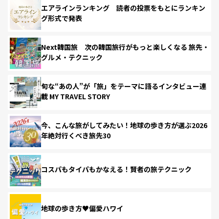
エアラインランキング 読者の投票をもとにランキン
グ形式で発表
Next韓国旅 次の韓国旅行がもっと楽しくなる 旅先・
グルメ・テクニック
旬な“あの人”が「旅」をテーマに語るインタビュー連
載 MY TRAVEL STORY
今、こんな旅がしてみたい！地球の歩き方が選ぶ2026
年絶対行くべき旅先30
コスパもタイパもかなえる！賢者の旅テクニック
地球の歩き方♥偏愛ハワイ