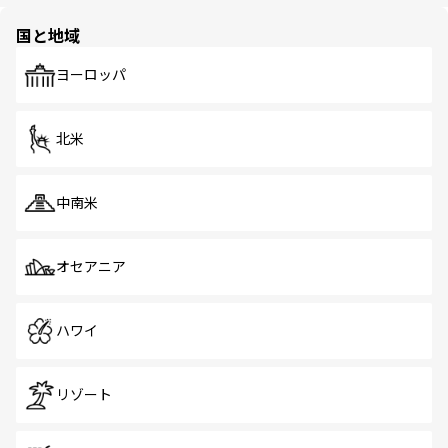
ほしい。
園や自然保護区など、自然が調和した近代的な景観と文化
の多様性あふれるカラフルな町は、どこを歩いても新しい
国と地域
発見がある。さらに、治安のよさや充実した公共交通機関
も、旅行者にとっては魅力的なポイント。グルメも豊富
で、ホーカーズは地元の風情を楽しめる外せないスポット
ヨーロッパ
だ。訪れる人を飽きさせないシンガポールで、多様な魅力
を体感しよう。 なお、新着のシンガポール情報は
コンテン
ツ一覧
を参照してほしい。
北米
中南米
オセアニア
ハワイ
リゾート