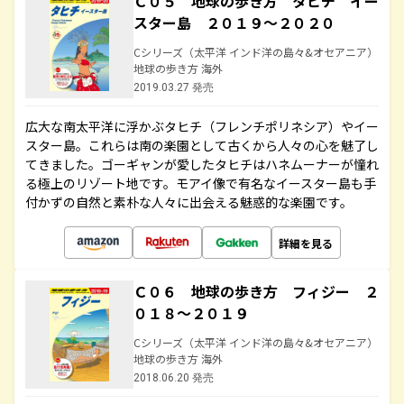
Ｃ０５ 地球の歩き方 タヒチ イー
スター島 ２０１９～２０２０
Cシリーズ（太平洋 インド洋の島々&オセアニア）
地球の歩き方 海外
2019.03.27 発売
広大な南太平洋に浮かぶタヒチ（フレンチポリネシア）やイー
スター島。これらは南の楽園として古くから人々の心を魅了し
てきました。ゴーギャンが愛したタヒチはハネムーナーが憧れ
る極上のリゾート地です。モアイ像で有名なイースター島も手
付かずの自然と素朴な人々に出会える魅惑的な楽園です。
詳細を見る
Ｃ０６ 地球の歩き方 フィジー ２
０１８～２０１９
Cシリーズ（太平洋 インド洋の島々&オセアニア）
地球の歩き方 海外
2018.06.20 発売