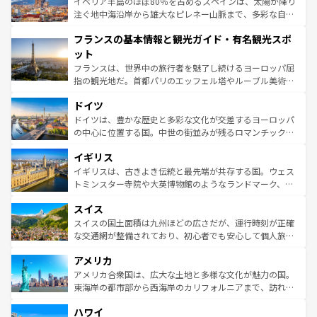
景など、自然景観も見逃せない。観光の合間には、本場の
イベリア半島のほぼ80％を占めるスペインは、太陽が降り
ピザやパスタなど、絶品のイタリア料理を堪能することも
注ぐ地中海沿岸から雄大なピレネー山脈まで、多彩な自然
できる。朝目覚めてから夜眠るまで、すべての瞬間を楽し
と文化が詰まったヨーロッパ屈指の旅行先だ。多様な地域
フランスの基本情報と観光ガイド・有名観光スポ
ませてくれるイタリアで、忘れられない旅をしてみよう！
文化が根付くこの国では、情熱的なフラメンコ、熱気あふ
なお、新着のイタリア情報は
コンテンツ一覧
を参照してほ
れる闘牛、そして美味しいタパスが生活の一部となってい
ット
しい。
る。首都マドリードの洗練された雰囲気や、バルセロナの
フランスは、世界中の旅行者を魅了し続けるヨーロッパ屈
アートに溢れた街角から、地方では古代ローマ遺跡や中世
指の観光地だ。首都パリのエッフェル塔やルーブル美術館
の城塞都市、穏やかなビーチリゾートまで多彩な表情を見
といった象徴的なスポットから、田舎町の古風な美しさま
せる。地方によって風土や気候が異なるスペインはその個
ドイツ
で、幅広い魅力が詰まっている。華麗な宮殿、歴史的な大
性で訪れる人を魅了する。 なお、新着のスペイン情報は
コ
聖堂、美しいビーチ、そして豊かな自然が、訪れる者を心
ドイツは、豊かな歴史と多彩な文化が交差するヨーロッパ
ンテンツ一覧
を参照してほしい。
から魅了する。また、フランスは美食の国としても知ら
の中心に位置する国。中世の街並みが残るロマンチック街
れ、フランス料理はユネスコ無形文化遺産にも登録されて
道から、未来を先取りするようなモダンな都市まで多様な
イギリス
いる。シャンパンの発祥地であるランス、プロヴァンスの
顔を持つこの国は、どこを歩いても飽きることがない。ベ
香り高いラベンダー畑など、多彩な楽しみ方が可能だ。さ
ルリンの文化的活気、バイエルン州のアルプスの絶景、そ
イギリスは、古きよき伝統と最先端が共存する国。ウェス
らに、パリ以外の地域にも魅力が溢れており、どの街角に
してライン川沿いのワイン畑といった風景は必見。ビール
トミンスター寺院や大英博物館のようなランドマーク、歴
も豊かな歴史と文化が息づいている。パリ以外の個性あふ
とソーセージを味わいながら地元の人と過ごす楽しい時間
史ある大学都市、美しい丘陵地帯や牧歌的な風景など、エ
れる地方に足を運ぶとそれぞれで全く異なる文化を体験で
スイス
は、お酒好きな人にはぜひ体験してほしい。 なお、新着の
リアごとに異なる魅力がある。また、優雅なアフタヌーン
きるだろう。 なお、新着のフランス情報は
コンテンツ一覧
ドイツ情報は
コンテンツ一覧
を参照してほしい。
ティー、ビール好きにはたまらない英国パブ、サッカー観
スイスの国土面積は九州ほどの広さだが、運行時刻が正確
を参照してほしい。
戦など、本場だからこそできる体験も豊富。イギリスを旅
な交通網が整備されており、初心者でも安心して個人旅行
して楽しみつくそう。 なお、新着のイギリス情報は
コンテ
を楽しめる。日本同様に時刻表どおりの旅が可能だ。中世
アメリカ
ンツ一覧
を参照してほしい。
の建物がそのまま残る町や、スイスならではのユニークな
博物館もあり、アルプス観光だけでなく町歩きも満喫する
アメリカ合衆国は、広大な土地と多様な文化が魅力の国。
ことができる。国民の所得が高いため物価も高いが、旅行
東海岸の都市部から西海岸のカリフォルニアまで、訪れる
者向けの交通パス提供のサービスもあり、うまく活用すれ
場所ごとに異なる風景と体験が待っている。ニューヨーク
ハワイ
ば市内交通費無料で観光を楽しむこともできる。 なお、新
のような巨大都市は、観光、ショッピング、エンターテイ