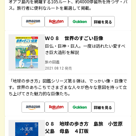
オアフ島内を網羅する105ルート、約4000停留所を持つザ・バ
ス。旅行者に便利なルートを厳選して掲載。
詳細を見る
Ｗ０８ 世界のすごい巨像
巨仏・巨神・巨人。一度は訪れたい愛すべ
き巨大造形を解説
旅の図鑑
2021.08.12 発売
「地球の歩き方」図鑑シリーズ第８弾は、でっかい像・巨像で
す。世界のあちこちでさまざまな人々が色々な意図を持って立
ち上げてきた魅力的な巨像たち。
詳細を見る
０８ 地球の歩き方 島旅 小笠原
父島 母島 ４訂版