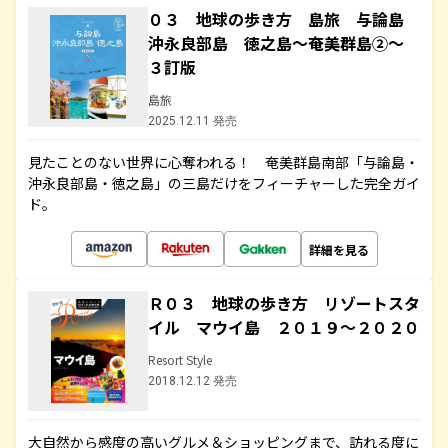
０３ 地球の歩き方 島旅 与論島
沖永良部島 徳之島～奄美群島②～
３訂版
島旅
2025.12.11 発売
見たことのない世界に心奪われる！ 奄美群島南部「与論島・
沖永良部島・徳之島」の三島だけをフィーチャーした完全ガイ
ド。
詳細を見る
Ｒ０３ 地球の歩き方 リゾートスタ
イル マウイ島 ２０１９～２０２０
Resort Style
2018.12.12 発売
大自然から感度の高いグルメ＆ショッピングまで、訪れる度に