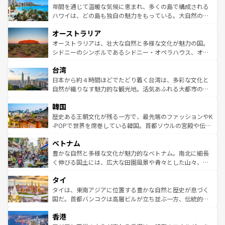
着のスイス情報は
コンテンツ一覧
を参照してほしい。
ンメントが詰まった刺激的なスポットだ。一方、アメリカ
年間を通じて温暖な気候に恵まれ、多くの島で構成される
西部には大自然が広がり、グランドキャニオンやイエロー
ハワイは、どの島も独自の魅力をもっている。大自然の神
ストーン国立公園といった絶景が堪能できる。さらに、南
秘を感じたいなら、火山が生み出した壮大な景観を誇るハ
オーストラリア
部のニューオーリンズでは、音楽と美食が融合した独特の
ワイ島は見逃せない。また、定番の観光地といえばオアフ
文化が魅力。旅行者はアメリカの各地域で異なる魅力を楽
島だが、静かな自然を求めるならマウイ島やカウアイ島が
オーストラリアは、壮大な自然と多様な文化が魅力の国。
しみながら、その多様性と豊かな歴史を感じることができ
おすすめ。エメラルドグリーンに輝く海をはじめ、豊かな
シドニーのシンボルであるシドニー・オペラハウス、オー
るだろう。車でのロードトリップや列車の旅も、アメリカ
文化や歴史が息づいている。「アロハスピリット」と呼ば
ストラリア東海岸北部に広がる大サンゴ礁地帯グレートバ
ならではの贅沢な旅のスタイルだ。 なお、新着のアメリカ
台湾
れるおもてなしの心で訪れる人々を迎えてくれるハワイの
リアリーフや大陸中央部にそびえるウルル（エアーズロッ
情報は
コンテンツ一覧
を参照してほしい。
人々、おいしいローカルフードやハワイアンミュージッ
ク）、タスマニアの美しい原生林やケアンズの熱帯雨林な
日本から約４時間ほどでたどり着く台湾は、多彩な文化と
ク、伝統的なフラダンスなど、すべてがハワイの魅力を彩
ど、見どころがたくさん。また、カフェやワイン、オージ
自然が織りなす魅力的な観光地。活気あふれる大都市の台
っている。訪れるたびに新しい発見と感動が待っているハ
ービーフなどの食文化も豊かで、美味しいものであふれて
北やノスタルジックな町並みが人気な九份（ジォウフェ
ワイを、存分に味わってほしい。 なお、新着のハワイ情報
韓国
いる。アクティビティも充実しており、サーフィンやダイ
ン）、静ひつな山岳地帯である台湾東部など、都市の喧騒
は
コンテンツ一覧
を参照してほしい。
ビング、ハイキングなど、アウトドア好きにはたまらな
と山間の静けさが共存しており、訪れる人に新しい発見と
歴史ある王朝文化が残る一方で、最先端のファッションやK
い。オーストラリアの多彩な魅力を存分に味わいつくそ
驚きをもたらしてくれる。また、奥深い台湾の食文化も魅
-POPで世界を席巻している韓国。首都ソウルの宮殿や伝統
う。 なお、新着のオーストラリア情報は
コンテンツ一覧
を
力で、夜市などの屋台グルメから高級料理、ヘルシーで美
家屋が並ぶエリアでは韓国の歴史と文化に浸ることがで
参照してほしい。
ベトナム
容にもいいと評判のスイーツなど、バラエティ豊かな料理
き、地方に足を延ばせば四季折々の自然美を楽しむことが
が味わえる。 なお、新着の台湾情報は
コンテンツ一覧
を参
できる。そして、キムチや焼肉、絶品のストリートフード
豊かな自然と多様な文化が魅力的なベトナム。南北に細長
照してほしい。
まで、さまざまな韓国料理が待っている。夜には、韓国な
く伸びる国土には、広大な田園風景や青々とした山々、世
らではのナイトライフも堪能できる。あたたかいホスピタ
界遺産に登録された壮大な自然景観が点在し、都市部では
タイ
リティに包まれながら、韓国の多彩な魅力を心ゆくまで味
急速な発展と共に伝統が息づく。ハノイの古い町並みやホ
わってみてほしい。 なお、新着の韓国情報は
コンテンツ一
ーチミン市のフランス統治時代の建物も、独特の雰囲気を
タイは、東南アジアに位置する豊かな自然と歴史が息づく
覧
を参照してほしい。
醸し出している。また、バラエティの豊かさとおいしさで
国だ。首都バンコクは高層ビルが立ち並ぶ一方、伝統的な
世界中の食通を魅了してやまないベトナム料理も魅力のひ
寺院や市場がいたるところに点在し、古きよき文化と現代
香港
とつ。フォーやバインミー、ベトナムコーヒーなどは、ぜ
の活気が交差している。北部ではチェンマイなどの山岳地