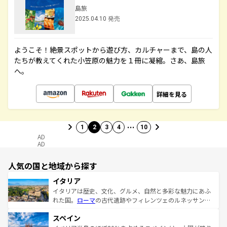
島旅
2025.04.10 発売
ようこそ！絶景スポットから遊び方、カルチャーまで、島の人
たちが教えてくれた小笠原の魅力を１冊に凝縮。さあ、島旅
へ。
詳細を見る
…
1
2
3
4
10
AD
AD
人気の国と地域から探す
イタリア
イタリアは歴史、文化、グルメ、自然と多彩な魅力にあふ
れた国。
ローマ
の古代遺跡やフィレンツェのルネッサンス
美術、ヴェネツィアの運河など、歴史あるスポットはもち
スペイン
ろん、トスカーナの美しい田園風景やアマルフィ海岸の絶