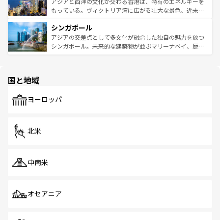
ひ現地で味わいたい。どの地域を訪れてもあたたかい人々
帯で自然と触れ合い、南部ではプーケットやクラビの美し
アジアと西洋の文化が交わる香港は、特有のエネルギーを
が旅行者を迎えてくれるので、きっと忘れられない旅にな
いビーチでリゾート気分を楽しむことができる。タイ料理
もっている。ヴィクトリア湾に広がる壮大な景色、近未来
るはずだ。 なお、新着のベトナム情報は
コンテンツ一覧
を
は世界的に有名で、屋台から高級レストランまで味覚を刺
的なアートスポット、そして歴史と現代が融合した町並
参照してほしい。
シンガポール
激する。気候は一年中温暖で、どの季節にも異なる楽しみ
み、どこを訪れても感動するはず。観光スポットが密集し
が待っている。親しみやすいタイの人々、仏教を中心とし
ており、効率よく見どころを回れるのも魅力。息をのむよ
アジアの交差点として多文化が融合した独自の魅力を放つ
た文化、そして多様な観光資源が、訪れる旅人を魅了し続
うな絶景から文化的な体験まで、香港を存分に楽しみ尽く
シンガポール。未来的な建築物が並ぶマリーナベイ、歴史
ける。 なお、新着のタイ情報は
コンテンツ一覧
を参照して
そう。 なお、新着の香港情報は
コンテンツ一覧
を参照して
と伝統を感じられるエスニックタウン、多数の緑豊かな公
ほしい。
ほしい。
園や自然保護区など、自然が調和した近代的な景観と文化
の多様性あふれるカラフルな町は、どこを歩いても新しい
国と地域
発見がある。さらに、治安のよさや充実した公共交通機関
も、旅行者にとっては魅力的なポイント。グルメも豊富
で、ホーカーズは地元の風情を楽しめる外せないスポット
ヨーロッパ
だ。訪れる人を飽きさせないシンガポールで、多様な魅力
を体感しよう。 なお、新着のシンガポール情報は
コンテン
ツ一覧
を参照してほしい。
北米
中南米
オセアニア