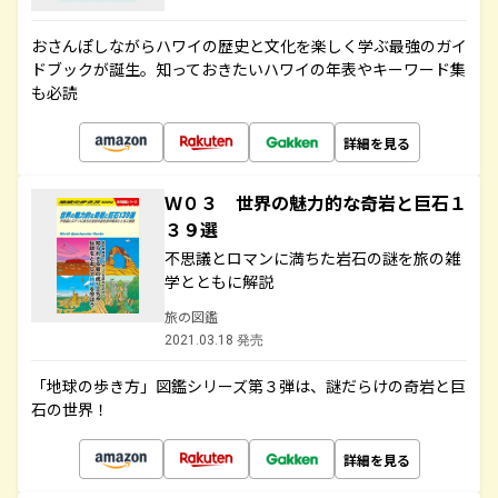
おさんぽしながらハワイの歴史と文化を楽しく学ぶ最強のガイ
ドブックが誕生。知っておきたいハワイの年表やキーワード集
も必読
詳細を見る
Ｗ０３ 世界の魅力的な奇岩と巨石１
３９選
不思議とロマンに満ちた岩石の謎を旅の雑
学とともに解説
旅の図鑑
2021.03.18 発売
「地球の歩き方」図鑑シリーズ第３弾は、謎だらけの奇岩と巨
石の世界！
詳細を見る