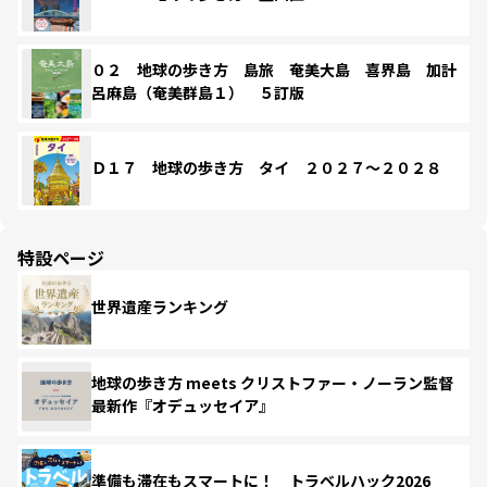
０２ 地球の歩き方 島旅 奄美大島 喜界島 加計
呂麻島（奄美群島１） ５訂版
Ｄ１７ 地球の歩き方 タイ ２０２７～２０２８
特設ページ
世界遺産ランキング
地球の歩き方 meets クリストファー・ノーラン監督
最新作『オデュッセイア』
準備も滞在もスマートに！ トラベルハック2026