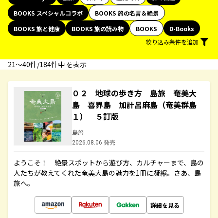
BOOKS スペシャルコラボ
BOOKS 旅の名言＆絶景
BOOKS 旅と健康
BOOKS 旅の読み物
BOOKS
D-Books
絞り込み条件を追加
21〜40件/184件中 を表示
０２ 地球の歩き方 島旅 奄美大
島 喜界島 加計呂麻島（奄美群島
１） ５訂版
島旅
2026.08.06 発売
ようこそ！ 絶景スポットから遊び方、カルチャーまで、島の
人たちが教えてくれた奄美大島の魅力を1冊に凝縮。さあ、島
旅へ。
詳細を見る