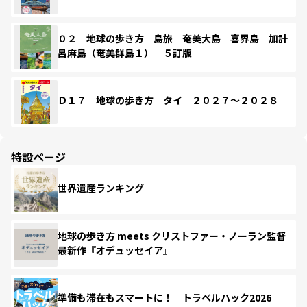
０２ 地球の歩き方 島旅 奄美大島 喜界島 加計
呂麻島（奄美群島１） ５訂版
Ｄ１７ 地球の歩き方 タイ ２０２７～２０２８
特設ページ
世界遺産ランキング
地球の歩き方 meets クリストファー・ノーラン監督
最新作『オデュッセイア』
準備も滞在もスマートに！ トラベルハック2026