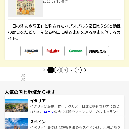
2025.09.18 発売
「日の沈まぬ帝国」と称されたハプスブルク帝国の栄光と動乱
の歴史をたどり、今なお各国に残る史跡を巡る歴史を旅するガ
イド。
詳細を見る
…
1
2
3
8
AD
AD
人気の国と地域から探す
イタリア
イタリアは歴史、文化、グルメ、自然と多彩な魅力にあふ
れた国。
ローマ
の古代遺跡やフィレンツェのルネッサンス
美術、ヴェネツィアの運河など、歴史あるスポットはもち
スペイン
ろん、トスカーナの美しい田園風景やアマルフィ海岸の絶
景など、自然景観も見逃せない。観光の合間には、本場の
イベリア半島のほぼ80％を占めるスペインは、太陽が降り