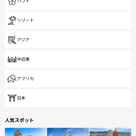
ハワイ
リゾート
アジア
中近東
アフリカ
日本
人気スポット