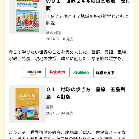
Ｗ０１ 世界２４４の国と地域 改訂
版
１９７ヵ国と４７地域を旅の雑学とともに
解説
旅の図鑑
2024.07.18 発売
今こそ学びたい世界のことを集めました！首都、言語、民族、
宗教、特長、現地の挨拶、誰かに話したくなる旅の雑学も。
詳細を見る
０１ 地球の歩き方 島旅 五島列
島 ４訂版
島旅
2024.07.04 発売
ようこそ！世界遺産の教会、絶品島ごはん、古民家ステイな
ど、島の人が教えてくれた五島の魅力をギュッと凝縮。さあ、