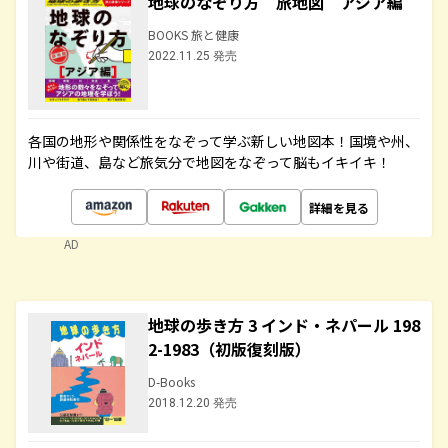
地球のなぞり方 旅地図 アジア編
BOOKS 旅と健康
2022.11.25 発売
各国の地形や関係性をなぞって学ぶ新しい地図本！国境や州、
川や街道、島など旅気分で地図をなぞって脳もイキイキ！
詳細を見る
AD
地球の歩き方 3 インド・ネパール 198
2-1983（初版復刻版）
D-Books
2018.12.20 発売