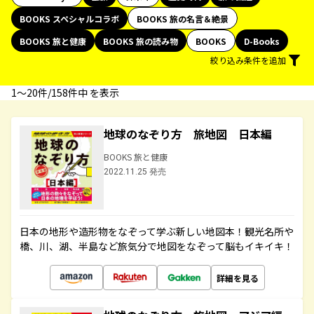
BOOKS スペシャルコラボ
BOOKS 旅の名言＆絶景
BOOKS 旅と健康
BOOKS 旅の読み物
BOOKS
D-Books
絞り込み条件を追加
1〜20件/158件中 を表示
地球のなぞり方 旅地図 日本編
BOOKS 旅と健康
2022.11.25 発売
日本の地形や造形物をなぞって学ぶ新しい地図本！観光名所や
橋、川、湖、半島など旅気分で地図をなぞって脳もイキイキ！
詳細を見る