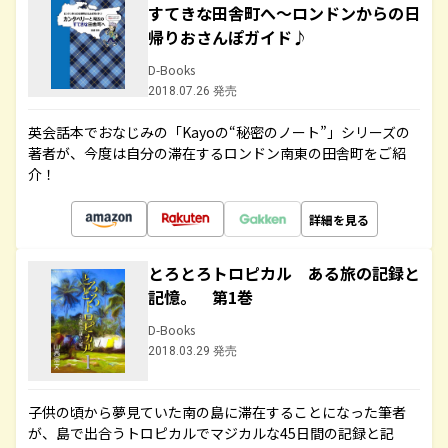
すてきな田舎町へ～ロンドンからの日
帰りおさんぽガイド♪
D-Books
2018.07.26 発売
英会話本でおなじみの「Kayoの“秘密のノート”」シリーズの
著者が、今度は自分の滞在するロンドン南東の田舎町をご紹
介！
詳細を見る
とろとろトロピカル ある旅の記録と
記憶。 第1巻
D-Books
2018.03.29 発売
子供の頃から夢見ていた南の島に滞在することになった筆者
が、島で出合うトロピカルでマジカルな45日間の記録と記