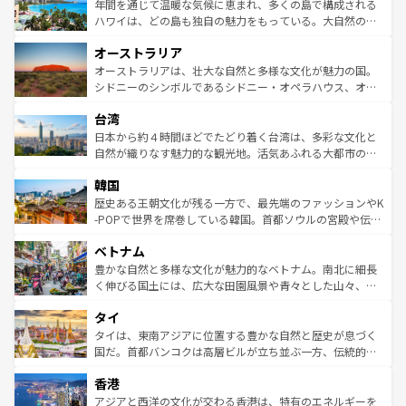
着のスイス情報は
コンテンツ一覧
を参照してほしい。
ンメントが詰まった刺激的なスポットだ。一方、アメリカ
年間を通じて温暖な気候に恵まれ、多くの島で構成される
西部には大自然が広がり、グランドキャニオンやイエロー
ハワイは、どの島も独自の魅力をもっている。大自然の神
ストーン国立公園といった絶景が堪能できる。さらに、南
秘を感じたいなら、火山が生み出した壮大な景観を誇るハ
オーストラリア
部のニューオーリンズでは、音楽と美食が融合した独特の
ワイ島は見逃せない。また、定番の観光地といえばオアフ
文化が魅力。旅行者はアメリカの各地域で異なる魅力を楽
島だが、静かな自然を求めるならマウイ島やカウアイ島が
オーストラリアは、壮大な自然と多様な文化が魅力の国。
しみながら、その多様性と豊かな歴史を感じることができ
おすすめ。エメラルドグリーンに輝く海をはじめ、豊かな
シドニーのシンボルであるシドニー・オペラハウス、オー
るだろう。車でのロードトリップや列車の旅も、アメリカ
文化や歴史が息づいている。「アロハスピリット」と呼ば
ストラリア東海岸北部に広がる大サンゴ礁地帯グレートバ
ならではの贅沢な旅のスタイルだ。 なお、新着のアメリカ
台湾
れるおもてなしの心で訪れる人々を迎えてくれるハワイの
リアリーフや大陸中央部にそびえるウルル（エアーズロッ
情報は
コンテンツ一覧
を参照してほしい。
人々、おいしいローカルフードやハワイアンミュージッ
ク）、タスマニアの美しい原生林やケアンズの熱帯雨林な
日本から約４時間ほどでたどり着く台湾は、多彩な文化と
ク、伝統的なフラダンスなど、すべてがハワイの魅力を彩
ど、見どころがたくさん。また、カフェやワイン、オージ
自然が織りなす魅力的な観光地。活気あふれる大都市の台
っている。訪れるたびに新しい発見と感動が待っているハ
ービーフなどの食文化も豊かで、美味しいものであふれて
北やノスタルジックな町並みが人気な九份（ジォウフェ
ワイを、存分に味わってほしい。 なお、新着のハワイ情報
韓国
いる。アクティビティも充実しており、サーフィンやダイ
ン）、静ひつな山岳地帯である台湾東部など、都市の喧騒
は
コンテンツ一覧
を参照してほしい。
ビング、ハイキングなど、アウトドア好きにはたまらな
と山間の静けさが共存しており、訪れる人に新しい発見と
歴史ある王朝文化が残る一方で、最先端のファッションやK
い。オーストラリアの多彩な魅力を存分に味わいつくそ
驚きをもたらしてくれる。また、奥深い台湾の食文化も魅
-POPで世界を席巻している韓国。首都ソウルの宮殿や伝統
う。 なお、新着のオーストラリア情報は
コンテンツ一覧
を
力で、夜市などの屋台グルメから高級料理、ヘルシーで美
家屋が並ぶエリアでは韓国の歴史と文化に浸ることがで
参照してほしい。
ベトナム
容にもいいと評判のスイーツなど、バラエティ豊かな料理
き、地方に足を延ばせば四季折々の自然美を楽しむことが
が味わえる。 なお、新着の台湾情報は
コンテンツ一覧
を参
できる。そして、キムチや焼肉、絶品のストリートフード
豊かな自然と多様な文化が魅力的なベトナム。南北に細長
照してほしい。
まで、さまざまな韓国料理が待っている。夜には、韓国な
く伸びる国土には、広大な田園風景や青々とした山々、世
らではのナイトライフも堪能できる。あたたかいホスピタ
界遺産に登録された壮大な自然景観が点在し、都市部では
タイ
リティに包まれながら、韓国の多彩な魅力を心ゆくまで味
急速な発展と共に伝統が息づく。ハノイの古い町並みやホ
わってみてほしい。 なお、新着の韓国情報は
コンテンツ一
ーチミン市のフランス統治時代の建物も、独特の雰囲気を
タイは、東南アジアに位置する豊かな自然と歴史が息づく
覧
を参照してほしい。
醸し出している。また、バラエティの豊かさとおいしさで
国だ。首都バンコクは高層ビルが立ち並ぶ一方、伝統的な
世界中の食通を魅了してやまないベトナム料理も魅力のひ
寺院や市場がいたるところに点在し、古きよき文化と現代
香港
とつ。フォーやバインミー、ベトナムコーヒーなどは、ぜ
の活気が交差している。北部ではチェンマイなどの山岳地
ひ現地で味わいたい。どの地域を訪れてもあたたかい人々
帯で自然と触れ合い、南部ではプーケットやクラビの美し
アジアと西洋の文化が交わる香港は、特有のエネルギーを