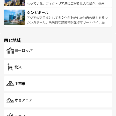
が旅行者を迎えてくれるので、きっと忘れられない旅にな
いビーチでリゾート気分を楽しむことができる。タイ料理
もっている。ヴィクトリア湾に広がる壮大な景色、近未来
るはずだ。 なお、新着のベトナム情報は
コンテンツ一覧
を
は世界的に有名で、屋台から高級レストランまで味覚を刺
的なアートスポット、そして歴史と現代が融合した町並
参照してほしい。
シンガポール
激する。気候は一年中温暖で、どの季節にも異なる楽しみ
み、どこを訪れても感動するはず。観光スポットが密集し
が待っている。親しみやすいタイの人々、仏教を中心とし
ており、効率よく見どころを回れるのも魅力。息をのむよ
アジアの交差点として多文化が融合した独自の魅力を放つ
た文化、そして多様な観光資源が、訪れる旅人を魅了し続
うな絶景から文化的な体験まで、香港を存分に楽しみ尽く
シンガポール。未来的な建築物が並ぶマリーナベイ、歴史
ける。 なお、新着のタイ情報は
コンテンツ一覧
を参照して
そう。 なお、新着の香港情報は
コンテンツ一覧
を参照して
と伝統を感じられるエスニックタウン、多数の緑豊かな公
ほしい。
ほしい。
園や自然保護区など、自然が調和した近代的な景観と文化
の多様性あふれるカラフルな町は、どこを歩いても新しい
国と地域
発見がある。さらに、治安のよさや充実した公共交通機関
も、旅行者にとっては魅力的なポイント。グルメも豊富
で、ホーカーズは地元の風情を楽しめる外せないスポット
ヨーロッパ
だ。訪れる人を飽きさせないシンガポールで、多様な魅力
を体感しよう。 なお、新着のシンガポール情報は
コンテン
ツ一覧
を参照してほしい。
北米
中南米
オセアニア