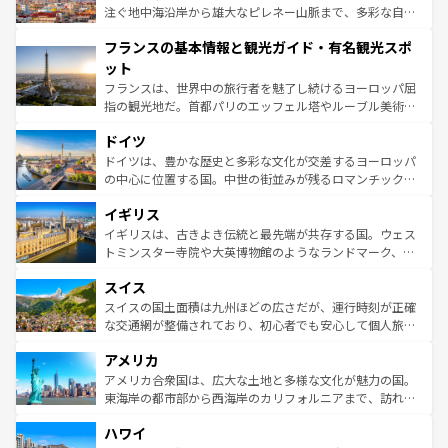
ピザやパスタなど、絶品のイタリア料理を堪能することも
注ぐ地中海沿岸から雄大なピレネー山脈まで、多彩な自然
できる。朝目覚めてから夜眠るまで、すべての瞬間を楽し
と文化が詰まったヨーロッパ屈指の旅行先だ。多様な地域
フランスの基本情報と観光ガイド・有名観光スポ
ませてくれるイタリアで、忘れられない旅をしてみよう！
文化が根付くこの国では、情熱的なフラメンコ、熱気あふ
なお、新着のイタリア情報は
コンテンツ一覧
を参照してほ
れる闘牛、そして美味しいタパスが生活の一部となってい
ット
しい。
る。首都マドリードの洗練された雰囲気や、バルセロナの
フランスは、世界中の旅行者を魅了し続けるヨーロッパ屈
アートに溢れた街角から、地方では古代ローマ遺跡や中世
指の観光地だ。首都パリのエッフェル塔やルーブル美術館
の城塞都市、穏やかなビーチリゾートまで多彩な表情を見
といった象徴的なスポットから、田舎町の古風な美しさま
せる。地方によって風土や気候が異なるスペインはその個
ドイツ
で、幅広い魅力が詰まっている。華麗な宮殿、歴史的な大
性で訪れる人を魅了する。 なお、新着のスペイン情報は
コ
聖堂、美しいビーチ、そして豊かな自然が、訪れる者を心
ドイツは、豊かな歴史と多彩な文化が交差するヨーロッパ
ンテンツ一覧
を参照してほしい。
から魅了する。また、フランスは美食の国としても知ら
の中心に位置する国。中世の街並みが残るロマンチック街
れ、フランス料理はユネスコ無形文化遺産にも登録されて
道から、未来を先取りするようなモダンな都市まで多様な
イギリス
いる。シャンパンの発祥地であるランス、プロヴァンスの
顔を持つこの国は、どこを歩いても飽きることがない。ベ
香り高いラベンダー畑など、多彩な楽しみ方が可能だ。さ
ルリンの文化的活気、バイエルン州のアルプスの絶景、そ
イギリスは、古きよき伝統と最先端が共存する国。ウェス
らに、パリ以外の地域にも魅力が溢れており、どの街角に
してライン川沿いのワイン畑といった風景は必見。ビール
トミンスター寺院や大英博物館のようなランドマーク、歴
も豊かな歴史と文化が息づいている。パリ以外の個性あふ
とソーセージを味わいながら地元の人と過ごす楽しい時間
史ある大学都市、美しい丘陵地帯や牧歌的な風景など、エ
れる地方に足を運ぶとそれぞれで全く異なる文化を体験で
スイス
は、お酒好きな人にはぜひ体験してほしい。 なお、新着の
リアごとに異なる魅力がある。また、優雅なアフタヌーン
きるだろう。 なお、新着のフランス情報は
コンテンツ一覧
ドイツ情報は
コンテンツ一覧
を参照してほしい。
ティー、ビール好きにはたまらない英国パブ、サッカー観
スイスの国土面積は九州ほどの広さだが、運行時刻が正確
を参照してほしい。
戦など、本場だからこそできる体験も豊富。イギリスを旅
な交通網が整備されており、初心者でも安心して個人旅行
して楽しみつくそう。 なお、新着のイギリス情報は
コンテ
を楽しめる。日本同様に時刻表どおりの旅が可能だ。中世
アメリカ
ンツ一覧
を参照してほしい。
の建物がそのまま残る町や、スイスならではのユニークな
博物館もあり、アルプス観光だけでなく町歩きも満喫する
アメリカ合衆国は、広大な土地と多様な文化が魅力の国。
ことができる。国民の所得が高いため物価も高いが、旅行
東海岸の都市部から西海岸のカリフォルニアまで、訪れる
者向けの交通パス提供のサービスもあり、うまく活用すれ
場所ごとに異なる風景と体験が待っている。ニューヨーク
ハワイ
ば市内交通費無料で観光を楽しむこともできる。 なお、新
のような巨大都市は、観光、ショッピング、エンターテイ