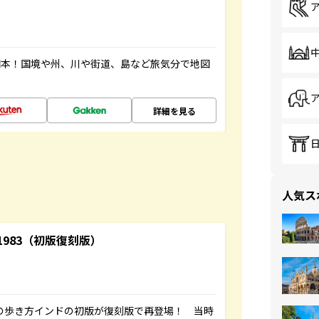
図本！国境や州、川や街道、島など旅気分で地図
詳細を見る
人気ス
-1983（初版復刻版）
球の歩き方インドの初版が復刻版で再登場！ 当時