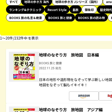
すべて
地球の歩き方 海外
地球の歩き方 Jシリーズ（国内）
aru
ランキング&テクニック
Resort Style
島旅
御朱印
歴史時代
BOOKS 旅の名言＆絶景
BOOKS 旅と健康
BOOKS 旅の読み物
1〜20件/232件中 を表示
地球のなぞり方 旅地図 日本編
BOOKS 旅と健康
2022.11.25 発売
日本の地形や造形物をなぞって学ぶ新しい地
地図をなぞって脳もイキイキ！
地球のなぞり方 旅地図 アジア編