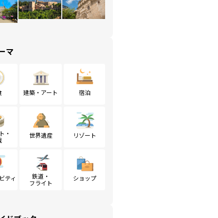
ーマ
食
建築・アート
宿泊
ト・
世界遺産
リゾート
戦
鉄道・
ビティ
ショップ
フライト