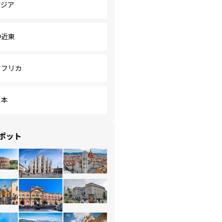
アジア
中近東
アフリカ
日本
ポット