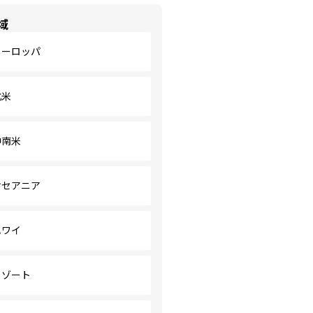
域
ヨーロッパ
北米
中南米
オセアニア
ハワイ
リゾート