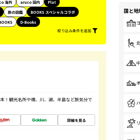
co 海外
aruco 国内
Plat
国と地
旅の図鑑
BOOKS スペシャルコラボ
BOOKS
D-Books
絞り込み条件を追加
図本！観光名所や橋、川、湖、半島など旅気分で
詳細を見る