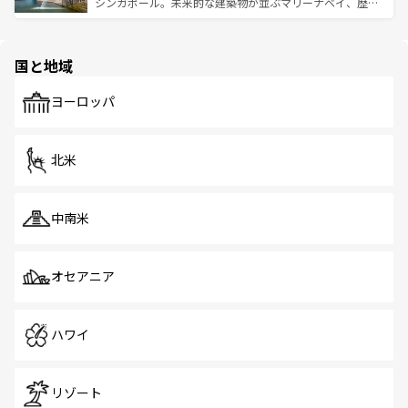
た文化、そして多様な観光資源が、訪れる旅人を魅了し続
うな絶景から文化的な体験まで、香港を存分に楽しみ尽く
シンガポール。未来的な建築物が並ぶマリーナベイ、歴史
ける。 なお、新着のタイ情報は
コンテンツ一覧
を参照して
そう。 なお、新着の香港情報は
コンテンツ一覧
を参照して
と伝統を感じられるエスニックタウン、多数の緑豊かな公
ほしい。
ほしい。
園や自然保護区など、自然が調和した近代的な景観と文化
の多様性あふれるカラフルな町は、どこを歩いても新しい
国と地域
発見がある。さらに、治安のよさや充実した公共交通機関
も、旅行者にとっては魅力的なポイント。グルメも豊富
で、ホーカーズは地元の風情を楽しめる外せないスポット
ヨーロッパ
だ。訪れる人を飽きさせないシンガポールで、多様な魅力
を体感しよう。 なお、新着のシンガポール情報は
コンテン
ツ一覧
を参照してほしい。
北米
中南米
オセアニア
ハワイ
リゾート