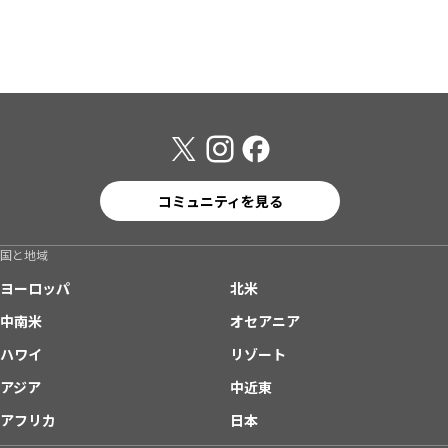
コミュニティを見る
国と地域
ヨーロッパ
北米
中南米
オセアニア
ハワイ
リゾート
アジア
中近東
アフリカ
日本