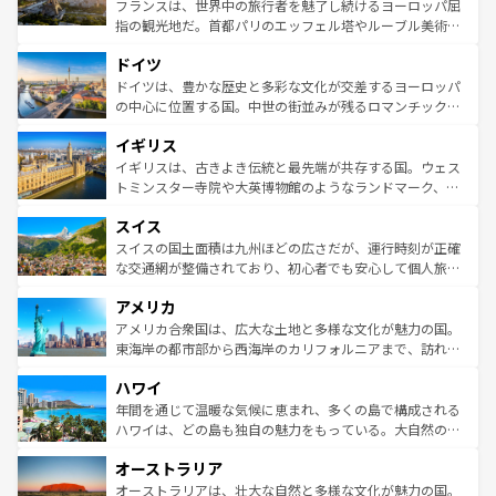
る。首都マドリードの洗練された雰囲気や、バルセロナの
フランスは、世界中の旅行者を魅了し続けるヨーロッパ屈
アートに溢れた街角から、地方では古代ローマ遺跡や中世
指の観光地だ。首都パリのエッフェル塔やルーブル美術館
の城塞都市、穏やかなビーチリゾートまで多彩な表情を見
といった象徴的なスポットから、田舎町の古風な美しさま
せる。地方によって風土や気候が異なるスペインはその個
ドイツ
で、幅広い魅力が詰まっている。華麗な宮殿、歴史的な大
性で訪れる人を魅了する。 なお、新着のスペイン情報は
コ
聖堂、美しいビーチ、そして豊かな自然が、訪れる者を心
ドイツは、豊かな歴史と多彩な文化が交差するヨーロッパ
ンテンツ一覧
を参照してほしい。
から魅了する。また、フランスは美食の国としても知ら
の中心に位置する国。中世の街並みが残るロマンチック街
れ、フランス料理はユネスコ無形文化遺産にも登録されて
道から、未来を先取りするようなモダンな都市まで多様な
イギリス
いる。シャンパンの発祥地であるランス、プロヴァンスの
顔を持つこの国は、どこを歩いても飽きることがない。ベ
香り高いラベンダー畑など、多彩な楽しみ方が可能だ。さ
ルリンの文化的活気、バイエルン州のアルプスの絶景、そ
イギリスは、古きよき伝統と最先端が共存する国。ウェス
らに、パリ以外の地域にも魅力が溢れており、どの街角に
してライン川沿いのワイン畑といった風景は必見。ビール
トミンスター寺院や大英博物館のようなランドマーク、歴
も豊かな歴史と文化が息づいている。パリ以外の個性あふ
とソーセージを味わいながら地元の人と過ごす楽しい時間
史ある大学都市、美しい丘陵地帯や牧歌的な風景など、エ
れる地方に足を運ぶとそれぞれで全く異なる文化を体験で
スイス
は、お酒好きな人にはぜひ体験してほしい。 なお、新着の
リアごとに異なる魅力がある。また、優雅なアフタヌーン
きるだろう。 なお、新着のフランス情報は
コンテンツ一覧
ドイツ情報は
コンテンツ一覧
を参照してほしい。
ティー、ビール好きにはたまらない英国パブ、サッカー観
スイスの国土面積は九州ほどの広さだが、運行時刻が正確
を参照してほしい。
戦など、本場だからこそできる体験も豊富。イギリスを旅
な交通網が整備されており、初心者でも安心して個人旅行
して楽しみつくそう。 なお、新着のイギリス情報は
コンテ
を楽しめる。日本同様に時刻表どおりの旅が可能だ。中世
アメリカ
ンツ一覧
を参照してほしい。
の建物がそのまま残る町や、スイスならではのユニークな
博物館もあり、アルプス観光だけでなく町歩きも満喫する
アメリカ合衆国は、広大な土地と多様な文化が魅力の国。
ことができる。国民の所得が高いため物価も高いが、旅行
東海岸の都市部から西海岸のカリフォルニアまで、訪れる
者向けの交通パス提供のサービスもあり、うまく活用すれ
場所ごとに異なる風景と体験が待っている。ニューヨーク
ハワイ
ば市内交通費無料で観光を楽しむこともできる。 なお、新
のような巨大都市は、観光、ショッピング、エンターテイ
着のスイス情報は
コンテンツ一覧
を参照してほしい。
ンメントが詰まった刺激的なスポットだ。一方、アメリカ
年間を通じて温暖な気候に恵まれ、多くの島で構成される
西部には大自然が広がり、グランドキャニオンやイエロー
ハワイは、どの島も独自の魅力をもっている。大自然の神
ストーン国立公園といった絶景が堪能できる。さらに、南
秘を感じたいなら、火山が生み出した壮大な景観を誇るハ
オーストラリア
部のニューオーリンズでは、音楽と美食が融合した独特の
ワイ島は見逃せない。また、定番の観光地といえばオアフ
文化が魅力。旅行者はアメリカの各地域で異なる魅力を楽
島だが、静かな自然を求めるならマウイ島やカウアイ島が
オーストラリアは、壮大な自然と多様な文化が魅力の国。