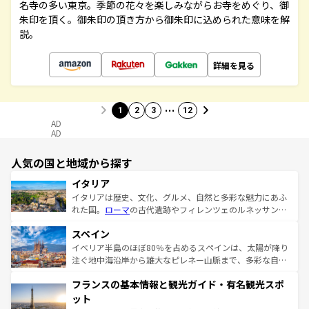
名寺の多い東京。季節の花々を楽しみながらお寺をめぐり、御
朱印を頂く。御朱印の頂き方から御朱印に込められた意味を解
説。
詳細を見る
…
1
2
3
12
AD
AD
人気の国と地域から探す
イタリア
イタリアは歴史、文化、グルメ、自然と多彩な魅力にあふ
れた国。
ローマ
の古代遺跡やフィレンツェのルネッサンス
美術、ヴェネツィアの運河など、歴史あるスポットはもち
スペイン
ろん、トスカーナの美しい田園風景やアマルフィ海岸の絶
景など、自然景観も見逃せない。観光の合間には、本場の
イベリア半島のほぼ80％を占めるスペインは、太陽が降り
ピザやパスタなど、絶品のイタリア料理を堪能することも
注ぐ地中海沿岸から雄大なピレネー山脈まで、多彩な自然
できる。朝目覚めてから夜眠るまで、すべての瞬間を楽し
と文化が詰まったヨーロッパ屈指の旅行先だ。多様な地域
フランスの基本情報と観光ガイド・有名観光スポ
ませてくれるイタリアで、忘れられない旅をしてみよう！
文化が根付くこの国では、情熱的なフラメンコ、熱気あふ
なお、新着のイタリア情報は
コンテンツ一覧
を参照してほ
れる闘牛、そして美味しいタパスが生活の一部となってい
ット
しい。