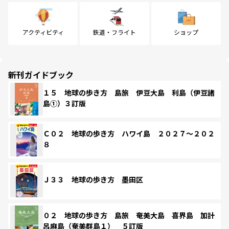
アクティビティ
鉄道・フライト
ショップ
新刊ガイドブック
１５ 地球の歩き方 島旅 伊豆大島 利島（伊豆諸
島①）３訂版
Ｃ０２ 地球の歩き方 ハワイ島 ２０２７～２０２
８
Ｊ３３ 地球の歩き方 墨田区
０２ 地球の歩き方 島旅 奄美大島 喜界島 加計
呂麻島（奄美群島１） ５訂版