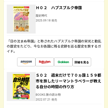
Ｈ０２ ハプスブルク帝国
歴史時代
2025.09.18 発売
「日の沈まぬ帝国」と称されたハプスブルク帝国の栄光と動乱
の歴史をたどり、今なお各国に残る史跡を巡る歴史を旅するガ
イド。
詳細を見る
Ｓ０２ 週末だけで７０ヵ国１５９都
市を旅したリーマントラベラーが教え
る自分の時間の作り方
BOOKS 旅の読み物
2022.07.21 発売