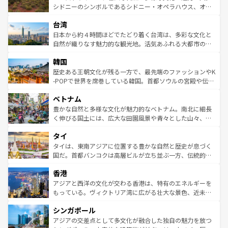
しみながら、その多様性と豊かな歴史を感じることができ
おすすめ。エメラルドグリーンに輝く海をはじめ、豊かな
シドニーのシンボルであるシドニー・オペラハウス、オー
るだろう。車でのロードトリップや列車の旅も、アメリカ
文化や歴史が息づいている。「アロハスピリット」と呼ば
ストラリア東海岸北部に広がる大サンゴ礁地帯グレートバ
ならではの贅沢な旅のスタイルだ。 なお、新着のアメリカ
台湾
れるおもてなしの心で訪れる人々を迎えてくれるハワイの
リアリーフや大陸中央部にそびえるウルル（エアーズロッ
情報は
コンテンツ一覧
を参照してほしい。
人々、おいしいローカルフードやハワイアンミュージッ
ク）、タスマニアの美しい原生林やケアンズの熱帯雨林な
日本から約４時間ほどでたどり着く台湾は、多彩な文化と
ク、伝統的なフラダンスなど、すべてがハワイの魅力を彩
ど、見どころがたくさん。また、カフェやワイン、オージ
自然が織りなす魅力的な観光地。活気あふれる大都市の台
っている。訪れるたびに新しい発見と感動が待っているハ
ービーフなどの食文化も豊かで、美味しいものであふれて
北やノスタルジックな町並みが人気な九份（ジォウフェ
ワイを、存分に味わってほしい。 なお、新着のハワイ情報
韓国
いる。アクティビティも充実しており、サーフィンやダイ
ン）、静ひつな山岳地帯である台湾東部など、都市の喧騒
は
コンテンツ一覧
を参照してほしい。
ビング、ハイキングなど、アウトドア好きにはたまらな
と山間の静けさが共存しており、訪れる人に新しい発見と
歴史ある王朝文化が残る一方で、最先端のファッションやK
い。オーストラリアの多彩な魅力を存分に味わいつくそ
驚きをもたらしてくれる。また、奥深い台湾の食文化も魅
-POPで世界を席巻している韓国。首都ソウルの宮殿や伝統
う。 なお、新着のオーストラリア情報は
コンテンツ一覧
を
力で、夜市などの屋台グルメから高級料理、ヘルシーで美
家屋が並ぶエリアでは韓国の歴史と文化に浸ることがで
参照してほしい。
ベトナム
容にもいいと評判のスイーツなど、バラエティ豊かな料理
き、地方に足を延ばせば四季折々の自然美を楽しむことが
が味わえる。 なお、新着の台湾情報は
コンテンツ一覧
を参
できる。そして、キムチや焼肉、絶品のストリートフード
豊かな自然と多様な文化が魅力的なベトナム。南北に細長
照してほしい。
まで、さまざまな韓国料理が待っている。夜には、韓国な
く伸びる国土には、広大な田園風景や青々とした山々、世
らではのナイトライフも堪能できる。あたたかいホスピタ
界遺産に登録された壮大な自然景観が点在し、都市部では
タイ
リティに包まれながら、韓国の多彩な魅力を心ゆくまで味
急速な発展と共に伝統が息づく。ハノイの古い町並みやホ
わってみてほしい。 なお、新着の韓国情報は
コンテンツ一
ーチミン市のフランス統治時代の建物も、独特の雰囲気を
タイは、東南アジアに位置する豊かな自然と歴史が息づく
覧
を参照してほしい。
醸し出している。また、バラエティの豊かさとおいしさで
国だ。首都バンコクは高層ビルが立ち並ぶ一方、伝統的な
世界中の食通を魅了してやまないベトナム料理も魅力のひ
寺院や市場がいたるところに点在し、古きよき文化と現代
香港
とつ。フォーやバインミー、ベトナムコーヒーなどは、ぜ
の活気が交差している。北部ではチェンマイなどの山岳地
ひ現地で味わいたい。どの地域を訪れてもあたたかい人々
帯で自然と触れ合い、南部ではプーケットやクラビの美し
アジアと西洋の文化が交わる香港は、特有のエネルギーを
が旅行者を迎えてくれるので、きっと忘れられない旅にな
いビーチでリゾート気分を楽しむことができる。タイ料理
もっている。ヴィクトリア湾に広がる壮大な景色、近未来
るはずだ。 なお、新着のベトナム情報は
コンテンツ一覧
を
は世界的に有名で、屋台から高級レストランまで味覚を刺
的なアートスポット、そして歴史と現代が融合した町並
参照してほしい。
シンガポール
激する。気候は一年中温暖で、どの季節にも異なる楽しみ
み、どこを訪れても感動するはず。観光スポットが密集し
が待っている。親しみやすいタイの人々、仏教を中心とし
ており、効率よく見どころを回れるのも魅力。息をのむよ
アジアの交差点として多文化が融合した独自の魅力を放つ