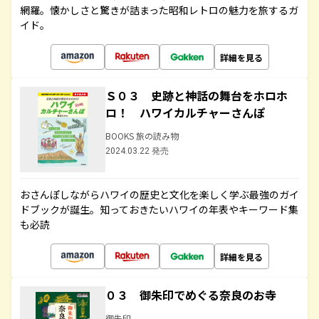
網羅。懐かしさと驚きが詰まった昭和レトロの魅力を旅するガ
イド。
詳細を見る
Ｓ０３ 史跡と神話の舞台をホロホ
ロ！ ハワイカルチャーさんぽ
BOOKS 旅の読み物
2024.03.22 発売
おさんぽしながらハワイの歴史と文化を楽しく学ぶ最強のガイ
ドブックが誕生。知っておきたいハワイの年表やキーワード集
も必読
詳細を見る
０３ 御朱印でめぐる奈良のお寺
御朱印