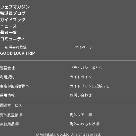
ウェブマガジン
特派員ブログ
ガイドブック
ニュース
著者一覧
コミュニティ
新規会員登録
マイページ
GOOD LUCK TRIP
運営会社
プライバシーポリシー
利用規約
ガイドライン
書店御担当者様へ
ガイドブックに投稿する
採用情報
お問い合わせ
関連サービス
海外航空券
海外ツアー
旅行用品
海外のおみやげ
© Arukikata. Co.,Ltd. All rights reserved.