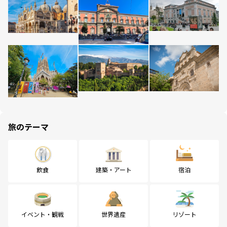
旅のテーマ
飲食
建築・アート
宿泊
イベント・観戦
世界遺産
リゾート