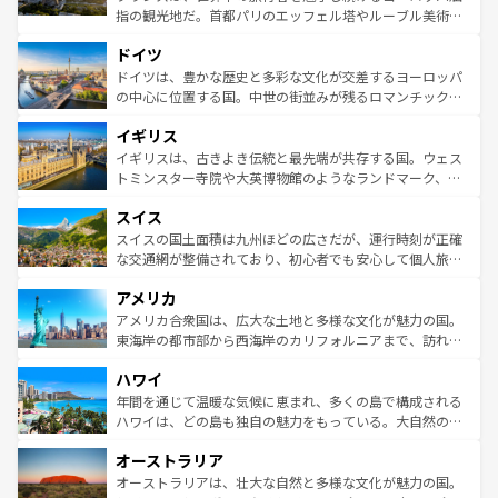
アートに溢れた街角から、地方では古代ローマ遺跡や中世
指の観光地だ。首都パリのエッフェル塔やルーブル美術館
の城塞都市、穏やかなビーチリゾートまで多彩な表情を見
といった象徴的なスポットから、田舎町の古風な美しさま
せる。地方によって風土や気候が異なるスペインはその個
ドイツ
で、幅広い魅力が詰まっている。華麗な宮殿、歴史的な大
性で訪れる人を魅了する。 なお、新着のスペイン情報は
コ
聖堂、美しいビーチ、そして豊かな自然が、訪れる者を心
ドイツは、豊かな歴史と多彩な文化が交差するヨーロッパ
ンテンツ一覧
を参照してほしい。
から魅了する。また、フランスは美食の国としても知ら
の中心に位置する国。中世の街並みが残るロマンチック街
れ、フランス料理はユネスコ無形文化遺産にも登録されて
道から、未来を先取りするようなモダンな都市まで多様な
イギリス
いる。シャンパンの発祥地であるランス、プロヴァンスの
顔を持つこの国は、どこを歩いても飽きることがない。ベ
香り高いラベンダー畑など、多彩な楽しみ方が可能だ。さ
ルリンの文化的活気、バイエルン州のアルプスの絶景、そ
イギリスは、古きよき伝統と最先端が共存する国。ウェス
らに、パリ以外の地域にも魅力が溢れており、どの街角に
してライン川沿いのワイン畑といった風景は必見。ビール
トミンスター寺院や大英博物館のようなランドマーク、歴
も豊かな歴史と文化が息づいている。パリ以外の個性あふ
とソーセージを味わいながら地元の人と過ごす楽しい時間
史ある大学都市、美しい丘陵地帯や牧歌的な風景など、エ
れる地方に足を運ぶとそれぞれで全く異なる文化を体験で
スイス
は、お酒好きな人にはぜひ体験してほしい。 なお、新着の
リアごとに異なる魅力がある。また、優雅なアフタヌーン
きるだろう。 なお、新着のフランス情報は
コンテンツ一覧
ドイツ情報は
コンテンツ一覧
を参照してほしい。
ティー、ビール好きにはたまらない英国パブ、サッカー観
スイスの国土面積は九州ほどの広さだが、運行時刻が正確
を参照してほしい。
戦など、本場だからこそできる体験も豊富。イギリスを旅
な交通網が整備されており、初心者でも安心して個人旅行
して楽しみつくそう。 なお、新着のイギリス情報は
コンテ
を楽しめる。日本同様に時刻表どおりの旅が可能だ。中世
アメリカ
ンツ一覧
を参照してほしい。
の建物がそのまま残る町や、スイスならではのユニークな
博物館もあり、アルプス観光だけでなく町歩きも満喫する
アメリカ合衆国は、広大な土地と多様な文化が魅力の国。
ことができる。国民の所得が高いため物価も高いが、旅行
東海岸の都市部から西海岸のカリフォルニアまで、訪れる
者向けの交通パス提供のサービスもあり、うまく活用すれ
場所ごとに異なる風景と体験が待っている。ニューヨーク
ハワイ
ば市内交通費無料で観光を楽しむこともできる。 なお、新
のような巨大都市は、観光、ショッピング、エンターテイ
着のスイス情報は
コンテンツ一覧
を参照してほしい。
ンメントが詰まった刺激的なスポットだ。一方、アメリカ
年間を通じて温暖な気候に恵まれ、多くの島で構成される
西部には大自然が広がり、グランドキャニオンやイエロー
ハワイは、どの島も独自の魅力をもっている。大自然の神
ストーン国立公園といった絶景が堪能できる。さらに、南
秘を感じたいなら、火山が生み出した壮大な景観を誇るハ
オーストラリア
部のニューオーリンズでは、音楽と美食が融合した独特の
ワイ島は見逃せない。また、定番の観光地といえばオアフ
文化が魅力。旅行者はアメリカの各地域で異なる魅力を楽
島だが、静かな自然を求めるならマウイ島やカウアイ島が
オーストラリアは、壮大な自然と多様な文化が魅力の国。