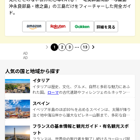
沖永良部島・徳之島」の三島だけをフィーチャーした完全ガイ
ド。
詳細を見る
…
1
2
3
13
AD
AD
人気の国と地域から探す
イタリア
イタリアは歴史、文化、グルメ、自然と多彩な魅力にあふ
れた国。
ローマ
の古代遺跡やフィレンツェのルネッサンス
美術、ヴェネツィアの運河など、歴史あるスポットはもち
スペイン
ろん、トスカーナの美しい田園風景やアマルフィ海岸の絶
景など、自然景観も見逃せない。観光の合間には、本場の
イベリア半島のほぼ80％を占めるスペインは、太陽が降り
ピザやパスタなど、絶品のイタリア料理を堪能することも
注ぐ地中海沿岸から雄大なピレネー山脈まで、多彩な自然
できる。朝目覚めてから夜眠るまで、すべての瞬間を楽し
と文化が詰まったヨーロッパ屈指の旅行先だ。多様な地域
フランスの基本情報と観光ガイド・有名観光スポ
ませてくれるイタリアで、忘れられない旅をしてみよう！
文化が根付くこの国では、情熱的なフラメンコ、熱気あふ
なお、新着のイタリア情報は
コンテンツ一覧
を参照してほ
れる闘牛、そして美味しいタパスが生活の一部となってい
ット
しい。
る。首都マドリードの洗練された雰囲気や、バルセロナの
フランスは、世界中の旅行者を魅了し続けるヨーロッパ屈