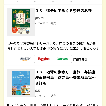
０３ 御朱印でめぐる奈良のお寺
御朱印
2024.06.27 発売
地球の歩き方御朱印シリーズより、奈良のお寺の最新版が登
場！すばらしい古寺と御朱印の数々に合いに出かけませんか？
詳細を見る
０３ 地球の歩き方 島旅 与論島
沖永良部島 徳之島～奄美群島②～
３訂版
島旅
2025.12.11 発売
見たことのない世界に心奪われる！ 奄美群島南部「与論島・