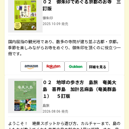
０２ 御朱印でめぐる京都のお寺 三
訂版
御朱印
2025.10.09 発売
国内屈指の観光地であり、数多の寺院が建ち並ぶ古都・京都。
季節を楽しみながらお寺をめぐり、御朱印を頂くのに役立つ一
冊です。
詳細を見る
０２ 地球の歩き方 島旅 奄美大
島 喜界島 加計呂麻島（奄美群島
１） ５訂版
島旅
2026.08.06 発売
ようこそ！ 絶景スポットから遊び方、カルチャーまで、島の