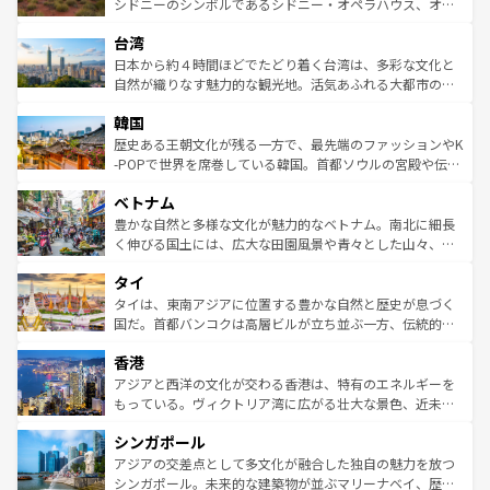
しみながら、その多様性と豊かな歴史を感じることができ
おすすめ。エメラルドグリーンに輝く海をはじめ、豊かな
シドニーのシンボルであるシドニー・オペラハウス、オー
るだろう。車でのロードトリップや列車の旅も、アメリカ
文化や歴史が息づいている。「アロハスピリット」と呼ば
ストラリア東海岸北部に広がる大サンゴ礁地帯グレートバ
ならではの贅沢な旅のスタイルだ。 なお、新着のアメリカ
台湾
れるおもてなしの心で訪れる人々を迎えてくれるハワイの
リアリーフや大陸中央部にそびえるウルル（エアーズロッ
情報は
コンテンツ一覧
を参照してほしい。
人々、おいしいローカルフードやハワイアンミュージッ
ク）、タスマニアの美しい原生林やケアンズの熱帯雨林な
日本から約４時間ほどでたどり着く台湾は、多彩な文化と
ク、伝統的なフラダンスなど、すべてがハワイの魅力を彩
ど、見どころがたくさん。また、カフェやワイン、オージ
自然が織りなす魅力的な観光地。活気あふれる大都市の台
っている。訪れるたびに新しい発見と感動が待っているハ
ービーフなどの食文化も豊かで、美味しいものであふれて
北やノスタルジックな町並みが人気な九份（ジォウフェ
ワイを、存分に味わってほしい。 なお、新着のハワイ情報
韓国
いる。アクティビティも充実しており、サーフィンやダイ
ン）、静ひつな山岳地帯である台湾東部など、都市の喧騒
は
コンテンツ一覧
を参照してほしい。
ビング、ハイキングなど、アウトドア好きにはたまらな
と山間の静けさが共存しており、訪れる人に新しい発見と
歴史ある王朝文化が残る一方で、最先端のファッションやK
い。オーストラリアの多彩な魅力を存分に味わいつくそ
驚きをもたらしてくれる。また、奥深い台湾の食文化も魅
-POPで世界を席巻している韓国。首都ソウルの宮殿や伝統
う。 なお、新着のオーストラリア情報は
コンテンツ一覧
を
力で、夜市などの屋台グルメから高級料理、ヘルシーで美
家屋が並ぶエリアでは韓国の歴史と文化に浸ることがで
参照してほしい。
ベトナム
容にもいいと評判のスイーツなど、バラエティ豊かな料理
き、地方に足を延ばせば四季折々の自然美を楽しむことが
が味わえる。 なお、新着の台湾情報は
コンテンツ一覧
を参
できる。そして、キムチや焼肉、絶品のストリートフード
豊かな自然と多様な文化が魅力的なベトナム。南北に細長
照してほしい。
まで、さまざまな韓国料理が待っている。夜には、韓国な
く伸びる国土には、広大な田園風景や青々とした山々、世
らではのナイトライフも堪能できる。あたたかいホスピタ
界遺産に登録された壮大な自然景観が点在し、都市部では
タイ
リティに包まれながら、韓国の多彩な魅力を心ゆくまで味
急速な発展と共に伝統が息づく。ハノイの古い町並みやホ
わってみてほしい。 なお、新着の韓国情報は
コンテンツ一
ーチミン市のフランス統治時代の建物も、独特の雰囲気を
タイは、東南アジアに位置する豊かな自然と歴史が息づく
覧
を参照してほしい。
醸し出している。また、バラエティの豊かさとおいしさで
国だ。首都バンコクは高層ビルが立ち並ぶ一方、伝統的な
世界中の食通を魅了してやまないベトナム料理も魅力のひ
寺院や市場がいたるところに点在し、古きよき文化と現代
香港
とつ。フォーやバインミー、ベトナムコーヒーなどは、ぜ
の活気が交差している。北部ではチェンマイなどの山岳地
ひ現地で味わいたい。どの地域を訪れてもあたたかい人々
帯で自然と触れ合い、南部ではプーケットやクラビの美し
アジアと西洋の文化が交わる香港は、特有のエネルギーを
が旅行者を迎えてくれるので、きっと忘れられない旅にな
いビーチでリゾート気分を楽しむことができる。タイ料理
もっている。ヴィクトリア湾に広がる壮大な景色、近未来
るはずだ。 なお、新着のベトナム情報は
コンテンツ一覧
を
は世界的に有名で、屋台から高級レストランまで味覚を刺
的なアートスポット、そして歴史と現代が融合した町並
参照してほしい。
シンガポール
激する。気候は一年中温暖で、どの季節にも異なる楽しみ
み、どこを訪れても感動するはず。観光スポットが密集し
が待っている。親しみやすいタイの人々、仏教を中心とし
ており、効率よく見どころを回れるのも魅力。息をのむよ
アジアの交差点として多文化が融合した独自の魅力を放つ
た文化、そして多様な観光資源が、訪れる旅人を魅了し続
うな絶景から文化的な体験まで、香港を存分に楽しみ尽く
シンガポール。未来的な建築物が並ぶマリーナベイ、歴史