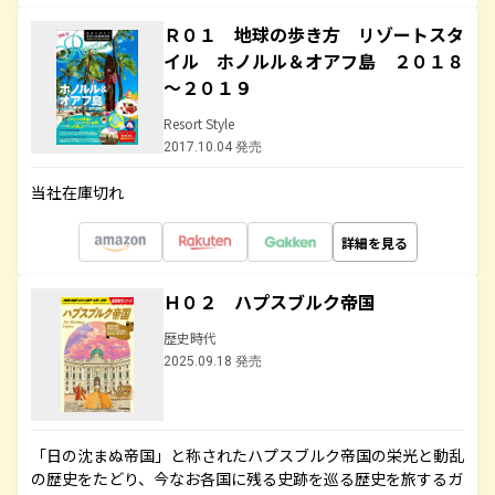
Ｒ０１ 地球の歩き方 リゾートスタ
イル ホノルル＆オアフ島 ２０１８
～２０１９
Resort Style
2017.10.04 発売
当社在庫切れ
詳細を見る
Ｈ０２ ハプスブルク帝国
歴史時代
2025.09.18 発売
「日の沈まぬ帝国」と称されたハプスブルク帝国の栄光と動乱
の歴史をたどり、今なお各国に残る史跡を巡る歴史を旅するガ