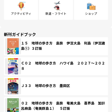
アクティビティ
鉄道・フライト
ショップ
新刊ガイドブック
１５ 地球の歩き方 島旅 伊豆大島 利島（伊豆諸
島①）３訂版
Ｃ０２ 地球の歩き方 ハワイ島 ２０２７～２０２
８
Ｊ３３ 地球の歩き方 墨田区
０２ 地球の歩き方 島旅 奄美大島 喜界島 加計
呂麻島（奄美群島１） ５訂版