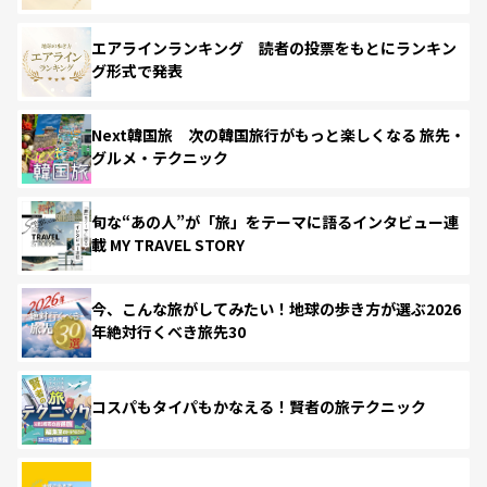
エアラインランキング 読者の投票をもとにランキン
グ形式で発表
Next韓国旅 次の韓国旅行がもっと楽しくなる 旅先・
グルメ・テクニック
旬な“あの人”が「旅」をテーマに語るインタビュー連
載 MY TRAVEL STORY
今、こんな旅がしてみたい！地球の歩き方が選ぶ2026
年絶対行くべき旅先30
コスパもタイパもかなえる！賢者の旅テクニック