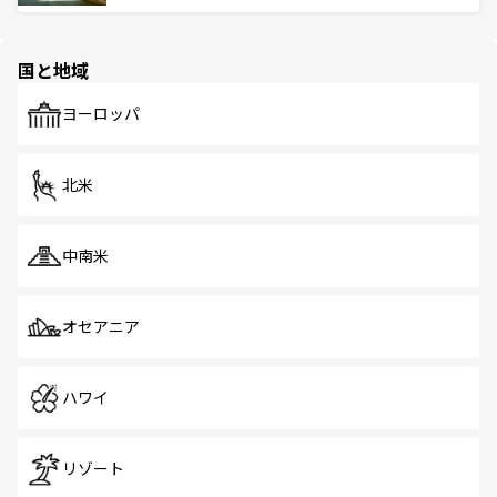
ける。 なお、新着のタイ情報は
コンテンツ一覧
を参照して
そう。 なお、新着の香港情報は
コンテンツ一覧
を参照して
と伝統を感じられるエスニックタウン、多数の緑豊かな公
ほしい。
ほしい。
園や自然保護区など、自然が調和した近代的な景観と文化
の多様性あふれるカラフルな町は、どこを歩いても新しい
国と地域
発見がある。さらに、治安のよさや充実した公共交通機関
も、旅行者にとっては魅力的なポイント。グルメも豊富
で、ホーカーズは地元の風情を楽しめる外せないスポット
ヨーロッパ
だ。訪れる人を飽きさせないシンガポールで、多様な魅力
を体感しよう。 なお、新着のシンガポール情報は
コンテン
ツ一覧
を参照してほしい。
北米
中南米
オセアニア
ハワイ
リゾート