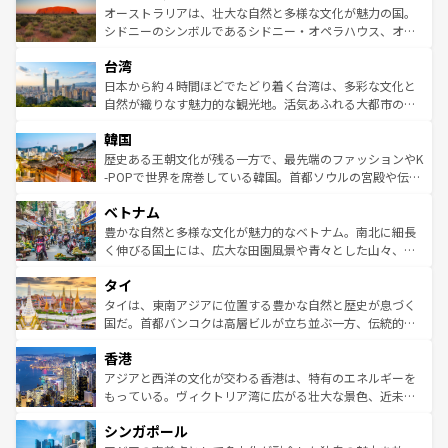
文化が魅力。旅行者はアメリカの各地域で異なる魅力を楽
島だが、静かな自然を求めるならマウイ島やカウアイ島が
オーストラリアは、壮大な自然と多様な文化が魅力の国。
しみながら、その多様性と豊かな歴史を感じることができ
おすすめ。エメラルドグリーンに輝く海をはじめ、豊かな
シドニーのシンボルであるシドニー・オペラハウス、オー
るだろう。車でのロードトリップや列車の旅も、アメリカ
文化や歴史が息づいている。「アロハスピリット」と呼ば
ストラリア東海岸北部に広がる大サンゴ礁地帯グレートバ
ならではの贅沢な旅のスタイルだ。 なお、新着のアメリカ
台湾
れるおもてなしの心で訪れる人々を迎えてくれるハワイの
リアリーフや大陸中央部にそびえるウルル（エアーズロッ
情報は
コンテンツ一覧
を参照してほしい。
人々、おいしいローカルフードやハワイアンミュージッ
ク）、タスマニアの美しい原生林やケアンズの熱帯雨林な
日本から約４時間ほどでたどり着く台湾は、多彩な文化と
ク、伝統的なフラダンスなど、すべてがハワイの魅力を彩
ど、見どころがたくさん。また、カフェやワイン、オージ
自然が織りなす魅力的な観光地。活気あふれる大都市の台
っている。訪れるたびに新しい発見と感動が待っているハ
ービーフなどの食文化も豊かで、美味しいものであふれて
北やノスタルジックな町並みが人気な九份（ジォウフェ
ワイを、存分に味わってほしい。 なお、新着のハワイ情報
韓国
いる。アクティビティも充実しており、サーフィンやダイ
ン）、静ひつな山岳地帯である台湾東部など、都市の喧騒
は
コンテンツ一覧
を参照してほしい。
ビング、ハイキングなど、アウトドア好きにはたまらな
と山間の静けさが共存しており、訪れる人に新しい発見と
歴史ある王朝文化が残る一方で、最先端のファッションやK
い。オーストラリアの多彩な魅力を存分に味わいつくそ
驚きをもたらしてくれる。また、奥深い台湾の食文化も魅
-POPで世界を席巻している韓国。首都ソウルの宮殿や伝統
う。 なお、新着のオーストラリア情報は
コンテンツ一覧
を
力で、夜市などの屋台グルメから高級料理、ヘルシーで美
家屋が並ぶエリアでは韓国の歴史と文化に浸ることがで
参照してほしい。
ベトナム
容にもいいと評判のスイーツなど、バラエティ豊かな料理
き、地方に足を延ばせば四季折々の自然美を楽しむことが
が味わえる。 なお、新着の台湾情報は
コンテンツ一覧
を参
できる。そして、キムチや焼肉、絶品のストリートフード
豊かな自然と多様な文化が魅力的なベトナム。南北に細長
照してほしい。
まで、さまざまな韓国料理が待っている。夜には、韓国な
く伸びる国土には、広大な田園風景や青々とした山々、世
らではのナイトライフも堪能できる。あたたかいホスピタ
界遺産に登録された壮大な自然景観が点在し、都市部では
タイ
リティに包まれながら、韓国の多彩な魅力を心ゆくまで味
急速な発展と共に伝統が息づく。ハノイの古い町並みやホ
わってみてほしい。 なお、新着の韓国情報は
コンテンツ一
ーチミン市のフランス統治時代の建物も、独特の雰囲気を
タイは、東南アジアに位置する豊かな自然と歴史が息づく
覧
を参照してほしい。
醸し出している。また、バラエティの豊かさとおいしさで
国だ。首都バンコクは高層ビルが立ち並ぶ一方、伝統的な
世界中の食通を魅了してやまないベトナム料理も魅力のひ
寺院や市場がいたるところに点在し、古きよき文化と現代
香港
とつ。フォーやバインミー、ベトナムコーヒーなどは、ぜ
の活気が交差している。北部ではチェンマイなどの山岳地
ひ現地で味わいたい。どの地域を訪れてもあたたかい人々
帯で自然と触れ合い、南部ではプーケットやクラビの美し
アジアと西洋の文化が交わる香港は、特有のエネルギーを
が旅行者を迎えてくれるので、きっと忘れられない旅にな
いビーチでリゾート気分を楽しむことができる。タイ料理
もっている。ヴィクトリア湾に広がる壮大な景色、近未来
るはずだ。 なお、新着のベトナム情報は
コンテンツ一覧
を
は世界的に有名で、屋台から高級レストランまで味覚を刺
的なアートスポット、そして歴史と現代が融合した町並
参照してほしい。
シンガポール
激する。気候は一年中温暖で、どの季節にも異なる楽しみ
み、どこを訪れても感動するはず。観光スポットが密集し