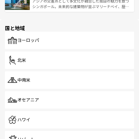
が待っている。親しみやすいタイの人々、仏教を中心とし
ており、効率よく見どころを回れるのも魅力。息をのむよ
アジアの交差点として多文化が融合した独自の魅力を放つ
た文化、そして多様な観光資源が、訪れる旅人を魅了し続
うな絶景から文化的な体験まで、香港を存分に楽しみ尽く
シンガポール。未来的な建築物が並ぶマリーナベイ、歴史
ける。 なお、新着のタイ情報は
コンテンツ一覧
を参照して
そう。 なお、新着の香港情報は
コンテンツ一覧
を参照して
と伝統を感じられるエスニックタウン、多数の緑豊かな公
ほしい。
ほしい。
園や自然保護区など、自然が調和した近代的な景観と文化
の多様性あふれるカラフルな町は、どこを歩いても新しい
国と地域
発見がある。さらに、治安のよさや充実した公共交通機関
も、旅行者にとっては魅力的なポイント。グルメも豊富
で、ホーカーズは地元の風情を楽しめる外せないスポット
ヨーロッパ
だ。訪れる人を飽きさせないシンガポールで、多様な魅力
を体感しよう。 なお、新着のシンガポール情報は
コンテン
ツ一覧
を参照してほしい。
北米
中南米
オセアニア
ハワイ