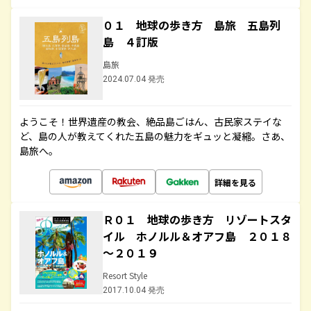
０１ 地球の歩き方 島旅 五島列
島 ４訂版
島旅
2024.07.04 発売
ようこそ！世界遺産の教会、絶品島ごはん、古民家ステイな
ど、島の人が教えてくれた五島の魅力をギュッと凝縮。さあ、
島旅へ。
詳細を見る
Ｒ０１ 地球の歩き方 リゾートスタ
イル ホノルル＆オアフ島 ２０１８
～２０１９
Resort Style
2017.10.04 発売