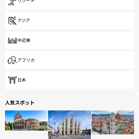
リゾート
アジア
中近東
アフリカ
日本
人気スポット