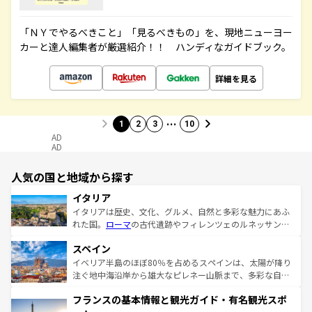
「ＮＹでやるべきこと」「見るべきもの」を、現地ニューヨー
カーと達人編集者が厳選紹介！！ ハンディなガイドブック。
詳細を見る
…
1
2
3
10
AD
AD
人気の国と地域から探す
イタリア
イタリアは歴史、文化、グルメ、自然と多彩な魅力にあふ
れた国。
ローマ
の古代遺跡やフィレンツェのルネッサンス
美術、ヴェネツィアの運河など、歴史あるスポットはもち
スペイン
ろん、トスカーナの美しい田園風景やアマルフィ海岸の絶
景など、自然景観も見逃せない。観光の合間には、本場の
イベリア半島のほぼ80％を占めるスペインは、太陽が降り
ピザやパスタなど、絶品のイタリア料理を堪能することも
注ぐ地中海沿岸から雄大なピレネー山脈まで、多彩な自然
できる。朝目覚めてから夜眠るまで、すべての瞬間を楽し
と文化が詰まったヨーロッパ屈指の旅行先だ。多様な地域
フランスの基本情報と観光ガイド・有名観光スポ
ませてくれるイタリアで、忘れられない旅をしてみよう！
文化が根付くこの国では、情熱的なフラメンコ、熱気あふ
なお、新着のイタリア情報は
コンテンツ一覧
を参照してほ