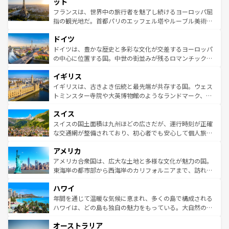
れる闘牛、そして美味しいタパスが生活の一部となってい
ット
しい。
る。首都マドリードの洗練された雰囲気や、バルセロナの
フランスは、世界中の旅行者を魅了し続けるヨーロッパ屈
アートに溢れた街角から、地方では古代ローマ遺跡や中世
指の観光地だ。首都パリのエッフェル塔やルーブル美術館
の城塞都市、穏やかなビーチリゾートまで多彩な表情を見
といった象徴的なスポットから、田舎町の古風な美しさま
せる。地方によって風土や気候が異なるスペインはその個
ドイツ
で、幅広い魅力が詰まっている。華麗な宮殿、歴史的な大
性で訪れる人を魅了する。 なお、新着のスペイン情報は
コ
聖堂、美しいビーチ、そして豊かな自然が、訪れる者を心
ドイツは、豊かな歴史と多彩な文化が交差するヨーロッパ
ンテンツ一覧
を参照してほしい。
から魅了する。また、フランスは美食の国としても知ら
の中心に位置する国。中世の街並みが残るロマンチック街
れ、フランス料理はユネスコ無形文化遺産にも登録されて
道から、未来を先取りするようなモダンな都市まで多様な
イギリス
いる。シャンパンの発祥地であるランス、プロヴァンスの
顔を持つこの国は、どこを歩いても飽きることがない。ベ
香り高いラベンダー畑など、多彩な楽しみ方が可能だ。さ
ルリンの文化的活気、バイエルン州のアルプスの絶景、そ
イギリスは、古きよき伝統と最先端が共存する国。ウェス
らに、パリ以外の地域にも魅力が溢れており、どの街角に
してライン川沿いのワイン畑といった風景は必見。ビール
トミンスター寺院や大英博物館のようなランドマーク、歴
も豊かな歴史と文化が息づいている。パリ以外の個性あふ
とソーセージを味わいながら地元の人と過ごす楽しい時間
史ある大学都市、美しい丘陵地帯や牧歌的な風景など、エ
れる地方に足を運ぶとそれぞれで全く異なる文化を体験で
スイス
は、お酒好きな人にはぜひ体験してほしい。 なお、新着の
リアごとに異なる魅力がある。また、優雅なアフタヌーン
きるだろう。 なお、新着のフランス情報は
コンテンツ一覧
ドイツ情報は
コンテンツ一覧
を参照してほしい。
ティー、ビール好きにはたまらない英国パブ、サッカー観
スイスの国土面積は九州ほどの広さだが、運行時刻が正確
を参照してほしい。
戦など、本場だからこそできる体験も豊富。イギリスを旅
な交通網が整備されており、初心者でも安心して個人旅行
して楽しみつくそう。 なお、新着のイギリス情報は
コンテ
を楽しめる。日本同様に時刻表どおりの旅が可能だ。中世
アメリカ
ンツ一覧
を参照してほしい。
の建物がそのまま残る町や、スイスならではのユニークな
博物館もあり、アルプス観光だけでなく町歩きも満喫する
アメリカ合衆国は、広大な土地と多様な文化が魅力の国。
ことができる。国民の所得が高いため物価も高いが、旅行
東海岸の都市部から西海岸のカリフォルニアまで、訪れる
者向けの交通パス提供のサービスもあり、うまく活用すれ
場所ごとに異なる風景と体験が待っている。ニューヨーク
ハワイ
ば市内交通費無料で観光を楽しむこともできる。 なお、新
のような巨大都市は、観光、ショッピング、エンターテイ
着のスイス情報は
コンテンツ一覧
を参照してほしい。
ンメントが詰まった刺激的なスポットだ。一方、アメリカ
年間を通じて温暖な気候に恵まれ、多くの島で構成される
西部には大自然が広がり、グランドキャニオンやイエロー
ハワイは、どの島も独自の魅力をもっている。大自然の神
ストーン国立公園といった絶景が堪能できる。さらに、南
秘を感じたいなら、火山が生み出した壮大な景観を誇るハ
オーストラリア
部のニューオーリンズでは、音楽と美食が融合した独特の
ワイ島は見逃せない。また、定番の観光地といえばオアフ