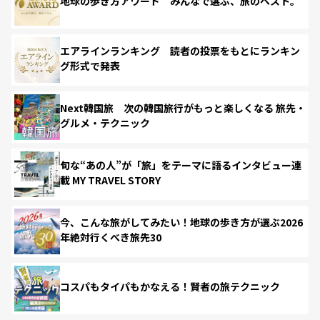
地球の歩き方アワード みんなで選ぶ、旅のベスト。
エアラインランキング 読者の投票をもとにランキン
グ形式で発表
Next韓国旅 次の韓国旅行がもっと楽しくなる 旅先・
グルメ・テクニック
旬な“あの人”が「旅」をテーマに語るインタビュー連
載 MY TRAVEL STORY
今、こんな旅がしてみたい！地球の歩き方が選ぶ2026
年絶対行くべき旅先30
コスパもタイパもかなえる！賢者の旅テクニック