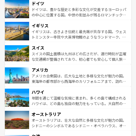
ドイツ
の城塞都市、穏やかなビーチリゾートまで多彩な表情を見
で、幅広い魅力が詰まっている。華麗な宮殿、歴史的な大
せる。地方によって風土や気候が異なるスペインはその個
聖堂、美しいビーチ、そして豊かな自然が、訪れる者を心
ドイツは、豊かな歴史と多彩な文化が交差するヨーロッパ
性で訪れる人を魅了する。 なお、新着のスペイン情報は
コ
から魅了する。また、フランスは美食の国としても知ら
の中心に位置する国。中世の街並みが残るロマンチック街
ンテンツ一覧
を参照してほしい。
れ、フランス料理はユネスコ無形文化遺産にも登録されて
道から、未来を先取りするようなモダンな都市まで多様な
イギリス
いる。シャンパンの発祥地であるランス、プロヴァンスの
顔を持つこの国は、どこを歩いても飽きることがない。ベ
香り高いラベンダー畑など、多彩な楽しみ方が可能だ。さ
ルリンの文化的活気、バイエルン州のアルプスの絶景、そ
イギリスは、古きよき伝統と最先端が共存する国。ウェス
らに、パリ以外の地域にも魅力が溢れており、どの街角に
してライン川沿いのワイン畑といった風景は必見。ビール
トミンスター寺院や大英博物館のようなランドマーク、歴
も豊かな歴史と文化が息づいている。パリ以外の個性あふ
とソーセージを味わいながら地元の人と過ごす楽しい時間
史ある大学都市、美しい丘陵地帯や牧歌的な風景など、エ
れる地方に足を運ぶとそれぞれで全く異なる文化を体験で
スイス
は、お酒好きな人にはぜひ体験してほしい。 なお、新着の
リアごとに異なる魅力がある。また、優雅なアフタヌーン
きるだろう。 なお、新着のフランス情報は
コンテンツ一覧
ドイツ情報は
コンテンツ一覧
を参照してほしい。
ティー、ビール好きにはたまらない英国パブ、サッカー観
スイスの国土面積は九州ほどの広さだが、運行時刻が正確
を参照してほしい。
戦など、本場だからこそできる体験も豊富。イギリスを旅
な交通網が整備されており、初心者でも安心して個人旅行
して楽しみつくそう。 なお、新着のイギリス情報は
コンテ
を楽しめる。日本同様に時刻表どおりの旅が可能だ。中世
アメリカ
ンツ一覧
を参照してほしい。
の建物がそのまま残る町や、スイスならではのユニークな
博物館もあり、アルプス観光だけでなく町歩きも満喫する
アメリカ合衆国は、広大な土地と多様な文化が魅力の国。
ことができる。国民の所得が高いため物価も高いが、旅行
東海岸の都市部から西海岸のカリフォルニアまで、訪れる
者向けの交通パス提供のサービスもあり、うまく活用すれ
場所ごとに異なる風景と体験が待っている。ニューヨーク
ハワイ
ば市内交通費無料で観光を楽しむこともできる。 なお、新
のような巨大都市は、観光、ショッピング、エンターテイ
着のスイス情報は
コンテンツ一覧
を参照してほしい。
ンメントが詰まった刺激的なスポットだ。一方、アメリカ
年間を通じて温暖な気候に恵まれ、多くの島で構成される
西部には大自然が広がり、グランドキャニオンやイエロー
ハワイは、どの島も独自の魅力をもっている。大自然の神
ストーン国立公園といった絶景が堪能できる。さらに、南
秘を感じたいなら、火山が生み出した壮大な景観を誇るハ
オーストラリア
部のニューオーリンズでは、音楽と美食が融合した独特の
ワイ島は見逃せない。また、定番の観光地といえばオアフ
文化が魅力。旅行者はアメリカの各地域で異なる魅力を楽
島だが、静かな自然を求めるならマウイ島やカウアイ島が
オーストラリアは、壮大な自然と多様な文化が魅力の国。
しみながら、その多様性と豊かな歴史を感じることができ
おすすめ。エメラルドグリーンに輝く海をはじめ、豊かな
シドニーのシンボルであるシドニー・オペラハウス、オー
るだろう。車でのロードトリップや列車の旅も、アメリカ
文化や歴史が息づいている。「アロハスピリット」と呼ば
ストラリア東海岸北部に広がる大サンゴ礁地帯グレートバ
ならではの贅沢な旅のスタイルだ。 なお、新着のアメリカ