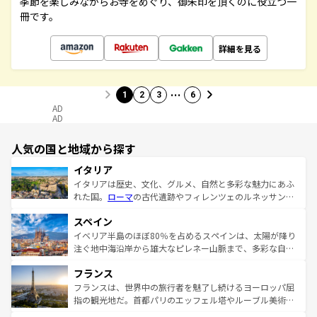
季節を楽しみながらお寺をめぐり、御朱印を頂くのに役立つ一
冊です。
詳細を見る
…
1
2
3
6
AD
AD
人気の国と地域から探す
イタリア
イタリアは歴史、文化、グルメ、自然と多彩な魅力にあふ
れた国。
ローマ
の古代遺跡やフィレンツェのルネッサンス
美術、ヴェネツィアの運河など、歴史あるスポットはもち
スペイン
ろん、トスカーナの美しい田園風景やアマルフィ海岸の絶
景など、自然景観も見逃せない。観光の合間には、本場の
イベリア半島のほぼ80％を占めるスペインは、太陽が降り
ピザやパスタなど、絶品のイタリア料理を堪能することも
注ぐ地中海沿岸から雄大なピレネー山脈まで、多彩な自然
できる。朝目覚めてから夜眠るまで、すべての瞬間を楽し
と文化が詰まったヨーロッパ屈指の旅行先だ。多様な地域
フランス
ませてくれるイタリアで、忘れられない旅をしてみよう！
文化が根付くこの国では、情熱的なフラメンコ、熱気あふ
なお、新着のイタリア情報は
コンテンツ一覧
を参照してほ
れる闘牛、そして美味しいタパスが生活の一部となってい
フランスは、世界中の旅行者を魅了し続けるヨーロッパ屈
しい。
る。首都マドリードの洗練された雰囲気や、バルセロナの
指の観光地だ。首都パリのエッフェル塔やルーブル美術館
アートに溢れた街角から、地方では古代ローマ遺跡や中世
といった象徴的なスポットから、田舎町の古風な美しさま