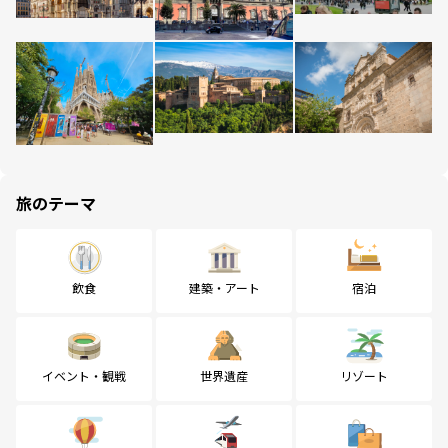
旅のテーマ
飲食
建築・アート
宿泊
イベント・観戦
世界遺産
リゾート