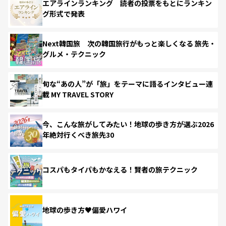
エアラインランキング 読者の投票をもとにランキン
グ形式で発表
Next韓国旅 次の韓国旅行がもっと楽しくなる 旅先・
グルメ・テクニック
旬な“あの人”が「旅」をテーマに語るインタビュー連
載 MY TRAVEL STORY
今、こんな旅がしてみたい！地球の歩き方が選ぶ2026
年絶対行くべき旅先30
コスパもタイパもかなえる！賢者の旅テクニック
地球の歩き方♥偏愛ハワイ