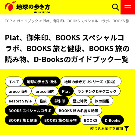
TOP
ガイドブック
Plat、御朱印、BOOKS スペシャルコラボ、BOOKS 旅
Plat、御朱印、BOOKS スペシャルコ
ラボ、BOOKS 旅と健康、BOOKS 旅の
読み物、D-Booksのガイドブック一覧
すべて
地球の歩き方 海外
地球の歩き方 Jシリーズ（国内）
aruco 海外
aruco 国内
Plat
ランキング&テクニック
Resort Style
島旅
御朱印
歴史時代
旅の図鑑
BOOKS スペシャルコラボ
BOOKS 旅の名言＆絶景
BOOKS 旅と健康
BOOKS 旅の読み物
BOOKS
D-Books
絞り込み条件を追加