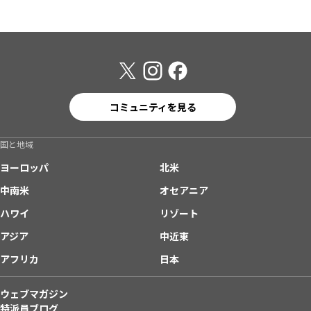
コミュニティを見る
国と地域
ヨーロッパ
北米
中南米
オセアニア
ハワイ
リゾート
アジア
中近東
アフリカ
日本
ウェブマガジン
特派員ブログ