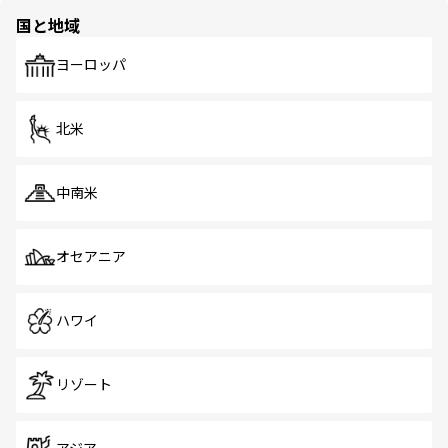
の多様性あふれるカラフルな町は、どこを歩いても新しい
国と地域
発見がある。さらに、治安のよさや充実した公共交通機関
も、旅行者にとっては魅力的なポイント。グルメも豊富
で、ホーカーズは地元の風情を楽しめる外せないスポット
ヨーロッパ
だ。訪れる人を飽きさせないシンガポールで、多様な魅力
を体感しよう。 なお、新着のシンガポール情報は
コンテン
ツ一覧
を参照してほしい。
北米
中南米
オセアニア
ハワイ
リゾート