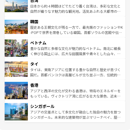
台湾
れるおもてなしの心で訪れる人々を迎えてくれるハワイの
リアリーフや大陸中央部にそびえるウルル（エアーズロッ
情報は
コンテンツ一覧
を参照してほしい。
人々、おいしいローカルフードやハワイアンミュージッ
ク）、タスマニアの美しい原生林やケアンズの熱帯雨林な
日本から約４時間ほどでたどり着く台湾は、多彩な文化と
ク、伝統的なフラダンスなど、すべてがハワイの魅力を彩
ど、見どころがたくさん。また、カフェやワイン、オージ
自然が織りなす魅力的な観光地。活気あふれる大都市の台
っている。訪れるたびに新しい発見と感動が待っているハ
ービーフなどの食文化も豊かで、美味しいものであふれて
北やノスタルジックな町並みが人気な九份（ジォウフェ
ワイを、存分に味わってほしい。 なお、新着のハワイ情報
韓国
いる。アクティビティも充実しており、サーフィンやダイ
ン）、静ひつな山岳地帯である台湾東部など、都市の喧騒
は
コンテンツ一覧
を参照してほしい。
ビング、ハイキングなど、アウトドア好きにはたまらな
と山間の静けさが共存しており、訪れる人に新しい発見と
歴史ある王朝文化が残る一方で、最先端のファッションやK
い。オーストラリアの多彩な魅力を存分に味わいつくそ
驚きをもたらしてくれる。また、奥深い台湾の食文化も魅
-POPで世界を席巻している韓国。首都ソウルの宮殿や伝統
う。 なお、新着のオーストラリア情報は
コンテンツ一覧
を
力で、夜市などの屋台グルメから高級料理、ヘルシーで美
家屋が並ぶエリアでは韓国の歴史と文化に浸ることがで
参照してほしい。
ベトナム
容にもいいと評判のスイーツなど、バラエティ豊かな料理
き、地方に足を延ばせば四季折々の自然美を楽しむことが
が味わえる。 なお、新着の台湾情報は
コンテンツ一覧
を参
できる。そして、キムチや焼肉、絶品のストリートフード
豊かな自然と多様な文化が魅力的なベトナム。南北に細長
照してほしい。
まで、さまざまな韓国料理が待っている。夜には、韓国な
く伸びる国土には、広大な田園風景や青々とした山々、世
らではのナイトライフも堪能できる。あたたかいホスピタ
界遺産に登録された壮大な自然景観が点在し、都市部では
タイ
リティに包まれながら、韓国の多彩な魅力を心ゆくまで味
急速な発展と共に伝統が息づく。ハノイの古い町並みやホ
わってみてほしい。 なお、新着の韓国情報は
コンテンツ一
ーチミン市のフランス統治時代の建物も、独特の雰囲気を
タイは、東南アジアに位置する豊かな自然と歴史が息づく
覧
を参照してほしい。
醸し出している。また、バラエティの豊かさとおいしさで
国だ。首都バンコクは高層ビルが立ち並ぶ一方、伝統的な
世界中の食通を魅了してやまないベトナム料理も魅力のひ
寺院や市場がいたるところに点在し、古きよき文化と現代
香港
とつ。フォーやバインミー、ベトナムコーヒーなどは、ぜ
の活気が交差している。北部ではチェンマイなどの山岳地
ひ現地で味わいたい。どの地域を訪れてもあたたかい人々
帯で自然と触れ合い、南部ではプーケットやクラビの美し
アジアと西洋の文化が交わる香港は、特有のエネルギーを
が旅行者を迎えてくれるので、きっと忘れられない旅にな
いビーチでリゾート気分を楽しむことができる。タイ料理
もっている。ヴィクトリア湾に広がる壮大な景色、近未来
るはずだ。 なお、新着のベトナム情報は
コンテンツ一覧
を
は世界的に有名で、屋台から高級レストランまで味覚を刺
的なアートスポット、そして歴史と現代が融合した町並
参照してほしい。
シンガポール
激する。気候は一年中温暖で、どの季節にも異なる楽しみ
み、どこを訪れても感動するはず。観光スポットが密集し
が待っている。親しみやすいタイの人々、仏教を中心とし
ており、効率よく見どころを回れるのも魅力。息をのむよ
アジアの交差点として多文化が融合した独自の魅力を放つ
た文化、そして多様な観光資源が、訪れる旅人を魅了し続
うな絶景から文化的な体験まで、香港を存分に楽しみ尽く
シンガポール。未来的な建築物が並ぶマリーナベイ、歴史
ける。 なお、新着のタイ情報は
コンテンツ一覧
を参照して
そう。 なお、新着の香港情報は
コンテンツ一覧
を参照して
と伝統を感じられるエスニックタウン、多数の緑豊かな公
ほしい。
ほしい。
園や自然保護区など、自然が調和した近代的な景観と文化