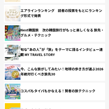
エアラインランキング 読者の投票をもとにランキン
グ形式で発表
Next韓国旅 次の韓国旅行がもっと楽しくなる 旅先・
グルメ・テクニック
旬な“あの人”が「旅」をテーマに語るインタビュー連
載 MY TRAVEL STORY
今、こんな旅がしてみたい！地球の歩き方が選ぶ2026
年絶対行くべき旅先30
コスパもタイパもかなえる！賢者の旅テクニック