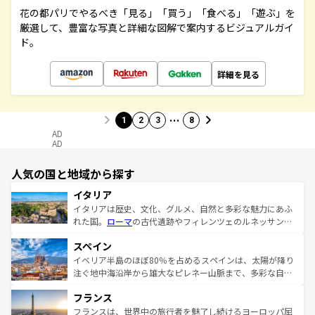
花の都パリでやるべき「見る」「買う」「食べる」「遊ぶ」を
厳選して、豊富な写真と詳細な図解で案内するビジュアルガイ
ド。
詳細を見る
…
1
2
3
8
AD
AD
人気の国と地域から探す
イタリア
イタリアは歴史、文化、グルメ、自然と多彩な魅力にあふ
れた国。
ローマ
の古代遺跡やフィレンツェのルネッサンス
美術、ヴェネツィアの運河など、歴史あるスポットはもち
スペイン
ろん、トスカーナの美しい田園風景やアマルフィ海岸の絶
景など、自然景観も見逃せない。観光の合間には、本場の
イベリア半島のほぼ80％を占めるスペインは、太陽が降り
ピザやパスタなど、絶品のイタリア料理を堪能することも
注ぐ地中海沿岸から雄大なピレネー山脈まで、多彩な自然
できる。朝目覚めてから夜眠るまで、すべての瞬間を楽し
と文化が詰まったヨーロッパ屈指の旅行先だ。多様な地域
フランス
ませてくれるイタリアで、忘れられない旅をしてみよう！
文化が根付くこの国では、情熱的なフラメンコ、熱気あふ
なお、新着のイタリア情報は
コンテンツ一覧
を参照してほ
れる闘牛、そして美味しいタパスが生活の一部となってい
フランスは、世界中の旅行者を魅了し続けるヨーロッパ屈