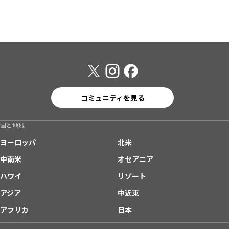
コミュニティを見る
国と地域
ヨーロッパ
北米
中南米
オセアニア
ハワイ
リゾート
アジア
中近東
アフリカ
日本