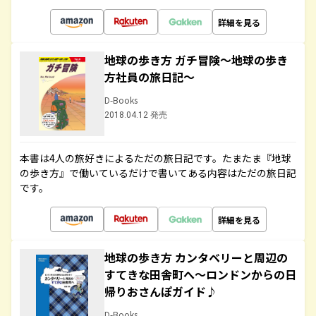
詳細を見る
地球の歩き方 ガチ冒険～地球の歩き
方社員の旅日記～
D-Books
2018.04.12 発売
本書は4人の旅好きによるただの旅日記です。たまたま『地球
の歩き方』で働いているだけで書いてある内容はただの旅日記
です。
詳細を見る
地球の歩き方 カンタベリーと周辺の
すてきな田舎町へ～ロンドンからの日
帰りおさんぽガイド♪
D-Books