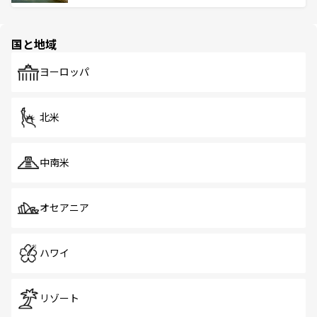
ける。 なお、新着のタイ情報は
コンテンツ一覧
を参照して
そう。 なお、新着の香港情報は
コンテンツ一覧
を参照して
と伝統を感じられるエスニックタウン、多数の緑豊かな公
ほしい。
ほしい。
園や自然保護区など、自然が調和した近代的な景観と文化
の多様性あふれるカラフルな町は、どこを歩いても新しい
国と地域
発見がある。さらに、治安のよさや充実した公共交通機関
も、旅行者にとっては魅力的なポイント。グルメも豊富
で、ホーカーズは地元の風情を楽しめる外せないスポット
ヨーロッパ
だ。訪れる人を飽きさせないシンガポールで、多様な魅力
を体感しよう。 なお、新着のシンガポール情報は
コンテン
ツ一覧
を参照してほしい。
北米
中南米
オセアニア
ハワイ
リゾート