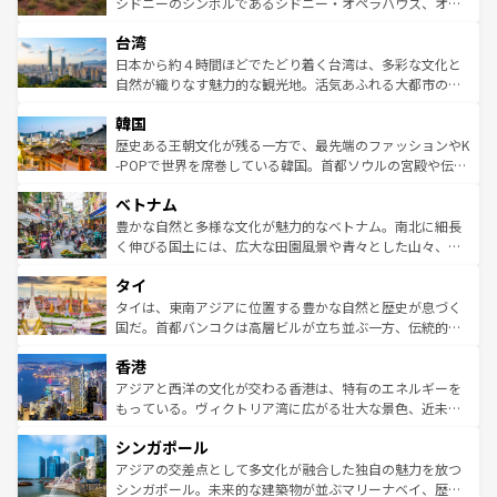
しみながら、その多様性と豊かな歴史を感じることができ
おすすめ。エメラルドグリーンに輝く海をはじめ、豊かな
シドニーのシンボルであるシドニー・オペラハウス、オー
るだろう。車でのロードトリップや列車の旅も、アメリカ
文化や歴史が息づいている。「アロハスピリット」と呼ば
ストラリア東海岸北部に広がる大サンゴ礁地帯グレートバ
ならではの贅沢な旅のスタイルだ。 なお、新着のアメリカ
台湾
れるおもてなしの心で訪れる人々を迎えてくれるハワイの
リアリーフや大陸中央部にそびえるウルル（エアーズロッ
情報は
コンテンツ一覧
を参照してほしい。
人々、おいしいローカルフードやハワイアンミュージッ
ク）、タスマニアの美しい原生林やケアンズの熱帯雨林な
日本から約４時間ほどでたどり着く台湾は、多彩な文化と
ク、伝統的なフラダンスなど、すべてがハワイの魅力を彩
ど、見どころがたくさん。また、カフェやワイン、オージ
自然が織りなす魅力的な観光地。活気あふれる大都市の台
っている。訪れるたびに新しい発見と感動が待っているハ
ービーフなどの食文化も豊かで、美味しいものであふれて
北やノスタルジックな町並みが人気な九份（ジォウフェ
ワイを、存分に味わってほしい。 なお、新着のハワイ情報
韓国
いる。アクティビティも充実しており、サーフィンやダイ
ン）、静ひつな山岳地帯である台湾東部など、都市の喧騒
は
コンテンツ一覧
を参照してほしい。
ビング、ハイキングなど、アウトドア好きにはたまらな
と山間の静けさが共存しており、訪れる人に新しい発見と
歴史ある王朝文化が残る一方で、最先端のファッションやK
い。オーストラリアの多彩な魅力を存分に味わいつくそ
驚きをもたらしてくれる。また、奥深い台湾の食文化も魅
-POPで世界を席巻している韓国。首都ソウルの宮殿や伝統
う。 なお、新着のオーストラリア情報は
コンテンツ一覧
を
力で、夜市などの屋台グルメから高級料理、ヘルシーで美
家屋が並ぶエリアでは韓国の歴史と文化に浸ることがで
参照してほしい。
ベトナム
容にもいいと評判のスイーツなど、バラエティ豊かな料理
き、地方に足を延ばせば四季折々の自然美を楽しむことが
が味わえる。 なお、新着の台湾情報は
コンテンツ一覧
を参
できる。そして、キムチや焼肉、絶品のストリートフード
豊かな自然と多様な文化が魅力的なベトナム。南北に細長
照してほしい。
まで、さまざまな韓国料理が待っている。夜には、韓国な
く伸びる国土には、広大な田園風景や青々とした山々、世
らではのナイトライフも堪能できる。あたたかいホスピタ
界遺産に登録された壮大な自然景観が点在し、都市部では
タイ
リティに包まれながら、韓国の多彩な魅力を心ゆくまで味
急速な発展と共に伝統が息づく。ハノイの古い町並みやホ
わってみてほしい。 なお、新着の韓国情報は
コンテンツ一
ーチミン市のフランス統治時代の建物も、独特の雰囲気を
タイは、東南アジアに位置する豊かな自然と歴史が息づく
覧
を参照してほしい。
醸し出している。また、バラエティの豊かさとおいしさで
国だ。首都バンコクは高層ビルが立ち並ぶ一方、伝統的な
世界中の食通を魅了してやまないベトナム料理も魅力のひ
寺院や市場がいたるところに点在し、古きよき文化と現代
香港
とつ。フォーやバインミー、ベトナムコーヒーなどは、ぜ
の活気が交差している。北部ではチェンマイなどの山岳地
ひ現地で味わいたい。どの地域を訪れてもあたたかい人々
帯で自然と触れ合い、南部ではプーケットやクラビの美し
アジアと西洋の文化が交わる香港は、特有のエネルギーを
が旅行者を迎えてくれるので、きっと忘れられない旅にな
いビーチでリゾート気分を楽しむことができる。タイ料理
もっている。ヴィクトリア湾に広がる壮大な景色、近未来
るはずだ。 なお、新着のベトナム情報は
コンテンツ一覧
を
は世界的に有名で、屋台から高級レストランまで味覚を刺
的なアートスポット、そして歴史と現代が融合した町並
参照してほしい。
シンガポール
激する。気候は一年中温暖で、どの季節にも異なる楽しみ
み、どこを訪れても感動するはず。観光スポットが密集し
が待っている。親しみやすいタイの人々、仏教を中心とし
ており、効率よく見どころを回れるのも魅力。息をのむよ
アジアの交差点として多文化が融合した独自の魅力を放つ
た文化、そして多様な観光資源が、訪れる旅人を魅了し続
うな絶景から文化的な体験まで、香港を存分に楽しみ尽く
シンガポール。未来的な建築物が並ぶマリーナベイ、歴史