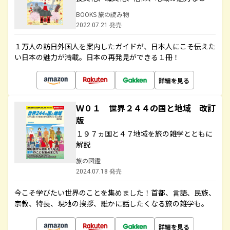
BOOKS 旅の読み物
2022.07.21 発売
１万人の訪日外国人を案内したガイドが、日本人にこそ伝えた
い日本の魅力が満載。日本の再発見ができる１冊！
詳細を見る
Ｗ０１ 世界２４４の国と地域 改訂
版
１９７ヵ国と４７地域を旅の雑学とともに
解説
旅の図鑑
2024.07.18 発売
今こそ学びたい世界のことを集めました！首都、言語、民族、
宗教、特長、現地の挨拶、誰かに話したくなる旅の雑学も。
詳細を見る