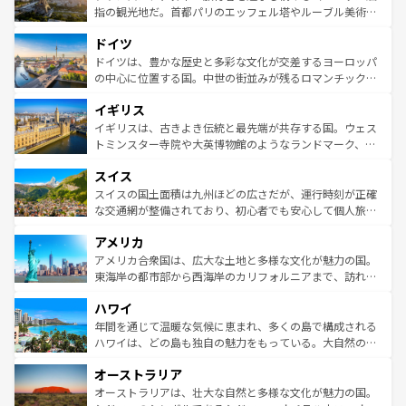
しい。
る。首都マドリードの洗練された雰囲気や、バルセロナの
指の観光地だ。首都パリのエッフェル塔やルーブル美術館
アートに溢れた街角から、地方では古代ローマ遺跡や中世
といった象徴的なスポットから、田舎町の古風な美しさま
ドイツ
の城塞都市、穏やかなビーチリゾートまで多彩な表情を見
で、幅広い魅力が詰まっている。華麗な宮殿、歴史的な大
せる。地方によって風土や気候が異なるスペインはその個
聖堂、美しいビーチ、そして豊かな自然が、訪れる者を心
ドイツは、豊かな歴史と多彩な文化が交差するヨーロッパ
性で訪れる人を魅了する。 なお、新着のスペイン情報は
コ
から魅了する。また、フランスは美食の国としても知ら
の中心に位置する国。中世の街並みが残るロマンチック街
ンテンツ一覧
を参照してほしい。
れ、フランス料理はユネスコ無形文化遺産にも登録されて
道から、未来を先取りするようなモダンな都市まで多様な
イギリス
いる。シャンパンの発祥地であるランス、プロヴァンスの
顔を持つこの国は、どこを歩いても飽きることがない。ベ
香り高いラベンダー畑など、多彩な楽しみ方が可能だ。さ
ルリンの文化的活気、バイエルン州のアルプスの絶景、そ
イギリスは、古きよき伝統と最先端が共存する国。ウェス
らに、パリ以外の地域にも魅力が溢れており、どの街角に
してライン川沿いのワイン畑といった風景は必見。ビール
トミンスター寺院や大英博物館のようなランドマーク、歴
も豊かな歴史と文化が息づいている。パリ以外の個性あふ
とソーセージを味わいながら地元の人と過ごす楽しい時間
史ある大学都市、美しい丘陵地帯や牧歌的な風景など、エ
れる地方に足を運ぶとそれぞれで全く異なる文化を体験で
スイス
は、お酒好きな人にはぜひ体験してほしい。 なお、新着の
リアごとに異なる魅力がある。また、優雅なアフタヌーン
きるだろう。 なお、新着のフランス情報は
コンテンツ一覧
ドイツ情報は
コンテンツ一覧
を参照してほしい。
ティー、ビール好きにはたまらない英国パブ、サッカー観
スイスの国土面積は九州ほどの広さだが、運行時刻が正確
を参照してほしい。
戦など、本場だからこそできる体験も豊富。イギリスを旅
な交通網が整備されており、初心者でも安心して個人旅行
して楽しみつくそう。 なお、新着のイギリス情報は
コンテ
を楽しめる。日本同様に時刻表どおりの旅が可能だ。中世
アメリカ
ンツ一覧
を参照してほしい。
の建物がそのまま残る町や、スイスならではのユニークな
博物館もあり、アルプス観光だけでなく町歩きも満喫する
アメリカ合衆国は、広大な土地と多様な文化が魅力の国。
ことができる。国民の所得が高いため物価も高いが、旅行
東海岸の都市部から西海岸のカリフォルニアまで、訪れる
者向けの交通パス提供のサービスもあり、うまく活用すれ
場所ごとに異なる風景と体験が待っている。ニューヨーク
ハワイ
ば市内交通費無料で観光を楽しむこともできる。 なお、新
のような巨大都市は、観光、ショッピング、エンターテイ
着のスイス情報は
コンテンツ一覧
を参照してほしい。
ンメントが詰まった刺激的なスポットだ。一方、アメリカ
年間を通じて温暖な気候に恵まれ、多くの島で構成される
西部には大自然が広がり、グランドキャニオンやイエロー
ハワイは、どの島も独自の魅力をもっている。大自然の神
ストーン国立公園といった絶景が堪能できる。さらに、南
秘を感じたいなら、火山が生み出した壮大な景観を誇るハ
オーストラリア
部のニューオーリンズでは、音楽と美食が融合した独特の
ワイ島は見逃せない。また、定番の観光地といえばオアフ
文化が魅力。旅行者はアメリカの各地域で異なる魅力を楽
島だが、静かな自然を求めるならマウイ島やカウアイ島が
オーストラリアは、壮大な自然と多様な文化が魅力の国。