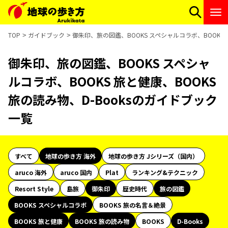
TOP
ガイドブック
御朱印、旅の図鑑、BOOKS スペシャルコラボ、BOOKS 
御朱印、旅の図鑑、BOOKS スペシャ
ルコラボ、BOOKS 旅と健康、BOOKS
旅の読み物、D-Booksのガイドブック
一覧
すべて
地球の歩き方 海外
地球の歩き方 Jシリーズ（国内）
aruco 海外
aruco 国内
Plat
ランキング&テクニック
Resort Style
島旅
御朱印
歴史時代
旅の図鑑
BOOKS スペシャルコラボ
BOOKS 旅の名言＆絶景
BOOKS 旅と健康
BOOKS 旅の読み物
BOOKS
D-Books