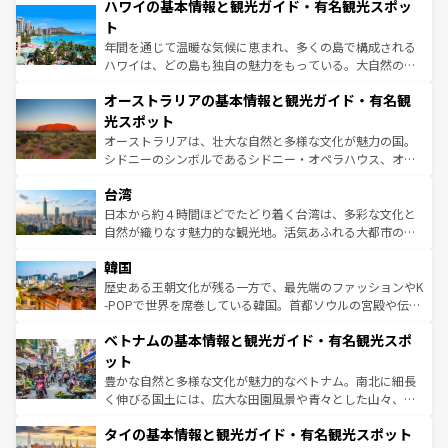
着のスイス情報は
コンテンツ一覧
を参照してほしい。
ハワイの基本情報と観光ガイド・有名観光スポッ
のような巨大都市は、観光、ショッピング、エンターテイ
ンメントが詰まった刺激的なスポットだ。一方、アメリカ
ト
西部には大自然が広がり、グランドキャニオンやイエロー
年間を通じて温暖な気候に恵まれ、多くの島で構成される
ストーン国立公園といった絶景が堪能できる。さらに、南
ハワイは、どの島も独自の魅力をもっている。大自然の神
部のニューオーリンズでは、音楽と美食が融合した独特の
秘を感じたいなら、火山が生み出した壮大な景観を誇るハ
文化が魅力。旅行者はアメリカの各地域で異なる魅力を楽
オーストラリアの基本情報と観光ガイド・有名観
ワイ島は見逃せない。また、定番の観光地といえばオアフ
しみながら、その多様性と豊かな歴史を感じることができ
島だが、静かな自然を求めるならマウイ島やカウアイ島が
光スポット
るだろう。車でのロードトリップや列車の旅も、アメリカ
おすすめ。エメラルドグリーンに輝く海をはじめ、豊かな
オーストラリアは、壮大な自然と多様な文化が魅力の国。
ならではの贅沢な旅のスタイルだ。 なお、新着のアメリカ
文化や歴史が息づいている。「アロハスピリット」と呼ば
シドニーのシンボルであるシドニー・オペラハウス、オー
情報は
コンテンツ一覧
を参照してほしい。
れるおもてなしの心で訪れる人々を迎えてくれるハワイの
ストラリア東海岸北部に広がる大サンゴ礁地帯グレートバ
人々、おいしいローカルフードやハワイアンミュージッ
台湾
リアリーフや大陸中央部にそびえるウルル（エアーズロッ
ク、伝統的なフラダンスなど、すべてがハワイの魅力を彩
ク）、タスマニアの美しい原生林やケアンズの熱帯雨林な
日本から約４時間ほどでたどり着く台湾は、多彩な文化と
っている。訪れるたびに新しい発見と感動が待っているハ
ど、見どころがたくさん。また、カフェやワイン、オージ
自然が織りなす魅力的な観光地。活気あふれる大都市の台
ワイを、存分に味わってほしい。 なお、新着のハワイ情報
ービーフなどの食文化も豊かで、美味しいものであふれて
北やノスタルジックな町並みが人気な九份（ジォウフェ
は
コンテンツ一覧
を参照してほしい。
韓国
いる。アクティビティも充実しており、サーフィンやダイ
ン）、静ひつな山岳地帯である台湾東部など、都市の喧騒
ビング、ハイキングなど、アウトドア好きにはたまらな
と山間の静けさが共存しており、訪れる人に新しい発見と
歴史ある王朝文化が残る一方で、最先端のファッションやK
い。オーストラリアの多彩な魅力を存分に味わいつくそ
驚きをもたらしてくれる。また、奥深い台湾の食文化も魅
-POPで世界を席巻している韓国。首都ソウルの宮殿や伝統
う。 なお、新着のオーストラリア情報は
コンテンツ一覧
を
力で、夜市などの屋台グルメから高級料理、ヘルシーで美
家屋が並ぶエリアでは韓国の歴史と文化に浸ることがで
参照してほしい。
ベトナムの基本情報と観光ガイド・有名観光スポ
容にもいいと評判のスイーツなど、バラエティ豊かな料理
き、地方に足を延ばせば四季折々の自然美を楽しむことが
が味わえる。 なお、新着の台湾情報は
コンテンツ一覧
を参
できる。そして、キムチや焼肉、絶品のストリートフード
ット
照してほしい。
まで、さまざまな韓国料理が待っている。夜には、韓国な
豊かな自然と多様な文化が魅力的なベトナム。南北に細長
らではのナイトライフも堪能できる。あたたかいホスピタ
く伸びる国土には、広大な田園風景や青々とした山々、世
リティに包まれながら、韓国の多彩な魅力を心ゆくまで味
界遺産に登録された壮大な自然景観が点在し、都市部では
わってみてほしい。 なお、新着の韓国情報は
コンテンツ一
タイの基本情報と観光ガイド・有名観光スポット
急速な発展と共に伝統が息づく。ハノイの古い町並みやホ