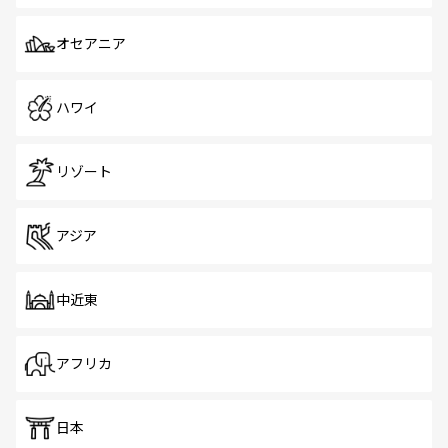
オセアニア
ハワイ
リゾート
アジア
中近東
アフリカ
日本