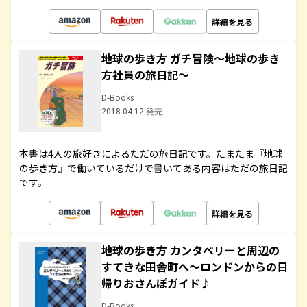
詳細を見る
地球の歩き方 ガチ冒険～地球の歩き
方社員の旅日記～
D-Books
2018.04.12 発売
本書は4人の旅好きによるただの旅日記です。たまたま『地球
の歩き方』で働いているだけで書いてある内容はただの旅日記
です。
詳細を見る
地球の歩き方 カンタベリーと周辺の
すてきな田舎町へ～ロンドンからの日
帰りおさんぽガイド♪
D-Books