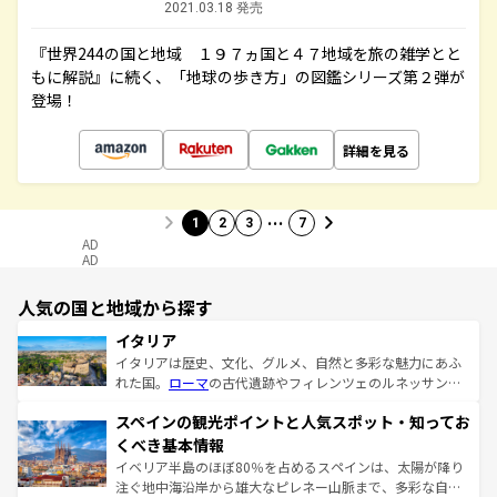
2021.03.18 発売
『世界244の国と地域 １９７ヵ国と４７地域を旅の雑学とと
もに解説』に続く、「地球の歩き方」の図鑑シリーズ第２弾が
登場！
詳細を見る
…
1
2
3
7
AD
AD
人気の国と地域から探す
イタリア
イタリアは歴史、文化、グルメ、自然と多彩な魅力にあふ
れた国。
ローマ
の古代遺跡やフィレンツェのルネッサンス
美術、ヴェネツィアの運河など、歴史あるスポットはもち
スペインの観光ポイントと人気スポット・知ってお
ろん、トスカーナの美しい田園風景やアマルフィ海岸の絶
景など、自然景観も見逃せない。観光の合間には、本場の
くべき基本情報
ピザやパスタなど、絶品のイタリア料理を堪能することも
イベリア半島のほぼ80％を占めるスペインは、太陽が降り
できる。朝目覚めてから夜眠るまで、すべての瞬間を楽し
注ぐ地中海沿岸から雄大なピレネー山脈まで、多彩な自然