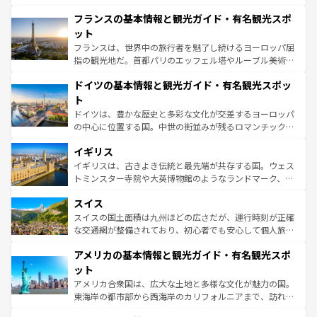
ませてくれるイタリアで、忘れられない旅をしてみよう！
と文化が詰まったヨーロッパ屈指の旅行先だ。多様な地域
なお、新着のイタリア情報は
コンテンツ一覧
を参照してほ
フランスの基本情報と観光ガイド・有名観光スポ
文化が根付くこの国では、情熱的なフラメンコ、熱気あふ
しい。
れる闘牛、そして美味しいタパスが生活の一部となってい
ット
る。首都マドリードの洗練された雰囲気や、バルセロナの
フランスは、世界中の旅行者を魅了し続けるヨーロッパ屈
アートに溢れた街角から、地方では古代ローマ遺跡や中世
指の観光地だ。首都パリのエッフェル塔やルーブル美術館
の城塞都市、穏やかなビーチリゾートまで多彩な表情を見
といった象徴的なスポットから、田舎町の古風な美しさま
せる。地方によって風土や気候が異なるスペインはその個
ドイツの基本情報と観光ガイド・有名観光スポッ
で、幅広い魅力が詰まっている。華麗な宮殿、歴史的な大
性で訪れる人を魅了する。 なお、新着のスペイン情報は
コ
聖堂、美しいビーチ、そして豊かな自然が、訪れる者を心
ト
ンテンツ一覧
を参照してほしい。
から魅了する。また、フランスは美食の国としても知ら
ドイツは、豊かな歴史と多彩な文化が交差するヨーロッパ
れ、フランス料理はユネスコ無形文化遺産にも登録されて
の中心に位置する国。中世の街並みが残るロマンチック街
いる。シャンパンの発祥地であるランス、プロヴァンスの
道から、未来を先取りするようなモダンな都市まで多様な
香り高いラベンダー畑など、多彩な楽しみ方が可能だ。さ
イギリス
顔を持つこの国は、どこを歩いても飽きることがない。ベ
らに、パリ以外の地域にも魅力が溢れており、どの街角に
ルリンの文化的活気、バイエルン州のアルプスの絶景、そ
イギリスは、古きよき伝統と最先端が共存する国。ウェス
も豊かな歴史と文化が息づいている。パリ以外の個性あふ
してライン川沿いのワイン畑といった風景は必見。ビール
トミンスター寺院や大英博物館のようなランドマーク、歴
れる地方に足を運ぶとそれぞれで全く異なる文化を体験で
とソーセージを味わいながら地元の人と過ごす楽しい時間
史ある大学都市、美しい丘陵地帯や牧歌的な風景など、エ
きるだろう。 なお、新着のフランス情報は
コンテンツ一覧
スイス
は、お酒好きな人にはぜひ体験してほしい。 なお、新着の
リアごとに異なる魅力がある。また、優雅なアフタヌーン
を参照してほしい。
ドイツ情報は
コンテンツ一覧
を参照してほしい。
ティー、ビール好きにはたまらない英国パブ、サッカー観
スイスの国土面積は九州ほどの広さだが、運行時刻が正確
戦など、本場だからこそできる体験も豊富。イギリスを旅
な交通網が整備されており、初心者でも安心して個人旅行
して楽しみつくそう。 なお、新着のイギリス情報は
コンテ
を楽しめる。日本同様に時刻表どおりの旅が可能だ。中世
アメリカの基本情報と観光ガイド・有名観光スポ
ンツ一覧
を参照してほしい。
の建物がそのまま残る町や、スイスならではのユニークな
博物館もあり、アルプス観光だけでなく町歩きも満喫する
ット
ことができる。国民の所得が高いため物価も高いが、旅行
アメリカ合衆国は、広大な土地と多様な文化が魅力の国。
者向けの交通パス提供のサービスもあり、うまく活用すれ
東海岸の都市部から西海岸のカリフォルニアまで、訪れる
ば市内交通費無料で観光を楽しむこともできる。 なお、新
場所ごとに異なる風景と体験が待っている。ニューヨーク