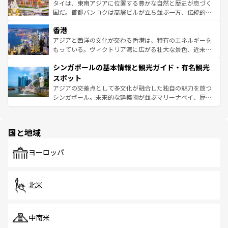
覧
を参照してほしい。
ーチミン市のフランス統治時代の建物も、独特の雰囲気を
タイは、東南アジアに位置する豊かな自然と歴史が息づく
醸し出している。また、バラエティの豊かさとおいしさで
国だ。首都バンコクは高層ビルが立ち並ぶ一方、伝統的な
世界中の食通を魅了してやまないベトナム料理も魅力のひ
寺院や市場がいたるところに点在し、古きよき文化と現代
香港
とつ。フォーやバインミー、ベトナムコーヒーなどは、ぜ
の活気が交差している。北部ではチェンマイなどの山岳地
ひ現地で味わいたい。どの地域を訪れてもあたたかい人々
帯で自然と触れ合い、南部ではプーケットやクラビの美し
アジアと西洋の文化が交わる香港は、特有のエネルギーを
が旅行者を迎えてくれるので、きっと忘れられない旅にな
いビーチでリゾート気分を楽しむことができる。タイ料理
もっている。ヴィクトリア湾に広がる壮大な景色、近未来
るはずだ。 なお、新着のベトナム情報は
コンテンツ一覧
を
は世界的に有名で、屋台から高級レストランまで味覚を刺
的なアートスポット、そして歴史と現代が融合した町並
参照してほしい。
シンガポールの基本情報と観光ガイド・有名観光
激する。気候は一年中温暖で、どの季節にも異なる楽しみ
み、どこを訪れても感動するはず。観光スポットが密集し
が待っている。親しみやすいタイの人々、仏教を中心とし
ており、効率よく見どころを回れるのも魅力。息をのむよ
スポット
た文化、そして多様な観光資源が、訪れる旅人を魅了し続
うな絶景から文化的な体験まで、香港を存分に楽しみ尽く
アジアの交差点として多文化が融合した独自の魅力を放つ
ける。 なお、新着のタイ情報は
コンテンツ一覧
を参照して
そう。 なお、新着の香港情報は
コンテンツ一覧
を参照して
シンガポール。未来的な建築物が並ぶマリーナベイ、歴史
ほしい。
ほしい。
と伝統を感じられるエスニックタウン、多数の緑豊かな公
園や自然保護区など、自然が調和した近代的な景観と文化
の多様性あふれるカラフルな町は、どこを歩いても新しい
国と地域
発見がある。さらに、治安のよさや充実した公共交通機関
も、旅行者にとっては魅力的なポイント。グルメも豊富
で、ホーカーズは地元の風情を楽しめる外せないスポット
ヨーロッパ
だ。訪れる人を飽きさせないシンガポールで、多様な魅力
を体感しよう。 なお、新着のシンガポール情報は
コンテン
ツ一覧
を参照してほしい。
北米
中南米