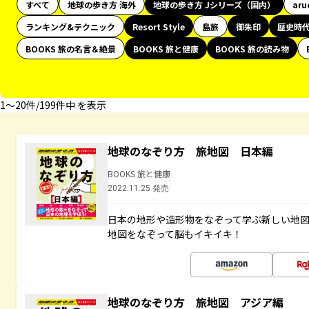
すべて
地球の歩き方 海外
地球の歩き方 Jシリーズ（国内）
aru
ランキング&テクニック
Resort Style
島旅
御朱印
歴史時
BOOKS 旅の名言＆絶景
BOOKS 旅と健康
BOOKS 旅の読み物
1〜20件/199件中 を表示
地球のなぞり方 旅地図 日本編
BOOKS 旅と健康
2022.11.25 発売
日本の地形や造形物をなぞって学ぶ新しい地
地図をなぞって脳もイキイキ！
地球のなぞり方 旅地図 アジア編