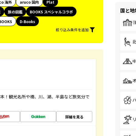
co 海外
aruco 国内
Plat
国と地
代
旅の図鑑
BOOKS スペシャルコラボ
BOOKS
D-Books
絞り込み条件を追加
図本！観光名所や橋、川、湖、半島など旅気分で
詳細を見る