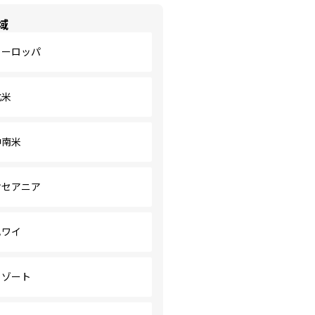
域
ヨーロッパ
北米
中南米
オセアニア
ハワイ
リゾート