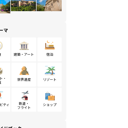
ーマ
食
建築・アート
宿泊
ト・
世界遺産
リゾート
戦
鉄道・
ビティ
ショップ
フライト