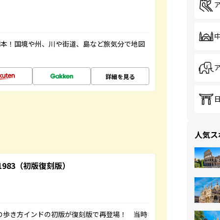
図本！国境や州、川や街道、島など旅気分で地図
詳細を見る
人気ス
-1983（初版復刻版）
球の歩き方インドの初版が復刻版で再登場！ 当時