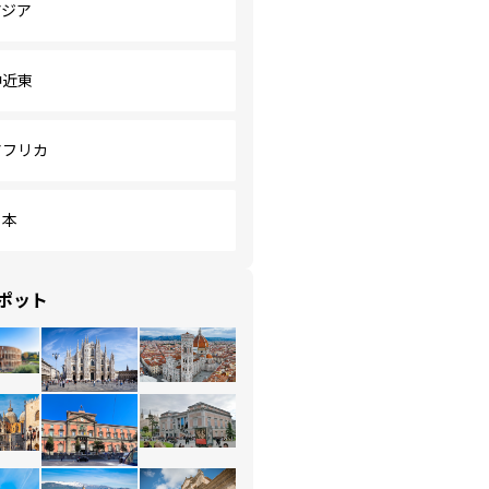
アジア
中近東
アフリカ
日本
ポット