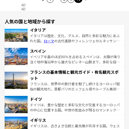
AD
AD
人気の国と地域から探す
イタリア
イタリアは歴史、文化、グルメ、自然と多彩な魅力にあふ
れた国。
ローマ
の古代遺跡やフィレンツェのルネッサンス
美術、ヴェネツィアの運河など、歴史あるスポットはもち
スペイン
ろん、トスカーナの美しい田園風景やアマルフィ海岸の絶
景など、自然景観も見逃せない。観光の合間には、本場の
イベリア半島のほぼ80％を占めるスペインは、太陽が降り
ピザやパスタなど、絶品のイタリア料理を堪能することも
注ぐ地中海沿岸から雄大なピレネー山脈まで、多彩な自然
できる。朝目覚めてから夜眠るまで、すべての瞬間を楽し
と文化が詰まったヨーロッパ屈指の旅行先だ。多様な地域
フランスの基本情報と観光ガイド・有名観光スポ
ませてくれるイタリアで、忘れられない旅をしてみよう！
文化が根付くこの国では、情熱的なフラメンコ、熱気あふ
なお、新着のイタリア情報は
コンテンツ一覧
を参照してほ
れる闘牛、そして美味しいタパスが生活の一部となってい
ット
しい。
る。首都マドリードの洗練された雰囲気や、バルセロナの
フランスは、世界中の旅行者を魅了し続けるヨーロッパ屈
アートに溢れた街角から、地方では古代ローマ遺跡や中世
指の観光地だ。首都パリのエッフェル塔やルーブル美術館
の城塞都市、穏やかなビーチリゾートまで多彩な表情を見
といった象徴的なスポットから、田舎町の古風な美しさま
せる。地方によって風土や気候が異なるスペインはその個
ドイツ
で、幅広い魅力が詰まっている。華麗な宮殿、歴史的な大
性で訪れる人を魅了する。 なお、新着のスペイン情報は
コ
聖堂、美しいビーチ、そして豊かな自然が、訪れる者を心
ドイツは、豊かな歴史と多彩な文化が交差するヨーロッパ
ンテンツ一覧
を参照してほしい。
から魅了する。また、フランスは美食の国としても知ら
の中心に位置する国。中世の街並みが残るロマンチック街
れ、フランス料理はユネスコ無形文化遺産にも登録されて
道から、未来を先取りするようなモダンな都市まで多様な
イギリス
いる。シャンパンの発祥地であるランス、プロヴァンスの
顔を持つこの国は、どこを歩いても飽きることがない。ベ
香り高いラベンダー畑など、多彩な楽しみ方が可能だ。さ
ルリンの文化的活気、バイエルン州のアルプスの絶景、そ
イギリスは、古きよき伝統と最先端が共存する国。ウェス