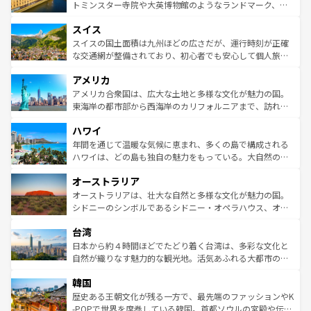
らに、パリ以外の地域にも魅力が溢れており、どの街角に
してライン川沿いのワイン畑といった風景は必見。ビール
トミンスター寺院や大英博物館のようなランドマーク、歴
も豊かな歴史と文化が息づいている。パリ以外の個性あふ
とソーセージを味わいながら地元の人と過ごす楽しい時間
史ある大学都市、美しい丘陵地帯や牧歌的な風景など、エ
れる地方に足を運ぶとそれぞれで全く異なる文化を体験で
スイス
は、お酒好きな人にはぜひ体験してほしい。 なお、新着の
リアごとに異なる魅力がある。また、優雅なアフタヌーン
きるだろう。 なお、新着のフランス情報は
コンテンツ一覧
ドイツ情報は
コンテンツ一覧
を参照してほしい。
ティー、ビール好きにはたまらない英国パブ、サッカー観
スイスの国土面積は九州ほどの広さだが、運行時刻が正確
を参照してほしい。
戦など、本場だからこそできる体験も豊富。イギリスを旅
な交通網が整備されており、初心者でも安心して個人旅行
して楽しみつくそう。 なお、新着のイギリス情報は
コンテ
を楽しめる。日本同様に時刻表どおりの旅が可能だ。中世
アメリカ
ンツ一覧
を参照してほしい。
の建物がそのまま残る町や、スイスならではのユニークな
博物館もあり、アルプス観光だけでなく町歩きも満喫する
アメリカ合衆国は、広大な土地と多様な文化が魅力の国。
ことができる。国民の所得が高いため物価も高いが、旅行
東海岸の都市部から西海岸のカリフォルニアまで、訪れる
者向けの交通パス提供のサービスもあり、うまく活用すれ
場所ごとに異なる風景と体験が待っている。ニューヨーク
ハワイ
ば市内交通費無料で観光を楽しむこともできる。 なお、新
のような巨大都市は、観光、ショッピング、エンターテイ
着のスイス情報は
コンテンツ一覧
を参照してほしい。
ンメントが詰まった刺激的なスポットだ。一方、アメリカ
年間を通じて温暖な気候に恵まれ、多くの島で構成される
西部には大自然が広がり、グランドキャニオンやイエロー
ハワイは、どの島も独自の魅力をもっている。大自然の神
ストーン国立公園といった絶景が堪能できる。さらに、南
秘を感じたいなら、火山が生み出した壮大な景観を誇るハ
オーストラリア
部のニューオーリンズでは、音楽と美食が融合した独特の
ワイ島は見逃せない。また、定番の観光地といえばオアフ
文化が魅力。旅行者はアメリカの各地域で異なる魅力を楽
島だが、静かな自然を求めるならマウイ島やカウアイ島が
オーストラリアは、壮大な自然と多様な文化が魅力の国。
しみながら、その多様性と豊かな歴史を感じることができ
おすすめ。エメラルドグリーンに輝く海をはじめ、豊かな
シドニーのシンボルであるシドニー・オペラハウス、オー
るだろう。車でのロードトリップや列車の旅も、アメリカ
文化や歴史が息づいている。「アロハスピリット」と呼ば
ストラリア東海岸北部に広がる大サンゴ礁地帯グレートバ
ならではの贅沢な旅のスタイルだ。 なお、新着のアメリカ
台湾
れるおもてなしの心で訪れる人々を迎えてくれるハワイの
リアリーフや大陸中央部にそびえるウルル（エアーズロッ
情報は
コンテンツ一覧
を参照してほしい。
人々、おいしいローカルフードやハワイアンミュージッ
ク）、タスマニアの美しい原生林やケアンズの熱帯雨林な
日本から約４時間ほどでたどり着く台湾は、多彩な文化と
ク、伝統的なフラダンスなど、すべてがハワイの魅力を彩
ど、見どころがたくさん。また、カフェやワイン、オージ
自然が織りなす魅力的な観光地。活気あふれる大都市の台
っている。訪れるたびに新しい発見と感動が待っているハ
ービーフなどの食文化も豊かで、美味しいものであふれて
北やノスタルジックな町並みが人気な九份（ジォウフェ
ワイを、存分に味わってほしい。 なお、新着のハワイ情報
韓国
いる。アクティビティも充実しており、サーフィンやダイ
ン）、静ひつな山岳地帯である台湾東部など、都市の喧騒
は
コンテンツ一覧
を参照してほしい。
ビング、ハイキングなど、アウトドア好きにはたまらな
と山間の静けさが共存しており、訪れる人に新しい発見と
歴史ある王朝文化が残る一方で、最先端のファッションやK
い。オーストラリアの多彩な魅力を存分に味わいつくそ
驚きをもたらしてくれる。また、奥深い台湾の食文化も魅
-POPで世界を席巻している韓国。首都ソウルの宮殿や伝統