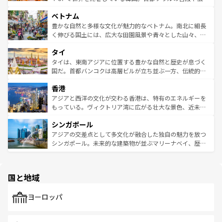
う。 なお、新着のオーストラリア情報は
コンテンツ一覧
を
力で、夜市などの屋台グルメから高級料理、ヘルシーで美
家屋が並ぶエリアでは韓国の歴史と文化に浸ることがで
参照してほしい。
ベトナム
容にもいいと評判のスイーツなど、バラエティ豊かな料理
き、地方に足を延ばせば四季折々の自然美を楽しむことが
が味わえる。 なお、新着の台湾情報は
コンテンツ一覧
を参
できる。そして、キムチや焼肉、絶品のストリートフード
豊かな自然と多様な文化が魅力的なベトナム。南北に細長
照してほしい。
まで、さまざまな韓国料理が待っている。夜には、韓国な
く伸びる国土には、広大な田園風景や青々とした山々、世
らではのナイトライフも堪能できる。あたたかいホスピタ
界遺産に登録された壮大な自然景観が点在し、都市部では
タイ
リティに包まれながら、韓国の多彩な魅力を心ゆくまで味
急速な発展と共に伝統が息づく。ハノイの古い町並みやホ
わってみてほしい。 なお、新着の韓国情報は
コンテンツ一
ーチミン市のフランス統治時代の建物も、独特の雰囲気を
タイは、東南アジアに位置する豊かな自然と歴史が息づく
覧
を参照してほしい。
醸し出している。また、バラエティの豊かさとおいしさで
国だ。首都バンコクは高層ビルが立ち並ぶ一方、伝統的な
世界中の食通を魅了してやまないベトナム料理も魅力のひ
寺院や市場がいたるところに点在し、古きよき文化と現代
香港
とつ。フォーやバインミー、ベトナムコーヒーなどは、ぜ
の活気が交差している。北部ではチェンマイなどの山岳地
ひ現地で味わいたい。どの地域を訪れてもあたたかい人々
帯で自然と触れ合い、南部ではプーケットやクラビの美し
アジアと西洋の文化が交わる香港は、特有のエネルギーを
が旅行者を迎えてくれるので、きっと忘れられない旅にな
いビーチでリゾート気分を楽しむことができる。タイ料理
もっている。ヴィクトリア湾に広がる壮大な景色、近未来
るはずだ。 なお、新着のベトナム情報は
コンテンツ一覧
を
は世界的に有名で、屋台から高級レストランまで味覚を刺
的なアートスポット、そして歴史と現代が融合した町並
参照してほしい。
シンガポール
激する。気候は一年中温暖で、どの季節にも異なる楽しみ
み、どこを訪れても感動するはず。観光スポットが密集し
が待っている。親しみやすいタイの人々、仏教を中心とし
ており、効率よく見どころを回れるのも魅力。息をのむよ
アジアの交差点として多文化が融合した独自の魅力を放つ
た文化、そして多様な観光資源が、訪れる旅人を魅了し続
うな絶景から文化的な体験まで、香港を存分に楽しみ尽く
シンガポール。未来的な建築物が並ぶマリーナベイ、歴史
ける。 なお、新着のタイ情報は
コンテンツ一覧
を参照して
そう。 なお、新着の香港情報は
コンテンツ一覧
を参照して
と伝統を感じられるエスニックタウン、多数の緑豊かな公
ほしい。
ほしい。
園や自然保護区など、自然が調和した近代的な景観と文化
の多様性あふれるカラフルな町は、どこを歩いても新しい
国と地域
発見がある。さらに、治安のよさや充実した公共交通機関
も、旅行者にとっては魅力的なポイント。グルメも豊富
で、ホーカーズは地元の風情を楽しめる外せないスポット
ヨーロッパ
だ。訪れる人を飽きさせないシンガポールで、多様な魅力
を体感しよう。 なお、新着のシンガポール情報は
コンテン