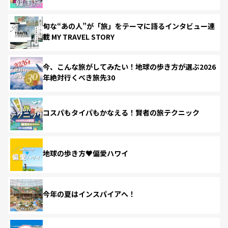
旬な“あの人”が「旅」をテーマに語るインタビュー連
載 MY TRAVEL STORY
今、こんな旅がしてみたい！地球の歩き方が選ぶ2026
年絶対行くべき旅先30
コスパもタイパもかなえる！賢者の旅テクニック
地球の歩き方♥偏愛ハワイ
今年の夏はインスパイアへ！