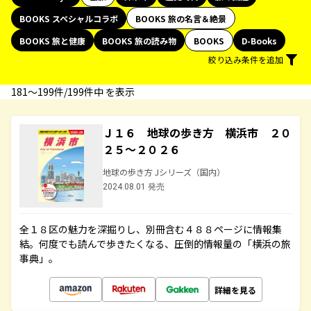
BOOKS スペシャルコラボ
BOOKS 旅の名言＆絶景
BOOKS 旅と健康
BOOKS 旅の読み物
BOOKS
D-Books
絞り込み条件を追加
181〜199件/199件中 を表示
Ｊ１６ 地球の歩き方 横浜市 ２０
２５～２０２６
地球の歩き方 Jシリーズ（国内）
2024.08.01 発売
全１８区の魅力を深掘りし、別冊含む４８８ページに情報集
結。何度でも読んで歩きたくなる、圧倒的情報量の「横浜の旅
事典」。
詳細を見る