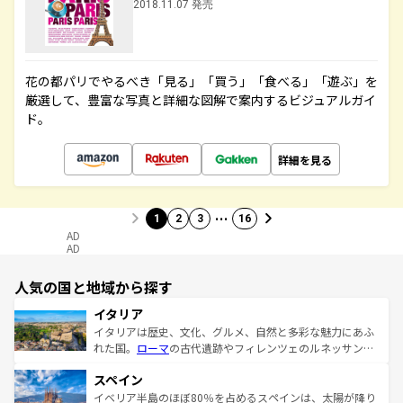
2018.11.07 発売
花の都パリでやるべき「見る」「買う」「食べる」「遊ぶ」を
厳選して、豊富な写真と詳細な図解で案内するビジュアルガイ
ド。
詳細を見る
…
1
2
3
16
AD
AD
人気の国と地域から探す
イタリア
イタリアは歴史、文化、グルメ、自然と多彩な魅力にあふ
れた国。
ローマ
の古代遺跡やフィレンツェのルネッサンス
美術、ヴェネツィアの運河など、歴史あるスポットはもち
スペイン
ろん、トスカーナの美しい田園風景やアマルフィ海岸の絶
景など、自然景観も見逃せない。観光の合間には、本場の
イベリア半島のほぼ80％を占めるスペインは、太陽が降り