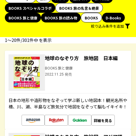
BOOKS スペシャルコラボ
BOOKS 旅の名言＆絶景
BOOKS 旅と健康
BOOKS 旅の読み物
BOOKS
D-Books
絞り込み条件を追加
1〜20件/301件中 を表示
地球のなぞり方 旅地図 日本編
BOOKS 旅と健康
2022.11.25 発売
日本の地形や造形物をなぞって学ぶ新しい地図本！観光名所や
橋、川、湖、半島など旅気分で地図をなぞって脳もイキイキ！
詳細を見る