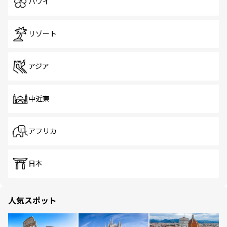
ハワイ
リゾート
アジア
中近東
アフリカ
日本
人気スポット