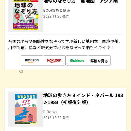
地球のなぞり方 旅地図 アジア編
BOOKS 旅と健康
2022.11.25 発売
各国の地形や関係性をなぞって学ぶ新しい地図本！国境や州、
川や街道、島など旅気分で地図をなぞって脳もイキイキ！
詳細を見る
AD
地球の歩き方 3 インド・ネパール 198
2-1983（初版復刻版）
D-Books
2018.12.20 発売