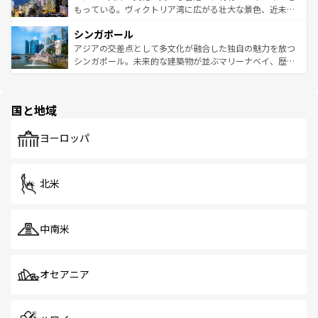
が旅行者を迎えてくれるので、きっと忘れられない旅にな
いビーチでリゾート気分を楽しむことができる。タイ料理
もっている。ヴィクトリア湾に広がる壮大な景色、近未来
るはずだ。 なお、新着のベトナム情報は
コンテンツ一覧
を
は世界的に有名で、屋台から高級レストランまで味覚を刺
的なアートスポット、そして歴史と現代が融合した町並
参照してほしい。
シンガポール
激する。気候は一年中温暖で、どの季節にも異なる楽しみ
み、どこを訪れても感動するはず。観光スポットが密集し
が待っている。親しみやすいタイの人々、仏教を中心とし
ており、効率よく見どころを回れるのも魅力。息をのむよ
アジアの交差点として多文化が融合した独自の魅力を放つ
た文化、そして多様な観光資源が、訪れる旅人を魅了し続
うな絶景から文化的な体験まで、香港を存分に楽しみ尽く
シンガポール。未来的な建築物が並ぶマリーナベイ、歴史
ける。 なお、新着のタイ情報は
コンテンツ一覧
を参照して
そう。 なお、新着の香港情報は
コンテンツ一覧
を参照して
と伝統を感じられるエスニックタウン、多数の緑豊かな公
ほしい。
ほしい。
園や自然保護区など、自然が調和した近代的な景観と文化
の多様性あふれるカラフルな町は、どこを歩いても新しい
国と地域
発見がある。さらに、治安のよさや充実した公共交通機関
も、旅行者にとっては魅力的なポイント。グルメも豊富
で、ホーカーズは地元の風情を楽しめる外せないスポット
ヨーロッパ
だ。訪れる人を飽きさせないシンガポールで、多様な魅力
を体感しよう。 なお、新着のシンガポール情報は
コンテン
ツ一覧
を参照してほしい。
北米
中南米
オセアニア