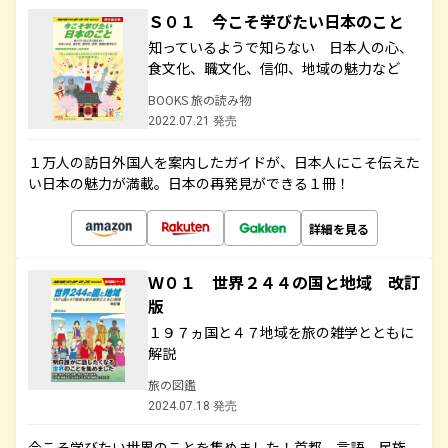
Ｓ０１ 今こそ学びたい日本のこと
知っているようで知らない 日本人の心、
食文化、職文化、信仰、地域の魅力など
BOOKS 旅の読み物
2022.07.21 発売
１万人の訪日外国人を案内したガイドが、日本人にこそ伝えた
い日本の魅力が満載。日本の再発見ができる１冊！
詳細を見る
Ｗ０１ 世界２４４の国と地域 改訂
版
１９７ヵ国と４７地域を旅の雑学とともに
解説
旅の図鑑
2024.07.18 発売
今こそ学びたい世界のことを集めました！首都、言語、民族、