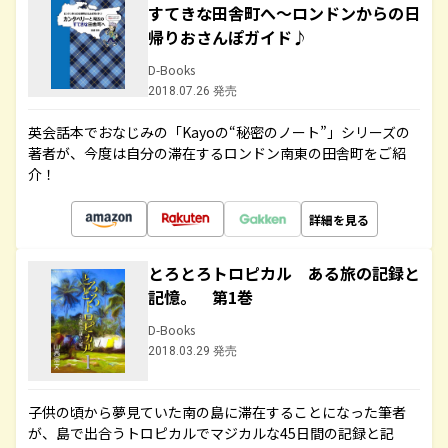
すてきな田舎町へ～ロンドンからの日
帰りおさんぽガイド♪
D-Books
2018.07.26 発売
英会話本でおなじみの「Kayoの“秘密のノート”」シリーズの
著者が、今度は自分の滞在するロンドン南東の田舎町をご紹
介！
詳細を見る
とろとろトロピカル ある旅の記録と
記憶。 第1巻
D-Books
2018.03.29 発売
子供の頃から夢見ていた南の島に滞在することになった筆者
が、島で出合うトロピカルでマジカルな45日間の記録と記