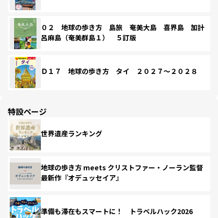
０２ 地球の歩き方 島旅 奄美大島 喜界島 加計
呂麻島（奄美群島１） ５訂版
Ｄ１７ 地球の歩き方 タイ ２０２７～２０２８
特設ページ
世界遺産ランキング
地球の歩き方 meets クリストファー・ノーラン監督
最新作『オデュッセイア』
準備も滞在もスマートに！ トラベルハック2026