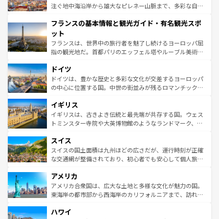
ピザやパスタなど、絶品のイタリア料理を堪能することも
注ぐ地中海沿岸から雄大なピレネー山脈まで、多彩な自然
できる。朝目覚めてから夜眠るまで、すべての瞬間を楽し
と文化が詰まったヨーロッパ屈指の旅行先だ。多様な地域
フランスの基本情報と観光ガイド・有名観光スポ
ませてくれるイタリアで、忘れられない旅をしてみよう！
文化が根付くこの国では、情熱的なフラメンコ、熱気あふ
なお、新着のイタリア情報は
コンテンツ一覧
を参照してほ
れる闘牛、そして美味しいタパスが生活の一部となってい
ット
しい。
る。首都マドリードの洗練された雰囲気や、バルセロナの
フランスは、世界中の旅行者を魅了し続けるヨーロッパ屈
アートに溢れた街角から、地方では古代ローマ遺跡や中世
指の観光地だ。首都パリのエッフェル塔やルーブル美術館
の城塞都市、穏やかなビーチリゾートまで多彩な表情を見
といった象徴的なスポットから、田舎町の古風な美しさま
せる。地方によって風土や気候が異なるスペインはその個
ドイツ
で、幅広い魅力が詰まっている。華麗な宮殿、歴史的な大
性で訪れる人を魅了する。 なお、新着のスペイン情報は
コ
聖堂、美しいビーチ、そして豊かな自然が、訪れる者を心
ドイツは、豊かな歴史と多彩な文化が交差するヨーロッパ
ンテンツ一覧
を参照してほしい。
から魅了する。また、フランスは美食の国としても知ら
の中心に位置する国。中世の街並みが残るロマンチック街
れ、フランス料理はユネスコ無形文化遺産にも登録されて
道から、未来を先取りするようなモダンな都市まで多様な
イギリス
いる。シャンパンの発祥地であるランス、プロヴァンスの
顔を持つこの国は、どこを歩いても飽きることがない。ベ
香り高いラベンダー畑など、多彩な楽しみ方が可能だ。さ
ルリンの文化的活気、バイエルン州のアルプスの絶景、そ
イギリスは、古きよき伝統と最先端が共存する国。ウェス
らに、パリ以外の地域にも魅力が溢れており、どの街角に
してライン川沿いのワイン畑といった風景は必見。ビール
トミンスター寺院や大英博物館のようなランドマーク、歴
も豊かな歴史と文化が息づいている。パリ以外の個性あふ
とソーセージを味わいながら地元の人と過ごす楽しい時間
史ある大学都市、美しい丘陵地帯や牧歌的な風景など、エ
れる地方に足を運ぶとそれぞれで全く異なる文化を体験で
スイス
は、お酒好きな人にはぜひ体験してほしい。 なお、新着の
リアごとに異なる魅力がある。また、優雅なアフタヌーン
きるだろう。 なお、新着のフランス情報は
コンテンツ一覧
ドイツ情報は
コンテンツ一覧
を参照してほしい。
ティー、ビール好きにはたまらない英国パブ、サッカー観
スイスの国土面積は九州ほどの広さだが、運行時刻が正確
を参照してほしい。
戦など、本場だからこそできる体験も豊富。イギリスを旅
な交通網が整備されており、初心者でも安心して個人旅行
して楽しみつくそう。 なお、新着のイギリス情報は
コンテ
を楽しめる。日本同様に時刻表どおりの旅が可能だ。中世
アメリカ
ンツ一覧
を参照してほしい。
の建物がそのまま残る町や、スイスならではのユニークな
博物館もあり、アルプス観光だけでなく町歩きも満喫する
アメリカ合衆国は、広大な土地と多様な文化が魅力の国。
ことができる。国民の所得が高いため物価も高いが、旅行
東海岸の都市部から西海岸のカリフォルニアまで、訪れる
者向けの交通パス提供のサービスもあり、うまく活用すれ
場所ごとに異なる風景と体験が待っている。ニューヨーク
ハワイ
ば市内交通費無料で観光を楽しむこともできる。 なお、新
のような巨大都市は、観光、ショッピング、エンターテイ