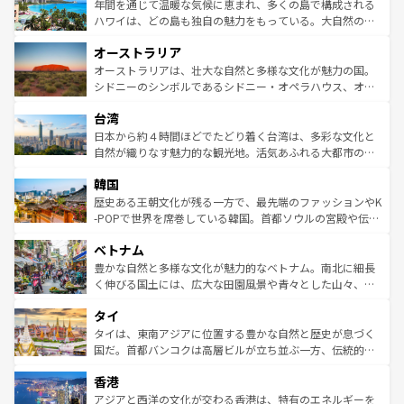
着のスイス情報は
コンテンツ一覧
を参照してほしい。
ンメントが詰まった刺激的なスポットだ。一方、アメリカ
年間を通じて温暖な気候に恵まれ、多くの島で構成される
西部には大自然が広がり、グランドキャニオンやイエロー
ハワイは、どの島も独自の魅力をもっている。大自然の神
ストーン国立公園といった絶景が堪能できる。さらに、南
秘を感じたいなら、火山が生み出した壮大な景観を誇るハ
オーストラリア
部のニューオーリンズでは、音楽と美食が融合した独特の
ワイ島は見逃せない。また、定番の観光地といえばオアフ
文化が魅力。旅行者はアメリカの各地域で異なる魅力を楽
島だが、静かな自然を求めるならマウイ島やカウアイ島が
オーストラリアは、壮大な自然と多様な文化が魅力の国。
しみながら、その多様性と豊かな歴史を感じることができ
おすすめ。エメラルドグリーンに輝く海をはじめ、豊かな
シドニーのシンボルであるシドニー・オペラハウス、オー
るだろう。車でのロードトリップや列車の旅も、アメリカ
文化や歴史が息づいている。「アロハスピリット」と呼ば
ストラリア東海岸北部に広がる大サンゴ礁地帯グレートバ
ならではの贅沢な旅のスタイルだ。 なお、新着のアメリカ
台湾
れるおもてなしの心で訪れる人々を迎えてくれるハワイの
リアリーフや大陸中央部にそびえるウルル（エアーズロッ
情報は
コンテンツ一覧
を参照してほしい。
人々、おいしいローカルフードやハワイアンミュージッ
ク）、タスマニアの美しい原生林やケアンズの熱帯雨林な
日本から約４時間ほどでたどり着く台湾は、多彩な文化と
ク、伝統的なフラダンスなど、すべてがハワイの魅力を彩
ど、見どころがたくさん。また、カフェやワイン、オージ
自然が織りなす魅力的な観光地。活気あふれる大都市の台
っている。訪れるたびに新しい発見と感動が待っているハ
ービーフなどの食文化も豊かで、美味しいものであふれて
北やノスタルジックな町並みが人気な九份（ジォウフェ
ワイを、存分に味わってほしい。 なお、新着のハワイ情報
韓国
いる。アクティビティも充実しており、サーフィンやダイ
ン）、静ひつな山岳地帯である台湾東部など、都市の喧騒
は
コンテンツ一覧
を参照してほしい。
ビング、ハイキングなど、アウトドア好きにはたまらな
と山間の静けさが共存しており、訪れる人に新しい発見と
歴史ある王朝文化が残る一方で、最先端のファッションやK
い。オーストラリアの多彩な魅力を存分に味わいつくそ
驚きをもたらしてくれる。また、奥深い台湾の食文化も魅
-POPで世界を席巻している韓国。首都ソウルの宮殿や伝統
う。 なお、新着のオーストラリア情報は
コンテンツ一覧
を
力で、夜市などの屋台グルメから高級料理、ヘルシーで美
家屋が並ぶエリアでは韓国の歴史と文化に浸ることがで
参照してほしい。
ベトナム
容にもいいと評判のスイーツなど、バラエティ豊かな料理
き、地方に足を延ばせば四季折々の自然美を楽しむことが
が味わえる。 なお、新着の台湾情報は
コンテンツ一覧
を参
できる。そして、キムチや焼肉、絶品のストリートフード
豊かな自然と多様な文化が魅力的なベトナム。南北に細長
照してほしい。
まで、さまざまな韓国料理が待っている。夜には、韓国な
く伸びる国土には、広大な田園風景や青々とした山々、世
らではのナイトライフも堪能できる。あたたかいホスピタ
界遺産に登録された壮大な自然景観が点在し、都市部では
タイ
リティに包まれながら、韓国の多彩な魅力を心ゆくまで味
急速な発展と共に伝統が息づく。ハノイの古い町並みやホ
わってみてほしい。 なお、新着の韓国情報は
コンテンツ一
ーチミン市のフランス統治時代の建物も、独特の雰囲気を
タイは、東南アジアに位置する豊かな自然と歴史が息づく
覧
を参照してほしい。
醸し出している。また、バラエティの豊かさとおいしさで
国だ。首都バンコクは高層ビルが立ち並ぶ一方、伝統的な
世界中の食通を魅了してやまないベトナム料理も魅力のひ
寺院や市場がいたるところに点在し、古きよき文化と現代
香港
とつ。フォーやバインミー、ベトナムコーヒーなどは、ぜ
の活気が交差している。北部ではチェンマイなどの山岳地
ひ現地で味わいたい。どの地域を訪れてもあたたかい人々
帯で自然と触れ合い、南部ではプーケットやクラビの美し
アジアと西洋の文化が交わる香港は、特有のエネルギーを