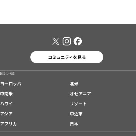
コミュニティを見る
国と地域
ヨーロッパ
北米
中南米
オセアニア
ハワイ
リゾート
アジア
中近東
アフリカ
日本