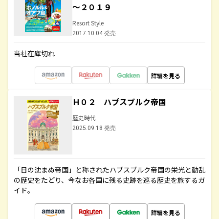
～２０１９
Resort Style
2017.10.04 発売
当社在庫切れ
詳細を見る
Ｈ０２ ハプスブルク帝国
歴史時代
2025.09.18 発売
「日の沈まぬ帝国」と称されたハプスブルク帝国の栄光と動乱
の歴史をたどり、今なお各国に残る史跡を巡る歴史を旅するガ
イド。
詳細を見る