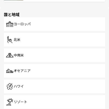
ける。 なお、新着のタイ情報は
コンテンツ一覧
を参照して
そう。 なお、新着の香港情報は
コンテンツ一覧
を参照して
と伝統を感じられるエスニックタウン、多数の緑豊かな公
ほしい。
ほしい。
園や自然保護区など、自然が調和した近代的な景観と文化
の多様性あふれるカラフルな町は、どこを歩いても新しい
国と地域
発見がある。さらに、治安のよさや充実した公共交通機関
も、旅行者にとっては魅力的なポイント。グルメも豊富
で、ホーカーズは地元の風情を楽しめる外せないスポット
ヨーロッパ
だ。訪れる人を飽きさせないシンガポールで、多様な魅力
を体感しよう。 なお、新着のシンガポール情報は
コンテン
ツ一覧
を参照してほしい。
北米
中南米
オセアニア
ハワイ
リゾート