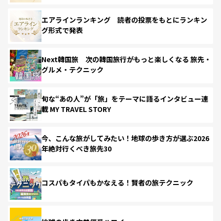
エアラインランキング 読者の投票をもとにランキン
グ形式で発表
Next韓国旅 次の韓国旅行がもっと楽しくなる 旅先・
グルメ・テクニック
旬な“あの人”が「旅」をテーマに語るインタビュー連
載 MY TRAVEL STORY
今、こんな旅がしてみたい！地球の歩き方が選ぶ2026
年絶対行くべき旅先30
コスパもタイパもかなえる！賢者の旅テクニック