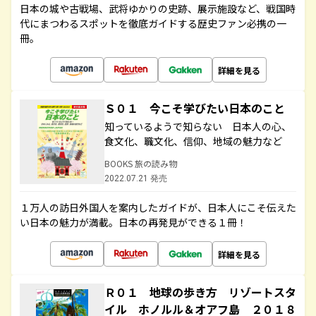
日本の城や古戦場、武将ゆかりの史跡、展示施設など、戦国時
代にまつわるスポットを徹底ガイドする歴史ファン必携の一
冊。
詳細を見る
Ｓ０１ 今こそ学びたい日本のこと
知っているようで知らない 日本人の心、
食文化、職文化、信仰、地域の魅力など
BOOKS 旅の読み物
2022.07.21 発売
１万人の訪日外国人を案内したガイドが、日本人にこそ伝えた
い日本の魅力が満載。日本の再発見ができる１冊！
詳細を見る
Ｒ０１ 地球の歩き方 リゾートスタ
イル ホノルル＆オアフ島 ２０１８