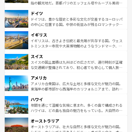
アートに溢れた街角から、地方では古代ローマ遺跡や中世
指の観光地だ。首都パリのエッフェル塔やルーブル美術館
の城塞都市、穏やかなビーチリゾートまで多彩な表情を見
といった象徴的なスポットから、田舎町の古風な美しさま
せる。地方によって風土や気候が異なるスペインはその個
ドイツ
で、幅広い魅力が詰まっている。華麗な宮殿、歴史的な大
性で訪れる人を魅了する。 なお、新着のスペイン情報は
コ
聖堂、美しいビーチ、そして豊かな自然が、訪れる者を心
ドイツは、豊かな歴史と多彩な文化が交差するヨーロッパ
ンテンツ一覧
を参照してほしい。
から魅了する。また、フランスは美食の国としても知ら
の中心に位置する国。中世の街並みが残るロマンチック街
れ、フランス料理はユネスコ無形文化遺産にも登録されて
道から、未来を先取りするようなモダンな都市まで多様な
イギリス
いる。シャンパンの発祥地であるランス、プロヴァンスの
顔を持つこの国は、どこを歩いても飽きることがない。ベ
香り高いラベンダー畑など、多彩な楽しみ方が可能だ。さ
ルリンの文化的活気、バイエルン州のアルプスの絶景、そ
イギリスは、古きよき伝統と最先端が共存する国。ウェス
らに、パリ以外の地域にも魅力が溢れており、どの街角に
してライン川沿いのワイン畑といった風景は必見。ビール
トミンスター寺院や大英博物館のようなランドマーク、歴
も豊かな歴史と文化が息づいている。パリ以外の個性あふ
とソーセージを味わいながら地元の人と過ごす楽しい時間
史ある大学都市、美しい丘陵地帯や牧歌的な風景など、エ
れる地方に足を運ぶとそれぞれで全く異なる文化を体験で
スイス
は、お酒好きな人にはぜひ体験してほしい。 なお、新着の
リアごとに異なる魅力がある。また、優雅なアフタヌーン
きるだろう。 なお、新着のフランス情報は
コンテンツ一覧
ドイツ情報は
コンテンツ一覧
を参照してほしい。
ティー、ビール好きにはたまらない英国パブ、サッカー観
スイスの国土面積は九州ほどの広さだが、運行時刻が正確
を参照してほしい。
戦など、本場だからこそできる体験も豊富。イギリスを旅
な交通網が整備されており、初心者でも安心して個人旅行
して楽しみつくそう。 なお、新着のイギリス情報は
コンテ
を楽しめる。日本同様に時刻表どおりの旅が可能だ。中世
アメリカ
ンツ一覧
を参照してほしい。
の建物がそのまま残る町や、スイスならではのユニークな
博物館もあり、アルプス観光だけでなく町歩きも満喫する
アメリカ合衆国は、広大な土地と多様な文化が魅力の国。
ことができる。国民の所得が高いため物価も高いが、旅行
東海岸の都市部から西海岸のカリフォルニアまで、訪れる
者向けの交通パス提供のサービスもあり、うまく活用すれ
場所ごとに異なる風景と体験が待っている。ニューヨーク
ハワイ
ば市内交通費無料で観光を楽しむこともできる。 なお、新
のような巨大都市は、観光、ショッピング、エンターテイ
着のスイス情報は
コンテンツ一覧
を参照してほしい。
ンメントが詰まった刺激的なスポットだ。一方、アメリカ
年間を通じて温暖な気候に恵まれ、多くの島で構成される
西部には大自然が広がり、グランドキャニオンやイエロー
ハワイは、どの島も独自の魅力をもっている。大自然の神
ストーン国立公園といった絶景が堪能できる。さらに、南
秘を感じたいなら、火山が生み出した壮大な景観を誇るハ
オーストラリア
部のニューオーリンズでは、音楽と美食が融合した独特の
ワイ島は見逃せない。また、定番の観光地といえばオアフ
文化が魅力。旅行者はアメリカの各地域で異なる魅力を楽
島だが、静かな自然を求めるならマウイ島やカウアイ島が
オーストラリアは、壮大な自然と多様な文化が魅力の国。
しみながら、その多様性と豊かな歴史を感じることができ
おすすめ。エメラルドグリーンに輝く海をはじめ、豊かな
シドニーのシンボルであるシドニー・オペラハウス、オー