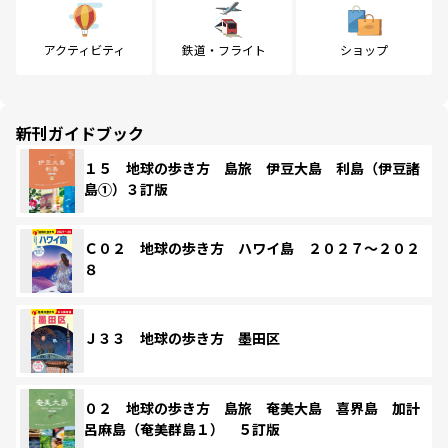
アクティビティ
鉄道・フライト
ショップ
新刊ガイドブック
１５ 地球の歩き方 島旅 伊豆大島 利島（伊豆諸
島①）３訂版
Ｃ０２ 地球の歩き方 ハワイ島 ２０２７～２０２
８
Ｊ３３ 地球の歩き方 墨田区
０２ 地球の歩き方 島旅 奄美大島 喜界島 加計
呂麻島（奄美群島１） ５訂版