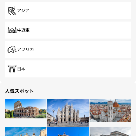
アジア
中近東
アフリカ
日本
人気スポット