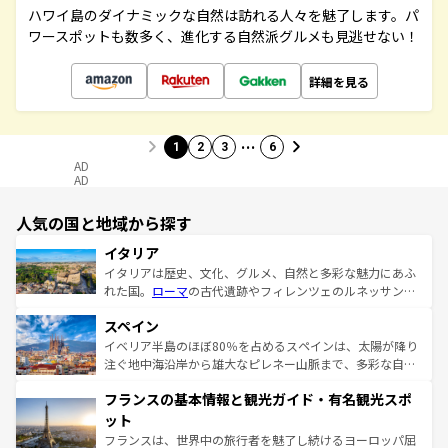
ハワイ島のダイナミックな自然は訪れる人々を魅了します。パ
ワースポットも数多く、進化する自然派グルメも見逃せない！
詳細を見る
…
1
2
3
6
AD
AD
人気の国と地域から探す
イタリア
イタリアは歴史、文化、グルメ、自然と多彩な魅力にあふ
れた国。
ローマ
の古代遺跡やフィレンツェのルネッサンス
美術、ヴェネツィアの運河など、歴史あるスポットはもち
スペイン
ろん、トスカーナの美しい田園風景やアマルフィ海岸の絶
景など、自然景観も見逃せない。観光の合間には、本場の
イベリア半島のほぼ80％を占めるスペインは、太陽が降り
ピザやパスタなど、絶品のイタリア料理を堪能することも
注ぐ地中海沿岸から雄大なピレネー山脈まで、多彩な自然
できる。朝目覚めてから夜眠るまで、すべての瞬間を楽し
と文化が詰まったヨーロッパ屈指の旅行先だ。多様な地域
フランスの基本情報と観光ガイド・有名観光スポ
ませてくれるイタリアで、忘れられない旅をしてみよう！
文化が根付くこの国では、情熱的なフラメンコ、熱気あふ
なお、新着のイタリア情報は
コンテンツ一覧
を参照してほ
れる闘牛、そして美味しいタパスが生活の一部となってい
ット
しい。
る。首都マドリードの洗練された雰囲気や、バルセロナの
フランスは、世界中の旅行者を魅了し続けるヨーロッパ屈