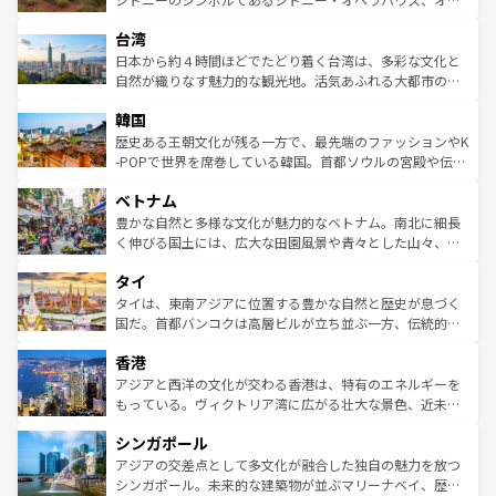
るだろう。車でのロードトリップや列車の旅も、アメリカ
文化や歴史が息づいている。「アロハスピリット」と呼ば
ストラリア東海岸北部に広がる大サンゴ礁地帯グレートバ
ならではの贅沢な旅のスタイルだ。 なお、新着のアメリカ
台湾
れるおもてなしの心で訪れる人々を迎えてくれるハワイの
リアリーフや大陸中央部にそびえるウルル（エアーズロッ
情報は
コンテンツ一覧
を参照してほしい。
人々、おいしいローカルフードやハワイアンミュージッ
ク）、タスマニアの美しい原生林やケアンズの熱帯雨林な
日本から約４時間ほどでたどり着く台湾は、多彩な文化と
ク、伝統的なフラダンスなど、すべてがハワイの魅力を彩
ど、見どころがたくさん。また、カフェやワイン、オージ
自然が織りなす魅力的な観光地。活気あふれる大都市の台
っている。訪れるたびに新しい発見と感動が待っているハ
ービーフなどの食文化も豊かで、美味しいものであふれて
北やノスタルジックな町並みが人気な九份（ジォウフェ
ワイを、存分に味わってほしい。 なお、新着のハワイ情報
韓国
いる。アクティビティも充実しており、サーフィンやダイ
ン）、静ひつな山岳地帯である台湾東部など、都市の喧騒
は
コンテンツ一覧
を参照してほしい。
ビング、ハイキングなど、アウトドア好きにはたまらな
と山間の静けさが共存しており、訪れる人に新しい発見と
歴史ある王朝文化が残る一方で、最先端のファッションやK
い。オーストラリアの多彩な魅力を存分に味わいつくそ
驚きをもたらしてくれる。また、奥深い台湾の食文化も魅
-POPで世界を席巻している韓国。首都ソウルの宮殿や伝統
う。 なお、新着のオーストラリア情報は
コンテンツ一覧
を
力で、夜市などの屋台グルメから高級料理、ヘルシーで美
家屋が並ぶエリアでは韓国の歴史と文化に浸ることがで
参照してほしい。
ベトナム
容にもいいと評判のスイーツなど、バラエティ豊かな料理
き、地方に足を延ばせば四季折々の自然美を楽しむことが
が味わえる。 なお、新着の台湾情報は
コンテンツ一覧
を参
できる。そして、キムチや焼肉、絶品のストリートフード
豊かな自然と多様な文化が魅力的なベトナム。南北に細長
照してほしい。
まで、さまざまな韓国料理が待っている。夜には、韓国な
く伸びる国土には、広大な田園風景や青々とした山々、世
らではのナイトライフも堪能できる。あたたかいホスピタ
界遺産に登録された壮大な自然景観が点在し、都市部では
タイ
リティに包まれながら、韓国の多彩な魅力を心ゆくまで味
急速な発展と共に伝統が息づく。ハノイの古い町並みやホ
わってみてほしい。 なお、新着の韓国情報は
コンテンツ一
ーチミン市のフランス統治時代の建物も、独特の雰囲気を
タイは、東南アジアに位置する豊かな自然と歴史が息づく
覧
を参照してほしい。
醸し出している。また、バラエティの豊かさとおいしさで
国だ。首都バンコクは高層ビルが立ち並ぶ一方、伝統的な
世界中の食通を魅了してやまないベトナム料理も魅力のひ
寺院や市場がいたるところに点在し、古きよき文化と現代
香港
とつ。フォーやバインミー、ベトナムコーヒーなどは、ぜ
の活気が交差している。北部ではチェンマイなどの山岳地
ひ現地で味わいたい。どの地域を訪れてもあたたかい人々
帯で自然と触れ合い、南部ではプーケットやクラビの美し
アジアと西洋の文化が交わる香港は、特有のエネルギーを
が旅行者を迎えてくれるので、きっと忘れられない旅にな
いビーチでリゾート気分を楽しむことができる。タイ料理
もっている。ヴィクトリア湾に広がる壮大な景色、近未来
るはずだ。 なお、新着のベトナム情報は
コンテンツ一覧
を
は世界的に有名で、屋台から高級レストランまで味覚を刺
的なアートスポット、そして歴史と現代が融合した町並
参照してほしい。
シンガポール
激する。気候は一年中温暖で、どの季節にも異なる楽しみ
み、どこを訪れても感動するはず。観光スポットが密集し
が待っている。親しみやすいタイの人々、仏教を中心とし
ており、効率よく見どころを回れるのも魅力。息をのむよ
アジアの交差点として多文化が融合した独自の魅力を放つ
た文化、そして多様な観光資源が、訪れる旅人を魅了し続
うな絶景から文化的な体験まで、香港を存分に楽しみ尽く
シンガポール。未来的な建築物が並ぶマリーナベイ、歴史