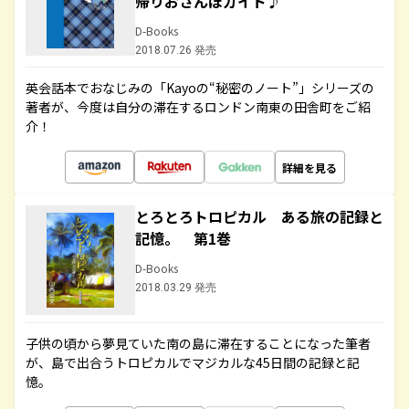
帰りおさんぽガイド♪
D-Books
2018.07.26 発売
英会話本でおなじみの「Kayoの“秘密のノート”」シリーズの
著者が、今度は自分の滞在するロンドン南東の田舎町をご紹
介！
詳細を見る
とろとろトロピカル ある旅の記録と
記憶。 第1巻
D-Books
2018.03.29 発売
子供の頃から夢見ていた南の島に滞在することになった筆者
が、島で出合うトロピカルでマジカルな45日間の記録と記
憶。