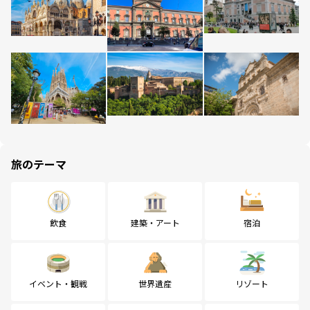
旅のテーマ
飲食
建築・アート
宿泊
イベント・観戦
世界遺産
リゾート