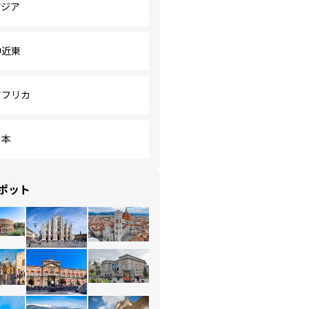
アジア
中近東
アフリカ
日本
ポット