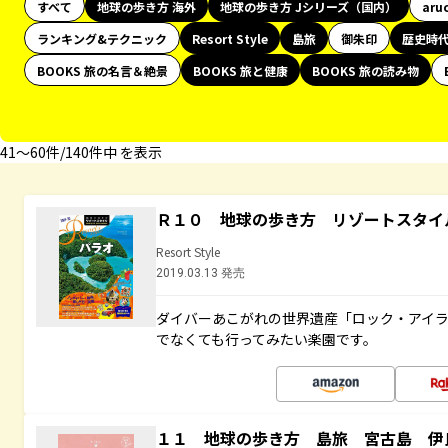
すべて
地球の歩き方 海外
地球の歩き方 Jシリーズ（国内）
aru
ランキング&テクニック
Resort Style
島旅
御朱印
歴史時
BOOKS 旅の名言＆絶景
BOOKS 旅と健康
BOOKS 旅の読み物
41〜60件/140件中 を表示
Ｒ１０ 地球の歩き方 リゾートスタイ
Resort Style
2019.03.13 発売
ダイバーあこがれの世界遺産「ロック・アイ
でなくても行ってみたい楽園です。
１１ 地球の歩き方 島旅 宮古島 伊