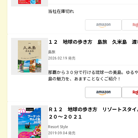
当社在庫切れ
１２ 地球の歩き方 島旅 久米島 渡
島旅
2026.02.19 発売
那覇から３０分で行ける琉球一の美島。ゆる
島の魅力を、あますことなくご紹介！
Ｒ１２ 地球の歩き方 リゾートスタイ
２０～２０２１
Resort Style
2019.09.04 発売