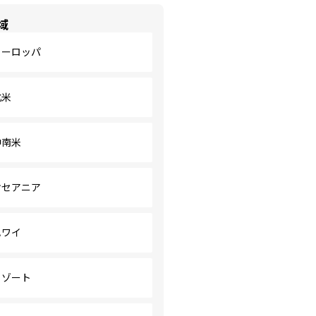
域
ヨーロッパ
北米
中南米
オセアニア
ハワイ
リゾート