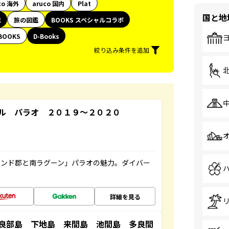
co 海外
aruco 国内
Plat
国と地
代
旅の図鑑
BOOKS スペシャルコラボ
BOOKS
D-Books
絞り込み条件を追加
ル パラオ ２０１９～２０２０
ランド郡と南ラグーン」パラオの魅力。ダイバー
詳細を見る
良部島 下地島 来間島 池間島 多良間