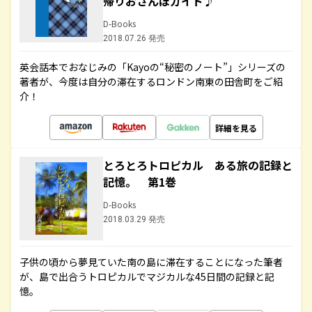
帰りおさんぽガイド♪
D-Books
2018.07.26 発売
英会話本でおなじみの「Kayoの“秘密のノート”」シリーズの
著者が、今度は自分の滞在するロンドン南東の田舎町をご紹
介！
詳細を見る
とろとろトロピカル ある旅の記録と
記憶。 第1巻
D-Books
2018.03.29 発売
子供の頃から夢見ていた南の島に滞在することになった筆者
が、島で出合うトロピカルでマジカルな45日間の記録と記
憶。