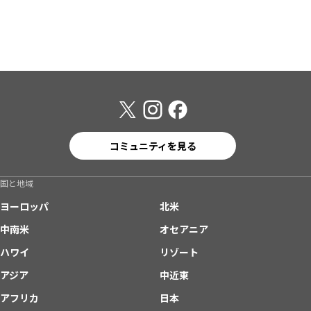
コミュニティを見る
国と地域
ヨーロッパ
北米
中南米
オセアニア
ハワイ
リゾート
アジア
中近東
アフリカ
日本