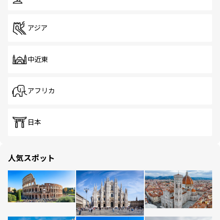
アジア
中近東
アフリカ
日本
人気スポット