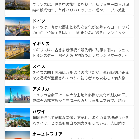
しい。
る。首都マドリードの洗練された雰囲気や、バルセロナの
フランスは、世界中の旅行者を魅了し続けるヨーロッパ屈
アートに溢れた街角から、地方では古代ローマ遺跡や中世
指の観光地だ。首都パリのエッフェル塔やルーブル美術館
の城塞都市、穏やかなビーチリゾートまで多彩な表情を見
といった象徴的なスポットから、田舎町の古風な美しさま
せる。地方によって風土や気候が異なるスペインはその個
ドイツ
で、幅広い魅力が詰まっている。華麗な宮殿、歴史的な大
性で訪れる人を魅了する。 なお、新着のスペイン情報は
コ
聖堂、美しいビーチ、そして豊かな自然が、訪れる者を心
ドイツは、豊かな歴史と多彩な文化が交差するヨーロッパ
ンテンツ一覧
を参照してほしい。
から魅了する。また、フランスは美食の国としても知ら
の中心に位置する国。中世の街並みが残るロマンチック街
れ、フランス料理はユネスコ無形文化遺産にも登録されて
道から、未来を先取りするようなモダンな都市まで多様な
イギリス
いる。シャンパンの発祥地であるランス、プロヴァンスの
顔を持つこの国は、どこを歩いても飽きることがない。ベ
香り高いラベンダー畑など、多彩な楽しみ方が可能だ。さ
ルリンの文化的活気、バイエルン州のアルプスの絶景、そ
イギリスは、古きよき伝統と最先端が共存する国。ウェス
らに、パリ以外の地域にも魅力が溢れており、どの街角に
してライン川沿いのワイン畑といった風景は必見。ビール
トミンスター寺院や大英博物館のようなランドマーク、歴
も豊かな歴史と文化が息づいている。パリ以外の個性あふ
とソーセージを味わいながら地元の人と過ごす楽しい時間
史ある大学都市、美しい丘陵地帯や牧歌的な風景など、エ
れる地方に足を運ぶとそれぞれで全く異なる文化を体験で
スイス
は、お酒好きな人にはぜひ体験してほしい。 なお、新着の
リアごとに異なる魅力がある。また、優雅なアフタヌーン
きるだろう。 なお、新着のフランス情報は
コンテンツ一覧
ドイツ情報は
コンテンツ一覧
を参照してほしい。
ティー、ビール好きにはたまらない英国パブ、サッカー観
スイスの国土面積は九州ほどの広さだが、運行時刻が正確
を参照してほしい。
戦など、本場だからこそできる体験も豊富。イギリスを旅
な交通網が整備されており、初心者でも安心して個人旅行
して楽しみつくそう。 なお、新着のイギリス情報は
コンテ
を楽しめる。日本同様に時刻表どおりの旅が可能だ。中世
アメリカ
ンツ一覧
を参照してほしい。
の建物がそのまま残る町や、スイスならではのユニークな
博物館もあり、アルプス観光だけでなく町歩きも満喫する
アメリカ合衆国は、広大な土地と多様な文化が魅力の国。
ことができる。国民の所得が高いため物価も高いが、旅行
東海岸の都市部から西海岸のカリフォルニアまで、訪れる
者向けの交通パス提供のサービスもあり、うまく活用すれ
場所ごとに異なる風景と体験が待っている。ニューヨーク
ハワイ
ば市内交通費無料で観光を楽しむこともできる。 なお、新
のような巨大都市は、観光、ショッピング、エンターテイ
着のスイス情報は
コンテンツ一覧
を参照してほしい。
ンメントが詰まった刺激的なスポットだ。一方、アメリカ
年間を通じて温暖な気候に恵まれ、多くの島で構成される
西部には大自然が広がり、グランドキャニオンやイエロー
ハワイは、どの島も独自の魅力をもっている。大自然の神
ストーン国立公園といった絶景が堪能できる。さらに、南
秘を感じたいなら、火山が生み出した壮大な景観を誇るハ
オーストラリア
部のニューオーリンズでは、音楽と美食が融合した独特の
ワイ島は見逃せない。また、定番の観光地といえばオアフ