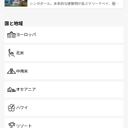
た文化、そして多様な観光資源が、訪れる旅人を魅了し続
うな絶景から文化的な体験まで、香港を存分に楽しみ尽く
シンガポール。未来的な建築物が並ぶマリーナベイ、歴史
ける。 なお、新着のタイ情報は
コンテンツ一覧
を参照して
そう。 なお、新着の香港情報は
コンテンツ一覧
を参照して
と伝統を感じられるエスニックタウン、多数の緑豊かな公
ほしい。
ほしい。
園や自然保護区など、自然が調和した近代的な景観と文化
の多様性あふれるカラフルな町は、どこを歩いても新しい
国と地域
発見がある。さらに、治安のよさや充実した公共交通機関
も、旅行者にとっては魅力的なポイント。グルメも豊富
で、ホーカーズは地元の風情を楽しめる外せないスポット
ヨーロッパ
だ。訪れる人を飽きさせないシンガポールで、多様な魅力
を体感しよう。 なお、新着のシンガポール情報は
コンテン
ツ一覧
を参照してほしい。
北米
中南米
オセアニア
ハワイ
リゾート