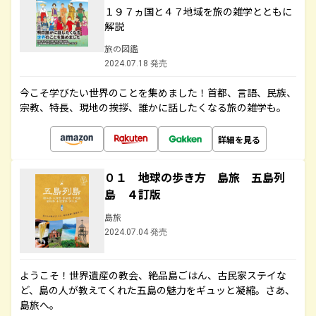
１９７ヵ国と４７地域を旅の雑学とともに
解説
旅の図鑑
2024.07.18 発売
今こそ学びたい世界のことを集めました！首都、言語、民族、
宗教、特長、現地の挨拶、誰かに話したくなる旅の雑学も。
詳細を見る
０１ 地球の歩き方 島旅 五島列
島 ４訂版
島旅
2024.07.04 発売
ようこそ！世界遺産の教会、絶品島ごはん、古民家ステイな
ど、島の人が教えてくれた五島の魅力をギュッと凝縮。さあ、
島旅へ。