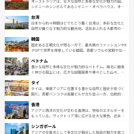
文化が魅力。旅行者はアメリカの各地域で異なる魅力を楽
島だが、静かな自然を求めるならマウイ島やカウアイ島が
オーストラリアは、壮大な自然と多様な文化が魅力の国。
しみながら、その多様性と豊かな歴史を感じることができ
おすすめ。エメラルドグリーンに輝く海をはじめ、豊かな
シドニーのシンボルであるシドニー・オペラハウス、オー
るだろう。車でのロードトリップや列車の旅も、アメリカ
文化や歴史が息づいている。「アロハスピリット」と呼ば
ストラリア東海岸北部に広がる大サンゴ礁地帯グレートバ
ならではの贅沢な旅のスタイルだ。 なお、新着のアメリカ
台湾
れるおもてなしの心で訪れる人々を迎えてくれるハワイの
リアリーフや大陸中央部にそびえるウルル（エアーズロッ
情報は
コンテンツ一覧
を参照してほしい。
人々、おいしいローカルフードやハワイアンミュージッ
ク）、タスマニアの美しい原生林やケアンズの熱帯雨林な
日本から約４時間ほどでたどり着く台湾は、多彩な文化と
ク、伝統的なフラダンスなど、すべてがハワイの魅力を彩
ど、見どころがたくさん。また、カフェやワイン、オージ
自然が織りなす魅力的な観光地。活気あふれる大都市の台
っている。訪れるたびに新しい発見と感動が待っているハ
ービーフなどの食文化も豊かで、美味しいものであふれて
北やノスタルジックな町並みが人気な九份（ジォウフェ
ワイを、存分に味わってほしい。 なお、新着のハワイ情報
韓国
いる。アクティビティも充実しており、サーフィンやダイ
ン）、静ひつな山岳地帯である台湾東部など、都市の喧騒
は
コンテンツ一覧
を参照してほしい。
ビング、ハイキングなど、アウトドア好きにはたまらな
と山間の静けさが共存しており、訪れる人に新しい発見と
歴史ある王朝文化が残る一方で、最先端のファッションやK
い。オーストラリアの多彩な魅力を存分に味わいつくそ
驚きをもたらしてくれる。また、奥深い台湾の食文化も魅
-POPで世界を席巻している韓国。首都ソウルの宮殿や伝統
う。 なお、新着のオーストラリア情報は
コンテンツ一覧
を
力で、夜市などの屋台グルメから高級料理、ヘルシーで美
家屋が並ぶエリアでは韓国の歴史と文化に浸ることがで
参照してほしい。
ベトナム
容にもいいと評判のスイーツなど、バラエティ豊かな料理
き、地方に足を延ばせば四季折々の自然美を楽しむことが
が味わえる。 なお、新着の台湾情報は
コンテンツ一覧
を参
できる。そして、キムチや焼肉、絶品のストリートフード
豊かな自然と多様な文化が魅力的なベトナム。南北に細長
照してほしい。
まで、さまざまな韓国料理が待っている。夜には、韓国な
く伸びる国土には、広大な田園風景や青々とした山々、世
らではのナイトライフも堪能できる。あたたかいホスピタ
界遺産に登録された壮大な自然景観が点在し、都市部では
タイ
リティに包まれながら、韓国の多彩な魅力を心ゆくまで味
急速な発展と共に伝統が息づく。ハノイの古い町並みやホ
わってみてほしい。 なお、新着の韓国情報は
コンテンツ一
ーチミン市のフランス統治時代の建物も、独特の雰囲気を
タイは、東南アジアに位置する豊かな自然と歴史が息づく
覧
を参照してほしい。
醸し出している。また、バラエティの豊かさとおいしさで
国だ。首都バンコクは高層ビルが立ち並ぶ一方、伝統的な
世界中の食通を魅了してやまないベトナム料理も魅力のひ
寺院や市場がいたるところに点在し、古きよき文化と現代
香港
とつ。フォーやバインミー、ベトナムコーヒーなどは、ぜ
の活気が交差している。北部ではチェンマイなどの山岳地
ひ現地で味わいたい。どの地域を訪れてもあたたかい人々
帯で自然と触れ合い、南部ではプーケットやクラビの美し
アジアと西洋の文化が交わる香港は、特有のエネルギーを
が旅行者を迎えてくれるので、きっと忘れられない旅にな
いビーチでリゾート気分を楽しむことができる。タイ料理
もっている。ヴィクトリア湾に広がる壮大な景色、近未来
るはずだ。 なお、新着のベトナム情報は
コンテンツ一覧
を
は世界的に有名で、屋台から高級レストランまで味覚を刺
的なアートスポット、そして歴史と現代が融合した町並
参照してほしい。
シンガポール
激する。気候は一年中温暖で、どの季節にも異なる楽しみ
み、どこを訪れても感動するはず。観光スポットが密集し
が待っている。親しみやすいタイの人々、仏教を中心とし
ており、効率よく見どころを回れるのも魅力。息をのむよ
アジアの交差点として多文化が融合した独自の魅力を放つ