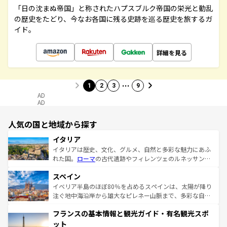
「日の沈まぬ帝国」と称されたハプスブルク帝国の栄光と動乱
の歴史をたどり、今なお各国に残る史跡を巡る歴史を旅するガ
イド。
詳細を見る
…
1
2
3
9
AD
AD
人気の国と地域から探す
イタリア
イタリアは歴史、文化、グルメ、自然と多彩な魅力にあふ
れた国。
ローマ
の古代遺跡やフィレンツェのルネッサンス
美術、ヴェネツィアの運河など、歴史あるスポットはもち
スペイン
ろん、トスカーナの美しい田園風景やアマルフィ海岸の絶
景など、自然景観も見逃せない。観光の合間には、本場の
イベリア半島のほぼ80％を占めるスペインは、太陽が降り
ピザやパスタなど、絶品のイタリア料理を堪能することも
注ぐ地中海沿岸から雄大なピレネー山脈まで、多彩な自然
できる。朝目覚めてから夜眠るまで、すべての瞬間を楽し
と文化が詰まったヨーロッパ屈指の旅行先だ。多様な地域
フランスの基本情報と観光ガイド・有名観光スポ
ませてくれるイタリアで、忘れられない旅をしてみよう！
文化が根付くこの国では、情熱的なフラメンコ、熱気あふ
なお、新着のイタリア情報は
コンテンツ一覧
を参照してほ
れる闘牛、そして美味しいタパスが生活の一部となってい
ット