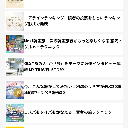
エアラインランキング 読者の投票をもとにランキン
グ形式で発表
Next韓国旅 次の韓国旅行がもっと楽しくなる 旅先・
グルメ・テクニック
旬な“あの人”が「旅」をテーマに語るインタビュー連
載 MY TRAVEL STORY
今、こんな旅がしてみたい！地球の歩き方が選ぶ2026
年絶対行くべき旅先30
コスパもタイパもかなえる！賢者の旅テクニック