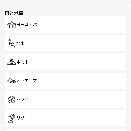
ほしい。
ほしい。
園や自然保護区など、自然が調和した近代的な景観と文化
の多様性あふれるカラフルな町は、どこを歩いても新しい
国と地域
発見がある。さらに、治安のよさや充実した公共交通機関
も、旅行者にとっては魅力的なポイント。グルメも豊富
で、ホーカーズは地元の風情を楽しめる外せないスポット
ヨーロッパ
だ。訪れる人を飽きさせないシンガポールで、多様な魅力
を体感しよう。 なお、新着のシンガポール情報は
コンテン
ツ一覧
を参照してほしい。
北米
中南米
オセアニア
ハワイ
リゾート