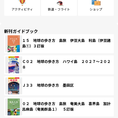
アクティビティ
鉄道・フライト
ショップ
新刊ガイドブック
１５ 地球の歩き方 島旅 伊豆大島 利島（伊豆諸
島①）３訂版
Ｃ０２ 地球の歩き方 ハワイ島 ２０２７～２０２
８
Ｊ３３ 地球の歩き方 墨田区
０２ 地球の歩き方 島旅 奄美大島 喜界島 加計
呂麻島（奄美群島１） ５訂版