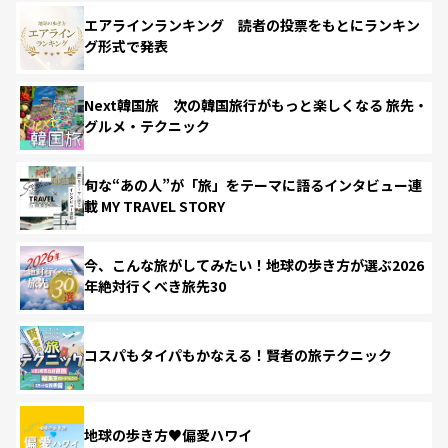
エアラインランキング 読者の投票をもとにランキン
グ形式で発表
Next韓国旅 次の韓国旅行がもっと楽しくなる 旅先・
グルメ・テクニック
旬な“あの人”が「旅」をテーマに語るインタビュー連
載 MY TRAVEL STORY
今、こんな旅がしてみたい！地球の歩き方が選ぶ2026
年絶対行くべき旅先30
コスパもタイパもかなえる！賢者の旅テクニック
地球の歩き方♥偏愛ハワイ