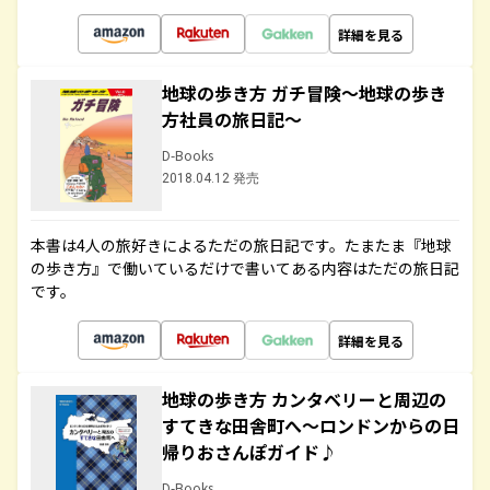
詳細を見る
地球の歩き方 ガチ冒険～地球の歩き
方社員の旅日記～
D-Books
2018.04.12 発売
本書は4人の旅好きによるただの旅日記です。たまたま『地球
の歩き方』で働いているだけで書いてある内容はただの旅日記
です。
詳細を見る
地球の歩き方 カンタベリーと周辺の
すてきな田舎町へ～ロンドンからの日
帰りおさんぽガイド♪
D-Books