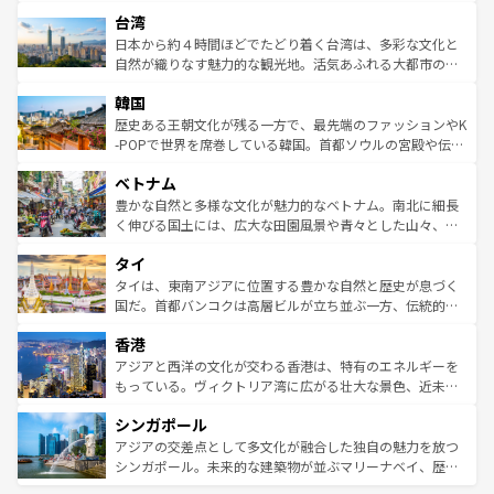
るだろう。車でのロードトリップや列車の旅も、アメリカ
文化や歴史が息づいている。「アロハスピリット」と呼ば
ストラリア東海岸北部に広がる大サンゴ礁地帯グレートバ
ならではの贅沢な旅のスタイルだ。 なお、新着のアメリカ
台湾
れるおもてなしの心で訪れる人々を迎えてくれるハワイの
リアリーフや大陸中央部にそびえるウルル（エアーズロッ
情報は
コンテンツ一覧
を参照してほしい。
人々、おいしいローカルフードやハワイアンミュージッ
ク）、タスマニアの美しい原生林やケアンズの熱帯雨林な
日本から約４時間ほどでたどり着く台湾は、多彩な文化と
ク、伝統的なフラダンスなど、すべてがハワイの魅力を彩
ど、見どころがたくさん。また、カフェやワイン、オージ
自然が織りなす魅力的な観光地。活気あふれる大都市の台
っている。訪れるたびに新しい発見と感動が待っているハ
ービーフなどの食文化も豊かで、美味しいものであふれて
北やノスタルジックな町並みが人気な九份（ジォウフェ
ワイを、存分に味わってほしい。 なお、新着のハワイ情報
韓国
いる。アクティビティも充実しており、サーフィンやダイ
ン）、静ひつな山岳地帯である台湾東部など、都市の喧騒
は
コンテンツ一覧
を参照してほしい。
ビング、ハイキングなど、アウトドア好きにはたまらな
と山間の静けさが共存しており、訪れる人に新しい発見と
歴史ある王朝文化が残る一方で、最先端のファッションやK
い。オーストラリアの多彩な魅力を存分に味わいつくそ
驚きをもたらしてくれる。また、奥深い台湾の食文化も魅
-POPで世界を席巻している韓国。首都ソウルの宮殿や伝統
う。 なお、新着のオーストラリア情報は
コンテンツ一覧
を
力で、夜市などの屋台グルメから高級料理、ヘルシーで美
家屋が並ぶエリアでは韓国の歴史と文化に浸ることがで
参照してほしい。
ベトナム
容にもいいと評判のスイーツなど、バラエティ豊かな料理
き、地方に足を延ばせば四季折々の自然美を楽しむことが
が味わえる。 なお、新着の台湾情報は
コンテンツ一覧
を参
できる。そして、キムチや焼肉、絶品のストリートフード
豊かな自然と多様な文化が魅力的なベトナム。南北に細長
照してほしい。
まで、さまざまな韓国料理が待っている。夜には、韓国な
く伸びる国土には、広大な田園風景や青々とした山々、世
らではのナイトライフも堪能できる。あたたかいホスピタ
界遺産に登録された壮大な自然景観が点在し、都市部では
タイ
リティに包まれながら、韓国の多彩な魅力を心ゆくまで味
急速な発展と共に伝統が息づく。ハノイの古い町並みやホ
わってみてほしい。 なお、新着の韓国情報は
コンテンツ一
ーチミン市のフランス統治時代の建物も、独特の雰囲気を
タイは、東南アジアに位置する豊かな自然と歴史が息づく
覧
を参照してほしい。
醸し出している。また、バラエティの豊かさとおいしさで
国だ。首都バンコクは高層ビルが立ち並ぶ一方、伝統的な
世界中の食通を魅了してやまないベトナム料理も魅力のひ
寺院や市場がいたるところに点在し、古きよき文化と現代
香港
とつ。フォーやバインミー、ベトナムコーヒーなどは、ぜ
の活気が交差している。北部ではチェンマイなどの山岳地
ひ現地で味わいたい。どの地域を訪れてもあたたかい人々
帯で自然と触れ合い、南部ではプーケットやクラビの美し
アジアと西洋の文化が交わる香港は、特有のエネルギーを
が旅行者を迎えてくれるので、きっと忘れられない旅にな
いビーチでリゾート気分を楽しむことができる。タイ料理
もっている。ヴィクトリア湾に広がる壮大な景色、近未来
るはずだ。 なお、新着のベトナム情報は
コンテンツ一覧
を
は世界的に有名で、屋台から高級レストランまで味覚を刺
的なアートスポット、そして歴史と現代が融合した町並
参照してほしい。
シンガポール
激する。気候は一年中温暖で、どの季節にも異なる楽しみ
み、どこを訪れても感動するはず。観光スポットが密集し
が待っている。親しみやすいタイの人々、仏教を中心とし
ており、効率よく見どころを回れるのも魅力。息をのむよ
アジアの交差点として多文化が融合した独自の魅力を放つ
た文化、そして多様な観光資源が、訪れる旅人を魅了し続
うな絶景から文化的な体験まで、香港を存分に楽しみ尽く
シンガポール。未来的な建築物が並ぶマリーナベイ、歴史
ける。 なお、新着のタイ情報は
コンテンツ一覧
を参照して
そう。 なお、新着の香港情報は
コンテンツ一覧
を参照して
と伝統を感じられるエスニックタウン、多数の緑豊かな公