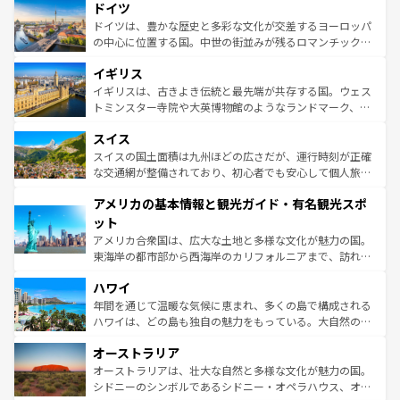
せる。地方によって風土や気候が異なるスペインはその個
ドイツ
で、幅広い魅力が詰まっている。華麗な宮殿、歴史的な大
性で訪れる人を魅了する。 なお、新着のスペイン情報は
コ
聖堂、美しいビーチ、そして豊かな自然が、訪れる者を心
ドイツは、豊かな歴史と多彩な文化が交差するヨーロッパ
ンテンツ一覧
を参照してほしい。
から魅了する。また、フランスは美食の国としても知ら
の中心に位置する国。中世の街並みが残るロマンチック街
れ、フランス料理はユネスコ無形文化遺産にも登録されて
道から、未来を先取りするようなモダンな都市まで多様な
イギリス
いる。シャンパンの発祥地であるランス、プロヴァンスの
顔を持つこの国は、どこを歩いても飽きることがない。ベ
香り高いラベンダー畑など、多彩な楽しみ方が可能だ。さ
ルリンの文化的活気、バイエルン州のアルプスの絶景、そ
イギリスは、古きよき伝統と最先端が共存する国。ウェス
らに、パリ以外の地域にも魅力が溢れており、どの街角に
してライン川沿いのワイン畑といった風景は必見。ビール
トミンスター寺院や大英博物館のようなランドマーク、歴
も豊かな歴史と文化が息づいている。パリ以外の個性あふ
とソーセージを味わいながら地元の人と過ごす楽しい時間
史ある大学都市、美しい丘陵地帯や牧歌的な風景など、エ
れる地方に足を運ぶとそれぞれで全く異なる文化を体験で
スイス
は、お酒好きな人にはぜひ体験してほしい。 なお、新着の
リアごとに異なる魅力がある。また、優雅なアフタヌーン
きるだろう。 なお、新着のフランス情報は
コンテンツ一覧
ドイツ情報は
コンテンツ一覧
を参照してほしい。
ティー、ビール好きにはたまらない英国パブ、サッカー観
スイスの国土面積は九州ほどの広さだが、運行時刻が正確
を参照してほしい。
戦など、本場だからこそできる体験も豊富。イギリスを旅
な交通網が整備されており、初心者でも安心して個人旅行
して楽しみつくそう。 なお、新着のイギリス情報は
コンテ
を楽しめる。日本同様に時刻表どおりの旅が可能だ。中世
アメリカの基本情報と観光ガイド・有名観光スポ
ンツ一覧
を参照してほしい。
の建物がそのまま残る町や、スイスならではのユニークな
博物館もあり、アルプス観光だけでなく町歩きも満喫する
ット
ことができる。国民の所得が高いため物価も高いが、旅行
アメリカ合衆国は、広大な土地と多様な文化が魅力の国。
者向けの交通パス提供のサービスもあり、うまく活用すれ
東海岸の都市部から西海岸のカリフォルニアまで、訪れる
ば市内交通費無料で観光を楽しむこともできる。 なお、新
場所ごとに異なる風景と体験が待っている。ニューヨーク
着のスイス情報は
コンテンツ一覧
を参照してほしい。
ハワイ
のような巨大都市は、観光、ショッピング、エンターテイ
ンメントが詰まった刺激的なスポットだ。一方、アメリカ
年間を通じて温暖な気候に恵まれ、多くの島で構成される
西部には大自然が広がり、グランドキャニオンやイエロー
ハワイは、どの島も独自の魅力をもっている。大自然の神
ストーン国立公園といった絶景が堪能できる。さらに、南
秘を感じたいなら、火山が生み出した壮大な景観を誇るハ
オーストラリア
部のニューオーリンズでは、音楽と美食が融合した独特の
ワイ島は見逃せない。また、定番の観光地といえばオアフ
文化が魅力。旅行者はアメリカの各地域で異なる魅力を楽
島だが、静かな自然を求めるならマウイ島やカウアイ島が
オーストラリアは、壮大な自然と多様な文化が魅力の国。
しみながら、その多様性と豊かな歴史を感じることができ
おすすめ。エメラルドグリーンに輝く海をはじめ、豊かな
シドニーのシンボルであるシドニー・オペラハウス、オー