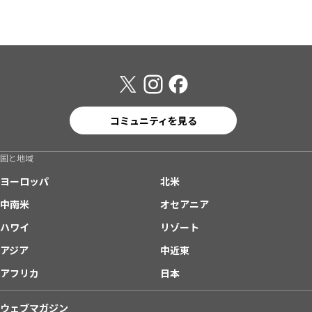
コミュニティを見る
国と地域
ヨーロッパ
北米
中南米
オセアニア
ハワイ
リゾート
アジア
中近東
アフリカ
日本
ウェブマガジン