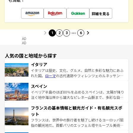
も満載！
詳細を見る
…
1
2
3
6
AD
AD
人気の国と地域から探す
イタリア
イタリアは歴史、文化、グルメ、自然と多彩な魅力にあふ
れた国。
ローマ
の古代遺跡やフィレンツェのルネッサンス
美術、ヴェネツィアの運河など、歴史あるスポットはもち
スペイン
ろん、トスカーナの美しい田園風景やアマルフィ海岸の絶
景など、自然景観も見逃せない。観光の合間には、本場の
イベリア半島のほぼ80％を占めるスペインは、太陽が降り
ピザやパスタなど、絶品のイタリア料理を堪能することも
注ぐ地中海沿岸から雄大なピレネー山脈まで、多彩な自然
できる。朝目覚めてから夜眠るまで、すべての瞬間を楽し
と文化が詰まったヨーロッパ屈指の旅行先だ。多様な地域
フランスの基本情報と観光ガイド・有名観光スポ
ませてくれるイタリアで、忘れられない旅をしてみよう！
文化が根付くこの国では、情熱的なフラメンコ、熱気あふ
なお、新着のイタリア情報は
コンテンツ一覧
を参照してほ
れる闘牛、そして美味しいタパスが生活の一部となってい
ット
しい。
る。首都マドリードの洗練された雰囲気や、バルセロナの
フランスは、世界中の旅行者を魅了し続けるヨーロッパ屈
アートに溢れた街角から、地方では古代ローマ遺跡や中世
指の観光地だ。首都パリのエッフェル塔やルーブル美術館
の城塞都市、穏やかなビーチリゾートまで多彩な表情を見
といった象徴的なスポットから、田舎町の古風な美しさま