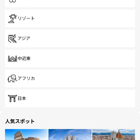
リゾート
アジア
中近東
アフリカ
日本
人気スポット