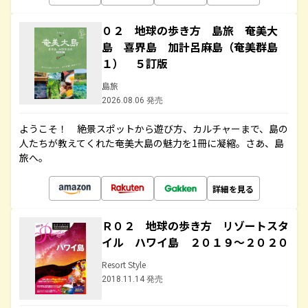
０２ 地球の歩き方 島旅 奄美大
島 喜界島 加計呂麻島（奄美群島
１） ５訂版
島旅
2026.08.06 発売
ようこそ！ 絶景スポットから遊び方、カルチャーまで、島の
人たちが教えてくれた奄美大島の魅力を1冊に凝縮。さあ、島
旅へ。
詳細を見る
Ｒ０２ 地球の歩き方 リゾートスタ
イル ハワイ島 ２０１９～２０２０
Resort Style
2018.11.14 発売