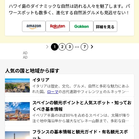
ハワイ島のダイナミックな自然は訪れる人々を魅了します。パ
ワースポットも数多く、進化する自然派グルメも見逃せない！
詳細を見る
…
1
2
3
7
AD
AD
人気の国と地域から探す
イタリア
イタリアは歴史、文化、グルメ、自然と多彩な魅力にあふ
れた国。
ローマ
の古代遺跡やフィレンツェのルネッサンス
美術、ヴェネツィアの運河など、歴史あるスポットはもち
スペインの観光ポイントと人気スポット・知ってお
ろん、トスカーナの美しい田園風景やアマルフィ海岸の絶
景など、自然景観も見逃せない。観光の合間には、本場の
くべき基本情報
ピザやパスタなど、絶品のイタリア料理を堪能することも
イベリア半島のほぼ80％を占めるスペインは、太陽が降り
できる。朝目覚めてから夜眠るまで、すべての瞬間を楽し
注ぐ地中海沿岸から雄大なピレネー山脈まで、多彩な自然
ませてくれるイタリアで、忘れられない旅をしてみよう！
と文化が詰まったヨーロッパ屈指の旅行先だ。多様な地域
なお、新着のイタリア情報は
コンテンツ一覧
を参照してほ
フランスの基本情報と観光ガイド・有名観光スポ
文化が根付くこの国では、情熱的なフラメンコ、熱気あふ
しい。
れる闘牛、そして美味しいタパスが生活の一部となってい
ット