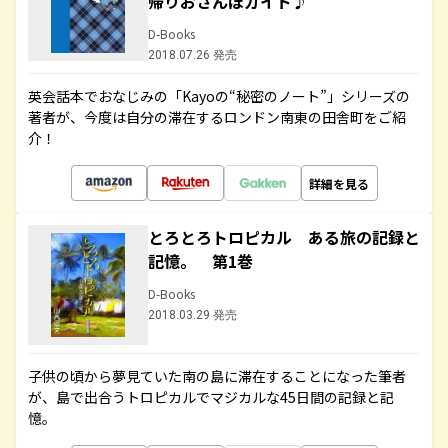
帰りおさんぽガイド♪
D-Books
2018.07.26 発売
英会話本でおなじみの「Kayoの“秘密のノート”」シリーズの
著者が、今度は自分の滞在するロンドン南東の田舎町をご紹
介！
詳細を見る
とろとろトロピカル ある旅の記録と
記憶。 第1巻
D-Books
2018.03.29 発売
子供の頃から夢見ていた南の島に滞在することになった筆者
が、島で出合うトロピカルでマジカルな45日間の記録と記
憶。