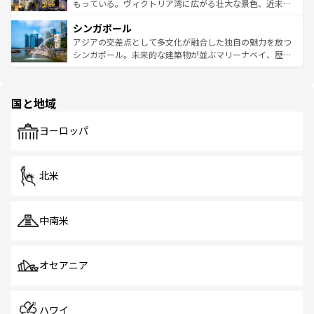
が旅行者を迎えてくれるので、きっと忘れられない旅にな
いビーチでリゾート気分を楽しむことができる。タイ料理
もっている。ヴィクトリア湾に広がる壮大な景色、近未来
るはずだ。 なお、新着のベトナム情報は
コンテンツ一覧
を
は世界的に有名で、屋台から高級レストランまで味覚を刺
的なアートスポット、そして歴史と現代が融合した町並
参照してほしい。
シンガポール
激する。気候は一年中温暖で、どの季節にも異なる楽しみ
み、どこを訪れても感動するはず。観光スポットが密集し
が待っている。親しみやすいタイの人々、仏教を中心とし
ており、効率よく見どころを回れるのも魅力。息をのむよ
アジアの交差点として多文化が融合した独自の魅力を放つ
た文化、そして多様な観光資源が、訪れる旅人を魅了し続
うな絶景から文化的な体験まで、香港を存分に楽しみ尽く
シンガポール。未来的な建築物が並ぶマリーナベイ、歴史
ける。 なお、新着のタイ情報は
コンテンツ一覧
を参照して
そう。 なお、新着の香港情報は
コンテンツ一覧
を参照して
と伝統を感じられるエスニックタウン、多数の緑豊かな公
ほしい。
ほしい。
園や自然保護区など、自然が調和した近代的な景観と文化
の多様性あふれるカラフルな町は、どこを歩いても新しい
国と地域
発見がある。さらに、治安のよさや充実した公共交通機関
も、旅行者にとっては魅力的なポイント。グルメも豊富
で、ホーカーズは地元の風情を楽しめる外せないスポット
ヨーロッパ
だ。訪れる人を飽きさせないシンガポールで、多様な魅力
を体感しよう。 なお、新着のシンガポール情報は
コンテン
ツ一覧
を参照してほしい。
北米
中南米
オセアニア
ハワイ