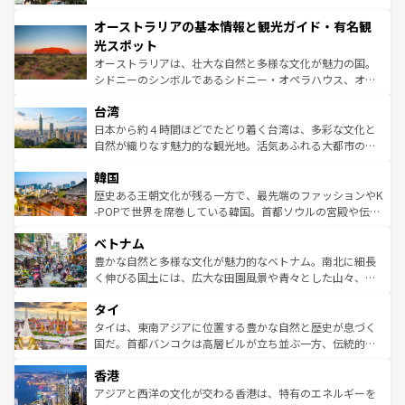
ストーン国立公園といった絶景が堪能できる。さらに、南
秘を感じたいなら、火山が生み出した壮大な景観を誇るハ
オーストラリアの基本情報と観光ガイド・有名観
部のニューオーリンズでは、音楽と美食が融合した独特の
ワイ島は見逃せない。また、定番の観光地といえばオアフ
文化が魅力。旅行者はアメリカの各地域で異なる魅力を楽
島だが、静かな自然を求めるならマウイ島やカウアイ島が
光スポット
しみながら、その多様性と豊かな歴史を感じることができ
おすすめ。エメラルドグリーンに輝く海をはじめ、豊かな
オーストラリアは、壮大な自然と多様な文化が魅力の国。
るだろう。車でのロードトリップや列車の旅も、アメリカ
文化や歴史が息づいている。「アロハスピリット」と呼ば
シドニーのシンボルであるシドニー・オペラハウス、オー
ならではの贅沢な旅のスタイルだ。 なお、新着のアメリカ
れるおもてなしの心で訪れる人々を迎えてくれるハワイの
ストラリア東海岸北部に広がる大サンゴ礁地帯グレートバ
情報は
コンテンツ一覧
を参照してほしい。
人々、おいしいローカルフードやハワイアンミュージッ
台湾
リアリーフや大陸中央部にそびえるウルル（エアーズロッ
ク、伝統的なフラダンスなど、すべてがハワイの魅力を彩
ク）、タスマニアの美しい原生林やケアンズの熱帯雨林な
日本から約４時間ほどでたどり着く台湾は、多彩な文化と
っている。訪れるたびに新しい発見と感動が待っているハ
ど、見どころがたくさん。また、カフェやワイン、オージ
自然が織りなす魅力的な観光地。活気あふれる大都市の台
ワイを、存分に味わってほしい。 なお、新着のハワイ情報
ービーフなどの食文化も豊かで、美味しいものであふれて
北やノスタルジックな町並みが人気な九份（ジォウフェ
は
コンテンツ一覧
を参照してほしい。
韓国
いる。アクティビティも充実しており、サーフィンやダイ
ン）、静ひつな山岳地帯である台湾東部など、都市の喧騒
ビング、ハイキングなど、アウトドア好きにはたまらな
と山間の静けさが共存しており、訪れる人に新しい発見と
歴史ある王朝文化が残る一方で、最先端のファッションやK
い。オーストラリアの多彩な魅力を存分に味わいつくそ
驚きをもたらしてくれる。また、奥深い台湾の食文化も魅
-POPで世界を席巻している韓国。首都ソウルの宮殿や伝統
う。 なお、新着のオーストラリア情報は
コンテンツ一覧
を
力で、夜市などの屋台グルメから高級料理、ヘルシーで美
家屋が並ぶエリアでは韓国の歴史と文化に浸ることがで
参照してほしい。
ベトナム
容にもいいと評判のスイーツなど、バラエティ豊かな料理
き、地方に足を延ばせば四季折々の自然美を楽しむことが
が味わえる。 なお、新着の台湾情報は
コンテンツ一覧
を参
できる。そして、キムチや焼肉、絶品のストリートフード
豊かな自然と多様な文化が魅力的なベトナム。南北に細長
照してほしい。
まで、さまざまな韓国料理が待っている。夜には、韓国な
く伸びる国土には、広大な田園風景や青々とした山々、世
らではのナイトライフも堪能できる。あたたかいホスピタ
界遺産に登録された壮大な自然景観が点在し、都市部では
タイ
リティに包まれながら、韓国の多彩な魅力を心ゆくまで味
急速な発展と共に伝統が息づく。ハノイの古い町並みやホ
わってみてほしい。 なお、新着の韓国情報は
コンテンツ一
ーチミン市のフランス統治時代の建物も、独特の雰囲気を
タイは、東南アジアに位置する豊かな自然と歴史が息づく
覧
を参照してほしい。
醸し出している。また、バラエティの豊かさとおいしさで
国だ。首都バンコクは高層ビルが立ち並ぶ一方、伝統的な
世界中の食通を魅了してやまないベトナム料理も魅力のひ
寺院や市場がいたるところに点在し、古きよき文化と現代
香港
とつ。フォーやバインミー、ベトナムコーヒーなどは、ぜ
の活気が交差している。北部ではチェンマイなどの山岳地
ひ現地で味わいたい。どの地域を訪れてもあたたかい人々
帯で自然と触れ合い、南部ではプーケットやクラビの美し
アジアと西洋の文化が交わる香港は、特有のエネルギーを