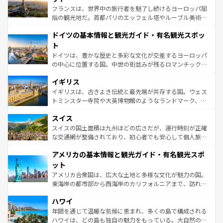
る。首都マドリードの洗練された雰囲気や、バルセロナの
フランスは、世界中の旅行者を魅了し続けるヨーロッパ屈
アートに溢れた街角から、地方では古代ローマ遺跡や中世
指の観光地だ。首都パリのエッフェル塔やルーブル美術館
の城塞都市、穏やかなビーチリゾートまで多彩な表情を見
といった象徴的なスポットから、田舎町の古風な美しさま
せる。地方によって風土や気候が異なるスペインはその個
ドイツの基本情報と観光ガイド・有名観光スポッ
で、幅広い魅力が詰まっている。華麗な宮殿、歴史的な大
性で訪れる人を魅了する。 なお、新着のスペイン情報は
コ
聖堂、美しいビーチ、そして豊かな自然が、訪れる者を心
ト
ンテンツ一覧
を参照してほしい。
から魅了する。また、フランスは美食の国としても知ら
ドイツは、豊かな歴史と多彩な文化が交差するヨーロッパ
れ、フランス料理はユネスコ無形文化遺産にも登録されて
の中心に位置する国。中世の街並みが残るロマンチック街
いる。シャンパンの発祥地であるランス、プロヴァンスの
道から、未来を先取りするようなモダンな都市まで多様な
香り高いラベンダー畑など、多彩な楽しみ方が可能だ。さ
イギリス
顔を持つこの国は、どこを歩いても飽きることがない。ベ
らに、パリ以外の地域にも魅力が溢れており、どの街角に
ルリンの文化的活気、バイエルン州のアルプスの絶景、そ
イギリスは、古きよき伝統と最先端が共存する国。ウェス
も豊かな歴史と文化が息づいている。パリ以外の個性あふ
してライン川沿いのワイン畑といった風景は必見。ビール
トミンスター寺院や大英博物館のようなランドマーク、歴
れる地方に足を運ぶとそれぞれで全く異なる文化を体験で
とソーセージを味わいながら地元の人と過ごす楽しい時間
史ある大学都市、美しい丘陵地帯や牧歌的な風景など、エ
きるだろう。 なお、新着のフランス情報は
コンテンツ一覧
スイス
は、お酒好きな人にはぜひ体験してほしい。 なお、新着の
リアごとに異なる魅力がある。また、優雅なアフタヌーン
を参照してほしい。
ドイツ情報は
コンテンツ一覧
を参照してほしい。
ティー、ビール好きにはたまらない英国パブ、サッカー観
スイスの国土面積は九州ほどの広さだが、運行時刻が正確
戦など、本場だからこそできる体験も豊富。イギリスを旅
な交通網が整備されており、初心者でも安心して個人旅行
して楽しみつくそう。 なお、新着のイギリス情報は
コンテ
を楽しめる。日本同様に時刻表どおりの旅が可能だ。中世
アメリカの基本情報と観光ガイド・有名観光スポ
ンツ一覧
を参照してほしい。
の建物がそのまま残る町や、スイスならではのユニークな
博物館もあり、アルプス観光だけでなく町歩きも満喫する
ット
ことができる。国民の所得が高いため物価も高いが、旅行
アメリカ合衆国は、広大な土地と多様な文化が魅力の国。
者向けの交通パス提供のサービスもあり、うまく活用すれ
東海岸の都市部から西海岸のカリフォルニアまで、訪れる
ば市内交通費無料で観光を楽しむこともできる。 なお、新
場所ごとに異なる風景と体験が待っている。ニューヨーク
着のスイス情報は
コンテンツ一覧
を参照してほしい。
ハワイ
のような巨大都市は、観光、ショッピング、エンターテイ
ンメントが詰まった刺激的なスポットだ。一方、アメリカ
年間を通じて温暖な気候に恵まれ、多くの島で構成される
西部には大自然が広がり、グランドキャニオンやイエロー
ハワイは、どの島も独自の魅力をもっている。大自然の神