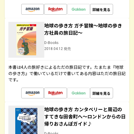
詳細を見る
地球の歩き方 ガチ冒険～地球の歩き
方社員の旅日記～
D-Books
2018.04.12 発売
本書は4人の旅好きによるただの旅日記です。たまたま『地球
の歩き方』で働いているだけで書いてある内容はただの旅日記
です。
詳細を見る
地球の歩き方 カンタベリーと周辺の
すてきな田舎町へ～ロンドンからの日
帰りおさんぽガイド♪
D-Books