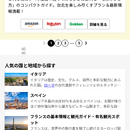
方」のコンパクトガイド。台北を楽しみ尽くすプラン＆最新情
報満載！
詳細を見る
…
1
2
3
5
AD
AD
人気の国と地域から探す
イタリア
イタリアは歴史、文化、グルメ、自然と多彩な魅力にあふ
れた国。
ローマ
の古代遺跡やフィレンツェのルネッサンス
美術、ヴェネツィアの運河など、歴史あるスポットはもち
スペイン
ろん、トスカーナの美しい田園風景やアマルフィ海岸の絶
景など、自然景観も見逃せない。観光の合間には、本場の
イベリア半島のほぼ80％を占めるスペインは、太陽が降り
ピザやパスタなど、絶品のイタリア料理を堪能することも
注ぐ地中海沿岸から雄大なピレネー山脈まで、多彩な自然
できる。朝目覚めてから夜眠るまで、すべての瞬間を楽し
と文化が詰まったヨーロッパ屈指の旅行先だ。多様な地域
フランスの基本情報と観光ガイド・有名観光スポ
ませてくれるイタリアで、忘れられない旅をしてみよう！
文化が根付くこの国では、情熱的なフラメンコ、熱気あふ
なお、新着のイタリア情報は
コンテンツ一覧
を参照してほ
れる闘牛、そして美味しいタパスが生活の一部となってい
ット
しい。
る。首都マドリードの洗練された雰囲気や、バルセロナの
フランスは、世界中の旅行者を魅了し続けるヨーロッパ屈