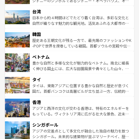
おすすめ。エメラルドグリーンに輝く海をはじめ、豊かな
シドニーのシンボルであるシドニー・オペラハウス、オー
るだろう。車でのロードトリップや列車の旅も、アメリカ
文化や歴史が息づいている。「アロハスピリット」と呼ば
ストラリア東海岸北部に広がる大サンゴ礁地帯グレートバ
ならではの贅沢な旅のスタイルだ。 なお、新着のアメリカ
台湾
れるおもてなしの心で訪れる人々を迎えてくれるハワイの
リアリーフや大陸中央部にそびえるウルル（エアーズロッ
情報は
コンテンツ一覧
を参照してほしい。
人々、おいしいローカルフードやハワイアンミュージッ
ク）、タスマニアの美しい原生林やケアンズの熱帯雨林な
日本から約４時間ほどでたどり着く台湾は、多彩な文化と
ク、伝統的なフラダンスなど、すべてがハワイの魅力を彩
ど、見どころがたくさん。また、カフェやワイン、オージ
自然が織りなす魅力的な観光地。活気あふれる大都市の台
っている。訪れるたびに新しい発見と感動が待っているハ
ービーフなどの食文化も豊かで、美味しいものであふれて
北やノスタルジックな町並みが人気な九份（ジォウフェ
ワイを、存分に味わってほしい。 なお、新着のハワイ情報
韓国
いる。アクティビティも充実しており、サーフィンやダイ
ン）、静ひつな山岳地帯である台湾東部など、都市の喧騒
は
コンテンツ一覧
を参照してほしい。
ビング、ハイキングなど、アウトドア好きにはたまらな
と山間の静けさが共存しており、訪れる人に新しい発見と
歴史ある王朝文化が残る一方で、最先端のファッションやK
い。オーストラリアの多彩な魅力を存分に味わいつくそ
驚きをもたらしてくれる。また、奥深い台湾の食文化も魅
-POPで世界を席巻している韓国。首都ソウルの宮殿や伝統
う。 なお、新着のオーストラリア情報は
コンテンツ一覧
を
力で、夜市などの屋台グルメから高級料理、ヘルシーで美
家屋が並ぶエリアでは韓国の歴史と文化に浸ることがで
参照してほしい。
ベトナム
容にもいいと評判のスイーツなど、バラエティ豊かな料理
き、地方に足を延ばせば四季折々の自然美を楽しむことが
が味わえる。 なお、新着の台湾情報は
コンテンツ一覧
を参
できる。そして、キムチや焼肉、絶品のストリートフード
豊かな自然と多様な文化が魅力的なベトナム。南北に細長
照してほしい。
まで、さまざまな韓国料理が待っている。夜には、韓国な
く伸びる国土には、広大な田園風景や青々とした山々、世
らではのナイトライフも堪能できる。あたたかいホスピタ
界遺産に登録された壮大な自然景観が点在し、都市部では
タイ
リティに包まれながら、韓国の多彩な魅力を心ゆくまで味
急速な発展と共に伝統が息づく。ハノイの古い町並みやホ
わってみてほしい。 なお、新着の韓国情報は
コンテンツ一
ーチミン市のフランス統治時代の建物も、独特の雰囲気を
タイは、東南アジアに位置する豊かな自然と歴史が息づく
覧
を参照してほしい。
醸し出している。また、バラエティの豊かさとおいしさで
国だ。首都バンコクは高層ビルが立ち並ぶ一方、伝統的な
世界中の食通を魅了してやまないベトナム料理も魅力のひ
寺院や市場がいたるところに点在し、古きよき文化と現代
香港
とつ。フォーやバインミー、ベトナムコーヒーなどは、ぜ
の活気が交差している。北部ではチェンマイなどの山岳地
ひ現地で味わいたい。どの地域を訪れてもあたたかい人々
帯で自然と触れ合い、南部ではプーケットやクラビの美し
アジアと西洋の文化が交わる香港は、特有のエネルギーを
が旅行者を迎えてくれるので、きっと忘れられない旅にな
いビーチでリゾート気分を楽しむことができる。タイ料理
もっている。ヴィクトリア湾に広がる壮大な景色、近未来
るはずだ。 なお、新着のベトナム情報は
コンテンツ一覧
を
は世界的に有名で、屋台から高級レストランまで味覚を刺
的なアートスポット、そして歴史と現代が融合した町並
参照してほしい。
シンガポール
激する。気候は一年中温暖で、どの季節にも異なる楽しみ
み、どこを訪れても感動するはず。観光スポットが密集し
が待っている。親しみやすいタイの人々、仏教を中心とし
ており、効率よく見どころを回れるのも魅力。息をのむよ
アジアの交差点として多文化が融合した独自の魅力を放つ
た文化、そして多様な観光資源が、訪れる旅人を魅了し続
うな絶景から文化的な体験まで、香港を存分に楽しみ尽く
シンガポール。未来的な建築物が並ぶマリーナベイ、歴史