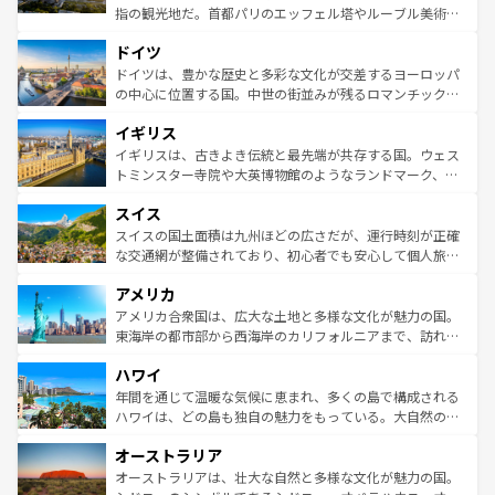
アートに溢れた街角から、地方では古代ローマ遺跡や中世
指の観光地だ。首都パリのエッフェル塔やルーブル美術館
の城塞都市、穏やかなビーチリゾートまで多彩な表情を見
といった象徴的なスポットから、田舎町の古風な美しさま
せる。地方によって風土や気候が異なるスペインはその個
ドイツ
で、幅広い魅力が詰まっている。華麗な宮殿、歴史的な大
性で訪れる人を魅了する。 なお、新着のスペイン情報は
コ
聖堂、美しいビーチ、そして豊かな自然が、訪れる者を心
ドイツは、豊かな歴史と多彩な文化が交差するヨーロッパ
ンテンツ一覧
を参照してほしい。
から魅了する。また、フランスは美食の国としても知ら
の中心に位置する国。中世の街並みが残るロマンチック街
れ、フランス料理はユネスコ無形文化遺産にも登録されて
道から、未来を先取りするようなモダンな都市まで多様な
イギリス
いる。シャンパンの発祥地であるランス、プロヴァンスの
顔を持つこの国は、どこを歩いても飽きることがない。ベ
香り高いラベンダー畑など、多彩な楽しみ方が可能だ。さ
ルリンの文化的活気、バイエルン州のアルプスの絶景、そ
イギリスは、古きよき伝統と最先端が共存する国。ウェス
らに、パリ以外の地域にも魅力が溢れており、どの街角に
してライン川沿いのワイン畑といった風景は必見。ビール
トミンスター寺院や大英博物館のようなランドマーク、歴
も豊かな歴史と文化が息づいている。パリ以外の個性あふ
とソーセージを味わいながら地元の人と過ごす楽しい時間
史ある大学都市、美しい丘陵地帯や牧歌的な風景など、エ
れる地方に足を運ぶとそれぞれで全く異なる文化を体験で
スイス
は、お酒好きな人にはぜひ体験してほしい。 なお、新着の
リアごとに異なる魅力がある。また、優雅なアフタヌーン
きるだろう。 なお、新着のフランス情報は
コンテンツ一覧
ドイツ情報は
コンテンツ一覧
を参照してほしい。
ティー、ビール好きにはたまらない英国パブ、サッカー観
スイスの国土面積は九州ほどの広さだが、運行時刻が正確
を参照してほしい。
戦など、本場だからこそできる体験も豊富。イギリスを旅
な交通網が整備されており、初心者でも安心して個人旅行
して楽しみつくそう。 なお、新着のイギリス情報は
コンテ
を楽しめる。日本同様に時刻表どおりの旅が可能だ。中世
アメリカ
ンツ一覧
を参照してほしい。
の建物がそのまま残る町や、スイスならではのユニークな
博物館もあり、アルプス観光だけでなく町歩きも満喫する
アメリカ合衆国は、広大な土地と多様な文化が魅力の国。
ことができる。国民の所得が高いため物価も高いが、旅行
東海岸の都市部から西海岸のカリフォルニアまで、訪れる
者向けの交通パス提供のサービスもあり、うまく活用すれ
場所ごとに異なる風景と体験が待っている。ニューヨーク
ハワイ
ば市内交通費無料で観光を楽しむこともできる。 なお、新
のような巨大都市は、観光、ショッピング、エンターテイ
着のスイス情報は
コンテンツ一覧
を参照してほしい。
ンメントが詰まった刺激的なスポットだ。一方、アメリカ
年間を通じて温暖な気候に恵まれ、多くの島で構成される
西部には大自然が広がり、グランドキャニオンやイエロー
ハワイは、どの島も独自の魅力をもっている。大自然の神
ストーン国立公園といった絶景が堪能できる。さらに、南
秘を感じたいなら、火山が生み出した壮大な景観を誇るハ
オーストラリア
部のニューオーリンズでは、音楽と美食が融合した独特の
ワイ島は見逃せない。また、定番の観光地といえばオアフ
文化が魅力。旅行者はアメリカの各地域で異なる魅力を楽
島だが、静かな自然を求めるならマウイ島やカウアイ島が
オーストラリアは、壮大な自然と多様な文化が魅力の国。
しみながら、その多様性と豊かな歴史を感じることができ