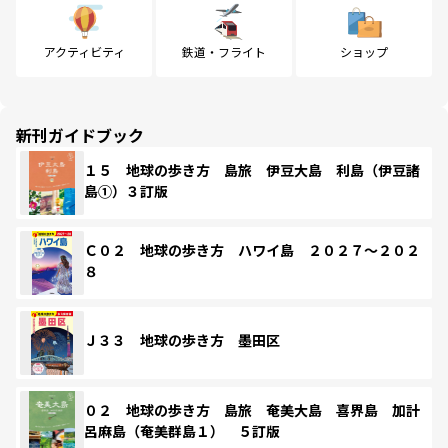
アクティビティ
鉄道・フライト
ショップ
新刊ガイドブック
１５ 地球の歩き方 島旅 伊豆大島 利島（伊豆諸
島①）３訂版
Ｃ０２ 地球の歩き方 ハワイ島 ２０２７～２０２
８
Ｊ３３ 地球の歩き方 墨田区
０２ 地球の歩き方 島旅 奄美大島 喜界島 加計
呂麻島（奄美群島１） ５訂版