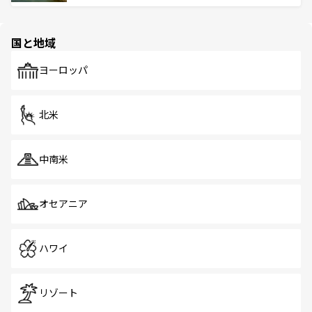
ける。 なお、新着のタイ情報は
コンテンツ一覧
を参照して
そう。 なお、新着の香港情報は
コンテンツ一覧
を参照して
と伝統を感じられるエスニックタウン、多数の緑豊かな公
ほしい。
ほしい。
園や自然保護区など、自然が調和した近代的な景観と文化
の多様性あふれるカラフルな町は、どこを歩いても新しい
国と地域
発見がある。さらに、治安のよさや充実した公共交通機関
も、旅行者にとっては魅力的なポイント。グルメも豊富
で、ホーカーズは地元の風情を楽しめる外せないスポット
ヨーロッパ
だ。訪れる人を飽きさせないシンガポールで、多様な魅力
を体感しよう。 なお、新着のシンガポール情報は
コンテン
ツ一覧
を参照してほしい。
北米
中南米
オセアニア
ハワイ
リゾート