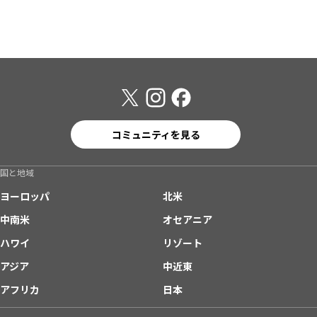
コミュニティを見る
国と地域
ヨーロッパ
北米
中南米
オセアニア
ハワイ
リゾート
アジア
中近東
アフリカ
日本