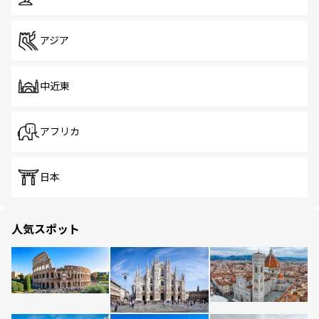
アジア
中近東
アフリカ
日本
人気スポット