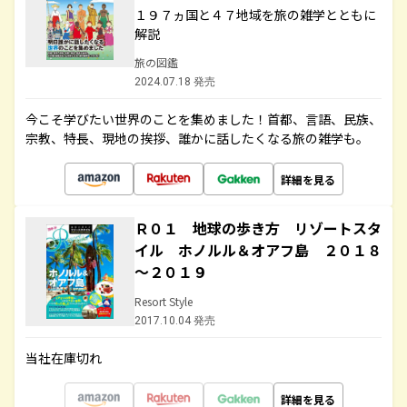
１９７ヵ国と４７地域を旅の雑学とともに
解説
旅の図鑑
2024.07.18 発売
今こそ学びたい世界のことを集めました！首都、言語、民族、
宗教、特長、現地の挨拶、誰かに話したくなる旅の雑学も。
詳細を見る
Ｒ０１ 地球の歩き方 リゾートスタ
イル ホノルル＆オアフ島 ２０１８
～２０１９
Resort Style
2017.10.04 発売
当社在庫切れ
詳細を見る