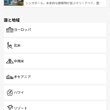
た文化、そして多様な観光資源が、訪れる旅人を魅了し続
うな絶景から文化的な体験まで、香港を存分に楽しみ尽く
シンガポール。未来的な建築物が並ぶマリーナベイ、歴史
ける。 なお、新着のタイ情報は
コンテンツ一覧
を参照して
そう。 なお、新着の香港情報は
コンテンツ一覧
を参照して
と伝統を感じられるエスニックタウン、多数の緑豊かな公
ほしい。
ほしい。
園や自然保護区など、自然が調和した近代的な景観と文化
の多様性あふれるカラフルな町は、どこを歩いても新しい
国と地域
発見がある。さらに、治安のよさや充実した公共交通機関
も、旅行者にとっては魅力的なポイント。グルメも豊富
で、ホーカーズは地元の風情を楽しめる外せないスポット
ヨーロッパ
だ。訪れる人を飽きさせないシンガポールで、多様な魅力
を体感しよう。 なお、新着のシンガポール情報は
コンテン
ツ一覧
を参照してほしい。
北米
中南米
オセアニア
ハワイ
リゾート