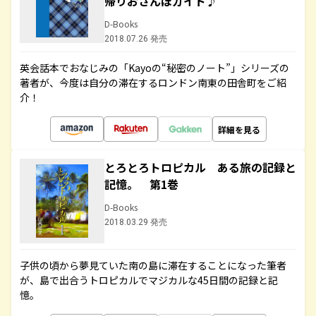
帰りおさんぽガイド♪
D-Books
2018.07.26 発売
英会話本でおなじみの「Kayoの“秘密のノート”」シリーズの
著者が、今度は自分の滞在するロンドン南東の田舎町をご紹
介！
詳細を見る
とろとろトロピカル ある旅の記録と
記憶。 第1巻
D-Books
2018.03.29 発売
子供の頃から夢見ていた南の島に滞在することになった筆者
が、島で出合うトロピカルでマジカルな45日間の記録と記
憶。