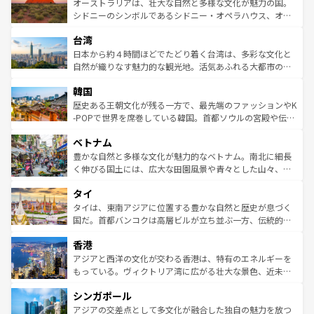
文化が魅力。旅行者はアメリカの各地域で異なる魅力を楽
島だが、静かな自然を求めるならマウイ島やカウアイ島が
オーストラリアは、壮大な自然と多様な文化が魅力の国。
しみながら、その多様性と豊かな歴史を感じることができ
おすすめ。エメラルドグリーンに輝く海をはじめ、豊かな
シドニーのシンボルであるシドニー・オペラハウス、オー
るだろう。車でのロードトリップや列車の旅も、アメリカ
文化や歴史が息づいている。「アロハスピリット」と呼ば
ストラリア東海岸北部に広がる大サンゴ礁地帯グレートバ
ならではの贅沢な旅のスタイルだ。 なお、新着のアメリカ
台湾
れるおもてなしの心で訪れる人々を迎えてくれるハワイの
リアリーフや大陸中央部にそびえるウルル（エアーズロッ
情報は
コンテンツ一覧
を参照してほしい。
人々、おいしいローカルフードやハワイアンミュージッ
ク）、タスマニアの美しい原生林やケアンズの熱帯雨林な
日本から約４時間ほどでたどり着く台湾は、多彩な文化と
ク、伝統的なフラダンスなど、すべてがハワイの魅力を彩
ど、見どころがたくさん。また、カフェやワイン、オージ
自然が織りなす魅力的な観光地。活気あふれる大都市の台
っている。訪れるたびに新しい発見と感動が待っているハ
ービーフなどの食文化も豊かで、美味しいものであふれて
北やノスタルジックな町並みが人気な九份（ジォウフェ
ワイを、存分に味わってほしい。 なお、新着のハワイ情報
韓国
いる。アクティビティも充実しており、サーフィンやダイ
ン）、静ひつな山岳地帯である台湾東部など、都市の喧騒
は
コンテンツ一覧
を参照してほしい。
ビング、ハイキングなど、アウトドア好きにはたまらな
と山間の静けさが共存しており、訪れる人に新しい発見と
歴史ある王朝文化が残る一方で、最先端のファッションやK
い。オーストラリアの多彩な魅力を存分に味わいつくそ
驚きをもたらしてくれる。また、奥深い台湾の食文化も魅
-POPで世界を席巻している韓国。首都ソウルの宮殿や伝統
う。 なお、新着のオーストラリア情報は
コンテンツ一覧
を
力で、夜市などの屋台グルメから高級料理、ヘルシーで美
家屋が並ぶエリアでは韓国の歴史と文化に浸ることがで
参照してほしい。
ベトナム
容にもいいと評判のスイーツなど、バラエティ豊かな料理
き、地方に足を延ばせば四季折々の自然美を楽しむことが
が味わえる。 なお、新着の台湾情報は
コンテンツ一覧
を参
できる。そして、キムチや焼肉、絶品のストリートフード
豊かな自然と多様な文化が魅力的なベトナム。南北に細長
照してほしい。
まで、さまざまな韓国料理が待っている。夜には、韓国な
く伸びる国土には、広大な田園風景や青々とした山々、世
らではのナイトライフも堪能できる。あたたかいホスピタ
界遺産に登録された壮大な自然景観が点在し、都市部では
タイ
リティに包まれながら、韓国の多彩な魅力を心ゆくまで味
急速な発展と共に伝統が息づく。ハノイの古い町並みやホ
わってみてほしい。 なお、新着の韓国情報は
コンテンツ一
ーチミン市のフランス統治時代の建物も、独特の雰囲気を
タイは、東南アジアに位置する豊かな自然と歴史が息づく
覧
を参照してほしい。
醸し出している。また、バラエティの豊かさとおいしさで
国だ。首都バンコクは高層ビルが立ち並ぶ一方、伝統的な
世界中の食通を魅了してやまないベトナム料理も魅力のひ
寺院や市場がいたるところに点在し、古きよき文化と現代
香港
とつ。フォーやバインミー、ベトナムコーヒーなどは、ぜ
の活気が交差している。北部ではチェンマイなどの山岳地
ひ現地で味わいたい。どの地域を訪れてもあたたかい人々
帯で自然と触れ合い、南部ではプーケットやクラビの美し
アジアと西洋の文化が交わる香港は、特有のエネルギーを
が旅行者を迎えてくれるので、きっと忘れられない旅にな
いビーチでリゾート気分を楽しむことができる。タイ料理
もっている。ヴィクトリア湾に広がる壮大な景色、近未来
るはずだ。 なお、新着のベトナム情報は
コンテンツ一覧
を
は世界的に有名で、屋台から高級レストランまで味覚を刺
的なアートスポット、そして歴史と現代が融合した町並
参照してほしい。
シンガポール
激する。気候は一年中温暖で、どの季節にも異なる楽しみ
み、どこを訪れても感動するはず。観光スポットが密集し
が待っている。親しみやすいタイの人々、仏教を中心とし
ており、効率よく見どころを回れるのも魅力。息をのむよ
アジアの交差点として多文化が融合した独自の魅力を放つ