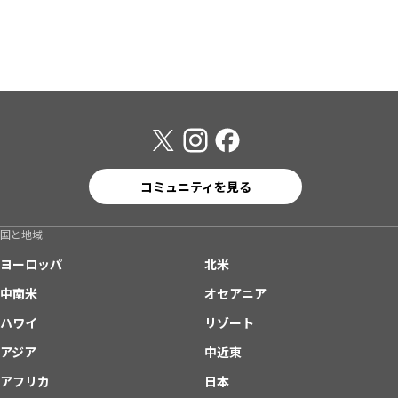
コミュニティを見る
国と地域
ヨーロッパ
北米
中南米
オセアニア
ハワイ
リゾート
アジア
中近東
アフリカ
日本