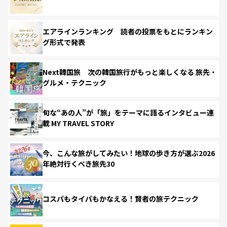
エアラインランキング 読者の投票をもとにランキン
グ形式で発表
Next韓国旅 次の韓国旅行がもっと楽しくなる 旅先・
グルメ・テクニック
旬な“あの人”が「旅」をテーマに語るインタビュー連
載 MY TRAVEL STORY
今、こんな旅がしてみたい！地球の歩き方が選ぶ2026
年絶対行くべき旅先30
コスパもタイパもかなえる！賢者の旅テクニック