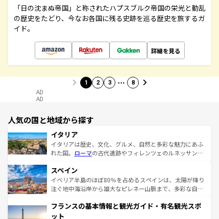
「日の沈まぬ帝国」と称されたハプスブルク帝国の栄光と動乱
の歴史をたどり、今なお各国に残る史跡を巡る歴史を旅するガ
イド。
詳細を見る
…
1
2
3
8
AD
AD
人気の国と地域から探す
イタリア
イタリアは歴史、文化、グルメ、自然と多彩な魅力にあふ
れた国。
ローマ
の古代遺跡やフィレンツェのルネッサンス
美術、ヴェネツィアの運河など、歴史あるスポットはもち
スペイン
ろん、トスカーナの美しい田園風景やアマルフィ海岸の絶
景など、自然景観も見逃せない。観光の合間には、本場の
イベリア半島のほぼ80％を占めるスペインは、太陽が降り
ピザやパスタなど、絶品のイタリア料理を堪能することも
注ぐ地中海沿岸から雄大なピレネー山脈まで、多彩な自然
できる。朝目覚めてから夜眠るまで、すべての瞬間を楽し
と文化が詰まったヨーロッパ屈指の旅行先だ。多様な地域
フランスの基本情報と観光ガイド・有名観光スポ
ませてくれるイタリアで、忘れられない旅をしてみよう！
文化が根付くこの国では、情熱的なフラメンコ、熱気あふ
なお、新着のイタリア情報は
コンテンツ一覧
を参照してほ
れる闘牛、そして美味しいタパスが生活の一部となってい
ット