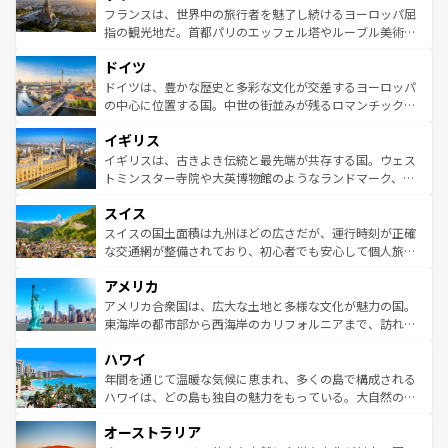
しい。
る。首都マドリードの洗練された雰囲気や、バルセロナの
フランスは、世界中の旅行者を魅了し続けるヨーロッパ屈
アートに溢れた街角から、地方では古代ローマ遺跡や中世
指の観光地だ。首都パリのエッフェル塔やルーブル美術館
の城塞都市、穏やかなビーチリゾートまで多彩な表情を見
といった象徴的なスポットから、田舎町の古風な美しさま
せる。地方によって風土や気候が異なるスペインはその個
ドイツ
で、幅広い魅力が詰まっている。華麗な宮殿、歴史的な大
性で訪れる人を魅了する。 なお、新着のスペイン情報は
コ
聖堂、美しいビーチ、そして豊かな自然が、訪れる者を心
ドイツは、豊かな歴史と多彩な文化が交差するヨーロッパ
ンテンツ一覧
を参照してほしい。
から魅了する。また、フランスは美食の国としても知ら
の中心に位置する国。中世の街並みが残るロマンチック街
れ、フランス料理はユネスコ無形文化遺産にも登録されて
道から、未来を先取りするようなモダンな都市まで多様な
イギリス
いる。シャンパンの発祥地であるランス、プロヴァンスの
顔を持つこの国は、どこを歩いても飽きることがない。ベ
香り高いラベンダー畑など、多彩な楽しみ方が可能だ。さ
ルリンの文化的活気、バイエルン州のアルプスの絶景、そ
イギリスは、古きよき伝統と最先端が共存する国。ウェス
らに、パリ以外の地域にも魅力が溢れており、どの街角に
してライン川沿いのワイン畑といった風景は必見。ビール
トミンスター寺院や大英博物館のようなランドマーク、歴
も豊かな歴史と文化が息づいている。パリ以外の個性あふ
とソーセージを味わいながら地元の人と過ごす楽しい時間
史ある大学都市、美しい丘陵地帯や牧歌的な風景など、エ
れる地方に足を運ぶとそれぞれで全く異なる文化を体験で
スイス
は、お酒好きな人にはぜひ体験してほしい。 なお、新着の
リアごとに異なる魅力がある。また、優雅なアフタヌーン
きるだろう。 なお、新着のフランス情報は
コンテンツ一覧
ドイツ情報は
コンテンツ一覧
を参照してほしい。
ティー、ビール好きにはたまらない英国パブ、サッカー観
スイスの国土面積は九州ほどの広さだが、運行時刻が正確
を参照してほしい。
戦など、本場だからこそできる体験も豊富。イギリスを旅
な交通網が整備されており、初心者でも安心して個人旅行
して楽しみつくそう。 なお、新着のイギリス情報は
コンテ
を楽しめる。日本同様に時刻表どおりの旅が可能だ。中世
アメリカ
ンツ一覧
を参照してほしい。
の建物がそのまま残る町や、スイスならではのユニークな
博物館もあり、アルプス観光だけでなく町歩きも満喫する
アメリカ合衆国は、広大な土地と多様な文化が魅力の国。
ことができる。国民の所得が高いため物価も高いが、旅行
東海岸の都市部から西海岸のカリフォルニアまで、訪れる
者向けの交通パス提供のサービスもあり、うまく活用すれ
場所ごとに異なる風景と体験が待っている。ニューヨーク
ハワイ
ば市内交通費無料で観光を楽しむこともできる。 なお、新
のような巨大都市は、観光、ショッピング、エンターテイ
着のスイス情報は
コンテンツ一覧
を参照してほしい。
ンメントが詰まった刺激的なスポットだ。一方、アメリカ
年間を通じて温暖な気候に恵まれ、多くの島で構成される
西部には大自然が広がり、グランドキャニオンやイエロー
ハワイは、どの島も独自の魅力をもっている。大自然の神
ストーン国立公園といった絶景が堪能できる。さらに、南
秘を感じたいなら、火山が生み出した壮大な景観を誇るハ
オーストラリア
部のニューオーリンズでは、音楽と美食が融合した独特の
ワイ島は見逃せない。また、定番の観光地といえばオアフ