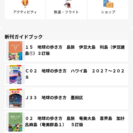
アクティビティ
鉄道・フライト
ショップ
新刊ガイドブック
１５ 地球の歩き方 島旅 伊豆大島 利島（伊豆諸
島①）３訂版
Ｃ０２ 地球の歩き方 ハワイ島 ２０２７～２０２
８
Ｊ３３ 地球の歩き方 墨田区
０２ 地球の歩き方 島旅 奄美大島 喜界島 加計
呂麻島（奄美群島１） ５訂版