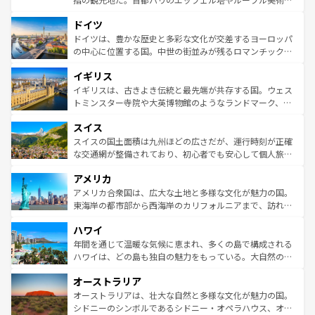
の城塞都市、穏やかなビーチリゾートまで多彩な表情を見
といった象徴的なスポットから、田舎町の古風な美しさま
せる。地方によって風土や気候が異なるスペインはその個
ドイツ
で、幅広い魅力が詰まっている。華麗な宮殿、歴史的な大
性で訪れる人を魅了する。 なお、新着のスペイン情報は
コ
聖堂、美しいビーチ、そして豊かな自然が、訪れる者を心
ドイツは、豊かな歴史と多彩な文化が交差するヨーロッパ
ンテンツ一覧
を参照してほしい。
から魅了する。また、フランスは美食の国としても知ら
の中心に位置する国。中世の街並みが残るロマンチック街
れ、フランス料理はユネスコ無形文化遺産にも登録されて
道から、未来を先取りするようなモダンな都市まで多様な
イギリス
いる。シャンパンの発祥地であるランス、プロヴァンスの
顔を持つこの国は、どこを歩いても飽きることがない。ベ
香り高いラベンダー畑など、多彩な楽しみ方が可能だ。さ
ルリンの文化的活気、バイエルン州のアルプスの絶景、そ
イギリスは、古きよき伝統と最先端が共存する国。ウェス
らに、パリ以外の地域にも魅力が溢れており、どの街角に
してライン川沿いのワイン畑といった風景は必見。ビール
トミンスター寺院や大英博物館のようなランドマーク、歴
も豊かな歴史と文化が息づいている。パリ以外の個性あふ
とソーセージを味わいながら地元の人と過ごす楽しい時間
史ある大学都市、美しい丘陵地帯や牧歌的な風景など、エ
れる地方に足を運ぶとそれぞれで全く異なる文化を体験で
スイス
は、お酒好きな人にはぜひ体験してほしい。 なお、新着の
リアごとに異なる魅力がある。また、優雅なアフタヌーン
きるだろう。 なお、新着のフランス情報は
コンテンツ一覧
ドイツ情報は
コンテンツ一覧
を参照してほしい。
ティー、ビール好きにはたまらない英国パブ、サッカー観
スイスの国土面積は九州ほどの広さだが、運行時刻が正確
を参照してほしい。
戦など、本場だからこそできる体験も豊富。イギリスを旅
な交通網が整備されており、初心者でも安心して個人旅行
して楽しみつくそう。 なお、新着のイギリス情報は
コンテ
を楽しめる。日本同様に時刻表どおりの旅が可能だ。中世
アメリカ
ンツ一覧
を参照してほしい。
の建物がそのまま残る町や、スイスならではのユニークな
博物館もあり、アルプス観光だけでなく町歩きも満喫する
アメリカ合衆国は、広大な土地と多様な文化が魅力の国。
ことができる。国民の所得が高いため物価も高いが、旅行
東海岸の都市部から西海岸のカリフォルニアまで、訪れる
者向けの交通パス提供のサービスもあり、うまく活用すれ
場所ごとに異なる風景と体験が待っている。ニューヨーク
ハワイ
ば市内交通費無料で観光を楽しむこともできる。 なお、新
のような巨大都市は、観光、ショッピング、エンターテイ
着のスイス情報は
コンテンツ一覧
を参照してほしい。
ンメントが詰まった刺激的なスポットだ。一方、アメリカ
年間を通じて温暖な気候に恵まれ、多くの島で構成される
西部には大自然が広がり、グランドキャニオンやイエロー
ハワイは、どの島も独自の魅力をもっている。大自然の神
ストーン国立公園といった絶景が堪能できる。さらに、南
秘を感じたいなら、火山が生み出した壮大な景観を誇るハ
オーストラリア
部のニューオーリンズでは、音楽と美食が融合した独特の
ワイ島は見逃せない。また、定番の観光地といえばオアフ
文化が魅力。旅行者はアメリカの各地域で異なる魅力を楽
島だが、静かな自然を求めるならマウイ島やカウアイ島が
オーストラリアは、壮大な自然と多様な文化が魅力の国。
しみながら、その多様性と豊かな歴史を感じることができ
おすすめ。エメラルドグリーンに輝く海をはじめ、豊かな
シドニーのシンボルであるシドニー・オペラハウス、オー