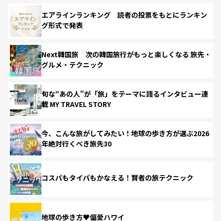
エアラインランキング 読者の投票をもとにランキン
グ形式で発表
Next韓国旅 次の韓国旅行がもっと楽しくなる 旅先・
グルメ・テクニック
旬な“あの人”が「旅」をテーマに語るインタビュー連
載 MY TRAVEL STORY
今、こんな旅がしてみたい！地球の歩き方が選ぶ2026
年絶対行くべき旅先30
コスパもタイパもかなえる！賢者の旅テクニック
地球の歩き方♥偏愛ハワイ