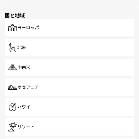
ほしい。
ほしい。
園や自然保護区など、自然が調和した近代的な景観と文化
の多様性あふれるカラフルな町は、どこを歩いても新しい
国と地域
発見がある。さらに、治安のよさや充実した公共交通機関
も、旅行者にとっては魅力的なポイント。グルメも豊富
で、ホーカーズは地元の風情を楽しめる外せないスポット
ヨーロッパ
だ。訪れる人を飽きさせないシンガポールで、多様な魅力
を体感しよう。 なお、新着のシンガポール情報は
コンテン
ツ一覧
を参照してほしい。
北米
中南米
オセアニア
ハワイ
リゾート