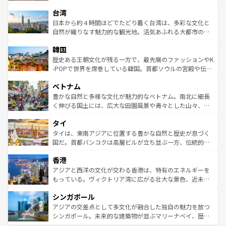
るだろう。車でのロードトリップや列車の旅も、アメリカ
文化や歴史が息づいている。「アロハスピリット」と呼ば
ストラリア東海岸北部に広がる大サンゴ礁地帯グレートバ
ならではの贅沢な旅のスタイルだ。 なお、新着のアメリカ
台湾
れるおもてなしの心で訪れる人々を迎えてくれるハワイの
リアリーフや大陸中央部にそびえるウルル（エアーズロッ
情報は
コンテンツ一覧
を参照してほしい。
人々、おいしいローカルフードやハワイアンミュージッ
ク）、タスマニアの美しい原生林やケアンズの熱帯雨林な
日本から約４時間ほどでたどり着く台湾は、多彩な文化と
ク、伝統的なフラダンスなど、すべてがハワイの魅力を彩
ど、見どころがたくさん。また、カフェやワイン、オージ
自然が織りなす魅力的な観光地。活気あふれる大都市の台
っている。訪れるたびに新しい発見と感動が待っているハ
ービーフなどの食文化も豊かで、美味しいものであふれて
北やノスタルジックな町並みが人気な九份（ジォウフェ
ワイを、存分に味わってほしい。 なお、新着のハワイ情報
韓国
いる。アクティビティも充実しており、サーフィンやダイ
ン）、静ひつな山岳地帯である台湾東部など、都市の喧騒
は
コンテンツ一覧
を参照してほしい。
ビング、ハイキングなど、アウトドア好きにはたまらな
と山間の静けさが共存しており、訪れる人に新しい発見と
歴史ある王朝文化が残る一方で、最先端のファッションやK
い。オーストラリアの多彩な魅力を存分に味わいつくそ
驚きをもたらしてくれる。また、奥深い台湾の食文化も魅
-POPで世界を席巻している韓国。首都ソウルの宮殿や伝統
う。 なお、新着のオーストラリア情報は
コンテンツ一覧
を
力で、夜市などの屋台グルメから高級料理、ヘルシーで美
家屋が並ぶエリアでは韓国の歴史と文化に浸ることがで
参照してほしい。
ベトナム
容にもいいと評判のスイーツなど、バラエティ豊かな料理
き、地方に足を延ばせば四季折々の自然美を楽しむことが
が味わえる。 なお、新着の台湾情報は
コンテンツ一覧
を参
できる。そして、キムチや焼肉、絶品のストリートフード
豊かな自然と多様な文化が魅力的なベトナム。南北に細長
照してほしい。
まで、さまざまな韓国料理が待っている。夜には、韓国な
く伸びる国土には、広大な田園風景や青々とした山々、世
らではのナイトライフも堪能できる。あたたかいホスピタ
界遺産に登録された壮大な自然景観が点在し、都市部では
タイ
リティに包まれながら、韓国の多彩な魅力を心ゆくまで味
急速な発展と共に伝統が息づく。ハノイの古い町並みやホ
わってみてほしい。 なお、新着の韓国情報は
コンテンツ一
ーチミン市のフランス統治時代の建物も、独特の雰囲気を
タイは、東南アジアに位置する豊かな自然と歴史が息づく
覧
を参照してほしい。
醸し出している。また、バラエティの豊かさとおいしさで
国だ。首都バンコクは高層ビルが立ち並ぶ一方、伝統的な
世界中の食通を魅了してやまないベトナム料理も魅力のひ
寺院や市場がいたるところに点在し、古きよき文化と現代
香港
とつ。フォーやバインミー、ベトナムコーヒーなどは、ぜ
の活気が交差している。北部ではチェンマイなどの山岳地
ひ現地で味わいたい。どの地域を訪れてもあたたかい人々
帯で自然と触れ合い、南部ではプーケットやクラビの美し
アジアと西洋の文化が交わる香港は、特有のエネルギーを
が旅行者を迎えてくれるので、きっと忘れられない旅にな
いビーチでリゾート気分を楽しむことができる。タイ料理
もっている。ヴィクトリア湾に広がる壮大な景色、近未来
るはずだ。 なお、新着のベトナム情報は
コンテンツ一覧
を
は世界的に有名で、屋台から高級レストランまで味覚を刺
的なアートスポット、そして歴史と現代が融合した町並
参照してほしい。
シンガポール
激する。気候は一年中温暖で、どの季節にも異なる楽しみ
み、どこを訪れても感動するはず。観光スポットが密集し
が待っている。親しみやすいタイの人々、仏教を中心とし
ており、効率よく見どころを回れるのも魅力。息をのむよ
アジアの交差点として多文化が融合した独自の魅力を放つ
た文化、そして多様な観光資源が、訪れる旅人を魅了し続
うな絶景から文化的な体験まで、香港を存分に楽しみ尽く
シンガポール。未来的な建築物が並ぶマリーナベイ、歴史
ける。 なお、新着のタイ情報は
コンテンツ一覧
を参照して
そう。 なお、新着の香港情報は
コンテンツ一覧
を参照して
と伝統を感じられるエスニックタウン、多数の緑豊かな公