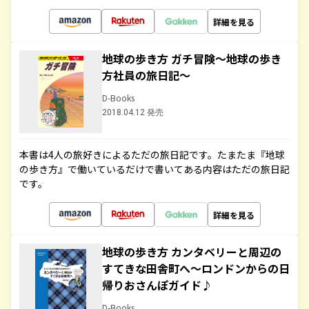
詳細を見る
地球の歩き方 ガチ冒険～地球の歩き
方社員の旅日記～
D-Books
2018.04.12 発売
本書は4人の旅好きによるただの旅日記です。たまたま『地球
の歩き方』で働いているだけで書いてある内容はただの旅日記
です。
詳細を見る
地球の歩き方 カンタベリーと周辺の
すてきな田舎町へ～ロンドンからの日
帰りおさんぽガイド♪
D-Books