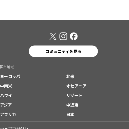
コミュニティを見る
国と地域
ヨーロッパ
北米
中南米
オセアニア
ハワイ
リゾート
アジア
中近東
アフリカ
日本
ウェブマガジン