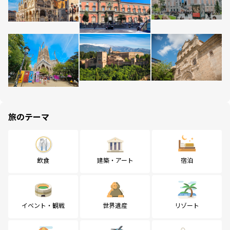
旅のテーマ
飲食
建築・アート
宿泊
イベント・観戦
世界遺産
リゾート