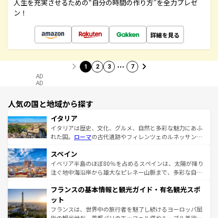
人生を充実させるための“自分の時間の作り方”を全力プレゼ
ン！
詳細を見る
…
1
2
3
7
AD
AD
人気の国と地域から探す
イタリア
イタリアは歴史、文化、グルメ、自然と多彩な魅力にあふ
れた国。
ローマ
の古代遺跡やフィレンツェのルネッサンス
美術、ヴェネツィアの運河など、歴史あるスポットはもち
スペイン
ろん、トスカーナの美しい田園風景やアマルフィ海岸の絶
景など、自然景観も見逃せない。観光の合間には、本場の
イベリア半島のほぼ80％を占めるスペインは、太陽が降り
ピザやパスタなど、絶品のイタリア料理を堪能することも
注ぐ地中海沿岸から雄大なピレネー山脈まで、多彩な自然
できる。朝目覚めてから夜眠るまで、すべての瞬間を楽し
と文化が詰まったヨーロッパ屈指の旅行先だ。多様な地域
フランスの基本情報と観光ガイド・有名観光スポ
ませてくれるイタリアで、忘れられない旅をしてみよう！
文化が根付くこの国では、情熱的なフラメンコ、熱気あふ
なお、新着のイタリア情報は
コンテンツ一覧
を参照してほ
れる闘牛、そして美味しいタパスが生活の一部となってい
ット
しい。
る。首都マドリードの洗練された雰囲気や、バルセロナの
フランスは、世界中の旅行者を魅了し続けるヨーロッパ屈
アートに溢れた街角から、地方では古代ローマ遺跡や中世
指の観光地だ。首都パリのエッフェル塔やルーブル美術館