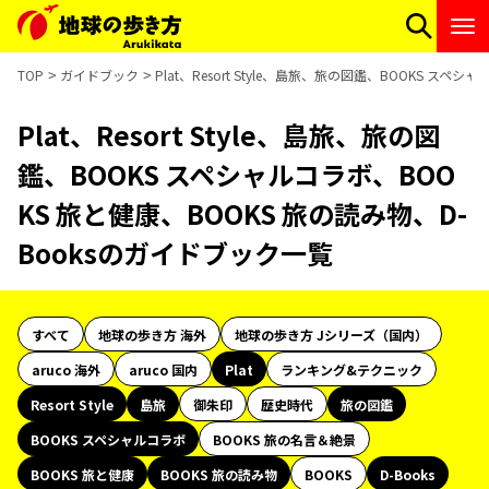
TOP
ガイドブック
Plat、Resort Style、島旅、旅の図鑑、BOOKS ス
Plat、Resort Style、島旅、旅の図
鑑、BOOKS スペシャルコラボ、BOO
KS 旅と健康、BOOKS 旅の読み物、D-
Booksのガイドブック一覧
すべて
地球の歩き方 海外
地球の歩き方 Jシリーズ（国内）
aruco 海外
aruco 国内
Plat
ランキング&テクニック
Resort Style
島旅
御朱印
歴史時代
旅の図鑑
BOOKS スペシャルコラボ
BOOKS 旅の名言＆絶景
BOOKS 旅と健康
BOOKS 旅の読み物
BOOKS
D-Books